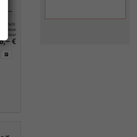
Executive 1.5 TSI 110 kW 6 Gang Klimaautomatik, Metallfarbe, ACC ,PDC v+h, LED, Smart Link, Rückkamera, Sun Set, Reserverad, 4 Jahre Garantie
9% MwSt.
ertsteuer
usweisbar
6,– €
n Sie an
DF-Fahrzeugexposé drucken
Fahrzeug drucken, parken oder vergleichen