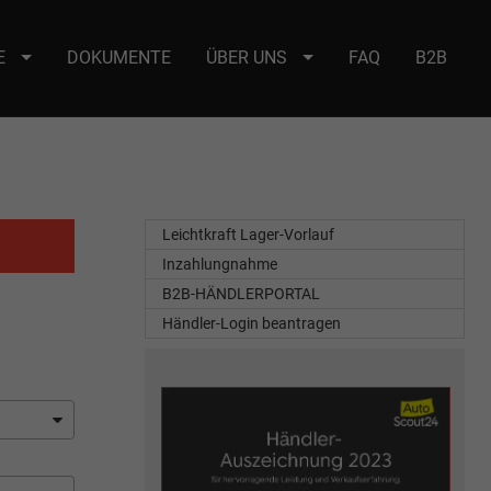
E
DOKUMENTE
ÜBER UNS
FAQ
B2B
e : selector2._domainkey Points to address or value: selector2-aee-
Leichtkraft Lager-Vorlauf
Inzahlungnahme
B2B-HÄNDLERPORTAL
Händler-Login beantragen