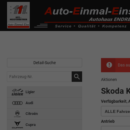
------------ Host Name : selector1._domainkey Points to address or valu
de0k._domainkey.autoeinmaleins.onmicrosoft.com
Detail-Suche
Das au
Fahrzeug-
Aktionen
Nr.
Skoda 
Ligier
Verfügbarkeit, 
Audi
Citroën
Antrieb
Cupra