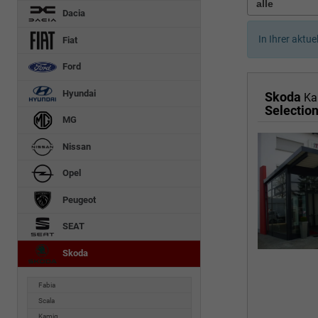
Dacia
In Ihrer aktue
Fiat
Ford
Hyundai
Skoda
Ka
MG
Nissan
Opel
Peugeot
SEAT
Skoda
Fabia
Scala
Kamiq