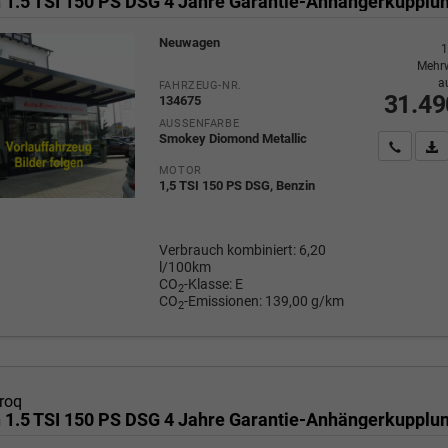
Neuwagen
1
Mehrw
a
FAHRZEUG-NR.
31.49
134675
AUSSENFARBE
Smokey Diomond Metallic
Wir rufe
P
MOTOR
1,5 TSI 150 PS DSG, Benzin
Verbrauch kombiniert:
6,20
l/100km
CO
-Klasse:
E
2
CO
-Emissionen:
139,00 g/km
2
roq