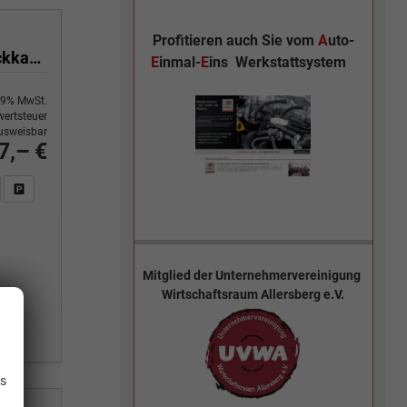
Profitieren auch Sie vom
A
uto-
BE MORE 1.0 TS 85 kW 6-Gang 18 Zoll Alufelgen, Reserverad, Rückkamera, Kessy Full, PDC 4+H, Klimaautomatik, Licht & Sicht Paket, Metallfarbe, Heckspoiler, Sun Set, Ambiente Light, LED, 4 Jahre Garantie,
E
inmal-
E
ins
Werkstattsystem
9% MwSt.
ertsteuer
usweisbar
7,– €
n Sie an
DF-Fahrzeugexposé drucken
Fahrzeug drucken, parken oder vergleichen
Mitglied der
Unternehmervereinigung
Wirtschaftsraum Allersberg e.V.
.
is