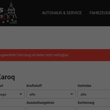
AUTOHAUS & SERVICE
FAHRZEUG
e: selector1-aee-de0k._domainkey.autoeinmaleins.onmicrosoft.com Host Nam
sgewählte Fahrzeug ist leider nicht verfügbar.
Karoq
Art
Kraftstoff
Getriebe
Ausstattungslinie
Sortierung