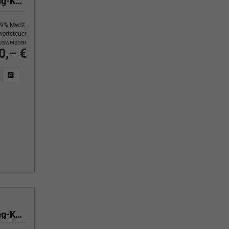
Selection 1.5 TSI 150 PS DSG 4 Jahre Garantie-Anhängerkupplung-Keyless Start-AppleCarPlay-AndroidAuto-Sunset-Tempomat-2-Zonen-Klima-16''Alu
9% MwSt.
ertsteuer
usweisbar
0,– €
n Sie an
DF-Fahrzeugexposé drucken
Fahrzeug drucken, parken oder vergleichen
Selection 1.5 TSI 150 PS DSG 4 Jahre Garantie-Anhängerkupplung-Keyless Start-AppleCarPlay-AndroidAuto-Sunset-Tempomat-2-Zonen-Klima-16''Alu