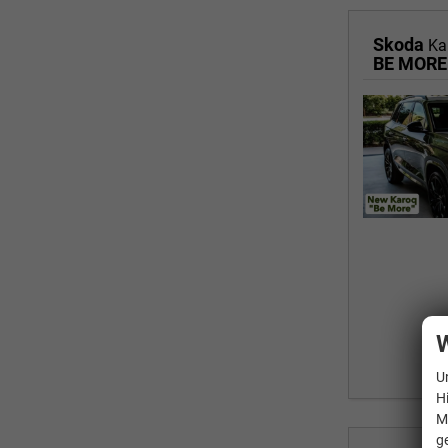
Skoda
Ka
W
U
H
M
g