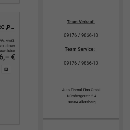
Team-Verkauf:
Executive 1.0 TSI 85 kW 6-Gang, Klimaautomatik, Metallfarbe, ACC ,PDC v+h, LED, Smart Link, Rückkamera, Sun Set, Reserverad, 4 Jahre Garantie,
09176 / 9866-10
9% MwSt.
ertsteuer
Team Service:
usweisbar
6,– €
09176 / 9866-13
n Sie an
DF-Fahrzeugexposé drucken
Fahrzeug drucken, parken oder vergleichen
Auto-Einmal-Eins GmbH
Nürnbergerstr. 2-4
90584
Allersberg