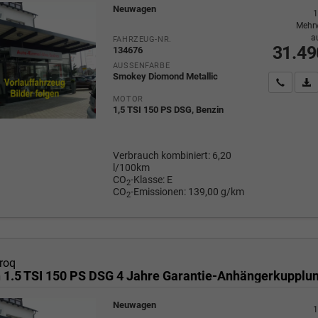
Neuwagen
1
Mehrw
a
FAHRZEUG-NR.
31.49
134676
AUSSENFARBE
Smokey Diomond Metallic
Wir rufe
P
MOTOR
1,5 TSI 150 PS DSG, Benzin
Verbrauch kombiniert:
6,20
l/100km
CO
-Klasse:
E
2
CO
-Emissionen:
139,00 g/km
2
roq
Neuwagen
1