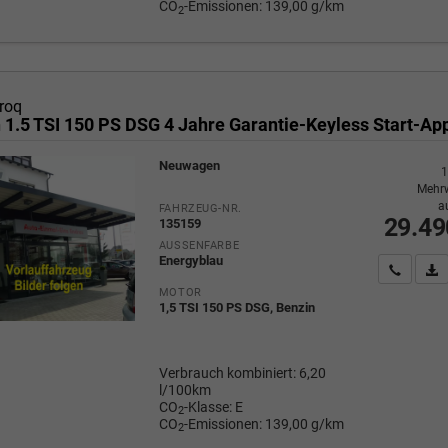
CO
-Emissionen:
139,00 g/km
2
roq
Neuwagen
1
Mehrw
a
FAHRZEUG-NR.
29.49
135159
AUSSENFARBE
Energyblau
Wir rufe
P
MOTOR
1,5 TSI 150 PS DSG, Benzin
Verbrauch kombiniert:
6,20
l/100km
CO
-Klasse:
E
2
CO
-Emissionen:
139,00 g/km
2