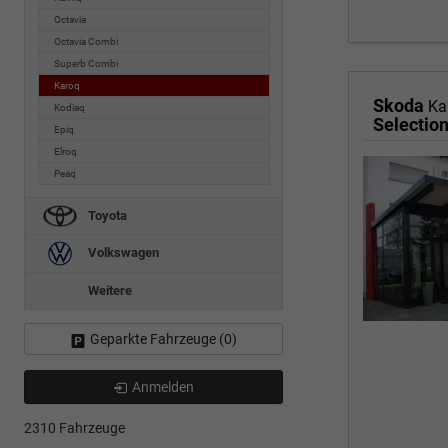
Octavia
Octavia Combi
Superb Combi
Karoq
Skoda
Ka
Kodiaq
Epiq
Elroq
Peaq
Toyota
Volkswagen
Weitere
Geparkte Fahrzeuge (
0
)
Anmelden
2310 Fahrzeuge