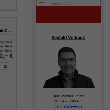
Selection 1.5 TSI 150 PS DSG 4 Jahre Garantie-Keyless Start-AppleCarPlay-AndroidAuto-Sunset-Tempomat-2-Zonen-Klima-16''Alu
Kontakt Verkauf:
9% MwSt.
ertsteuer
usweisbar
0,– €
n Sie an
DF-Fahrzeugexposé drucken
Fahrzeug drucken, parken oder vergleichen
Herr Thomas Endres
Tel: 09176 / 9866-11
t.endres@a-e-e.de