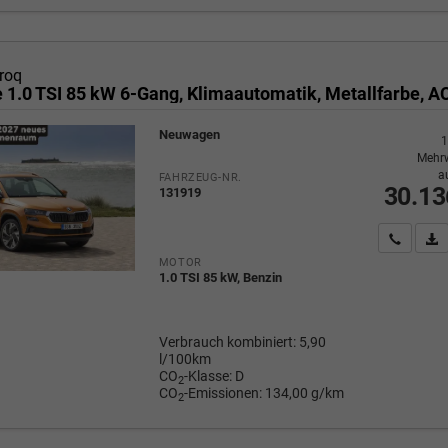
roq
Neuwagen
1
Mehrw
a
FAHRZEUG-NR.
30.13
131919
Wir rufe
P
MOTOR
1.0 TSI 85 kW, Benzin
Verbrauch kombiniert:
5,90
l/100km
CO
-Klasse:
D
2
CO
-Emissionen:
134,00 g/km
2