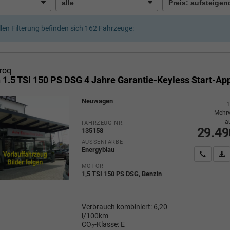
llen Filterung befinden sich
162
Fahrzeuge:
roq
Neuwagen
1
Mehrw
a
FAHRZEUG-NR.
29.49
135158
AUSSENFARBE
Energyblau
Wir rufe
P
MOTOR
1,5 TSI 150 PS DSG, Benzin
Verbrauch kombiniert:
6,20
l/100km
CO
-Klasse:
E
2