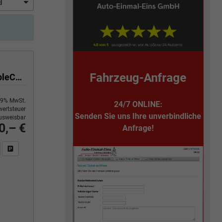
Fahrzeug-Anfrage
Selection 1.5 TSI 150 PS DSG 4 Jahre Garantie-Keyless Start-AppleCarPlay-AndroidAuto-Sunset-Tempomat-2-Zonen-Klima-16''Alu
9% MwSt.
24/7 ONLINE:
ertsteuer
Senden Sie uns Ihre unverbindliche
usweisbar
0,– €
Anfrage!
n Sie an
DF-Fahrzeugexposé drucken
Fahrzeug drucken, parken oder vergleichen