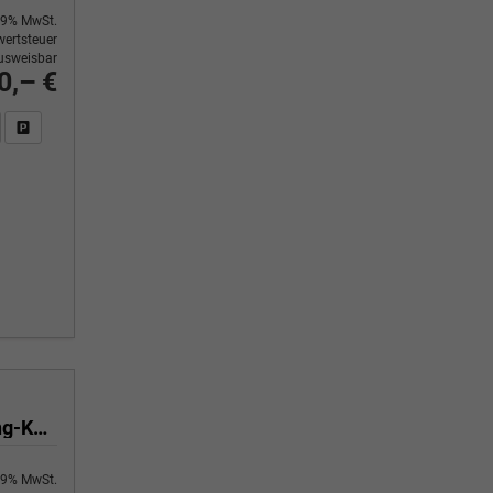
9% MwSt.
ertsteuer
usweisbar
0,– €
n Sie an
DF-Fahrzeugexposé drucken
Fahrzeug drucken, parken oder vergleichen
Selection 1.5 TSI 150 PS DSG 4 Jahre Garantie-Anhängerkupplung-Keyless Start-AppleCarPlay-AndroidAuto-Sunset-Tempomat-2-Zonen-Klima-16''Alu
9% MwSt.