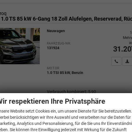
roq
Neuwagen
1
Mehrw
a
FAHRZEUG-NR.
31.20
131924
Wir rufe
P
MOTOR
1.0 TSI 85 kW, Benzin
Verbrauch kombiniert:
5,90
l/100km
ir respektieren Ihre Privatsphäre
CO
-Klasse:
D
2
CO
-Emissionen:
134,00 g/km
2
nsere Website setzt Cookies ein, um unsere Dienste für Sie bereitzustellen
ierbei berücksichtigen wir Ihre Auswahl und verarbeiten nur die Daten für
arketing, Analytics und Personalisierung, für die Sie uns Ihr Einverständn
eben. Sie können Ihre Einwilligung jederzeit mit Wirkung für die Zukunft