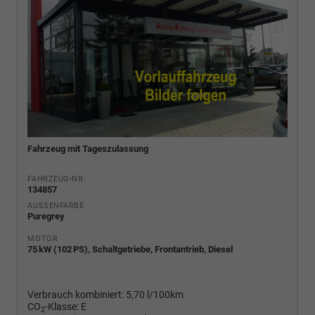
Fahrzeug mit Tageszulassung
FAHRZEUG-NR.
134857
AUSSENFARBE
Puregrey
MOTOR
75 kW (102 PS), Schaltgetriebe, Frontantrieb, Diesel
Verbrauch kombiniert:
5,70 l/100km
CO
-Klasse:
E
2