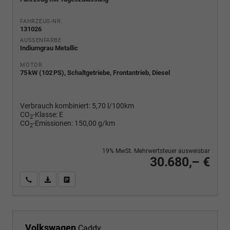
FAHRZEUG-NR.
131026
AUSSENFARBE
Indiumgrau Metallic
MOTOR
75 kW (102 PS), Schaltgetriebe, Frontantrieb, Diesel
Verbrauch kombiniert:
5,70 l/100km
CO
-Klasse:
E
2
CO
-Emissionen:
150,00 g/km
2
19% MwSt. Mehrwertsteuer ausweisbar
30.680,– €
Wir rufen Sie an
PDF-Fahrzeugexposé drucken
Fahrzeug drucken, parken oder vergleichen
Volkswagen
Caddy