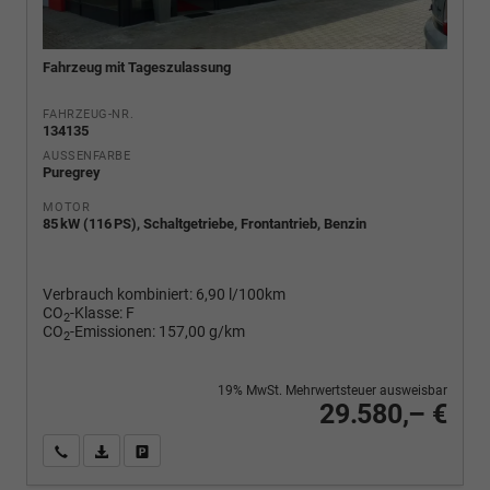
Fahrzeug mit Tageszulassung
FAHRZEUG-NR.
134135
AUSSENFARBE
Puregrey
MOTOR
85 kW (116 PS), Schaltgetriebe, Frontantrieb, Benzin
Verbrauch kombiniert:
6,90 l/100km
CO
-Klasse:
F
2
CO
-Emissionen:
157,00 g/km
2
19% MwSt. Mehrwertsteuer ausweisbar
29.580,– €
Wir rufen Sie an
PDF-Fahrzeugexposé drucken
Fahrzeug drucken, parken oder vergleichen