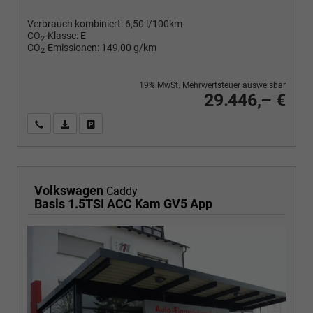
Verbrauch kombiniert:
6,50 l/100km
CO
-Klasse:
E
2
CO
-Emissionen:
149,00 g/km
2
19% MwSt. Mehrwertsteuer ausweisbar
29.446,– €
Wir rufen Sie an
PDF-Fahrzeugexposé drucken
Fahrzeug drucken, parken oder vergleichen
Volkswagen
Caddy
Basis 1.5TSI ACC Kam GV5 App