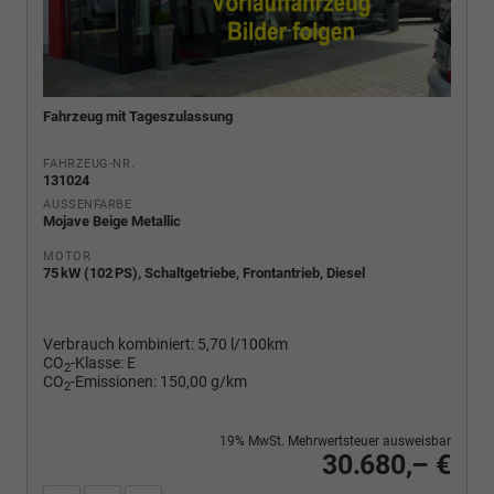
Fahrzeug mit Tageszulassung
FAHRZEUG-NR.
131024
AUSSENFARBE
Mojave Beige Metallic
MOTOR
75 kW (102 PS), Schaltgetriebe, Frontantrieb, Diesel
Verbrauch kombiniert:
5,70 l/100km
CO
-Klasse:
E
2
CO
-Emissionen:
150,00 g/km
2
19% MwSt. Mehrwertsteuer ausweisbar
30.680,– €