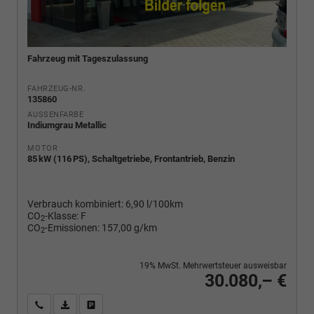
Fahrzeug mit Tageszulassung
FAHRZEUG-NR.
135860
AUSSENFARBE
Indiumgrau Metallic
MOTOR
85 kW (116 PS), Schaltgetriebe, Frontantrieb, Benzin
Verbrauch kombiniert:
6,90 l/100km
CO
-Klasse:
F
2
CO
-Emissionen:
157,00 g/km
2
19% MwSt. Mehrwertsteuer ausweisbar
30.080,– €
Wir rufen Sie an
PDF-Fahrzeugexposé drucken
Fahrzeug drucken, parken oder vergleichen