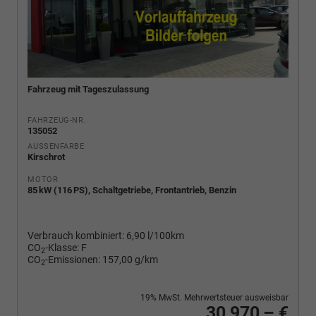
Fahrzeug mit Tageszulassung
FAHRZEUG-NR.
135052
AUSSENFARBE
Kirschrot
MOTOR
85 kW (116 PS), Schaltgetriebe, Frontantrieb, Benzin
Verbrauch kombiniert:
6,90 l/100km
CO
-Klasse:
F
2
CO
-Emissionen:
157,00 g/km
2
19% MwSt. Mehrwertsteuer ausweisbar
30.970,– €