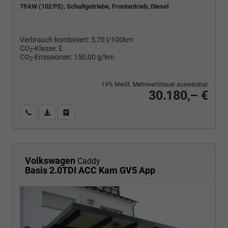
75 kW (102 PS), Schaltgetriebe, Frontantrieb, Diesel
Verbrauch kombiniert:
5,70 l/100km
CO
-Klasse:
E
2
CO
-Emissionen:
150,00 g/km
2
19% MwSt. Mehrwertsteuer ausweisbar
30.180,– €
Wir rufen Sie an
PDF-Fahrzeugexposé drucken
Fahrzeug drucken, parken oder vergleichen
Volkswagen
Caddy
Basis 2.0TDI ACC Kam GV5 App