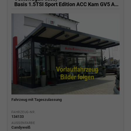
Basis 1.5TSI Sport Edition ACC Kam GV5 App
Fahrzeug mit Tageszulassung
FAHRZEUG-NR.
134133
AUSSENFARBE
Candyweiß