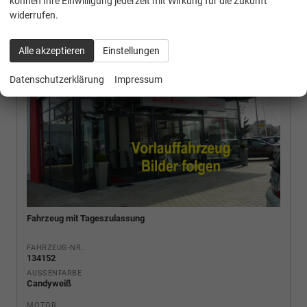
können Ihre Einwilligung jederzeit mit Wirkung für die Zukunft
widerrufen.
Alle akzeptieren
Einstellungen
Datenschutzerklärung
Impressum
Fahrzeug mit Tageszulassung
FAHRZEUG-NR.
134152
AUSSENFARBE
Candyweiß
MOTOR