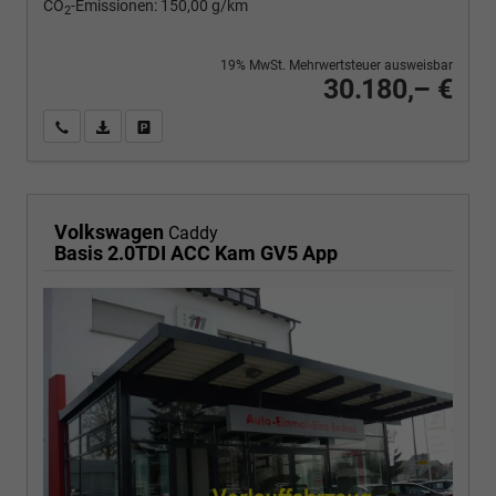
CO
-Emissionen:
150,00 g/km
2
19% MwSt. Mehrwertsteuer ausweisbar
30.180,– €
Wir rufen Sie an
PDF-Fahrzeugexposé drucken
Fahrzeug drucken, parken oder vergleichen
Volkswagen
Caddy
Basis 2.0TDI ACC Kam GV5 App