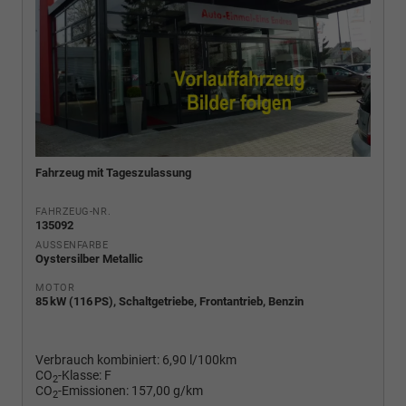
Fahrzeug mit Tageszulassung
FAHRZEUG-NR.
135092
AUSSENFARBE
Oystersilber Metallic
MOTOR
85 kW (116 PS), Schaltgetriebe, Frontantrieb, Benzin
Verbrauch kombiniert:
6,90 l/100km
CO
-Klasse:
F
2
CO
-Emissionen:
157,00 g/km
2