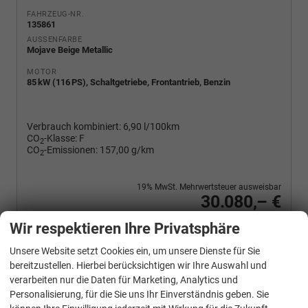
FAHRZEUG-NR.
135861
AUSSENFARBE
Mojave Beige Metallic
MOTOR
85 kW (116 PS), Schaltgetriebe, Frontantrieb, Benzin
Verbrauch kombiniert:
6,90 l/100km
CO
-Klasse:
F
2
CO
-Emissionen:
157,00 g/km
2
19% MwSt. Mehrwertsteuer ausweisbar
30.080,– €
Wir rufen Sie an
PDF-Fahrzeugexposé drucken
Fahrzeug drucken, parken oder vergleichen
Wir respektieren Ihre Privatsphäre
Unsere Website setzt Cookies ein, um unsere Dienste für Sie
bereitzustellen. Hierbei berücksichtigen wir Ihre Auswahl und
verarbeiten nur die Daten für Marketing, Analytics und
Volkswagen
Caddy
Personalisierung, für die Sie uns Ihr Einverständnis geben. Sie
Basis 2.0TDI ACC Kam GV5 App