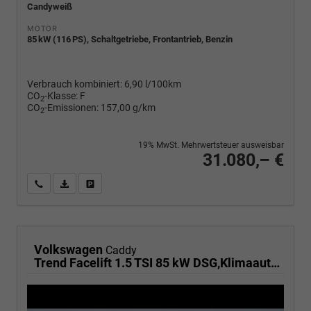
Candyweiß
MOTOR
85 kW (116 PS), Schaltgetriebe, Frontantrieb, Benzin
Verbrauch kombiniert:
6,90 l/100km
CO
-Klasse:
F
2
CO
-Emissionen:
157,00 g/km
2
19% MwSt. Mehrwertsteuer ausweisbar
31.080,– €
Wir rufen Sie an
PDF-Fahrzeugexposé drucken
Fahrzeug drucken, parken oder vergleichen
Volkswagen
Caddy
Trend Facelift 1.5 TSI 85 kW DSG,Klimaautomatik, 5 Sitze, Zuziehhilfe Schiebetüren + Heckklappe, PDC v+h, ACC, Side Assist Blind Spot, Ausparkhilfe, Ausstiegswarner, Digital Cockpit PRO, Radioanlage Navigationsvorbereituing,, Mittearmlehne verstellbar