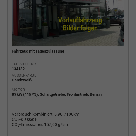
Fahrzeug mit Tageszulassung
FAHRZEUG-NR.
134132
AUSSENFARBE
Candyweiß
MOTOR
85 kW (116 PS), Schaltgetriebe, Frontantrieb, Benzin
Verbrauch kombiniert:
6,90 l/100km
CO
-Klasse:
F
2
CO
-Emissionen:
157,00 g/km
2