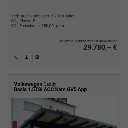
Verbrauch kombiniert:
5,70 l/100km
CO
-Klasse:
E
2
CO
-Emissionen:
150,00 g/km
2
19% MwSt. Mehrwertsteuer ausweisbar
29.780,– €
Wir rufen Sie an
PDF-Fahrzeugexposé drucken
Fahrzeug drucken, parken oder vergleichen
Volkswagen
Caddy
Basis 1.5TSI ACC Kam GV5 App