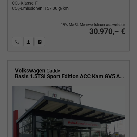
CO
-Klasse:
F
2
CO
-Emissionen:
157,00 g/km
2
19% MwSt. Mehrwertsteuer ausweisbar
30.970,– €
Wir rufen Sie an
PDF-Fahrzeugexposé drucken
Fahrzeug drucken, parken oder vergleichen
Volkswagen
Caddy
Basis 1.5TSI Sport Edition ACC Kam GV5 App