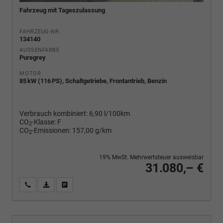
Fahrzeug mit Tageszulassung
FAHRZEUG-NR.
134140
AUSSENFARBE
Puregrey
MOTOR
85 kW (116 PS), Schaltgetriebe, Frontantrieb, Benzin
Verbrauch kombiniert:
6,90 l/100km
CO
-Klasse:
F
2
CO
-Emissionen:
157,00 g/km
2
19% MwSt. Mehrwertsteuer ausweisbar
31.080,– €
Wir rufen Sie an
PDF-Fahrzeugexposé drucken
Fahrzeug drucken, parken oder vergleichen