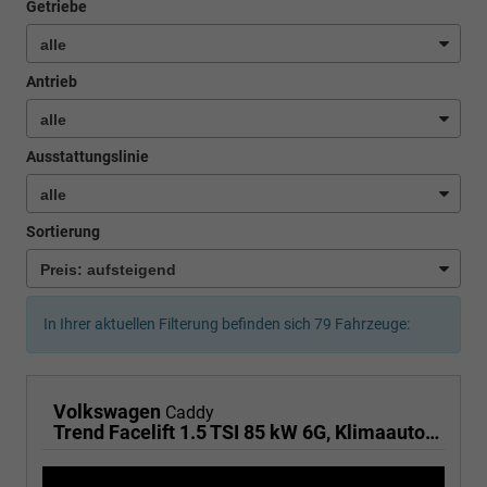
Getriebe
Antrieb
Ausstattungslinie
Sortierung
In Ihrer aktuellen Filterung befinden sich
79
Fahrzeuge:
Volkswagen
Caddy
Trend Facelift 1.5 TSI 85 kW 6G, Klimaautomatik, 5 Sitze, Zuziehhilfe Schiebetüren + Heckklappe, PDC v+h, ACC, Side Assist Blind Spot, Ausparkhilfe, Ausstiegswarner, Digital Cockpit PRO, Radioanlage Navigationsvorbereituing,, Mittearmlehne verstellbar