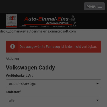
Menü
------------ Host Name : selector1._domainkey Points to address or value:
selector1-aee-de0k._domainkey.autoeinmaleins.onmicrosoft.com Host
Name : selector2._domainkey Points to address or value: selector2-aee-
de0k._domainkey.autoeinmaleins.onmicrosoft.com
Das ausgewählte Fahrzeug ist leider nicht verfügbar.
Aktionen
Volkswagen Caddy
Verfügbarkeit, Art
Kraftstoff