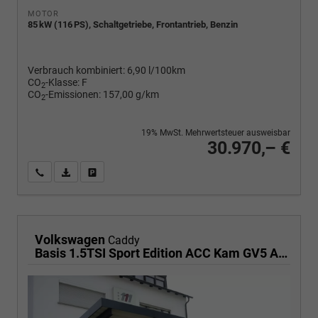
MOTOR
85 kW (116 PS), Schaltgetriebe, Frontantrieb, Benzin
Verbrauch kombiniert:
6,90 l/100km
CO
-Klasse:
F
2
CO
-Emissionen:
157,00 g/km
2
19% MwSt. Mehrwertsteuer ausweisbar
30.970,– €
Wir rufen Sie an
PDF-Fahrzeugexposé drucken
Fahrzeug drucken, parken oder vergleichen
Volkswagen
Caddy
Basis 1.5TSI Sport Edition ACC Kam GV5 App