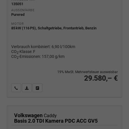
135051
AUSSENFARBE
Purered
MOTOR
85 kW (116 PS), Schaltgetriebe, Frontantrieb, Benzin
Verbrauch kombiniert:
6,90 l/100km
CO
-Klasse:
F
2
CO
-Emissionen:
157,00 g/km
2
19% MwSt. Mehrwertsteuer ausweisbar
29.580,– €
Wir rufen Sie an
PDF-Fahrzeugexposé drucken
Fahrzeug drucken, parken oder vergleichen
Volkswagen
Caddy
Basis 2.0 TDI Kamera PDC ACC GV5