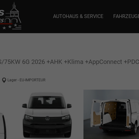
AUTOHAUS & SERVICE
FAHRZEUG
e: selector1-aee-de0k._domainkey.autoeinmaleins.onmicrosoft.com Host Nam
PS/75KW 6G 2026 +AHK +Klima +AppConnect +PDC
Lager - EU-IMPORTEUR