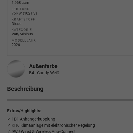
1.968 ccm
LEISTUNG
75 kW (102 PS)
KRAFTSTOFF
Diesel
KATEGORIE
Van/Minibus
MODELLJAHR
2026
Außenfarbe
B4 - Candy-Weiß
Beschreibung
Extras/Highlights:
✓ 1D1 Anhängerkupplung
✓ KH6 Klimaanlage mit elektronischer Regelung
✓ 9WJ Wired & Wireless App-Connect