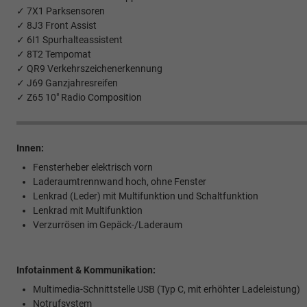
✓ 7X1 Parksensoren
✓ 8J3 Front Assist
✓ 6I1 Spurhalteassistent
✓ 8T2 Tempomat
✓ QR9 Verkehrszeichenerkennung
✓ J69 Ganzjahresreifen
✓ Z65 10" Radio Composition
Innen:
Fensterheber elektrisch vorn
Laderaumtrennwand hoch, ohne Fenster
Lenkrad (Leder) mit Multifunktion und Schaltfunktion
Lenkrad mit Multifunktion
Verzurrösen im Gepäck-/Laderaum
Infotainment & Kommunikation:
Multimedia-Schnittstelle USB (Typ C, mit erhöhter Ladeleistung)
Notrufsystem