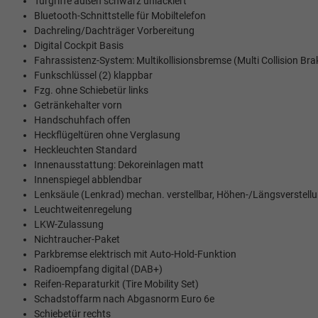
Türgriffe außen schwarz unlackiert
Bluetooth-Schnittstelle für Mobiltelefon
Dachreling/Dachträger Vorbereitung
Digital Cockpit Basis
Fahrassistenz-System: Multikollisionsbremse (Multi Collision Bra
Funkschlüssel (2) klappbar
Fzg. ohne Schiebetür links
Getränkehalter vorn
Handschuhfach offen
Heckflügeltüren ohne Verglasung
Heckleuchten Standard
Innenausstattung: Dekoreinlagen matt
Innenspiegel abblendbar
Lenksäule (Lenkrad) mechan. verstellbar, Höhen-/Längsverstell
Leuchtweitenregelung
LKW-Zulassung
Nichtraucher-Paket
Parkbremse elektrisch mit Auto-Hold-Funktion
Radioempfang digital (DAB+)
Reifen-Reparaturkit (Tire Mobility Set)
Schadstoffarm nach Abgasnorm Euro 6e
Schiebetür rechts