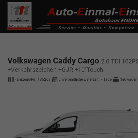
------------ Host Name : selector1._domainkey Points to address or valu
de0k._domainkey.autoeinmaleins.onmicrosoft.com
Volkswagen Caddy Cargo
2.0 TDI 102
+Verkehrszeichen +GJR +10"Touch
Fahrzeug-Nr.:
135263
unverbindliche Lieferzeit:
7 Tage
Neuwagen