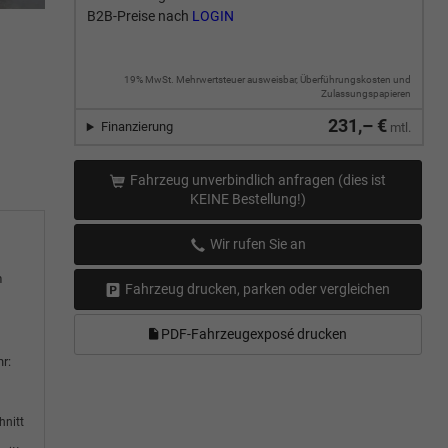
B2B-Preise nach
LOGIN
19% MwSt. Mehrwertsteuer ausweisbar, Überführungskosten und
Zulassungspapieren
231,– €
Finanzierung
mtl.
Fahrzeug unverbindlich anfragen (dies ist
KEINE Bestellung!)
Wir rufen Sie an
m
Fahrzeug drucken, parken oder vergleichen
PDF-Fahrzeugexposé drucken
r:
hnitt