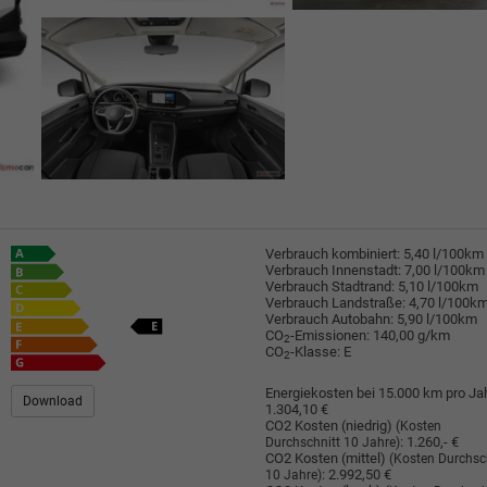
Verbrauch kombiniert:
5,40 l/100km
Verbrauch Innenstadt:
7,00 l/100km
Verbrauch Stadtrand:
5,10 l/100km
Verbrauch Landstraße:
4,70 l/100k
Verbrauch Autobahn:
5,90 l/100km
CO
-Emissionen:
140,00 g/km
2
CO
-Klasse:
E
2
Energiekosten bei 15.000 km pro Jah
Download
1.304,10 €
CO2 Kosten (niedrig)
(Kosten
:
1.260,- €
Durchschnitt 10 Jahre)
CO2 Kosten (mittel)
(Kosten Durchsc
:
2.992,50 €
10 Jahre)