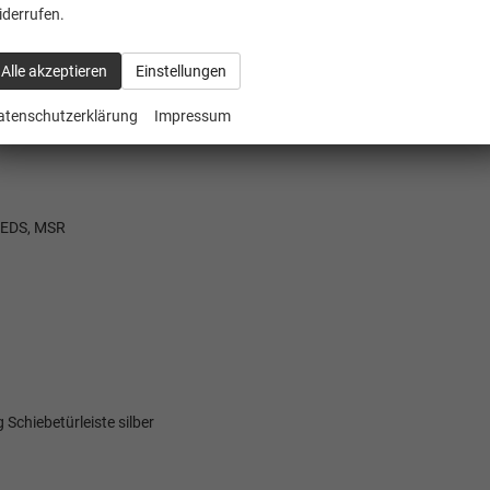
iderrufen.
Alle akzeptieren
Einstellungen
atenschutzerklärung
Impressum
, EDS, MSR
Schiebetürleiste silber