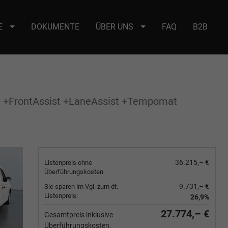
E
DOKUMENTE
ÜBER UNS
FAQ
B2B
e : selector2._domainkey Points to address or value: selector2-aee-
 +FrontAssist +LaneAssist +Tempomat
36.215,– €
Listenpreis ohne
Überführungskosten
9.731,– €
Sie sparen im Vgl. zum dt.
Listenpreis:
26,9%
27.774,– €
Gesamtpreis inklusive
Überführungskosten.