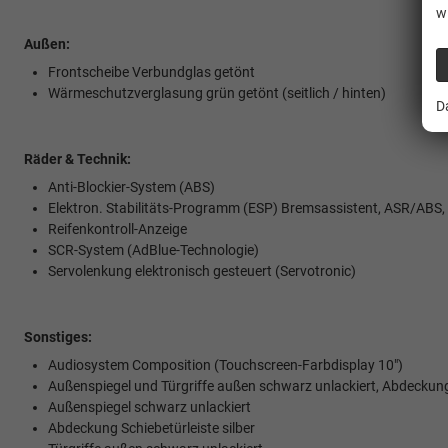
w
Außen:
Frontscheibe Verbundglas getönt
Wärmeschutzverglasung grün getönt (seitlich / hinten)
D
Räder & Technik:
Anti-Blockier-System (ABS)
Elektron. Stabilitäts-Programm (ESP) Bremsassistent, ASR/ABS
Reifenkontroll-Anzeige
SCR-System (AdBlue-Technologie)
Servolenkung elektronisch gesteuert (Servotronic)
Sonstiges:
Audiosystem Composition (Touchscreen-Farbdisplay 10")
Außenspiegel und Türgriffe außen schwarz unlackiert, Abdeckung 
Außenspiegel schwarz unlackiert
Abdeckung Schiebetürleiste silber