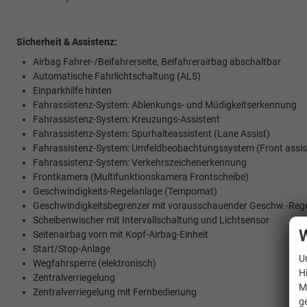
Sicherheit & Assistenz:
Airbag Fahrer-/Beifahrerseite, Beifahrerairbag abschaltbar
Automatische Fahrlichtschaltung (ALS)
Einparkhilfe hinten
Fahrassistenz-System: Ablenkungs- und Müdigkeitserkennung
Fahrassistenz-System: Kreuzungs-Assistent
Fahrassistenz-System: Spurhalteassistent (Lane Assist)
Fahrassistenz-System: Umfeldbeobachtungssystem (Front assist
Fahrassistenz-System: Verkehrszeichenerkennung
Frontkamera (Multifunktionskamera Frontscheibe)
Geschwindigkeits-Regelanlage (Tempomat)
Geschwindigkeitsbegrenzer mit vorausschauender Geschw.-Reg
Scheibenwischer mit Intervallschaltung und Lichtsensor
W
Seitenairbag vorn mit Kopf-Airbag-Einheit
Start/Stop-Anlage
U
Wegfahrsperre (elektronisch)
H
Zentralverriegelung
M
Zentralverriegelung mit Fernbedienung
g