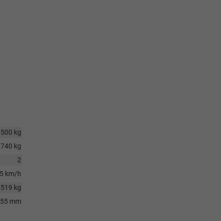
1500 kg
740 kg
2
5 km/h
1519 kg
755 mm