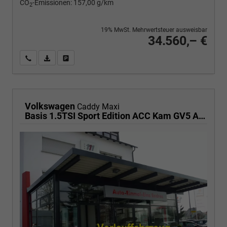
CO
-Emissionen:
157,00 g/km
2
19% MwSt. Mehrwertsteuer ausweisbar
34.560,– €
Wir rufen Sie an
PDF-Fahrzeugexposé drucken
Fahrzeug drucken, parken oder vergleichen
Volkswagen
Caddy Maxi
Basis 1.5TSI Sport Edition ACC Kam GV5 App AHK Reling