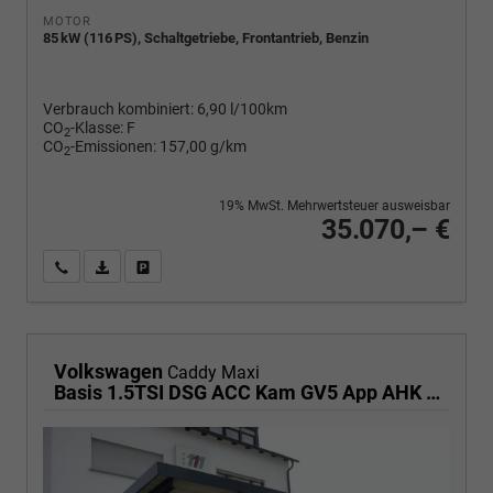
MOTOR
85 kW (116 PS), Schaltgetriebe, Frontantrieb, Benzin
Verbrauch kombiniert:
6,90 l/100km
CO
-Klasse:
F
2
CO
-Emissionen:
157,00 g/km
2
19% MwSt. Mehrwertsteuer ausweisbar
35.070,– €
Wir rufen Sie an
PDF-Fahrzeugexposé drucken
Fahrzeug drucken, parken oder vergleichen
Volkswagen
Caddy Maxi
Basis 1.5TSI DSG ACC Kam GV5 App AHK Reling