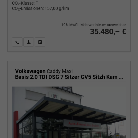
CO
-Klasse:
F
2
CO
-Emissionen:
157,00 g/km
2
19% MwSt. Mehrwertsteuer ausweisbar
35.480,– €
Wir rufen Sie an
PDF-Fahrzeugexposé drucken
Fahrzeug drucken, parken oder vergleichen
Volkswagen
Caddy Maxi
Basis 2.0 TDI DSG 7 Sitzer GV5 Sitzh Kam PDC