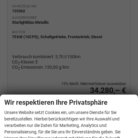
FAHRZEUG-NR.
133362
AUSSENFARBE
Starlightblau Metallic
MOTOR
75 kW (102 PS), Schaltgetriebe, Frontantrieb, Diesel
Verbrauch kombiniert:
5,70 l/100km
CO
-Klasse:
E
2
CO
-Emissionen:
150,00 g/km
2
19% MwSt. Mehrwertsteuer ausweisbar
34.280,– €
Wir rufen Sie an
PDF-Fahrzeugexposé drucken
Fahrzeug drucken, parken oder vergleichen
Wir respektieren Ihre Privatsphäre
Unsere Website setzt Cookies ein, um unsere Dienste für Sie
bereitzustellen. Hierbei berücksichtigen wir Ihre Auswahl und
verarbeiten nur die Daten für Marketing, Analytics und
Volkswagen
Caddy Maxi
Personalisierung, für die Sie uns Ihr Einverständnis geben. Sie
Basis 2.0TDI ACC Kam GV5 App AHK Reling