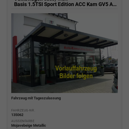
Basis 1.5TSI Sport Edition ACC Kam GV5 App AHK Reling
Fahrzeug mit Tageszulassung
FAHRZEUG-NR.
135062
AUSSENFARBE
Mojavebeige Metallic