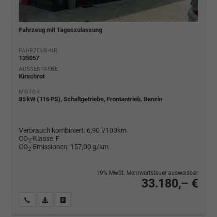
Fahrzeug mit Tageszulassung
FAHRZEUG-NR.
135057
AUSSENFARBE
Kirschrot
MOTOR
85 kW (116 PS), Schaltgetriebe, Frontantrieb, Benzin
Verbrauch kombiniert:
6,90 l/100km
CO
-Klasse:
F
2
CO
-Emissionen:
157,00 g/km
2
19% MwSt. Mehrwertsteuer ausweisbar
33.180,– €
Wir rufen Sie an
PDF-Fahrzeugexposé drucken
Fahrzeug drucken, parken oder vergleichen