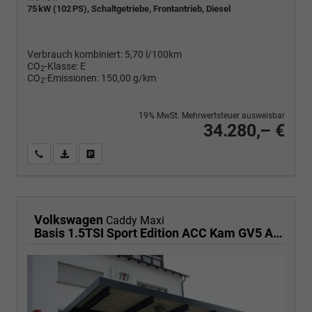
75 kW (102 PS), Schaltgetriebe, Frontantrieb, Diesel
Verbrauch kombiniert:
5,70 l/100km
CO
-Klasse:
E
2
CO
-Emissionen:
150,00 g/km
2
19% MwSt. Mehrwertsteuer ausweisbar
34.280,– €
Wir rufen Sie an
PDF-Fahrzeugexposé drucken
Fahrzeug drucken, parken oder vergleichen
Volkswagen
Caddy Maxi
Basis 1.5TSI Sport Edition ACC Kam GV5 App AHK Reling