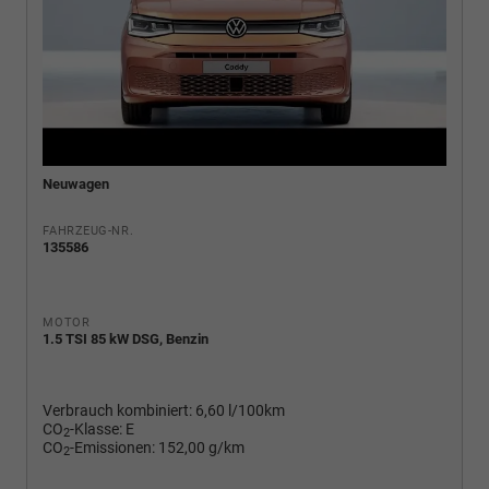
Neuwagen
FAHRZEUG-NR.
135586
MOTOR
1.5 TSI 85 kW DSG, Benzin
Verbrauch kombiniert:
6,60 l/100km
CO
-Klasse:
E
2
CO
-Emissionen:
152,00 g/km
2