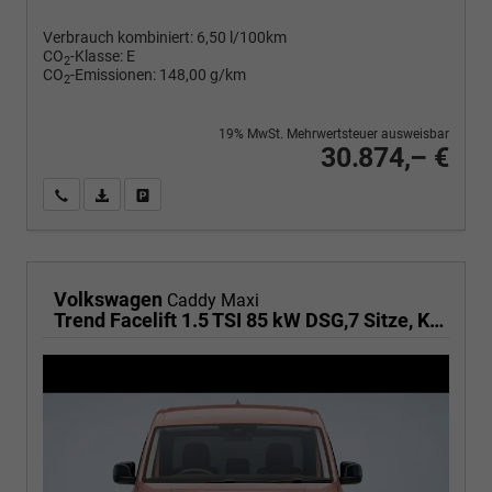
Verbrauch kombiniert:
6,50 l/100km
CO
-Klasse:
E
2
CO
-Emissionen:
148,00 g/km
2
19% MwSt. Mehrwertsteuer ausweisbar
30.874,– €
Wir rufen Sie an
PDF-Fahrzeugexposé drucken
Fahrzeug drucken, parken oder vergleichen
Volkswagen
Caddy Maxi
Trend Facelift 1.5 TSI 85 kW DSG,7 Sitze, Klimautomatik, Zuziehhilfe für Schiebetüren u. Heckklppe, App Connevt, Digital Cockpit PRO, PDC v+h, Full Assistenzsysteme, Radio, Navigationsvorbereitung