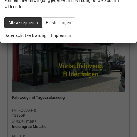
können Ihre Einwilligung jederzeit mit Wirkung für die Zukunft
widerrufen.
Alle akzeptieren
Einstellungen
Datenschutzerklärung
Impressum
Fahrzeug mit Tageszulassung
FAHRZEUG-NR.
133368
AUSSENFARBE
Indiumgrau Metallic
MOTOR