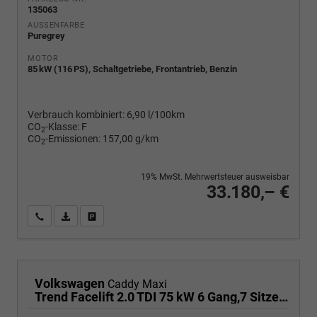
135063
AUSSENFARBE
Puregrey
MOTOR
85 kW (116 PS), Schaltgetriebe, Frontantrieb, Benzin
Verbrauch kombiniert:
6,90 l/100km
CO
-Klasse:
F
2
CO
-Emissionen:
157,00 g/km
2
19% MwSt. Mehrwertsteuer ausweisbar
33.180,– €
Wir rufen Sie an
PDF-Fahrzeugexposé drucken
Fahrzeug drucken, parken oder vergleichen
Volkswagen
Caddy Maxi
Trend Facelift 2.0 TDI 75 kW 6 Gang,7 Sitze, Klimautomatik, Zuziehhilfe für Schiebetüren u. Heckklppe, App Connevt, Digital Cockpit PRO, PDC v+h, Full Assistenzsysteme, Radio, Navigationsvorbereitung