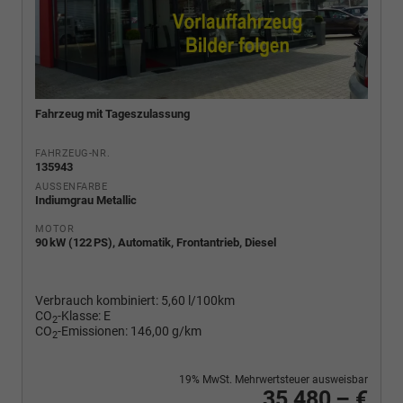
Fahrzeug mit Tageszulassung
FAHRZEUG-NR.
135943
AUSSENFARBE
Indiumgrau Metallic
MOTOR
90 kW (122 PS), Automatik, Frontantrieb, Diesel
Verbrauch kombiniert:
5,60 l/100km
CO
-Klasse:
E
2
CO
-Emissionen:
146,00 g/km
2
19% MwSt. Mehrwertsteuer ausweisbar
35.480,– €