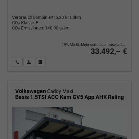
Verbrauch kombiniert:
5,30 l/100km
CO
-Klasse:
E
2
CO
-Emissionen:
140,00 g/km
2
19% MwSt. Mehrwertsteuer ausweisbar
33.492,– €
Wir rufen Sie an
PDF-Fahrzeugexposé drucken
Fahrzeug drucken, parken oder vergleichen
Volkswagen
Caddy Maxi
Basis 1.5TSI ACC Kam GV5 App AHK Reling