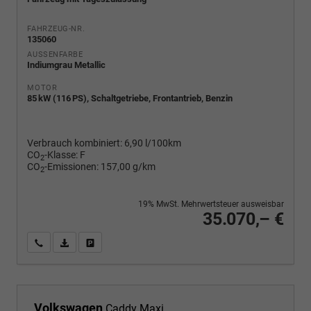
FAHRZEUG-NR.
135060
AUSSENFARBE
Indiumgrau Metallic
MOTOR
85 kW (116 PS), Schaltgetriebe, Frontantrieb, Benzin
Verbrauch kombiniert:
6,90 l/100km
CO
-Klasse:
F
2
CO
-Emissionen:
157,00 g/km
2
19% MwSt. Mehrwertsteuer ausweisbar
35.070,– €
Wir rufen Sie an
PDF-Fahrzeugexposé drucken
Fahrzeug drucken, parken oder vergleichen
Volkswagen
Caddy Maxi