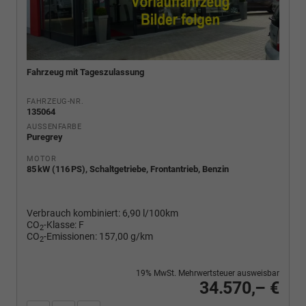
Fahrzeug mit Tageszulassung
FAHRZEUG-NR.
135064
AUSSENFARBE
Puregrey
MOTOR
85 kW (116 PS), Schaltgetriebe, Frontantrieb, Benzin
Verbrauch kombiniert:
6,90 l/100km
CO
-Klasse:
F
2
CO
-Emissionen:
157,00 g/km
2
19% MwSt. Mehrwertsteuer ausweisbar
34.570,– €