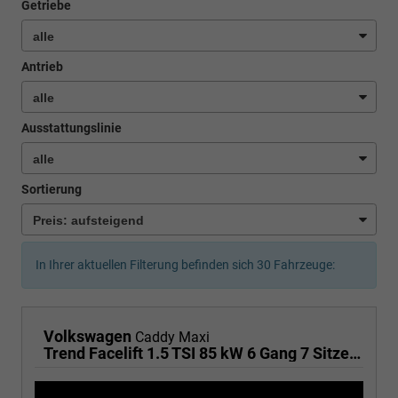
Getriebe
Antrieb
Ausstattungslinie
Sortierung
In Ihrer aktuellen Filterung befinden sich
30
Fahrzeuge:
Volkswagen
Caddy Maxi
Trend Facelift 1.5 TSI 85 kW 6 Gang 7 Sitze, Klimautomatik, Zuziehhilfe für Schiebetüren u. Heckklppe, App Connevt, Digital Cockpit PRO, PDC v+h, Full Assistenzsysteme, Radio, Navigationsvorbereitung