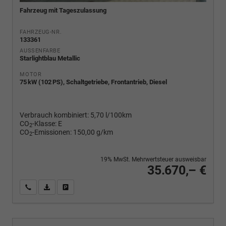
Fahrzeug mit Tageszulassung
FAHRZEUG-NR.
133361
AUSSENFARBE
Starlightblau Metallic
MOTOR
75 kW (102 PS), Schaltgetriebe, Frontantrieb, Diesel
Verbrauch kombiniert:
5,70 l/100km
CO
-Klasse:
E
2
CO
-Emissionen:
150,00 g/km
2
19% MwSt. Mehrwertsteuer ausweisbar
35.670,– €
Wir rufen Sie an
PDF-Fahrzeugexposé drucken
Fahrzeug drucken, parken oder vergleichen