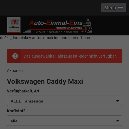
Menü
------------ Host Name : selector1._domainkey Points to address or value:
selector1-aee-de0k._domainkey.autoeinmaleins.onmicrosoft.com Host
Name : selector2._domainkey Points to address or value: selector2-aee-
de0k._domainkey.autoeinmaleins.onmicrosoft.com
Das ausgewählte Fahrzeug ist leider nicht verfügbar.
Aktionen
Volkswagen Caddy Maxi
Verfügbarkeit, Art
Kraftstoff