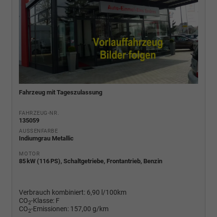
Fahrzeug mit Tageszulassung
FAHRZEUG-NR.
135059
AUSSENFARBE
Indiumgrau Metallic
MOTOR
85 kW (116 PS), Schaltgetriebe, Frontantrieb, Benzin
Verbrauch kombiniert:
6,90 l/100km
CO
-Klasse:
F
2
CO
-Emissionen:
157,00 g/km
2