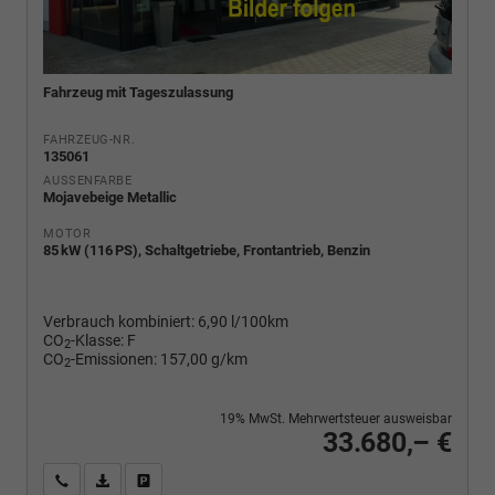
Fahrzeug mit Tageszulassung
FAHRZEUG-NR.
135061
AUSSENFARBE
Mojavebeige Metallic
MOTOR
85 kW (116 PS), Schaltgetriebe, Frontantrieb, Benzin
Verbrauch kombiniert:
6,90 l/100km
CO
-Klasse:
F
2
CO
-Emissionen:
157,00 g/km
2
19% MwSt. Mehrwertsteuer ausweisbar
33.680,– €
Wir rufen Sie an
PDF-Fahrzeugexposé drucken
Fahrzeug drucken, parken oder vergleichen