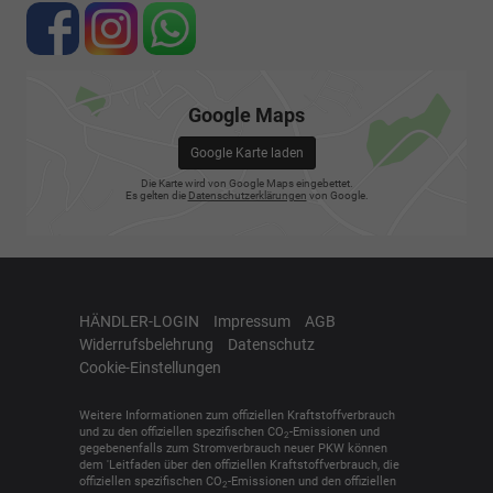
Google Maps
Google Karte laden
Die Karte wird von Google Maps eingebettet.
Es gelten die
Datenschutzerklärungen
von Google.
HÄNDLER-LOGIN
Impressum
AGB
Widerrufsbelehrung
Datenschutz
Cookie-Einstellungen
Weitere Informationen zum offiziellen Kraftstoffverbrauch
und zu den offiziellen spezifischen CO
-Emissionen und
2
gegebenenfalls zum Stromverbrauch neuer PKW können
dem 'Leitfaden über den offiziellen Kraftstoffverbrauch, die
offiziellen spezifischen CO
-Emissionen und den offiziellen
2