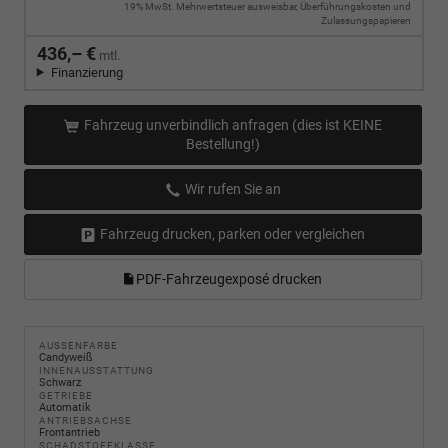
19% MwSt. Mehrwertsteuer ausweisbar, Überführungskosten und
Zulassungspapieren
436,– €
mtl.
Finanzierung
Fahrzeug unverbindlich anfragen (dies ist KEINE
Bestellung!)
Wir rufen Sie an
Fahrzeug drucken, parken oder vergleichen
PDF-Fahrzeugexposé drucken
AUSSENFARBE
Candyweiß
INNENAUSSTATTUNG
Schwarz
GETRIEBE
Automatik
ANTRIEBSACHSE
Frontantrieb
SCHADSTOFFKLASSE