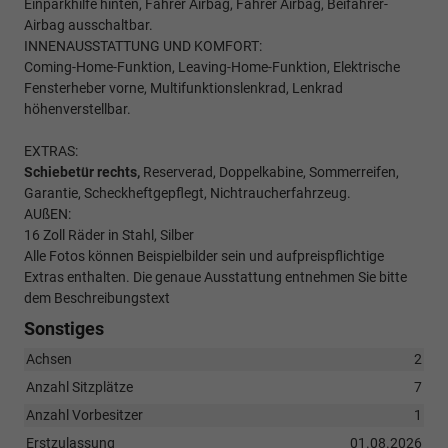
Einparkhilfe hinten, Fahrer Airbag, Fahrer Airbag, Beifahrer-
Airbag ausschaltbar.
INNENAUSSTATTUNG UND KOMFORT:
Coming-Home-Funktion, Leaving-Home-Funktion, Elektrische
Fensterheber vorne, Multifunktionslenkrad, Lenkrad
höhenverstellbar.
EXTRAS:
Schiebetür rechts,
Reserverad, Doppelkabine, Sommerreifen,
Garantie, Scheckheftgepflegt, Nichtraucherfahrzeug.
AUßEN:
16 Zoll Räder in Stahl, Silber
Alle Fotos können Beispielbilder sein und aufpreispflichtige
Extras enthalten. Die genaue Ausstattung entnehmen Sie bitte
dem Beschreibungstext
Sonstiges
Achsen
2
Anzahl Sitzplätze
7
Anzahl Vorbesitzer
1
Erstzulassung
01.08.2026