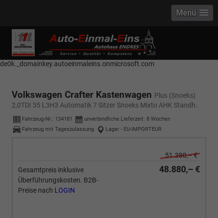
Menü
------------ Host Name : selector1._domainkey Points to address or value:
selector1-aee-de0k._domainkey.autoeinmaleins.onmicrosoft.com Host
Name : selector2._domainkey Points to address or value: selector2-aee-
de0k._domainkey.autoeinmaleins.onmicrosoft.com
Volkswagen Crafter Kastenwagen
Plus (Snoeks)
2,0TDI 35 L3H3 Automatik 7 Sitzer Snoeks Mixto AHK Standh.
Fahrzeug-Nr.:
134181
unverbindliche Lieferzeit:
8 Wochen
Fahrzeug mit Tageszulassung
Lager - EU-IMPORTEUR
51.380,– €
48.880,– €
Gesamtpreis inklusive
Überführungskosten. B2B-
Preise nach
LOGIN