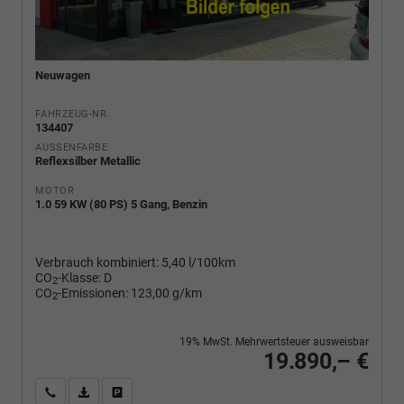
Neuwagen
FAHRZEUG-NR.
134407
AUSSENFARBE
Reflexsilber Metallic
MOTOR
1.0 59 KW (80 PS) 5 Gang, Benzin
Verbrauch kombiniert:
5,40 l/100km
CO
-Klasse:
D
2
CO
-Emissionen:
123,00 g/km
2
19% MwSt. Mehrwertsteuer ausweisbar
19.890,– €
Wir rufen Sie an
PDF-Fahrzeugexposé drucken
Fahrzeug drucken, parken oder vergleichen