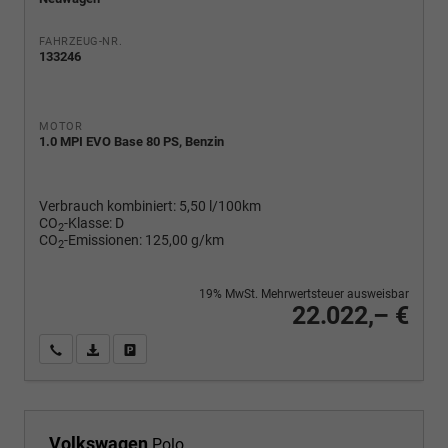
FAHRZEUG-NR.
133246
MOTOR
1.0 MPI EVO Base 80 PS, Benzin
Verbrauch kombiniert:
5,50 l/100km
CO
-Klasse:
D
2
CO
-Emissionen:
125,00 g/km
2
19% MwSt. Mehrwertsteuer ausweisbar
22.022,– €
Wir rufen Sie an
PDF-Fahrzeugexposé drucken
Fahrzeug drucken, parken oder vergleichen
Volkswagen
Polo