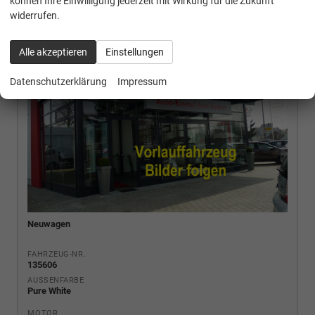
können Ihre Einwilligung jederzeit mit Wirkung für die Zukunft
widerrufen.
Alle akzeptieren
Einstellungen
Datenschutzerklärung
Impressum
Neuwagen
FAHRZEUG-NR.
135606
AUSSENFARBE
Pure White
MOTOR