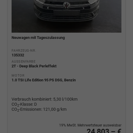
Neuwagen mit Tageszulassung
FAHRZEUG-NR.
135332
AUSSENFARBE
2T - Deep Black Perleffekt
MOTOR
1.0 TSI Life Edition 95 PS DSG, Benzin
Verbrauch kombiniert:
5,30 l/100km
CO
-Klasse:
D
2
CO
-Emissionen:
121,00 g/km
2
19% MwSt. Mehrwertsteuer ausweisbar
24.803,– €