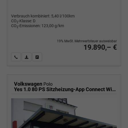
Verbrauch kombiniert:
5,40 l/100km
CO
-Klasse:
D
2
CO
-Emissionen:
123,00 g/km
2
19% MwSt. Mehrwertsteuer ausweisbar
19.890,– €
Wir rufen Sie an
PDF-Fahrzeugexposé drucken
Fahrzeug drucken, parken oder vergleichen
Volkswagen
Polo
Yes 1.0 80 PS Sitzheizung-App Connect Wireless-Einparkhilfe-Klima-Sofort