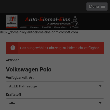
Menü
------------ Host Name : selector1._domainkey Points to address or value:
selector1-aee-de0k._domainkey.autoeinmaleins.onmicrosoft.com Host
Name : selector2._domainkey Points to address or value: selector2-aee-
de0k._domainkey.autoeinmaleins.onmicrosoft.com
Das ausgewählte Fahrzeug ist leider nicht verfügbar.
Aktionen
Volkswagen Polo
Verfügbarkeit, Art
Kraftstoff