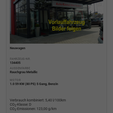
Neuwagen
FAHRZEUG-NR.
134405
AUSSENFARBE
Rauchgrau Metallic
MOTOR
1.0 59 KW (80 PS) 5 Gang, Benzin
Verbrauch kombiniert:
5,40 l/100km
CO
-Klasse:
D
2
CO
-Emissionen:
123,00 g/km
2