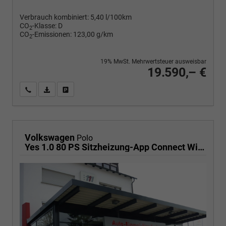
Verbrauch kombiniert:
5,40 l/100km
CO
-Klasse:
D
2
CO
-Emissionen:
123,00 g/km
2
19% MwSt. Mehrwertsteuer ausweisbar
19.590,– €
Wir rufen Sie an
PDF-Fahrzeugexposé drucken
Fahrzeug drucken, parken oder vergleichen
Volkswagen
Polo
Yes 1.0 80 PS Sitzheizung-App Connect Wireless-Einparkhilfe-Klima-Sofort