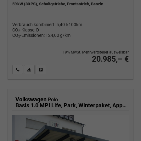
59 kW (80 PS), Schaltgetriebe, Frontantrieb, Benzin
Verbrauch kombiniert:
5,40 l/100km
CO
-Klasse:
D
2
CO
-Emissionen:
124,00 g/km
2
19% MwSt. Mehrwertsteuer ausweisbar
20.985,– €
Wir rufen Sie an
PDF-Fahrzeugexposé drucken
Fahrzeug drucken, parken oder vergleichen
Volkswagen
Polo
Basis 1.0 MPI Life, Park, Winterpaket, App-Connect, sofort