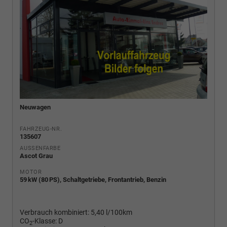
Neuwagen
FAHRZEUG-NR.
135607
AUSSENFARBE
Ascot Grau
MOTOR
59 kW (80 PS), Schaltgetriebe, Frontantrieb, Benzin
Verbrauch kombiniert:
5,40 l/100km
CO
-Klasse:
D
2