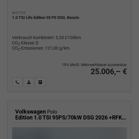
MOTOR
1.0 TSI Life Edition 95 PS DSG, Benzin
Verbrauch kombiniert:
5,30 l/100km
CO
-Klasse:
D
2
CO
-Emissionen:
121,00 g/km
2
19% MwSt. Mehrwertsteuer ausweisbar
25.006,– €
Wir rufen Sie an
PDF-Fahrzeugexposé drucken
Fahrzeug drucken, parken oder vergleichen
Volkswagen
Polo
Edition 1.0 TSI 95PS/70kW DSG 2026 +RFK +Getönte Heckscheiben +TravelAssist +LED