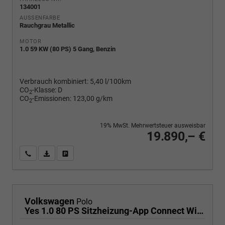
134001
AUSSENFARBE
Rauchgrau Metallic
MOTOR
1.0 59 KW (80 PS) 5 Gang, Benzin
Verbrauch kombiniert:
5,40 l/100km
CO
-Klasse:
D
2
CO
-Emissionen:
123,00 g/km
2
19% MwSt. Mehrwertsteuer ausweisbar
19.890,– €
Wir rufen Sie an
PDF-Fahrzeugexposé drucken
Fahrzeug drucken, parken oder vergleichen
Volkswagen
Polo
Yes 1.0 80 PS Sitzheizung-App Connect Wireless-Einparkhilfe-Klima-Sofort