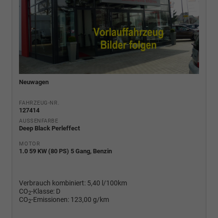
Neuwagen
FAHRZEUG-NR.
127414
AUSSENFARBE
Deep Black Perleffect
MOTOR
1.0 59 KW (80 PS) 5 Gang, Benzin
Verbrauch kombiniert:
5,40 l/100km
CO
-Klasse:
D
2
CO
-Emissionen:
123,00 g/km
2