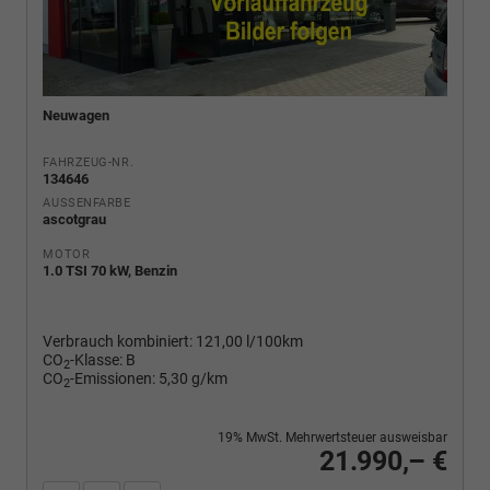
Neuwagen
FAHRZEUG-NR.
134646
AUSSENFARBE
ascotgrau
MOTOR
1.0 TSI 70 kW, Benzin
Verbrauch kombiniert:
121,00 l/100km
CO
-Klasse:
B
2
CO
-Emissionen:
5,30 g/km
2
19% MwSt. Mehrwertsteuer ausweisbar
21.990,– €