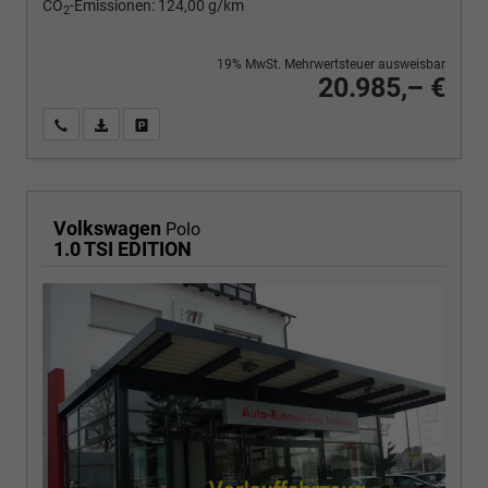
CO
-Emissionen:
124,00 g/km
2
19% MwSt. Mehrwertsteuer ausweisbar
20.985,– €
Wir rufen Sie an
PDF-Fahrzeugexposé drucken
Fahrzeug drucken, parken oder vergleichen
Volkswagen
Polo
1.0 TSI EDITION