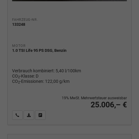
FAHRZEUG-NR.
133248
MOTOR
1.0 TSI Life 95 PS DSG, Benzin
Verbrauch kombiniert:
5,40 l/100km
CO
-Klasse:
D
2
CO
-Emissionen:
122,00 g/km
2
19% MwSt. Mehrwertsteuer ausweisbar
25.006,– €
Wir rufen Sie an
PDF-Fahrzeugexposé drucken
Fahrzeug drucken, parken oder vergleichen