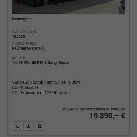
Neuwagen
FAHRZEUG-NR.
134000
AUSSENFARBE
Rauchgrau Metallic
MOTOR
1.0 59 KW (80 PS) 5 Gang, Benzin
Verbrauch kombiniert:
5,40 l/100km
CO
-Klasse:
D
2
CO
-Emissionen:
123,00 g/km
2
19% MwSt. Mehrwertsteuer ausweisbar
19.890,– €
Wir rufen Sie an
PDF-Fahrzeugexposé drucken
Fahrzeug drucken, parken oder vergleichen