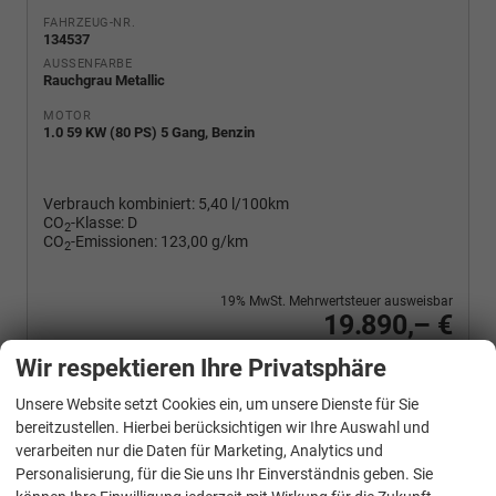
FAHRZEUG-NR.
134537
AUSSENFARBE
Rauchgrau Metallic
MOTOR
1.0 59 KW (80 PS) 5 Gang, Benzin
Verbrauch kombiniert:
5,40 l/100km
CO
-Klasse:
D
2
CO
-Emissionen:
123,00 g/km
2
19% MwSt. Mehrwertsteuer ausweisbar
19.890,– €
Wir rufen Sie an
PDF-Fahrzeugexposé drucken
Fahrzeug drucken, parken oder vergleichen
Wir respektieren Ihre Privatsphäre
Unsere Website setzt Cookies ein, um unsere Dienste für Sie
bereitzustellen. Hierbei berücksichtigen wir Ihre Auswahl und
verarbeiten nur die Daten für Marketing, Analytics und
Volkswagen
Polo
Personalisierung, für die Sie uns Ihr Einverständnis geben. Sie
Basis 1.0 MPI Life, Park, Winterpaket, App-Connect, sofort