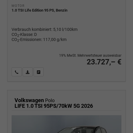
MOTOR
1.0 TSI Life Edition 95 PS, Benzin
Verbrauch kombiniert:
5,10 l/100km
CO
-Klasse:
D
2
CO
-Emissionen:
117,00 g/km
2
19% MwSt. Mehrwertsteuer ausweisbar
23.727,– €
Wir rufen Sie an
PDF-Fahrzeugexposé drucken
Fahrzeug drucken, parken oder vergleichen
Volkswagen
Polo
LIFE 1.0 TSI 95PS/70kW 5G 2026