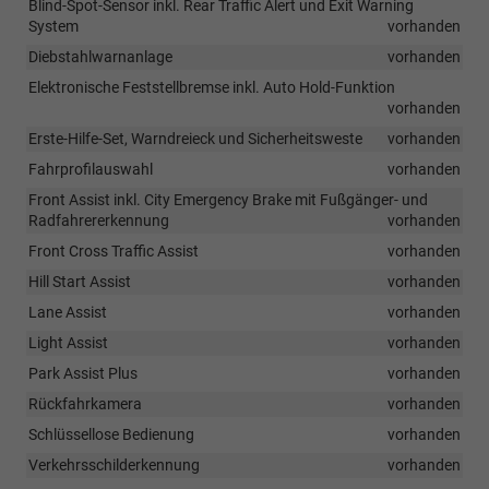
Blind-Spot-Sensor inkl. Rear Traffic Alert und Exit Warning
System
vorhanden
Diebstahlwarnanlage
vorhanden
Elektronische Feststellbremse inkl. Auto Hold-Funktion
vorhanden
Erste-Hilfe-Set, Warndreieck und Sicherheitsweste
vorhanden
Fahrprofilauswahl
vorhanden
Front Assist inkl. City Emergency Brake mit Fußgänger- und
Radfahrererkennung
vorhanden
Front Cross Traffic Assist
vorhanden
Hill Start Assist
vorhanden
Lane Assist
vorhanden
Light Assist
vorhanden
Park Assist Plus
vorhanden
Rückfahrkamera
vorhanden
Schlüssellose Bedienung
vorhanden
Verkehrsschilderkennung
vorhanden