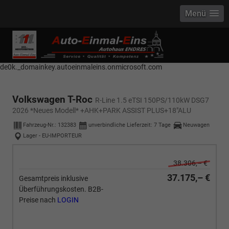
Menü
------------ Host Name : selector1._domainkey Points to address or value:
selector1-aee-de0k._domainkey.autoeinmaleins.onmicrosoft.com Host
Name : selector2._domainkey Points to address or value: selector2-aee-
de0k._domainkey.autoeinmaleins.onmicrosoft.com
Volkswagen T-Roc
R-Line 1.5 eTSI 150PS/110kW DSG7
2026 *Neues Modell* +AHK+PARK ASSIST PLUS+18"ALU
Fahrzeug-Nr.:
132383
unverbindliche Lieferzeit:
7 Tage
Neuwagen
Lager - EU-IMPORTEUR
38.306,– €
37.175,– €
Gesamtpreis inklusive
Überführungskosten. B2B-
Preise nach
LOGIN