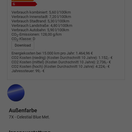
Verbrauch kombiniert:
5,60 l/100km
Verbrauch Innenstadt:
7,20 l/100km
Verbrauch Stadtrand:
5,30 l/100km
Verbrauch Landstraße:
4,80 l/100km
Verbrauch Autobahn:
5,90 l/100km
CO
-Emissionen:
128,00 g/km
2
CO
-Klasse:
D
2
Download
Energiekosten bei 15.000 km pro Jahr:
1.464,96 €
CO2 Kosten (niedrig)
:
1.152,- €
(Kosten Durchschnitt 10 Jahre)
CO2 Kosten (mittel)
:
2.736,- €
(Kosten Durchschnitt 10 Jahre)
CO2 Kosten (hoch)
:
4.224,- €
(Kosten Durchschnitt 10 Jahre)
Jahressteuer:
99,- €
Außenfarbe
7X - Celestial Blue Met.