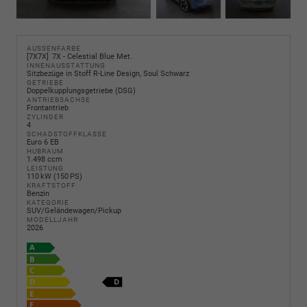
AUSSENFARBE
7X7X
7X - Celestial Blue Met.
INNENAUSSTATTUNG
Sitzbezüge in Stoff R-Line Design, Soul Schwarz
GETRIEBE
Doppelkupplungsgetriebe (DSG)
ANTRIEBSACHSE
Frontantrieb
ZYLINDER
4
SCHADSTOFFKLASSE
Euro 6 EB
HUBRAUM
1.498 ccm
LEISTUNG
110 kW (150 PS)
KRAFTSTOFF
Benzin
KATEGORIE
SUV/Geländewagen/Pickup
MODELLJAHR
2026