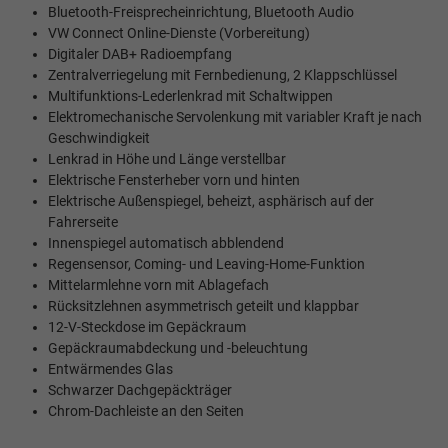
Bluetooth-Freisprecheinrichtung, Bluetooth Audio
VW Connect Online-Dienste (Vorbereitung)
Digitaler DAB+ Radioempfang
Zentralverriegelung mit Fernbedienung, 2 Klappschlüssel
Multifunktions-Lederlenkrad mit Schaltwippen
Elektromechanische Servolenkung mit variabler Kraft je nach
Geschwindigkeit
Lenkrad in Höhe und Länge verstellbar
Elektrische Fensterheber vorn und hinten
Elektrische Außenspiegel, beheizt, asphärisch auf der
Fahrerseite
Innenspiegel automatisch abblendend
Regensensor, Coming- und Leaving-Home-Funktion
Mittelarmlehne vorn mit Ablagefach
Rücksitzlehnen asymmetrisch geteilt und klappbar
12-V-Steckdose im Gepäckraum
Gepäckraumabdeckung und -beleuchtung
Entwärmendes Glas
Schwarzer Dachgepäckträger
Chrom-Dachleiste an den Seiten