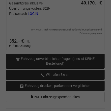
40.170,– €
Gesamtpreis inklusive
Überführungskosten. B2B-
Preise nach
LOGIN
19% MwSt. Mehrwertsteuer ausweisbar, Überführungskosten und
Zulassungspapieren
352,– €
mtl.
Finanzierung
Fahrzeug unverbindlich anfragen (dies ist KEINE
Bestellung!)
Wir rufen Sie an
Fahrzeug drucken, parken oder vergleichen
PDF-Fahrzeugexposé drucken