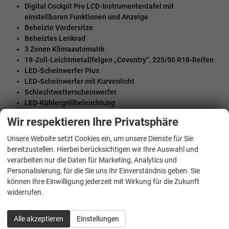
Digital Cockpit Pro LCD-Instrumententafel mit
einstellbaren Funktionen und Anzeige
Beheizte Vordersitze
Beheiztes Lenkrad
3 Zonen Klimaautomatik
18-Zoll-Leichtmetallfelgen „Coventry“, 225/50 R18-Reifen
LED-Scheinwerfer Plus
LED-Scheinwerfer mit Kurvenlicht
Schlechtwetterscheinwerfer
LED-Kühlergrillbeleuchtung
LED-Markenlogobeleuchtung vorn und hinten
Wir respektieren Ihre Privatsphäre
Parksensoren vorn und hinten mit optischer und
akustischer Warnung
Unsere Website setzt Cookies ein, um unsere Dienste für Sie
Keyless-Go-Startknopf
bereitzustellen. Hierbei berücksichtigen wir Ihre Auswahl und
Alarmanlage
verarbeiten nur die Daten für Marketing, Analytics und
Einstellung des Fahrprofils
Personalisierung, für die Sie uns Ihr Einverständnis geben. Sie
Progressivlenkung
können Ihre Einwilligung jederzeit mit Wirkung für die Zukunft
Adaptive Geschwindigkeitsregelung ACC (bis 210 km/h)
widerrufen.
Rückfahrkamera Rear Assist
Fernlichtautomatik Light Assist
Alle akzeptieren
Einstellungen
Ready2Discover Radio, 12,9" Farb-Touchscreen