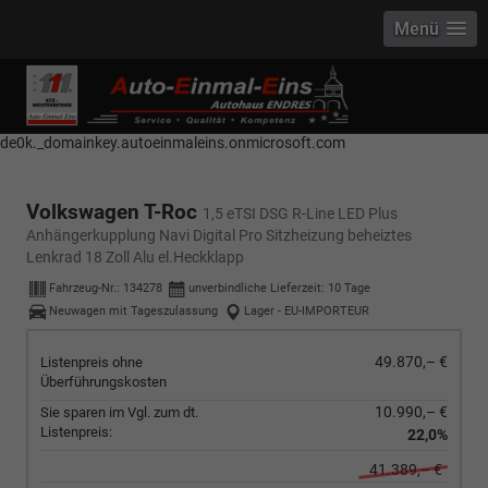
Menü
------------ Host Name : selector1._domainkey Points to address or value:
selector1-aee-de0k._domainkey.autoeinmaleins.onmicrosoft.com Host
Name : selector2._domainkey Points to address or value: selector2-aee-
de0k._domainkey.autoeinmaleins.onmicrosoft.com
Volkswagen T-Roc
1,5 eTSI DSG R-Line LED Plus
Anhängerkupplung Navi Digital Pro Sitzheizung beheiztes
Lenkrad 18 Zoll Alu el.Heckklapp
Fahrzeug-Nr.:
134278
unverbindliche Lieferzeit:
10 Tage
Neuwagen mit Tageszulassung
Lager - EU-IMPORTEUR
49.870,– €
Listenpreis ohne
Überführungskosten
10.990,– €
Sie sparen im Vgl. zum dt.
Listenpreis:
22,0%
41.389,– €