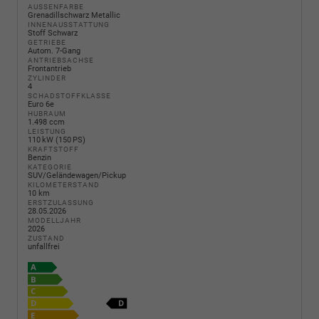
AUSSENFARBE
Grenadillschwarz Metallic
INNENAUSSTATTUNG
Stoff Schwarz
GETRIEBE
Autom. 7-Gang
ANTRIEBSACHSE
Frontantrieb
ZYLINDER
4
SCHADSTOFFKLASSE
Euro 6e
HUBRAUM
1.498 ccm
LEISTUNG
110 kW (150 PS)
KRAFTSTOFF
Benzin
KATEGORIE
SUV/Geländewagen/Pickup
KILOMETERSTAND
10 km
ERSTZULASSUNG
28.05.2026
MODELLJAHR
2026
ZUSTAND
unfallfrei