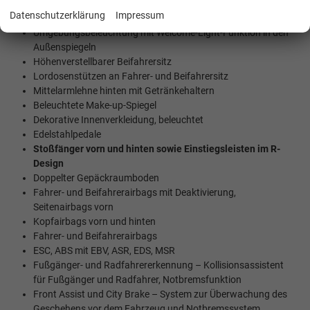
Kabelloses Laden von Mobiltelefonen
Datenschutzerklärung
Impressum
Klappbare Außenspiegel
Umgebungsbeleuchtung mit Welcome-Light-Funktion in den
Außenspiegeln
Höhenverstellbarer Beifahrersitz
Lordosenstützen an Fahrer- und Beifahrersitz
Mittelarmlehne hinten mit Getränkehaltern
Beleuchtete Make-up-Spiegel
Dekorative Innenverkleidung, beleuchtet
Edelstahlpedale
Stoßfänger vorn und hinten sowie Einstiegsleisten im R-
Design
Doppelter Gepäckraumboden
Fahrer- und Beifahrerairbags mit Deaktivierung,
Seitenairbags vorn
Kopfairbags vorn und hinten
Fahrer- und Beifahrerairbags
ESC, ABS mit EBV, ASR, EDS, MSR
Fußgänger- und Radfahrererkennung – Kollisionsassistent
für Fußgänger und Radfahrer, Notbremsfunktion
Front Assist und City Brake – System zur Überwachung des
Geschehens vor dem Fahrzeug und Notbremssystem