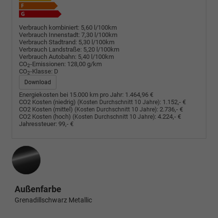
Verbrauch kombiniert:
5,60 l/100km
Verbrauch Innenstadt:
7,30 l/100km
Verbrauch Stadtrand:
5,30 l/100km
Verbrauch Landstraße:
5,20 l/100km
Verbrauch Autobahn:
5,40 l/100km
CO
-Emissionen:
128,00 g/km
2
CO
-Klasse:
D
2
Download
Energiekosten bei 15.000 km pro Jahr:
1.464,96 €
CO2 Kosten (niedrig)
:
1.152,- €
(Kosten Durchschnitt 10 Jahre)
CO2 Kosten (mittel)
:
2.736,- €
(Kosten Durchschnitt 10 Jahre)
CO2 Kosten (hoch)
:
4.224,- €
(Kosten Durchschnitt 10 Jahre)
Jahressteuer:
99,- €
Außenfarbe
Grenadillschwarz Metallic