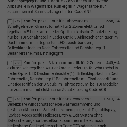
Außenspiegelgehäuse,,Türgriffe, Stoßstangen und diverse
Anbauteile in Wagenfarbe, Kühlergrill in Wagenfarbe- nur
zusammen mit Schmutzfänger hinten Code 6N2-
Komfortpaket 1 nur für Fahrzeuge mit
666,– 4
Z62
Schaltgetriebe: Klimaautomatik für 2 Zonen elektronisch
regelbar, MF-Lenkrad in Leder-Optik, elektrische Zusatzheizung -
nur bei TDI-Schalthebel in Leder Optik, 3 Airlineschienen quer im
Dachhimmel mit integrierten LED Leuchtbändern,
Brillenklappfach im Dach Fahrerseite und Dachhaltegriff
Beifahrerseite, mit Einstiegsgriff
Komfortpaket 3 Klimaautomatik für 2 Zonen
443,– 4
Z68
elektronisch regelbar, MF-Lenkrad in Leder-Optik, Schalthebel in
Leder Optik, LED Dachinnenleuchte (1), Brillenklappfach im Dach
Fahrerseite , Dachhaltegriff Beifahrerseite mit Einstiegsgriff und
Einstiegsgriff an der B-Säule im Fahrgastraum- bei TDI Modellen
nur zusammen mit elektrischer Zusatzheizung Code 6CB-
Komfortpaket 2 nur für Kastenwagen :
1.511,– 4
Z66
Beheizbare Windschutzscheibe wärmedämmend und
geräuschdämmend, Sicherheitsinnenspiegel mit Digitaldisplay,
Keyless Acces schlüsselloses Entry & Exit System ohne
Safesicherung- nur bestellbar zusammen mit elektrisch
bedienbarer Schiebetüre rechts Code GZ3 oder elektrisch