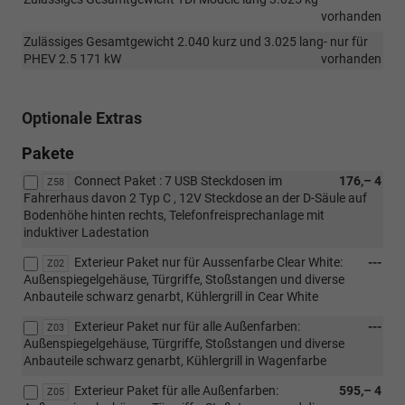
vorhanden
Zulässiges Gesamtgewicht 2.040 kurz und 3.025 lang- nur für
PHEV 2.5 171 kW
vorhanden
Optionale Extras
Pakete
Connect Paket : 7 USB Steckdosen im
176,– 4
Z58
Fahrerhaus davon 2 Typ C , 12V Steckdose an der D-Säule auf
Bodenhöhe hinten rechts, Telefonfreisprechanlage mit
induktiver Ladestation
Exterieur Paket nur für Aussenfarbe Clear White:
---
Z02
Außenspiegelgehäuse, Türgriffe, Stoßstangen und diverse
Anbauteile schwarz genarbt, Kühlergrill in Cear White
Exterieur Paket nur für alle Außenfarben:
---
Z03
Außenspiegelgehäuse, Türgriffe, Stoßstangen und diverse
Anbauteile schwarz genarbt, Kühlergrill in Wagenfarbe
Exterieur Paket für alle Außenfarben:
595,– 4
Z05