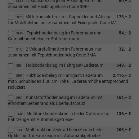
Gepäcknetz an jeder Heckflügeltüre- nur
50,– 2
6M3
zusammen mit Heckflügeltüren Code 3RE-
Mittelkonsole breit mit Cupholder und Ablage
173,– 2
3D2
für Mobiltelefon- nur zusammen mit Fixierpunkt Code IA1
Teppichbodenbelag im Fahrerhaus und
54,– 2
3MV
Gummibodenbelag im Fahrgastraum
2 Veloursfußmatten im Fahrerhaus- nur
32,– 2
0TC
zusammen mit Teppichbodenbelag Code 3MA-
Holzbodenbelag im Fahrgast/Laderaum
649,– 2
5BH
Holzbodenbelag im Fahrgast/Laderaum
2.416,– 2
5BE
mit 2 Schubladen á 30 cm Höhe , Laderaumhöhe entsprechend
reduziert
Kunststoffbodenbelag im Laderaum mit
161,– 2
5BS
erhöhtem Seitenrand als Überlaufschutz
Multifunktionslenkrad in Leder Optik nur für
136,– €
1ME
Fahrzeuge mit Automatikgetriebe-
Multifunktionslenkrad beheizbar in Leder
268,– €
1XA
Optik - nur für Fahrzeuge mit Automatikgetriebe-