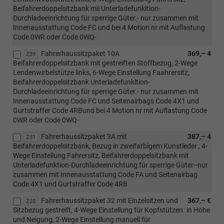
Beifahrerdoppelsitzbank mii Unterladefunkltion-
Durchladeeinrichtung für sperrige Güter.- nur zusammen mit
Innenausstattung Code FC und bei 4 Motion nr mit Auflastung
Code 0WR oder Code 0WQ-
Fahrerhaussitzpaket 10A
369,– 4
Z39
Beifahrerdoppelsitzbank mit gestreiften Stoffbezug, 2-Wege
Lendenwirbelstütze links, 6-Wege Einstellung Faahrersitz,
Beifahrerdoppelsitzbank Unterladefunkltion-
Durchladeeinrichtung für sperrige Güter.- nur zusammen mit
Innenausstattung Code FC und Seitenairbags Code 4X1 und
Gurtstraffer Code 4RBund bei 4 Motion nr mit Auflastung Code
0WR oder Code 0WQ-
Fahrerhaussitzpaket 3A mit
387,– 4
Z31
Beifahrerdoppelsitzbank, Bezug in zweifarbigem Kunstleder , 4-
Wege Einstellung Fahrersitz, Beifahrerdoppelsitzbank mit
Unterladefunktion-Durchladeeinrichtung für sperrige Güter--nur
zusammen mit Innenausstattung Code FA und Seitenairbag
Code 4X1 und Gurtstraffer Code 4RB
Fahrerhaussitzpaket 32 mit Einzelsitzen und
367,– €
Z20
Sitzbezug gestreift, 4-Wege Einstellung für Kopfstützen. in Höhe
und Neigung, 2-Wege Einstellung manuell für