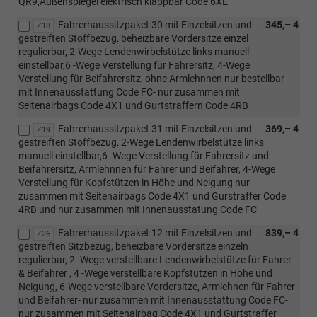
QR9,Außenspiegel elektrisch klappbar Code 6XE
Fahrerhaussitzpaket 30 mit Einzelsitzen und
345,– 4
Z18
gestreiften Stoffbezug, beheizbare Vordersitze einzel
regulierbar, 2-Wege Lendenwirbelstütze links manuell
einstellbar,6 -Wege Verstellung für Fahrersitz, 4-Wege
Verstellung für Beifahrersitz, ohne Armlehnnen nur bestellbar
mit Innenausstattung Code FC- nur zusammen mit
Seitenairbags Code 4X1 und Gurtstraffern Code 4RB
Fahrerhaussitzpaket 31 mit Einzelsitzen und
369,– 4
Z19
gestreiften Stoffbezug, 2-Wege Lendenwirbelstütze links
manuell einstellbar,6 -Wege Verstellung für Fahrersitz und
Beifahrersitz, Armlehnnen für Fahrer und Beifahrer, 4-Wege
Verstellung für Kopfstützen in Höhe und Neigung nur
zusammen mit Seitenairbags Code 4X1 und Gurstraffer Code
4RB und nur zusammen mit Innenausstatung Code FC
Fahrerhaussitzpaket 12 mit Einzelsitzen und
839,– 4
Z26
gestreiften Sitzbezug, beheizbare Vordersitze einzeln
regulierbar, 2- Wege verstellbare Lendenwirbelstütze für Fahrer
& Beifahrer , 4 -Wege verstellbare Kopfstützen in Höhe und
Neigung, 6-Wege verstellbare Vordersitze, Armlehnen für Fahrer
und Beifahrer- nur zusammen mit Innenausstattung Code FC-
nur zusammen mit Seitenairbag Code 4X1 und Gurtstraffer