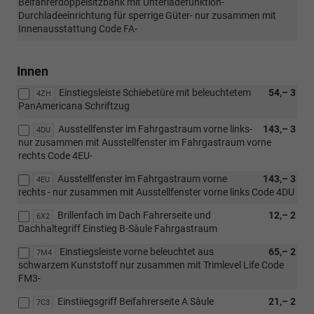
Beifahrerdoppelsitzbank mit Unterladefunktion-
Durchladeeinrichtung für sperrige Güter- nur zusammen mit
Innenausstattung Code FA-
Innen
Einstiegsleiste Schiebetüre mit beleuchtetem
54,– 3
4ZH
PanAmericana Schriftzug
Ausstellfenster im Fahrgastraum vorne links-
143,– 3
4DU
nur zusammen mit Ausstellfenster im Fahrgastraum vorne
rechts Code 4EU-
Ausstellfenster im Fahrgastraum vorne
143,– 3
4EU
rechts - nur zusammen mit Ausstellfenster vorne links Code 4DU
Brillenfach im Dach Fahrerseite und
12,– 2
6X2
Dachhaltegriff Einstieg B-Sàule Fahrgastraum
Einstiegsleiste vorne beleuchtet aus
65,– 2
7M4
schwarzem Kunststoff nur zusammen mit Trimlevel Life Code
FM3-
Einstiiegsgriff Beifahrerseite A Sàule
21,– 2
7C3