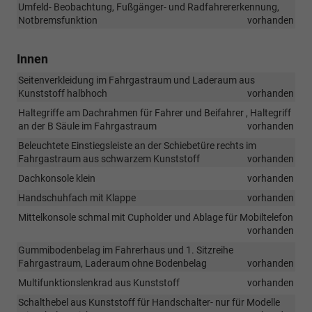
Umfeld- Beobachtung, Fußgänger- und Radfahrererkennung,
Notbremsfunktion
vorhanden
Innen
Seitenverkleidung im Fahrgastraum und Laderaum aus
Kunststoff halbhoch
vorhanden
Haltegriffe am Dachrahmen für Fahrer und Beifahrer , Haltegriff
an der B Säule im Fahrgastraum
vorhanden
Beleuchtete Einstiegsleiste an der Schiebetüre rechts im
Fahrgastraum aus schwarzem Kunststoff
vorhanden
Dachkonsole klein
vorhanden
Handschuhfach mit Klappe
vorhanden
Mittelkonsole schmal mit Cupholder und Ablage für Mobiltelefon
vorhanden
Gummibodenbelag im Fahrerhaus und 1. Sitzreihe
Fahrgastraum, Laderaum ohne Bodenbelag
vorhanden
Multifunktionslenkrad aus Kunststoff
vorhanden
Schalthebel aus Kunststoff für Handschalter- nur für Modelle