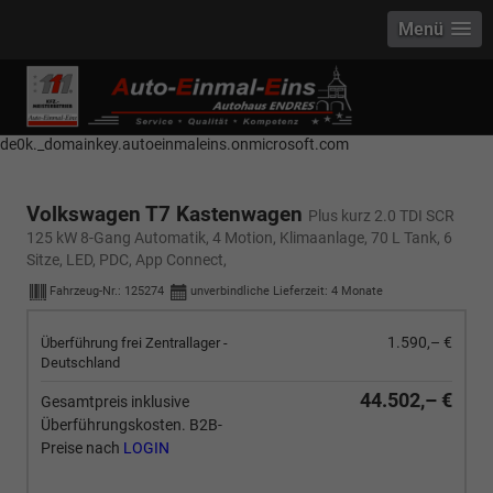
Menü
------------ Host Name : selector1._domainkey Points to address or value:
selector1-aee-de0k._domainkey.autoeinmaleins.onmicrosoft.com Host
Name : selector2._domainkey Points to address or value: selector2-aee-
de0k._domainkey.autoeinmaleins.onmicrosoft.com
Volkswagen T7 Kastenwagen
Plus kurz 2.0 TDI SCR
125 kW 8-Gang Automatik, 4 Motion, Klimaanlage, 70 L Tank, 6
Sitze, LED, PDC, App Connect,
Fahrzeug-Nr.:
125274
unverbindliche Lieferzeit:
4 Monate
1.590,– €
Überführung frei Zentrallager -
Deutschland
44.502,– €
Gesamtpreis inklusive
Überführungskosten. B2B-
Preise nach
LOGIN