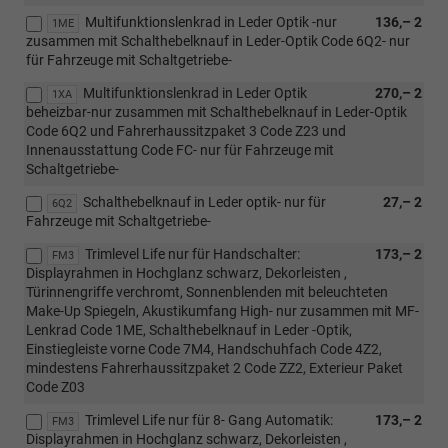
Multifunktionslenkrad in Leder Optik -nur
136,– 2
1ME
zusammen mit Schalthebelknauf in Leder-Optik Code 6Q2- nur
für Fahrzeuge mit Schaltgetriebe-
Multifunktionslenkrad in Leder Optik
270,– 2
1XA
beheizbar-nur zusammen mit Schalthebelknauf in Leder-Optik
Code 6Q2 und Fahrerhaussitzpaket 3 Code Z23 und
Innenausstattung Code FC- nur für Fahrzeuge mit
Schaltgetriebe-
Schalthebelknauf in Leder optik- nur für
27,– 2
6Q2
Fahrzeuge mit Schaltgetriebe-
Trimlevel Life nur für Handschalter:
173,– 2
FM3
Displayrahmen in Hochglanz schwarz, Dekorleisten ,
Türinnengriffe verchromt, Sonnenblenden mit beleuchteten
Make-Up Spiegeln, Akustikumfang High- nur zusammen mit MF-
Lenkrad Code 1ME, Schalthebelknauf in Leder -Optik,
Einstiegleiste vorne Code 7M4, Handschuhfach Code 4Z2,
mindestens Fahrerhaussitzpaket 2 Code ZZ2, Exterieur Paket
Code Z03
Trimlevel Life nur für 8- Gang Automatik:
173,– 2
FM3
Displayrahmen in Hochglanz schwarz, Dekorleisten ,