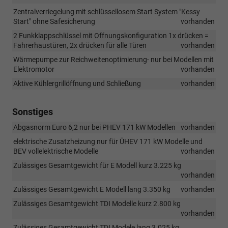
Zentralverriegelung mit schlüssellosem Start System "Kessy
Start" ohne Safesicherung
vorhanden
2 Funkklappschlüssel mit Offnungskonfiguration 1x drücken =
Fahrerhaustüren, 2x drücken für alle Türen
vorhanden
Wärmepumpe zur Reichweitenoptimierung- nur bei Modellen mit
Elektromotor
vorhanden
Aktive Kühlergrillöffnung und Schließung
vorhanden
Sonstiges
Abgasnorm Euro 6,2 nur bei PHEV 171 kW Modellen
vorhanden
elektrische Zusatzheizung nur für ÜHEV 171 kW Modelle und
BEV vollelektrische Modelle
vorhanden
Zulässiges Gesamtgewicht für E Modell kurz 3.225 kg
vorhanden
Zulässiges Gesamtgewicht E Modell lang 3.350 kg
vorhanden
Zulässiges Gesamtgewicht TDI Modelle kurz 2.800 kg
vorhanden
Zulässiges Gesamtgewicht TDI Modele lang 3.025 kg