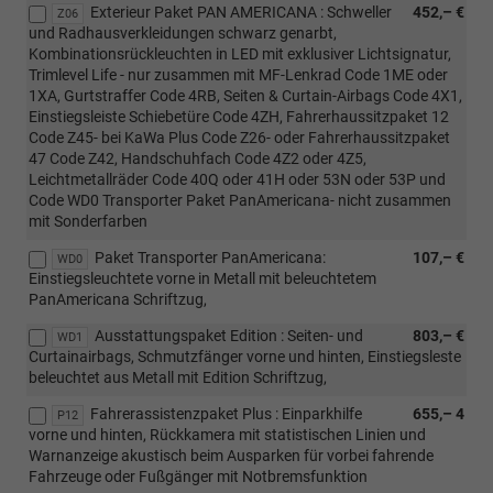
Exterieur Paket PAN AMERICANA : Schweller
452,– €
Z06
und Radhausverkleidungen schwarz genarbt,
Kombinationsrückleuchten in LED mit exklusiver Lichtsignatur,
Trimlevel Life - nur zusammen mit MF-Lenkrad Code 1ME oder
1XA, Gurtstraffer Code 4RB, Seiten & Curtain-Airbags Code 4X1,
Einstiegsleiste Schiebetüre Code 4ZH, Fahrerhaussitzpaket 12
Code Z45- bei KaWa Plus Code Z26- oder Fahrerhaussitzpaket
47 Code Z42, Handschuhfach Code 4Z2 oder 4Z5,
Leichtmetallräder Code 40Q oder 41H oder 53N oder 53P und
Code WD0 Transporter Paket PanAmericana- nicht zusammen
mit Sonderfarben
Paket Transporter PanAmericana:
107,– €
WD0
Einstiegsleuchtete vorne in Metall mit beleuchtetem
PanAmericana Schriftzug,
Ausstattungspaket Edition : Seiten- und
803,– €
WD1
Curtainairbags, Schmutzfänger vorne und hinten, Einstiegsleste
beleuchtet aus Metall mit Edition Schriftzug,
Fahrerassistenzpaket Plus : Einparkhilfe
655,– 4
P12
vorne und hinten, Rückkamera mit statistischen Linien und
Warnanzeige akustisch beim Ausparken für vorbei fahrende
Fahrzeuge oder Fußgänger mit Notbremsfunktion