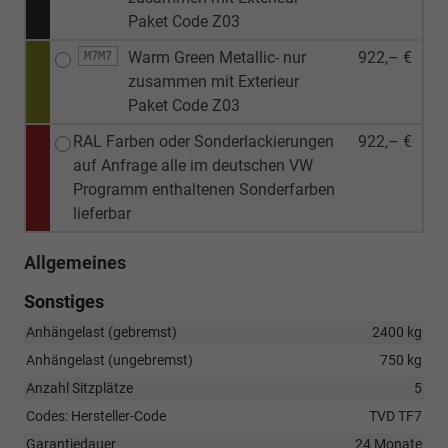
Paket Code Z03
Warm Green Metallic- nur
922,– €
M7M7
zusammen mit Exterieur
Paket Code Z03
RAL Farben oder Sonderlackierungen
922,– €
auf Anfrage alle im deutschen VW
Programm enthaltenen Sonderfarben
lieferbar
Allgemeines
Sonstiges
Anhängelast (gebremst)
2400 kg
Anhängelast (ungebremst)
750 kg
Anzahl Sitzplätze
5
Codes: Hersteller-Code
TVD TF7
Garantiedauer
24 Monate