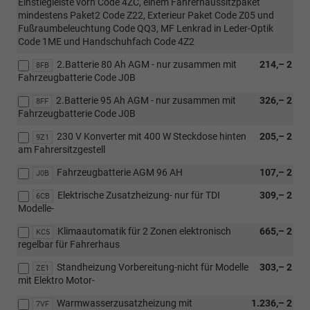
Einstiegleiste vorn Code 4ZC, einem Fahrerhaussitzpaket
mindestens Paket2 Code Z22, Exterieur Paket Code Z05 und
Fußraumbeleuchtung Code QQ3, MF Lenkrad in Leder-Optik
Code 1ME und Handschuhfach Code 4Z2
2.Batterie 80 Ah AGM - nur zusammen mit
214,– 2
8FB
Fahrzeugbatterie Code J0B
2.Batterie 95 Ah AGM - nur zusammen mit
326,– 2
8FF
Fahrzeugbatterie Code J0B
230 V Konverter mit 400 W Steckdose hinten
205,– 2
9Z1
am Fahrersitzgestell
Fahrzeugbatterie AGM 96 AH
107,– 2
J0B
Elektrische Zusatzheizung- nur für TDI
309,– 2
6CB
Modelle-
Klimaautomatik für 2 Zonen elektronisch
665,– 2
KC5
regelbar für Fahrerhaus
Standheizung Vorbereitung-nicht für Modelle
303,– 2
ZE1
mit Elektro Motor-
Warmwasserzusatzheizung mit
1.236,– 2
7VF