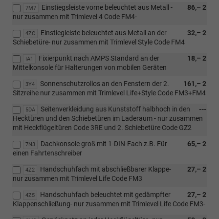
Einstiegsleiste vorne beleuchtet aus Metall -
86,– 2
7M7
nur zusammen mit Trimlevel 4 Code FM4-
Einstiegleiste beleuchtet aus Metall an der
32,– 2
4ZC
Schiebetüre- nur zusammen mit Trimlevel Style Code FM4
Fixierpunkt nach AMPS Standard an der
18,– 2
IA1
Mittelkonsole für Halterungen von mobilen Geräten
Sonnenschutzrollos an den Fenstern der 2.
161,– 2
3Y4
Sitzreihe nur zusammen mit Trimlevel Life+Style Code FM3+FM4
Seitenverkleidung aus Kunststoff halbhoch in den
---
5DA
Hecktüren und den Schiebetüren im Laderaum - nur zusammen
mit Heckflügeltüren Code 3RE und 2. Schiebetüre Code GZ2
Dachkonsole groß mit 1-DIN-Fach z.B. Für
65,– 2
7N3
einen Fahrtenschreiber
Handschuhfach mit abschließbarer Klappe-
27,– 2
4Z2
nur zusammen mit Trimlevel Life Code FM3
Handschuhfach beleuchtet mit gedämpfter
27,– 2
4Z5
Klappenschließung- nur zusammen mit Trimlevel Life Code FM3-