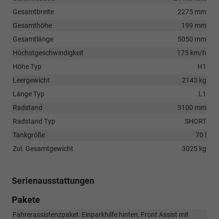
Gesamtbreite
2275 mm
Gesamthöhe
199 mm
Gesamtlänge
5050 mm
Höchstgeschwindigkeit
175 km/h
Höhe Typ
H1
Leergewicht
2143 kg
Länge Typ
L1
Radstand
3100 mm
Radstand Typ
SHORT
Tankgröße
70 l
Zul. Gesamtgewicht
3025 kg
Serienausstattungen
Pakete
Fahrerassistenzpaket: Einparkhilfe hinten, Front Assist mit