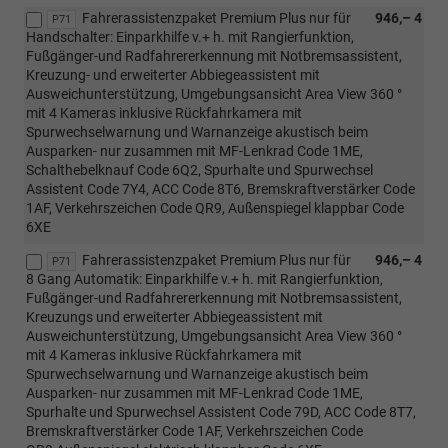
Fahrerassistenzpaket Premium Plus nur für
946,– 4
P71
Handschalter: Einparkhilfe v.+ h. mit Rangierfunktion,
Fußgänger-und Radfahrererkennung mit Notbremsassistent,
Kreuzung- und erweiterter Abbiegeassistent mit
Ausweichunterstützung, Umgebungsansicht Area View 360 °
mit 4 Kameras inklusive Rückfahrkamera mit
Spurwechselwarnung und Warnanzeige akustisch beim
Ausparken- nur zusammen mit MF-Lenkrad Code 1ME,
Schalthebelknauf Code 6Q2, Spurhalte und Spurwechsel
Assistent Code 7Y4, ACC Code 8T6, Bremskraftverstärker Code
1AF, Verkehrszeichen Code QR9, Außenspiegel klappbar Code
6XE
Fahrerassistenzpaket Premium Plus nur für
946,– 4
P71
8 Gang Automatik: Einparkhilfe v.+ h. mit Rangierfunktion,
Fußgänger-und Radfahrererkennung mit Notbremsassistent,
Kreuzungs und erweiterter Abbiegeassistent mit
Ausweichunterstützung, Umgebungsansicht Area View 360 °
mit 4 Kameras inklusive Rückfahrkamera mit
Spurwechselwarnung und Warnanzeige akustisch beim
Ausparken- nur zusammen mit MF-Lenkrad Code 1ME,
Spurhalte und Spurwechsel Assistent Code 79D, ACC Code 8T7,
Bremskraftverstärker Code 1AF, Verkehrszeichen Code