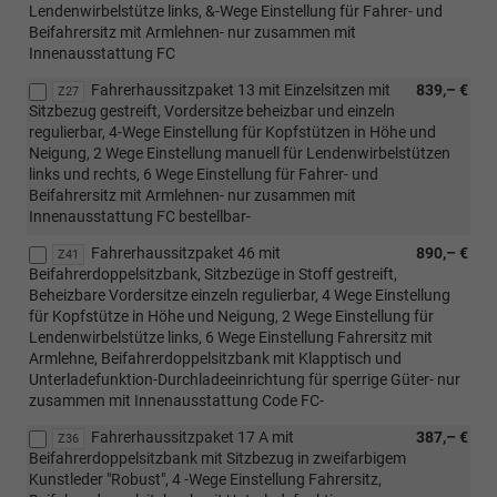
Lendenwirbelstütze links, &-Wege Einstellung für Fahrer- und
Beifahrersitz mit Armlehnen- nur zusammen mit
Innenausstattung FC
Fahrerhaussitzpaket 13 mit Einzelsitzen mit
839,– €
Z27
Sitzbezug gestreift, Vordersitze beheizbar und einzeln
regulierbar, 4-Wege Einstellung für Kopfstützen in Höhe und
Neigung, 2 Wege Einstellung manuell für Lendenwirbelstützen
links und rechts, 6 Wege Einstellung für Fahrer- und
Beifahrersitz mit Armlehnen- nur zusammen mit
Innenausstattung FC bestellbar-
Fahrerhaussitzpaket 46 mit
890,– €
Z41
Beifahrerdoppelsitzbank, Sitzbezüge in Stoff gestreift,
Beheizbare Vordersitze einzeln regulierbar, 4 Wege Einstellung
für Kopfstütze in Höhe und Neigung, 2 Wege Einstellung für
Lendenwirbelstütze links, 6 Wege Einstellung Fahrersitz mit
Armlehne, Beifahrerdoppelsitzbank mit Klapptisch und
Unterladefunktion-Durchladeeinrichtung für sperrige Güter- nur
zusammen mit Innenausstattung Code FC-
Fahrerhaussitzpaket 17 A mit
387,– €
Z36
Beifahrerdoppelsitzbank mit Sitzbezug in zweifarbigem
Kunstleder "Robust", 4 -Wege Einstellung Fahrersitz,