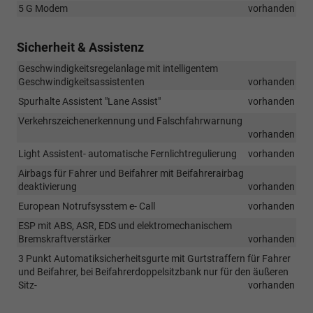
5 G Modem
vorhanden
Sicherheit & Assistenz
Geschwindigkeitsregelanlage mit intelligentem
Geschwindigkeitsassistenten
vorhanden
Spurhalte Assistent "Lane Assist"
vorhanden
Verkehrszeichenerkennung und Falschfahrwarnung
vorhanden
Light Assistent- automatische Fernlichtregulierung
vorhanden
Airbags für Fahrer und Beifahrer mit Beifahrerairbag
deaktivierung
vorhanden
European Notrufsysstem e- Call
vorhanden
ESP mit ABS, ASR, EDS und elektromechanischem
Bremskraftverstärker
vorhanden
3 Punkt Automatiksicherheitsgurte mit Gurtstraffern für Fahrer
und Beifahrer, bei Beifahrerdoppelsitzbank nur für den äußeren
Sitz-
vorhanden