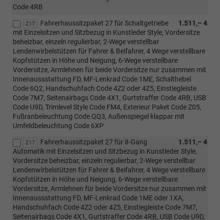
Code 4RB
Fahrerhaussitzpaket 27 für Schaltgetriebe
1.511,– 4
Z17
mit Einzelsitzen und Sitzbezug in Kunstleder Style, Vordersitze
beheizbar, einzeln regulierbar, 2-Wege verstellbar
Lendenwirbelstützen für Fahrer & Beifahrer, 4 Wege verstellbare
Kopfstützen in Höhe und Neigung, 6-Wege verstellbare
Vordersitze, Armlehnen für beide Vordersitze nur zusammen mit
Innenaussstattung FD, MF-Lenkrad Code 1ME, Schalthebel
Code 6Q2, Handschuhfach Code 4Z2 oder 4Z5, Einstiegleiste
Code 7M7, Seitenairbags Code 4X1, Gurtstraffer Code 4RB, USB
Code U9D, Trimlevel Style Code FM4, Exterieur Paket Code Z05,
Fußranbeleuchtung Code QQ3, Außenspiegel klappar mit
Umfeldbeleuchtung Code 6XP
Fahrerhaussitzpaket 27 für 8-Gang
1.511,– 4
Z17
Automatik mit Einzelsitzen und Sitzbezug in Kunstleder Style,
Vordersitze beheizbar, einzeln regulierbar, 2-Wege verstellbar
Lendenwirbelstützen für Fahrer & Beifahrer, 4 Wege verstellbare
Kopfstützen in Höhe und Neigung, 6-Wege verstellbare
Vordersitze, Armlehnen für beide Vordersitze nur zusammen mit
Innenaussstattung FD, MF-Lenkrad Code 1ME oder 1XA,
Handschuhfach Code 4Z2 oder 4Z5, Einstiegleiste Code 7M7,
Seitenairbags Code 4X1, Gurtstraffer Code 4RB, USB Code U9D,