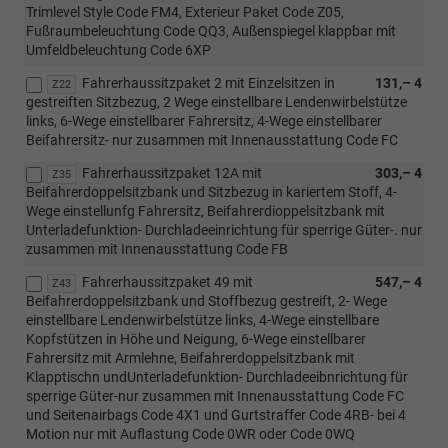
Trimlevel Style Code FM4, Exterieur Paket Code Z05,
Fußraumbeleuchtung Code QQ3, Außenspiegel klappbar mit
Umfeldbeleuchtung Code 6XP
Fahrerhaussitzpaket 2 mit Einzelsitzen in
131,– 4
Z22
gestreiften Sitzbezug, 2 Wege einstellbare Lendenwirbelstütze
links, 6-Wege einstellbarer Fahrersitz, 4-Wege einstellbarer
Beifahrersitz- nur zusammen mit Innenausstattung Code FC
Fahrerhaussitzpaket 12A mit
303,– 4
Z35
Beifahrerdoppelsitzbank und Sitzbezug in kariertem Stoff, 4-
Wege einstellunfg Fahrersitz, Beifahrerdioppelsitzbank mit
Unterladefunktion- Durchladeeinrichtung für sperrige Güter-. nur
zusammen mit Innenausstattung Code FB
Fahrerhaussitzpaket 49 mit
547,– 4
Z43
Beifahrerdoppelsitzbank und Stoffbezug gestreift, 2- Wege
einstellbare Lendenwirbelstütze links, 4-Wege einstellbare
Kopfstützen in Höhe und Neigung, 6-Wege einstellbarer
Fahrersitz mit Armlehne, Beifahrerdoppelsitzbank mit
Klapptischn undUnterladefunktion- Durchladeeibnrichtung für
sperrige Güter-nur zusammen mit Innenausstattung Code FC
und Seitenairbags Code 4X1 und Gurtstraffer Code 4RB- bei 4
Motion nur mit Auflastung Code 0WR oder Code 0WQ