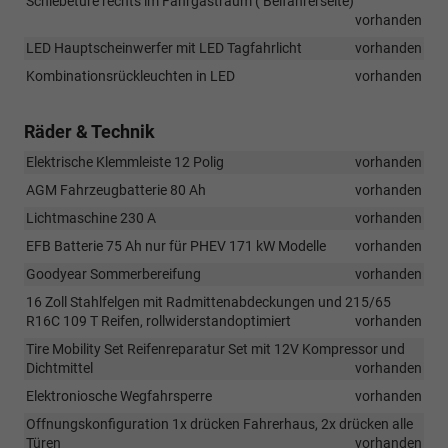
Schiebetüre rechts im Fahrgastraum ( Beifahrerseite)
vorhanden
LED Hauptscheinwerfer mit LED Tagfahrlicht
vorhanden
Kombinationsrückleuchten in LED
vorhanden
Räder & Technik
Elektrische Klemmleiste 12 Polig
vorhanden
AGM Fahrzeugbatterie 80 Ah
vorhanden
Lichtmaschine 230 A
vorhanden
EFB Batterie 75 Ah nur für PHEV 171 kW Modelle
vorhanden
Goodyear Sommerbereifung
vorhanden
16 Zoll Stahlfelgen mit Radmittenabdeckungen und 215/65
R16C 109 T Reifen, rollwiderstandoptimiert
vorhanden
Tire Mobility Set Reifenreparatur Set mit 12V Kompressor und
Dichtmittel
vorhanden
Elektroniosche Wegfahrsperre
vorhanden
Offnungskonfiguration 1x drücken Fahrerhaus, 2x drücken alle
Türen
vorhanden