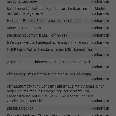
mit Schaltgetriebe-
vorhanden
Schalthebel für Automatikgetriebe am Lenkrad- nur für Modelle
mit Automatikgetriebe-
vorhanden
Haltegriff Einstieg Beifahrerseite an der A-säule
vorhanden
Mono Ton Signalhorn
vorhanden
Dachinnenleuchten in LED Technik (1)
vorhanden
6 Verzurrösen zur Ladeegutsicherung im Laderaum
vorhanden
2 USB Lade/Datensteckdosen in der Mittelkonsole vorne
vorhanden
2 USB-C Ladesteckdosen hinten im Fahrersitzgestell
vorhanden
Klimaanlage im Fahrerhaus mit manueller Bedienung
vorhanden
Klimaautomatik für 1 Zone im Fahrerhaus mit automatischer
Regelung, mit manueller Regelung und Bedienteil im
Fahrgastraum- nur für PHEV 171 kW Modelle und BEV
vollelektrische Modelle
vorhanden
Digitales Cockpit
vorhanden
Kraftstofftank mit 70 Liter Fassungsvermögen
vorhanden