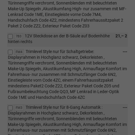
Türinnengriffe verchromt, Sonnenblenden mit beleuchteten
Make-Up Spiegeln ,Akustikumfang High- nur zusammen mit MF-
Lenkrad Code 1ME, Einstiegleiste vorne Code 7M4,
Handschuhfach Code 4Z2, mindestens Fahrerhaussitzpaket 2
Paket 2 Code ZZ2, Exterieur Paket Code Z03
12V Steckdose an der B-Säule auf Bodenhöhe
21,– 2
7B3
hinten rechts
Trimlevel Style nur für Schaltgetriebe:
---
FM4
Displayrahmen in Hochglanz schwarz, Dekorleisten ,
Türinnengriffe verchromt, Sonnenblenden mit beleuchteten
Make-Up Spiegeln, Akustikumfang High, Armauflage Komfort im
Fahrerhaus- nur zusammen mit Schmutzfänger Code 6N2,
Einstiegleiste vorn Code 4ZC, einem Fahrerhaussitzpaket
mindestens Paket2 Code Z22, Exterieur Paket Code Z05 und
Fußraumbeleuchtung Code QQ3, MF Lenkrad in Leder-Optik
Code 1ME und Handschuhfach Code 4ZC
Trimlevel Style nur für 8-Gang Automatik :
---
FM3
Displayrahmen in Hochglanz schwarz, Dekorleisten ,
Türinnengriffe verchromt, Sonnenblenden mit beleuchteten
Make-Up Spiegeln, Akustikumfang High, Armauflage Komfort im
Fahrerhaus- nur zusammen mit Schmutzfänger Code 6N2,