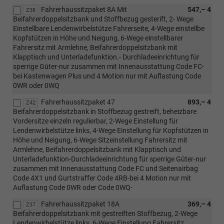
Fahrerhaussitzpaket 8A Mit
547,– 4
Z38
Beifahrerdoppelsitzbank und Stoffbezug gesterift, 2- Wege
Einstellbare Lendenwirbelstütze Fahrerseite, 4-Wege einstellbe
Kopfstützen in Höhe und Neigung, 6-Wege einstellbarer
Fahrersitz mit Armlehne, Beifahrerdoppelsitzbank mit
Klapptisch und Unterladefunktion.- Durchladeeinrichtung für
sperrige Güter-nur zusammen mit Innenausstattung Code FC-
bei Kastenwagen Plus und 4 Motion nur mit Auflastung Code
0WR oder 0WQ
Fahrerhaussitzpaket 47
893,– 4
Z42
Beifahrerdoppelsitzbank in Stoffbezug gestreift, beheizbare
Vordersitze einzeln regulierbar, 2-Wege Einstellung für
Lendenwirbelstütze links, 4-Wege Einstellung für Kopfstützen in
Höhe und Neigung, 6-Wege Sitzeinstellung Fahrersitz mit
Armlehne, Beifahrerdoppelsitzbank mit Klapptisch und
Unterladefunktion-Durchladeeinrichtung für sperrige Güter-nur
zusammen mit Innenausstattung Code FC und Seitenairbag
Code 4X1 und Gurtstraffer Code 4RB-bei 4 Motion nur mit
Auflastung Code 0WR oder Code 0WQ-
Fahrerhaussitzpaket 18A
369,– 4
Z37
Beifahrerdoppelsitzbank mit gestreiften Stoffbezug, 2-Wege
Lendenwirbelstütze links, 6-Wege Einstellung Fahrersitz,