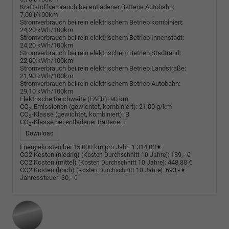
Kraftstoffverbrauch bei entladener Batterie Autobahn:
7,00 l/100km
Stromverbrauch bei rein elektrischem Betrieb kombiniert:
24,20 kWh/100km
Stromverbrauch bei rein elektrischem Betrieb Innenstadt:
24,20 kWh/100km
Stromverbrauch bei rein elektrischem Betrieb Stadtrand:
22,00 kWh/100km
Stromverbrauch bei rein elektrischem Betrieb Landstraße:
21,90 kWh/100km
Stromverbrauch bei rein elektrischem Betrieb Autobahn:
29,10 kWh/100km
Elektrische Reichweite (EAER):
90 km
CO
-Emissionen (gewichtet, kombiniert):
21,00 g/km
2
CO
-Klasse (gewichtet, kombiniert):
B
2
CO
-Klasse bei entladener Batterie:
F
2
Download
Energiekosten bei 15.000 km pro Jahr:
1.314,00 €
CO2 Kosten (niedrig)
:
189,- €
(Kosten Durchschnitt 10 Jahre)
CO2 Kosten (mittel)
:
448,88 €
(Kosten Durchschnitt 10 Jahre)
CO2 Kosten (hoch)
:
693,- €
(Kosten Durchschnitt 10 Jahre)
Jahressteuer:
30,- €