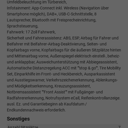
Umfeldbeleuchtung im Türbereich,
Infotainment: App-Connect inkl. Wireless (Navigation über
Smartphone möglich), DAB+, USB-C-Schnittstelle, 8
Lautsprecher, Bluetooth mit Freisprecheinrichtung,
Sprachsteuerung,
Fahrwerk: 17 Zoll Fahrwerk,
Sicherheit und Fahrerassistenz: ABS, ESP, Airbag für Fahrer und
Beifahrer mit Beifahrer-Airbag-Deaktivierung, Seiten- und
Kopfairbags vorne, Kopfairbags für die äußeren Sitzplätze hinten
und Mittenairbag vorne, Außenspiegel elektrisch einstell-, beheiz-
und anklappbar, Ausweichunterstützung mit Abbiegeassistent,
Automatische Distanzregelung ACC mit ""stop & go"", Tire Mobility
Set, Einparkhilfe im Front- und Heckbereich, Ausparkassistent
und Ausstiegswarner, Verkehrszeichenerkennung, Ablenkungs-
und Müdigkeitserkennung, Kreuzungsassistent,
Notbremsassistent ""Front Assist"" mit Fußgänger- und
Radfahrererkennung, Notrufsystem eCall, Reifenkontrollanzeige.
ausl. Ez. und Garantiebeginn ab Kaufdatum /
Endkundennachweis erforderlich.
Sonstiges
Anzahl Sitzplätze
7