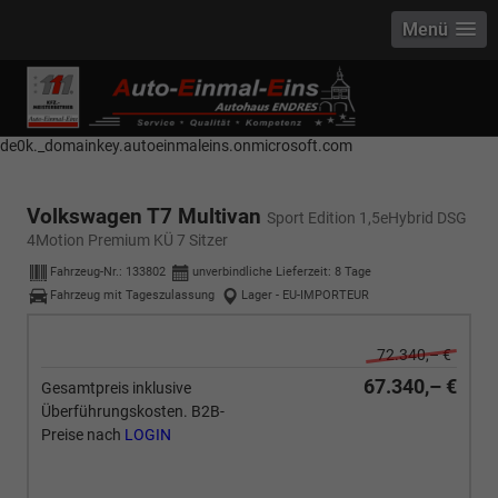
Menü
------------ Host Name : selector1._domainkey Points to address or value:
selector1-aee-de0k._domainkey.autoeinmaleins.onmicrosoft.com Host
Name : selector2._domainkey Points to address or value: selector2-aee-
de0k._domainkey.autoeinmaleins.onmicrosoft.com
Volkswagen T7 Multivan
Sport Edition 1,5eHybrid DSG
4Motion Premium KÜ 7 Sitzer
Fahrzeug-Nr.:
133802
unverbindliche Lieferzeit:
8 Tage
Fahrzeug mit Tageszulassung
Lager - EU-IMPORTEUR
72.340,– €
67.340,– €
Gesamtpreis inklusive
Überführungskosten. B2B-
Preise nach
LOGIN