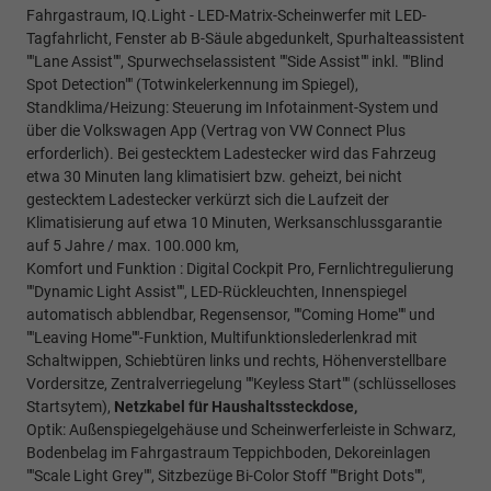
Fahrgastraum, IQ.Light - LED-Matrix-Scheinwerfer mit LED-
Tagfahrlicht, Fenster ab B-Säule abgedunkelt, Spurhalteassistent
""Lane Assist"", Spurwechselassistent ""Side Assist"" inkl. ""Blind
Spot Detection"" (Totwinkelerkennung im Spiegel),
Standklima/Heizung: Steuerung im Infotainment-System und
über die Volkswagen App (Vertrag von VW Connect Plus
erforderlich). Bei gestecktem Ladestecker wird das Fahrzeug
etwa 30 Minuten lang klimatisiert bzw. geheizt, bei nicht
gestecktem Ladestecker verkürzt sich die Laufzeit der
Klimatisierung auf etwa 10 Minuten, Werksanschlussgarantie
auf 5 Jahre / max. 100.000 km,
Komfort und Funktion : Digital Cockpit Pro, Fernlichtregulierung
""Dynamic Light Assist"", LED-Rückleuchten, Innenspiegel
automatisch abblendbar, Regensensor, ""Coming Home"" und
""Leaving Home""-Funktion, Multifunktionslederlenkrad mit
Schaltwippen, Schiebtüren links und rechts, Höhenverstellbare
Vordersitze, Zentralverriegelung ""Keyless Start"" (schlüsselloses
Startsytem),
Netzkabel für Haushaltssteckdose,
Optik: Außenspiegelgehäuse und Scheinwerferleiste in Schwarz,
Bodenbelag im Fahrgastraum Teppichboden, Dekoreinlagen
""Scale Light Grey"", Sitzbezüge Bi-Color Stoff ""Bright Dots"",