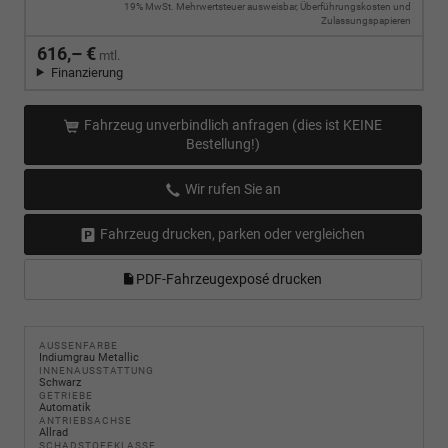
19% MwSt. Mehrwertsteuer ausweisbar, Überführungskosten und
Zulassungspapieren
616,– €
mtl.
Finanzierung
Fahrzeug unverbindlich anfragen (dies ist KEINE
Bestellung!)
Wir rufen Sie an
Fahrzeug drucken, parken oder vergleichen
PDF-Fahrzeugexposé drucken
AUSSENFARBE
Indiumgrau Metallic
INNENAUSSTATTUNG
Schwarz
GETRIEBE
Automatik
ANTRIEBSACHSE
Allrad
SCHADSTOFFKLASSE