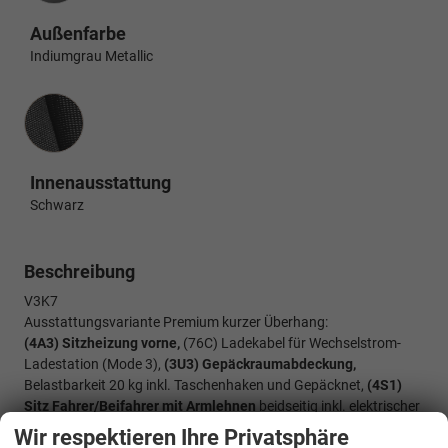
Außenfarbe
Indiumgrau Metallic
Innenausstattung
Innenausstattung
Schwarz
Beschreibung
V3K7
Ausstattungsvariante Premium kurzer Überhang:
(4A3) Sitzheizung vorne,
(76C) Ladekabel für Wechselstrom-
Ladestation (Mode 3),
(3U3) Gepäckraumabdeckung,
Belastbarkeit 20 kg inkl. Taschenhaken und Gepäcknet,
(4S1)
Sitz Fahrer/Beifahrer mit Armlehnen
beidseitig inkl. elektrischer
Lendenwirbelstütze und Klapptisch auf der Sitzrückseite,
(0NP)
Wir respektieren Ihre Privatsphäre