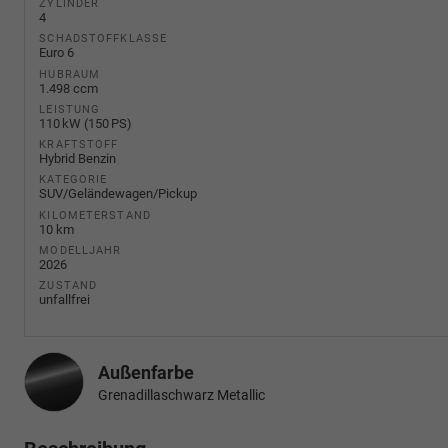
ZYLINDER
4
SCHADSTOFFKLASSE
Euro 6
HUBRAUM
1.498 ccm
LEISTUNG
110 kW (150 PS)
KRAFTSTOFF
Hybrid Benzin
KATEGORIE
SUV/Geländewagen/Pickup
KILOMETERSTAND
10 km
MODELLJAHR
2026
ZUSTAND
unfallfrei
Außenfarbe
Grenadillaschwarz Metallic