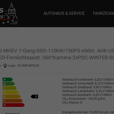
AUTOHAUS & SERVICE
FAHRZEUG
e: selector1-aee-de0k._domainkey.autoeinmaleins.onmicrosoft.com Host Nam
TSI MHEV 7-Gang-DSG-110kW/150PS-elektr. AHK-U
LED-Fernlichtassist.-360°Kamera-2xPDC-WINTER-S
n
Lager - EU-IMPORTEUR
Verbrauch kombiniert:
6,20 l/100km
Verbrauch Innenstadt:
8,10 l/100km
Verbrauch Stadtrand:
5,90 l/100km
Verbrauch Landstraße:
5,30 l/100k
Verbrauch Autobahn:
6,20 l/100km
CO
-Emissionen:
140,00 g/km
2
CO
-Klasse:
E
2
Energiekosten bei 15.000 km pro Jah