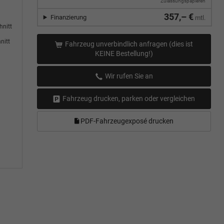
Zulassungspapieren
357,– €
Finanzierung
mtl.
hnitt
nitt
Fahrzeug unverbindlich anfragen (dies ist
KEINE Bestellung!)
Wir rufen Sie an
Fahrzeug drucken, parken oder vergleichen
PDF-Fahrzeugexposé drucken