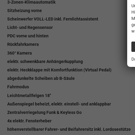
3-Zonen-Klimaautomatik
U
Sitzheizung vorne
H
M
Scheinwerfer VOLL-LED inkl. Fernlichtassistent
g
Licht- und Regensensor
w
PDC vorne und hinten
Rückfahrkamera
360° Kamera
D
elektr. schwenkbare Anhängerkupplung
elektr. Heckklappe mit Komfortfunktion (Virtual Pedal)
abgedunkelte Scheiben ab B-Säule
Fahrmodus
Leichtmetallfelgen 18"
Außenspiegel beheizt, elektr. einstell- und anklappbar
Zentralverriegelung Funk & Keyless Go
4x elektr. Fensterheber
höhenverstellbarer Fahrer- und Beifahrersitz inkl. Lordosestütze