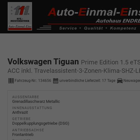
------------ Host Name : selector1._domainkey Points to address or valu
de0k._domainkey.autoeinmaleins.onmicrosoft.com
Volkswagen Tiguan
Prime Edition 1.5 e
ACC inkl. Travelassistent-3-Zonen-Klima-SHZ-
Fahrzeug-Nr.:
134656
unverbindliche Lieferzeit:
17 Tage
Neuwage
AUSSENFARBE
Grenadillaschwarz Metallic
INNENAUSSTATTUNG
Anthrazit
GETRIEBE
Doppelkupplungsgetriebe (DSG)
ANTRIEBSACHSE
Frontantrieb