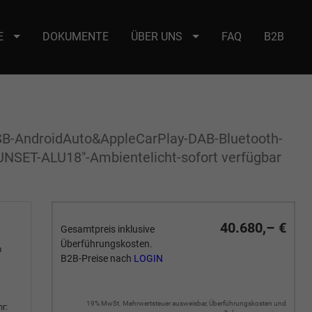
E
DOKUMENTE
ÜBER UNS
FAQ
B2B
e : selector2._domainkey Points to address or value: selector2-aee-
SB-AndroidAuto&AppleCarPlay-DAB-Bluetooth-
UNSET-ALU18"-Ambientelicht-sofort verfügbar
40.680,– €
Gesamtpreis inklusive
Überführungskosten.
m
B2B-Preise nach
LOGIN
19% MwSt. Mehrwertsteuer ausweisbar, Überführungskosten und
r: