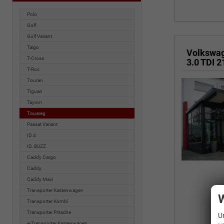
Polo
Golf
Golf Variant
Taigo
Volkswa
T-Cross
T-Roc
Touran
Tiguan
Tayron
Touareg
Passat Variant
ID.4
ID. BUZZ
Caddy Cargo
Caddy
Caddy Maxi
Transporter Kastenwagen
W
Transporter Kombi
Transporter Pritsche
U
e-Transporter Kastenwagen