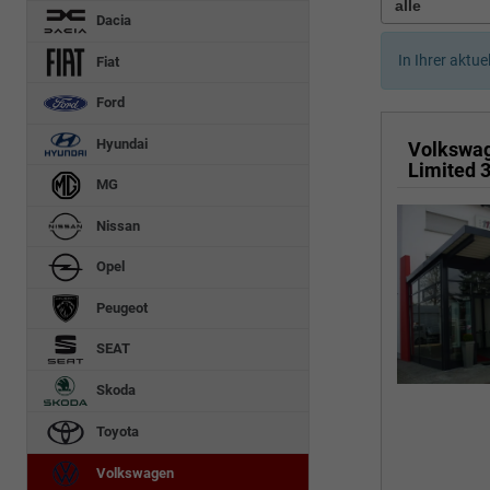
Dacia
In Ihrer aktue
Fiat
Ford
Hyundai
Volkswa
MG
Nissan
Opel
Peugeot
SEAT
Skoda
Toyota
Volkswagen