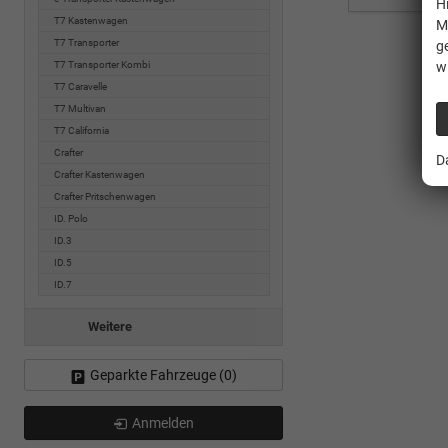
H
T7 Kastenwagen
M
T7 Transporter
g
w
T7 Transporter Kombi
T7 Caravelle
T7 Multivan
T7 California
Crafter
D
Crafter Kastenwagen
Crafter Pritschenwagen
ID. Polo
ID.3
ID.5
ID.7
Weitere
Geparkte Fahrzeuge (
0
)
Anmelden