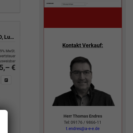
3.0 TDI 210 kW 4Motion R-Line Final Edition V6 Black Edition, HuD, Luft, Standheizung, Pano, Dynaudio, Leder, AHK, Navi, Side, Winter, 5 J.-Garantie
Kontakt Verkauf:
9% MwSt.
ertsteuer
usweisbar
5,– €
n Sie an
DF-Fahrzeugexposé drucken
Fahrzeug drucken, parken oder vergleichen
Herr Thomas Endres
Tel: 09176 / 9866-11
.
t.endres@a-e-e.de