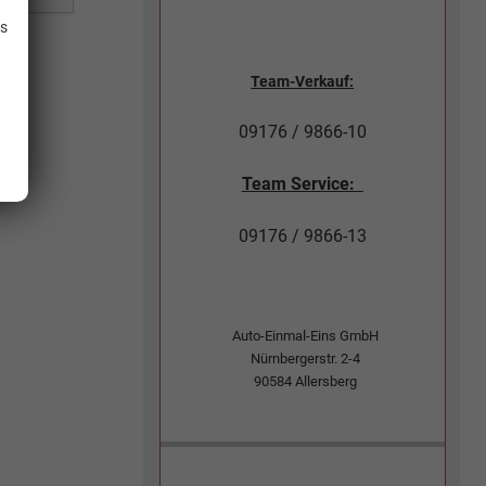
is
Team-Verkauf:
09176 / 9866-10
Team Service:
09176 / 9866-13
Auto-Einmal-Eins GmbH
Nürnbergerstr. 2-4
90584
Allersberg