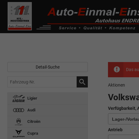
------------ Host Name : selector1._domainkey Points to address or valu
de0k._domainkey.autoeinmaleins.onmicrosoft.com
Detail-Suche
Das au
Fahrzeug-
Aktionen
Nr.
Volksw
Ligier
Verfügbarkeit, 
Audi
Citroën
Antrieb
Cupra