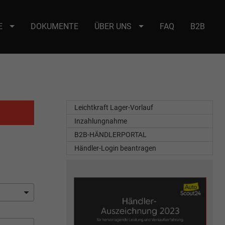
E
DOKUMENTE
ÜBER UNS
FAQ
B2B
e : selector2._domainkey Points to address or value: selector2-aee-
Leichtkraft Lager-Vorlauf
Inzahlungnahme
B2B-HÄNDLERPORTAL
Händler-Login beantragen