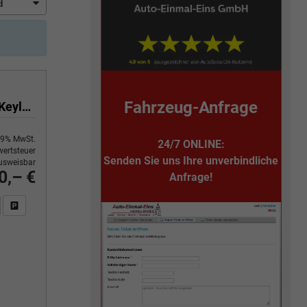
Fahrzeug-Anfrage
Limited 3.0 V6 TDI 4Motion Automatik-Anhängerkupplung-Navi-Keyless-ACC-Sitzheizung-Lenkradheizung-el.Heckklappe-18''Alu-Sofort
9% MwSt.
24/7 ONLINE:
ertsteuer
Senden Sie uns Ihre unverbindliche
usweisbar
0,– €
Anfrage!
n Sie an
DF-Fahrzeugexposé drucken
Fahrzeug drucken, parken oder vergleichen