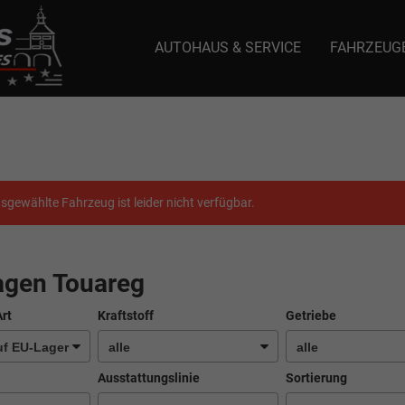
AUTOHAUS & SERVICE
FAHRZEUG
e: selector1-aee-de0k._domainkey.autoeinmaleins.onmicrosoft.com Host Nam
sgewählte Fahrzeug ist leider nicht verfügbar.
agen Touareg
Art
Kraftstoff
Getriebe
Ausstattungslinie
Sortierung