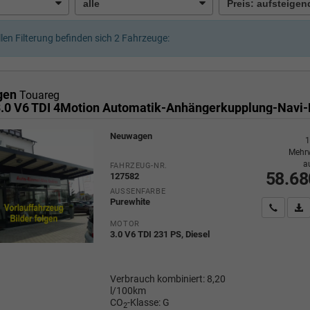
llen Filterung befinden sich
2
Fahrzeuge:
gen
Touareg
Neuwagen
1
Mehrw
a
FAHRZEUG-NR.
58.68
127582
AUSSENFARBE
Purewhite
Wir rufe
P
MOTOR
3.0 V6 TDI 231 PS, Diesel
Verbrauch kombiniert:
8,20
l/100km
CO
-Klasse:
G
2