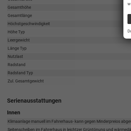
w
Gesamthöhe
Gesamtlänge
Höchstgeschwindigkeit
D
Höhe Typ
Leergewicht
Länge Typ
Nutzlast
Radstand
Radstand Typ
Zul. Gesamtgewicht
Serienausstattungen
Innen
Klimaanlage manuell im Fahrerhaus- kann gegen Minderpreios abgew
Seitenscheiben im Fahrerhaus in leichtzer Grüntönung und wärm