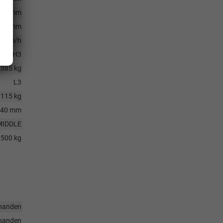
590 mm
986 mm
5 km/h
H3
2385 kg
L3
1115 kg
640 mm
MIDDLE
3500 kg
handen
handen