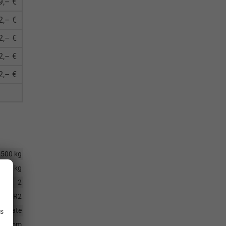
9,– €
2,– €
2,– €
2,– €
2,– €
3500 kg
750 kg
2
.
H6/3R2
Monate
is
040 mm