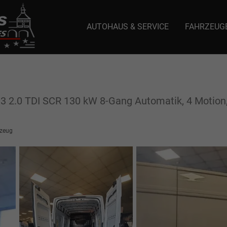
AUTOHAUS & SERVICE
FAHRZEUG
e: selector1-aee-de0k._domainkey.autoeinmaleins.onmicrosoft.com Host Nam
 2.0 TDI SCR 130 kW 8-Gang Automatik, 4 Motion, 
zeug