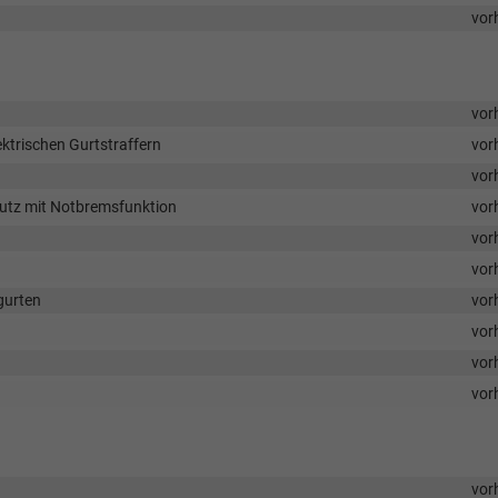
vor
vor
ktrischen Gurtstraffern
vor
vor
utz mit Notbremsfunktion
vor
vor
vor
gurten
vor
vor
vor
vor
vor