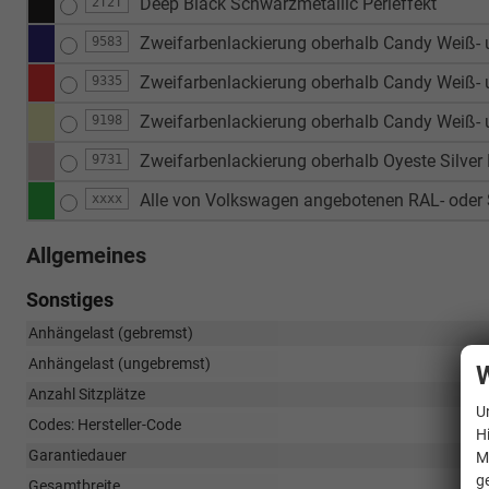
Deep Black Schwarzmetallic Perleffekt
2T2T
Zweifarbenlackierung oberhalb Candy Weiß- 
9583
Zweifarbenlackierung oberhalb Candy Weiß- u
9335
Zweifarbenlackierung oberhalb Candy Weiß- 
9198
Zweifarbenlackierung oberhalb Oyeste Silver 
9731
Alle von Volkswagen angebotenen RAL- oder S
xxxx
Allgemeines
Sonstiges
Anhängelast (gebremst)
Anhängelast (ungebremst)
W
Anzahl Sitzplätze
U
Codes: Hersteller-Code
H
Garantiedauer
M
g
Gesamtbreite