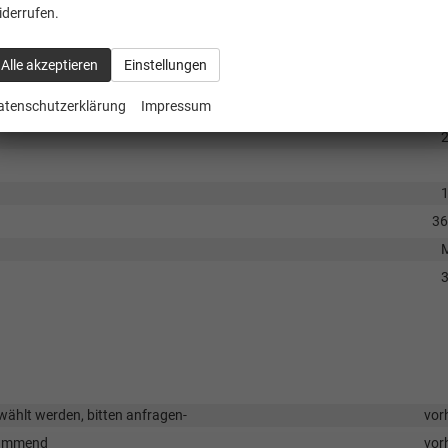
iderrufen.
2
5
Alle akzeptieren
Einstellungen
16
atenschutzerklärung
Impressum
3
ählt werden, bitten anfragen-
vor
edämmend
vor