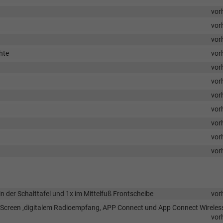
vor
vor
vor
hte
vor
vor
vor
vor
vor
vor
vor
vor
 der Schalttafel und 1x im Mittelfuß Frontscheibe
vor
 Screen ,digitalem Radioempfang, APP Connect und App Connect Wireless
vor