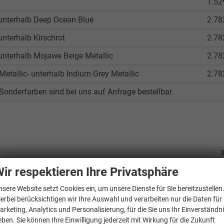
1.52
unterhalb Deep Ocean Blue
2.78
nterhalb Kirschrot
2.78
unterhalb Mojawe Beige Metallic
2.78
Metallic- unterhalb Indium Grey Metallic
2.78
onderfarben sind bei uns auf Anfrage bestellbar
ir respektieren Ihre Privatsphäre
nsere Website setzt Cookies ein, um unsere Dienste für Sie bereitzustellen
SYB B8Z/K
ierbei berücksichtigen wir Ihre Auswahl und verarbeiten nur die Daten für
60 
arketing, Analytics und Personalisierung, für die Sie uns Ihr Einverständn
eben. Sie können Ihre Einwilligung jederzeit mit Wirkung für die Zukunft
2