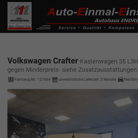
------------ Host Name : selector1._domainkey Points to address or valu
de0k._domainkey.autoeinmaleins.onmicrosoft.com
Volkswagen Crafter
Kastenwagen 35 L3H3
gegen Minderpreis- siehe Zusatzausstattungen
Fahrzeug-Nr.:
121664
unverbindliche Lieferzeit:
3 Monate
Neufahr