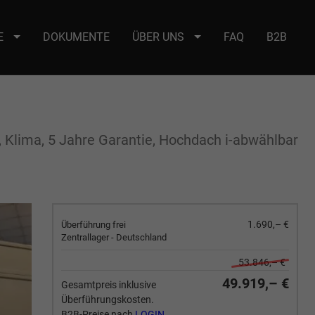
E
DOKUMENTE
ÜBER UNS
FAQ
B2B
e : selector2._domainkey Points to address or value: selector2-aee-
Klima, 5 Jahre Garantie, Hochdach i-abwählbar
1.690,– €
Überführung frei
Zentrallager - Deutschland
53.846,– €
49.919,– €
Gesamtpreis inklusive
Überführungskosten.
B2B-Preise nach
LOGIN