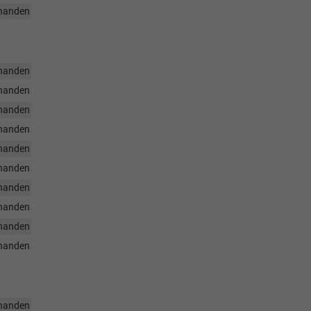
handen
handen
handen
handen
handen
handen
handen
handen
handen
handen
handen
handen