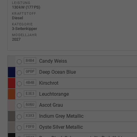
LEISTUNG
130 kW (177 PS)
KRAFTSTOFF
Diesel
KATEGORIE
3-Seitenkipper
MODELLJAHR
2027
Candy Weiss
B4B4
Deep Ocean Blue
0P0P
Kirschrot
4B4B
Leuchtorange
E3E3
Ascot Grau
6U6U
Indium Grey Metallic
X3X3
Oyste Silver Metallic
F0F0