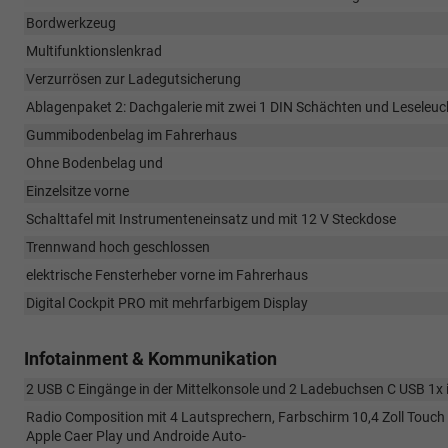
Bordwerkzeug
Multifunktionslenkrad
Verzurrösen zur Ladegutsicherung
Ablagenpaket 2: Dachgalerie mit zwei 1 DIN Schächten und Leseleuc
Gummibodenbelag im Fahrerhaus
Ohne Bodenbelag und
Einzelsitze vorne
Schalttafel mit Instrumenteneinsatz und mit 12 V Steckdose
Trennwand hoch geschlossen
elektrische Fensterheber vorne im Fahrerhaus
Digital Cockpit PRO mit mehrfarbigem Display
Infotainment & Kommunikation
2 USB C Eingänge in der Mittelkonsole und 2 Ladebuchsen C USB 1x in
Radio Composition mit 4 Lautsprechern, Farbschirm 10,4 Zoll Touch
Apple Caer Play und Androide Auto-