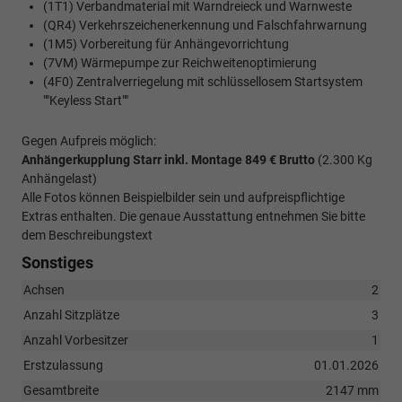
(1T1) Verbandmaterial mit Warndreieck und Warnweste
(QR4) Verkehrszeichenerkennung und Falschfahrwarnung
(1M5) Vorbereitung für Anhängevorrichtung
(7VM) Wärmepumpe zur Reichweitenoptimierung
(4F0) Zentralverriegelung mit schlüssellosem Startsystem
""Keyless Start""
Gegen Aufpreis möglich:
Anhängerkupplung Starr inkl. Montage 849 € Brutto
(2.300 Kg
Anhängelast)
Alle Fotos können Beispielbilder sein und aufpreispflichtige
Extras enthalten. Die genaue Ausstattung entnehmen Sie bitte
dem Beschreibungstext
Sonstiges
Achsen
2
Anzahl Sitzplätze
3
Anzahl Vorbesitzer
1
Erstzulassung
01.01.2026
Gesamtbreite
2147 mm