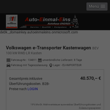
Menü
------------ Host Name : selector1._domainkey Points to address or value:
selector1-aee-de0k._domainkey.autoeinmaleins.onmicrosoft.com Host
Name : selector2._domainkey Points to address or value: selector2-aee-
de0k._domainkey.autoeinmaleins.onmicrosoft.com
Volkswagen e-Transporter Kastenwagen
BEV
100 kW RWD LR Kasten
Fahrzeug-Nr.:
134811
unverbindliche Lieferzeit:
8 Tage
Fahrzeug mit Tageszulassung
Lager - EU-IMPORTEUR
40.570,– €
Gesamtpreis inklusive
Überführungskosten. B2B-
Preise nach
LOGIN
19% MwSt. Mehrwertsteuer ausweisbar, Überführungskosten und
Zulassungspapieren