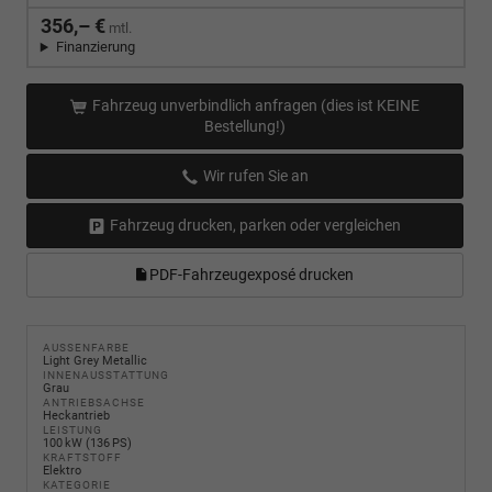
356,– €
mtl.
Finanzierung
Fahrzeug unverbindlich anfragen (dies ist KEINE
Bestellung!)
Wir rufen Sie an
Fahrzeug drucken, parken oder vergleichen
PDF-Fahrzeugexposé drucken
AUSSENFARBE
Light Grey Metallic
INNENAUSSTATTUNG
Grau
ANTRIEBSACHSE
Heckantrieb
LEISTUNG
100 kW (136 PS)
KRAFTSTOFF
Elektro
KATEGORIE