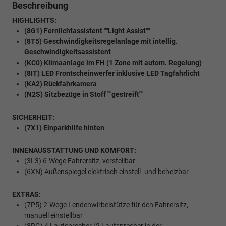
Beschreibung
HIGHLIGHTS:
(8G1) Fernlichtassistent ""Light Assist""
(8T5) Geschwindigkeitsregelanlage mit intellig.
Geschwindigkeitsassistent
(KC0) Klimaanlage im FH (1 Zone mit autom. Regelung)
(8IT) LED Frontscheinwerfer inklusive LED Tagfahrlicht
(KA2) Rückfahrkamera
(N2S) Sitzbezüge in Stoff ""gestreift""
SICHERHEIT:
(7X1) Einparkhilfe hinten
INNENAUSSTATTUNG UND KOMFORT:
(3L3) 6-Wege Fahrersitz, verstellbar
(6XN) Außenspiegel elektrisch einstell- und beheizbar
EXTRAS:
(7P5) 2-Wege Lendenwirbelstütze für den Fahrersitz,
manuell einstellbar