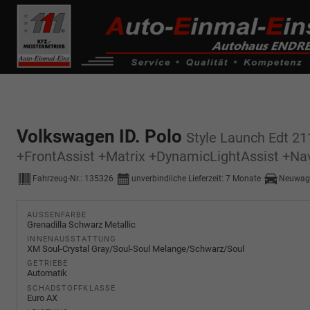
------------ Host Name : selector1._domainkey Points to address or valu
de0k._domainkey.autoeinmaleins.onmicrosoft.com
Volkswagen ID. Polo
Style Launch Edt 2
+FrontAssist +Matrix +DynamicLightAssist +Na
Fahrzeug-Nr.:
135326
unverbindliche Lieferzeit:
7 Monate
Neuwag
AUSSENFARBE
Grenadilla Schwarz Metallic
INNENAUSSTATTUNG
XM Soul-Crystal Gray/Soul-Soul Melange/Schwarz/Soul
GETRIEBE
Automatik
SCHADSTOFFKLASSE
Euro AX