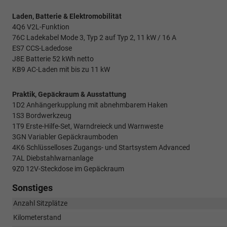
Laden, Batterie & Elektromobilität
4Q6 V2L-Funktion
76C Ladekabel Mode 3, Typ 2 auf Typ 2, 11 kW / 16 A
ES7 CCS-Ladedose
J8E Batterie 52 kWh netto
KB9 AC-Laden mit bis zu 11 kW
Praktik, Gepäckraum & Ausstattung
1D2 Anhängerkupplung mit abnehmbarem Haken
1S3 Bordwerkzeug
1T9 Erste-Hilfe-Set, Warndreieck und Warnweste
3GN Variabler Gepäckraumboden
4K6 Schlüsselloses Zugangs- und Startsystem Advanced
7AL Diebstahlwarnanlage
9Z0 12V-Steckdose im Gepäckraum
Sonstiges
Anzahl Sitzplätze
Kilometerstand