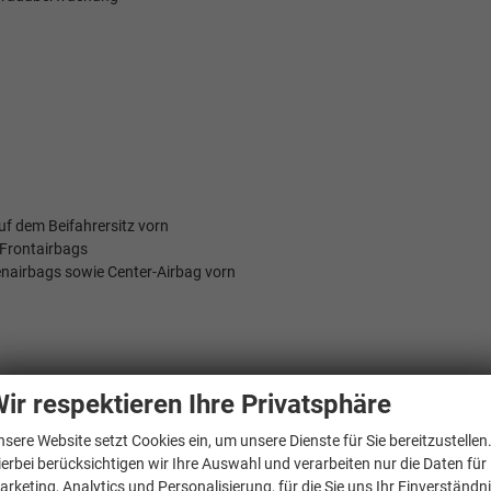
uf dem Beifahrersitz vorn
-Frontairbags
enairbags sowie Center-Airbag vorn
ir respektieren Ihre Privatsphäre
nsere Website setzt Cookies ein, um unsere Dienste für Sie bereitzustellen
ierbei berücksichtigen wir Ihre Auswahl und verarbeiten nur die Daten für
arketing, Analytics und Personalisierung, für die Sie uns Ihr Einverständn