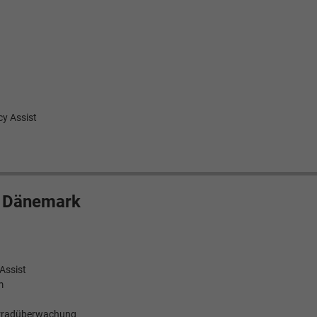
cy Assist
n Dänemark
 Assist
m
ahrradüberwachung