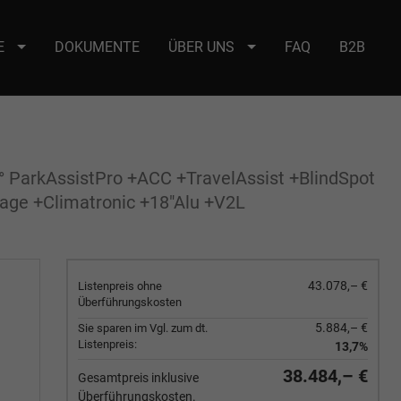
E
DOKUMENTE
ÜBER UNS
FAQ
B2B
e : selector2._domainkey Points to address or value: selector2-aee-
ParkAssistPro +ACC +TravelAssist +BlindSpot
age +Climatronic +18"Alu +V2L
43.078,– €
Listenpreis ohne
Überführungskosten
5.884,– €
Sie sparen im Vgl. zum dt.
Listenpreis:
13,7%
38.484,– €
Gesamtpreis inklusive
Überführungskosten.