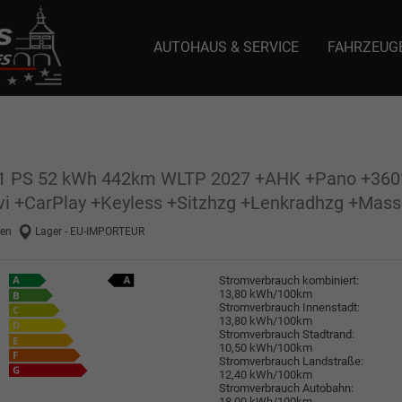
AUTOHAUS & SERVICE
FAHRZEUG
e: selector1-aee-de0k._domainkey.autoeinmaleins.onmicrosoft.com Host Nam
11 PS 52 kWh 442km WLTP 2027 +AHK +Pano +360° 
vi +CarPlay +Keyless +Sitzhzg +Lenkradhzg +Mass
en
Lager - EU-IMPORTEUR
Stromverbrauch kombiniert:
13,80 kWh/100km
Stromverbrauch Innenstadt:
13,80 kWh/100km
Stromverbrauch Stadtrand:
10,50 kWh/100km
Stromverbrauch Landstraße:
12,40 kWh/100km
Stromverbrauch Autobahn:
18,00 kWh/100km