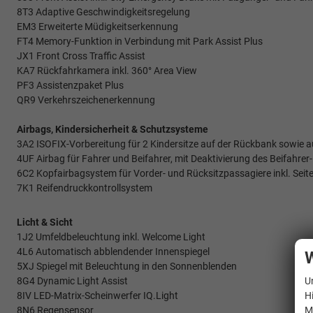
8T3 Adaptive Geschwindigkeitsregelung
EM3 Erweiterte Müdigkeitserkennung
FT4 Memory-Funktion in Verbindung mit Park Assist Plus
JX1 Front Cross Traffic Assist
KA7 Rückfahrkamera inkl. 360° Area View
PF3 Assistenzpaket Plus
QR9 Verkehrszeichenerkennung
Airbags, Kindersicherheit & Schutzsysteme
3A2 ISOFIX-Vorbereitung für 2 Kindersitze auf der Rückbank sowie a
4UF Airbag für Fahrer und Beifahrer, mit Deaktivierung des Beifahrer
6C2 Kopfairbagsystem für Vorder- und Rücksitzpassagiere inkl. Seit
7K1 Reifendruckkontrollsystem
Licht & Sicht
1J2 Umfeldbeleuchtung inkl. Welcome Light
4L6 Automatisch abblendender Innenspiegel
W
5XJ Spiegel mit Beleuchtung in den Sonnenblenden
8G4 Dynamic Light Assist
U
8IV LED-Matrix-Scheinwerfer IQ.Light
H
8N6 Regensensor
M