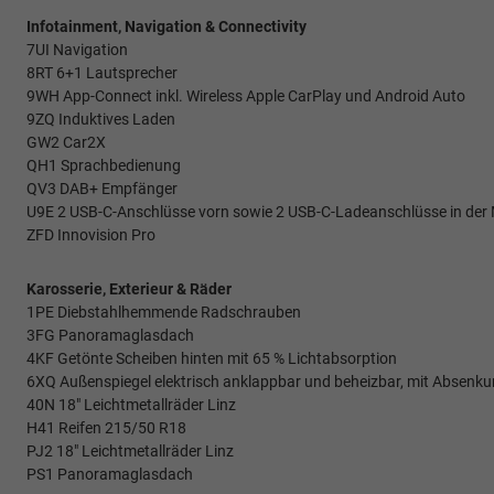
Infotainment, Navigation & Connectivity
7UI Navigation
8RT 6+1 Lautsprecher
9WH App-Connect inkl. Wireless Apple CarPlay und Android Auto
9ZQ Induktives Laden
GW2 Car2X
QH1 Sprachbedienung
QV3 DAB+ Empfänger
U9E 2 USB-C-Anschlüsse vorn sowie 2 USB-C-Ladeanschlüsse in der Mi
ZFD Innovision Pro
Karosserie, Exterieur & Räder
1PE Diebstahlhemmende Radschrauben
3FG Panoramaglasdach
4KF Getönte Scheiben hinten mit 65 % Lichtabsorption
6XQ Außenspiegel elektrisch anklappbar und beheizbar, mit Absenku
40N 18" Leichtmetallräder Linz
H41 Reifen 215/50 R18
PJ2 18" Leichtmetallräder Linz
PS1 Panoramaglasdach