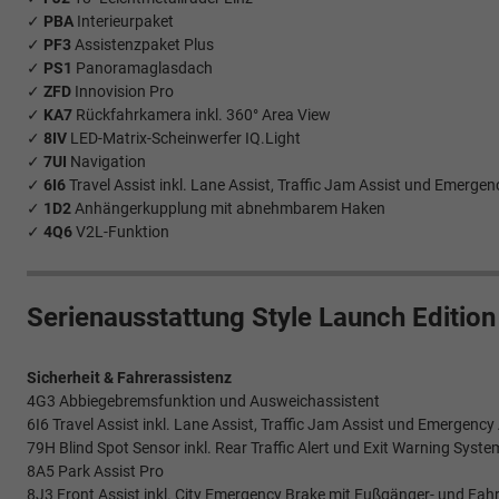
✓
PBA
Interieurpaket
✓
PF3
Assistenzpaket Plus
✓
PS1
Panoramaglasdach
✓
ZFD
Innovision Pro
✓
KA7
Rückfahrkamera inkl. 360° Area View
✓
8IV
LED-Matrix-Scheinwerfer IQ.Light
✓
7UI
Navigation
✓
6I6
Travel Assist inkl. Lane Assist, Traffic Jam Assist und Emergen
✓
1D2
Anhängerkupplung mit abnehmbarem Haken
✓
4Q6
V2L-Funktion
Serienausstattung Style Launch Editio
Sicherheit & Fahrerassistenz
4G3 Abbiegebremsfunktion und Ausweichassistent
6I6 Travel Assist inkl. Lane Assist, Traffic Jam Assist und Emergency
79H Blind Spot Sensor inkl. Rear Traffic Alert und Exit Warning Syste
8A5 Park Assist Pro
8J3 Front Assist inkl. City Emergency Brake mit Fußgänger- und F