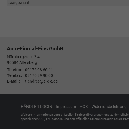
Leergewicht
Auto-Einmal-Eins GmbH
Nürnbergerstr. 2-4
90584
Allersberg
Telefon:
09176 98 66-11
Telefax:
09176 99 90 00
E-Mail:
t.endres@a-e-e.de
HÄNDLER-LOGIN
Impressum
AGB
Widerrufsbelehrung
Weitere Informationen zum offiziellen Kraftstoffverbrauch und zu den offizi
spezifischen CO
-Emissionen und den offiziellen Stromverbrauch neuer PKW
2