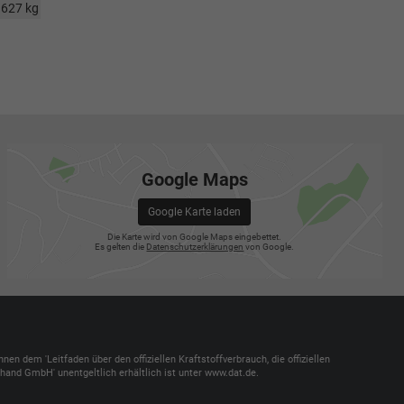
1627 kg
Google Maps
Google Karte laden
Die Karte wird von Google Maps eingebettet.
Es gelten die
Datenschutzerklärungen
von Google.
dem 'Leitfaden über den offiziellen Kraftstoffverbrauch, die offiziellen
and GmbH' unentgeltlich erhältlich ist unter www.dat.de.