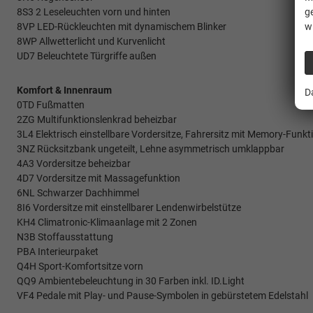
8S3 2 Leseleuchten vorn und hinten
g
8VP LED-Rückleuchten mit dynamischem Blinker
w
8WP Allwetterlicht und Kurvenlicht
UD7 Beleuchtete Türgriffe außen
Komfort & Innenraum
D
0TD Fußmatten
2ZG Multifunktionslenkrad beheizbar
3L4 Elektrisch einstellbare Vordersitze, Fahrersitz mit Memory-Funkt
3NZ Rücksitzbank ungeteilt, Lehne asymmetrisch umklappbar
4A3 Vordersitze beheizbar
4D7 Vordersitze mit Massagefunktion
6NL Schwarzer Dachhimmel
8I6 Vordersitze mit einstellbarer Lendenwirbelstütze
KH4 Climatronic-Klimaanlage mit 2 Zonen
N3B Stoffausstattung
PBA Interieurpaket
Q4H Sport-Komfortsitze vorn
QQ9 Ambientebeleuchtung in 30 Farben inkl. ID.Light
VF4 Pedale mit Play- und Pause-Symbolen in gebürstetem Edelstahl