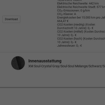
Elektrische Reichweite:
442 km
Elektrische Reichweite Stadt:
577 k
CO
-Emissionen:
0 g/km
2
CO
-Klasse:
A
2
Energiekosten bei 15.000 km pro Jah
Download
664,47 €
CO2 Kosten (niedrig)
(Kosten
:
0,- €
Durchschnitt 10 Jahre)
CO2 Kosten (mittel)
(Kosten Durchsc
:
0,- €
10 Jahre)
CO2 Kosten (hoch)
(Kosten Durchsch
:
0,- €
10 Jahre)
Jahressteuer:
0,- €
Innenausstattung
Innenausstattung
XM Soul-Crystal Gray/Soul-Soul Melange/Schwarz/S