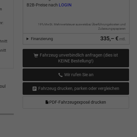
B2B-Preise nach
LOGIN
m
r:
19% MwSt. Mehrwertsteuer ausweisbar, Überführungskosten und
Zulassungspapieren
335,– €
Finanzierung
mtl.
hnitt
nitt
Fahrzeug unverbindlich anfragen (dies ist
KEINE Bestellung!)
Wir rufen Sie an
oul
Fahrzeug drucken, parken oder vergleichen
PDF-Fahrzeugexposé drucken