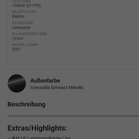
LEISTUNG
155 kW (211 PS)
KRAFTSTOFF
Elektro
KATEGORIE
Limousine
KILOMETERSTAND
15 km
MODELLJAHR
2027
Außenfarbe
Grenadilla Schwarz Metallic
Beschreibung
Extras/Highlights:
✓
PJ2
18" Leichtmetallräder Linz