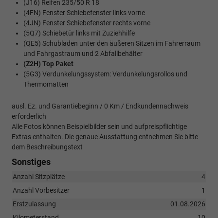
(J16) Reifen 235/50 R 18
(4FN) Fenster Schiebefenster links vorne
(4JN) Fenster Schiebefenster rechts vorne
(5Q7) Schiebetür links mit Zuziehhilfe
(QE5) Schubladen unter den äußeren Sitzen im Fahrerraum
und Fahrgastraum und 2 Abfallbehälter
(Z2H) Top Paket
(5G3) Verdunkelungssystem: Verdunkelungsrollos und
Thermomatten
ausl. Ez. und Garantiebeginn / 0 Km / Endkundennachweis
erforderlich
Alle Fotos können Beispielbilder sein und aufpreispflichtige
Extras enthalten. Die genaue Ausstattung entnehmen Sie bitte
dem Beschreibungstext
Sonstiges
Anzahl Sitzplätze
4
Anzahl Vorbesitzer
1
Erstzulassung
01.08.2026
Kilometerstand
10