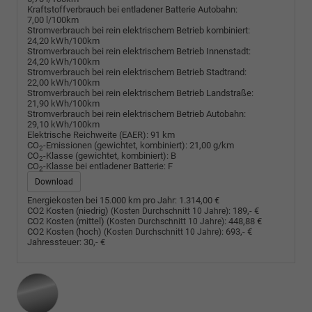
Kraftstoffverbrauch bei entladener Batterie Autobahn:
7,00 l/100km
Stromverbrauch bei rein elektrischem Betrieb kombiniert:
24,20 kWh/100km
Stromverbrauch bei rein elektrischem Betrieb Innenstadt:
24,20 kWh/100km
Stromverbrauch bei rein elektrischem Betrieb Stadtrand:
22,00 kWh/100km
Stromverbrauch bei rein elektrischem Betrieb Landstraße:
21,90 kWh/100km
Stromverbrauch bei rein elektrischem Betrieb Autobahn:
29,10 kWh/100km
Elektrische Reichweite (EAER):
91 km
CO
-Emissionen (gewichtet, kombiniert):
21,00 g/km
2
CO
-Klasse (gewichtet, kombiniert):
B
2
CO
-Klasse bei entladener Batterie:
F
2
Download
Energiekosten bei 15.000 km pro Jahr:
1.314,00 €
CO2 Kosten (niedrig)
:
189,- €
(Kosten Durchschnitt 10 Jahre)
CO2 Kosten (mittel)
:
448,88 €
(Kosten Durchschnitt 10 Jahre)
CO2 Kosten (hoch)
:
693,- €
(Kosten Durchschnitt 10 Jahre)
Jahressteuer:
30,- €