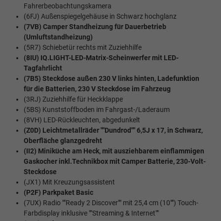
Fahrerbeobachtungskamera
(6FJ) Außenspiegelgehäuse in Schwarz hochglanz
(7VB) Camper Standheizung für Dauerbetrieb
(Umluftstandheizung)
(5R7) Schiebetür rechts mit Zuziehhilfe
(8IU) IQ.LIGHT-LED-Matrix-Scheinwerfer mit LED-
Tagfahrlicht
(7B5) Steckdose außen 230 V links hinten, Ladefunktion
für die Batterien, 230 V Steckdose im Fahrzeug
(3RJ) Zuziehhilfe für Heckklappe
(5BS) Kunststoffboden im Fahrgast-/Laderaum
(8VH) LED-Rückleuchten, abgedunkelt
(Z0D) Leichtmetallräder ""Dundrod"" 6,5J x 17, in Schwarz,
Oberfläche glanzgedreht
(II2) Miniküche am Heck, mit ausziehbarem einflammigen
Gaskocher inkl.Technikbox mit Camper Batterie, 230-Volt-
Steckdose
(JX1) Mit Kreuzungsassistent
(P2F) Parkpaket Basic
(7UX) Radio ""Ready 2 Discover"" mit 25,4 cm (10"") Touch-
Farbdisplay inklusive ""Streaming & Internet""