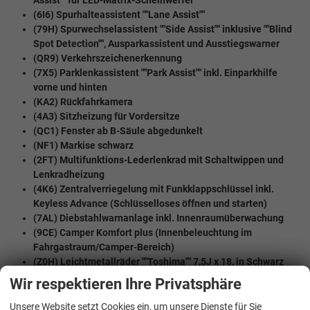
Assist"" für LED-Matrix-Scheinwerfer
(6I6) Spurhalteassistent ""Lane Assist""
(79H) Spurwechselassistent ""Side Assist"" inklusive ""Blind
Spot Detection"", Ausparkassistent und Ausstiegswarner
(QR9) Verkehrszeichenerkennung
(7X5) Parklenkassistent ""Park Assist"" inkl. Einparkhilfe
vorne und hinten
(KA2) Rückfahrkamera
(4A3) Sitzheizung für Vordersitze
(QC1) Fenster ab B-Säule abgedunkelt
(NF1) Markise schwarz
(2FT) Multifunktions-Lederlenkrad mit Schaltwippen und
Lenkradheizung
(4K6) Zentralverriegelung mit Funkklappschlüssel inkl.
Keyless Advance (Schlüsselloses öffnen und starten)
(7AL) Diebstahlwarnanlage inkl. Innenraumüberwachung
(9CE) Camper Komfort plus
(Innenbeleuchtung im
Fahrgastraum/Camper-Bereich)
(Z0H) Leichtmetallräder ""Toshima"" 7,5J x 18, in Schwarz
(N2S) Sitzbezug in Alcanara / ArtVerlour
Wir respektieren Ihre Privatsphäre
Werksanschlussgarantie auf 5 Jahre / max. 100.000 Km
Unsere Website setzt Cookies ein, um unsere Dienste für Sie