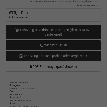
19% MwSt. Mehrwertsteuer ausweisbar, Überführungskosten und
Zulassungspapieren
670,– €
mtl.
Finanzierung
Fahrzeug unverbindlich anfragen (dies ist KEINE
Bestellung!)
Wir rufen Sie an
Fahrzeug drucken, parken oder vergleichen
PDF-Fahrzeugexposé drucken
AUSSENFARBE
Puregrey
INNENAUSSTATTUNG
Grau
GETRIEBE
Automatik
ANTRIEBSACHSE
Allrad
SCHADSTOFFKLASSE