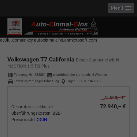
Menü
------------ Host Name : selector1._domainkey Points to address or value:
selector1-aee-de0k._domainkey.autoeinmaleins.onmicrosoft.com Host
Name : selector2._domainkey Points to address or value: selector2-aee-
de0k._domainkey.autoeinmaleins.onmicrosoft.com
Volkswagen T7 California
Beach Camper eHybrid
4MOTION 1.5 TSI Plus
Fahrzeug-Nr.:
133881
unverbindliche Lieferzeit:
4 Wochen
Fahrzeug mit Tageszulassung
Lager - EU-IMPORTEUR
75.590,– €
72.940,– €
Gesamtpreis inklusive
Überführungskosten. B2B-
Preise nach
LOGIN