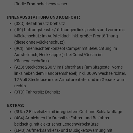
für die Frontscheibenwischer
INNENAUSSTATTUNG UND KOMFORT:
(3SD) Beifahrersitz Drehsitz
(JI0) Lüftungsfenster/-öffnungen links, rechts und vorne mit
Mückenschutz im Aufstelldach inkl. großer Frontöffnung
(diese ohne Mückenschutz),
(9CI) Innenleuchtenkonzept Camper mit Beleuchtung im
Aufstelldach, Heckklappe (+ bei Coast/Ocean im
Küchengeschränk)
(9Z3) Steckdose 230 V im Fahrerhaus (am Sitzgestell vorne
links neben dem Handbremshebel) inkl. 300W Wechselrichter,
12 Volt Steckdose in der Armaturentafel und im Gepäckraum
rechts
(3TD) Fahrersitz Drehsitz
EXTRAS:
(3UU) 2 Einzelsitze mit integriertem Gurt und Schlafauflage
(4S4) Armlehnen für Drehsitze Fahrer- und Beifahrer
beidseitig, mit elektrischer Lendenwirbelstütze
(EM3) Aufmerksamkeits- und Müdigkeitswarnung mit