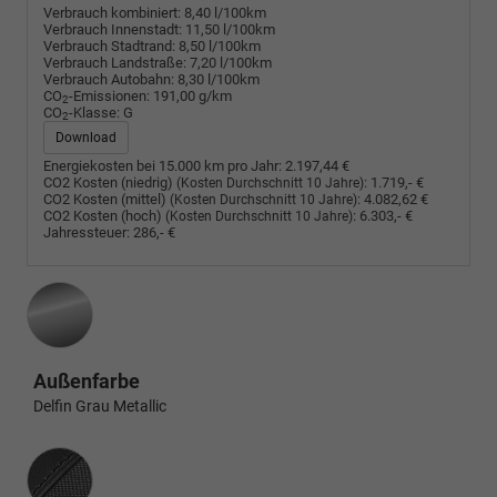
Verbrauch kombiniert:
8,40 l/100km
Verbrauch Innenstadt:
11,50 l/100km
Verbrauch Stadtrand:
8,50 l/100km
Verbrauch Landstraße:
7,20 l/100km
Verbrauch Autobahn:
8,30 l/100km
CO
-Emissionen:
191,00 g/km
2
CO
-Klasse:
G
2
Download
Energiekosten bei 15.000 km pro Jahr:
2.197,44 €
CO2 Kosten (niedrig)
:
1.719,- €
(Kosten Durchschnitt 10 Jahre)
CO2 Kosten (mittel)
:
4.082,62 €
(Kosten Durchschnitt 10 Jahre)
CO2 Kosten (hoch)
:
6.303,- €
(Kosten Durchschnitt 10 Jahre)
Jahressteuer:
286,- €
Außenfarbe
Delfin Grau Metallic
Innenausstattung