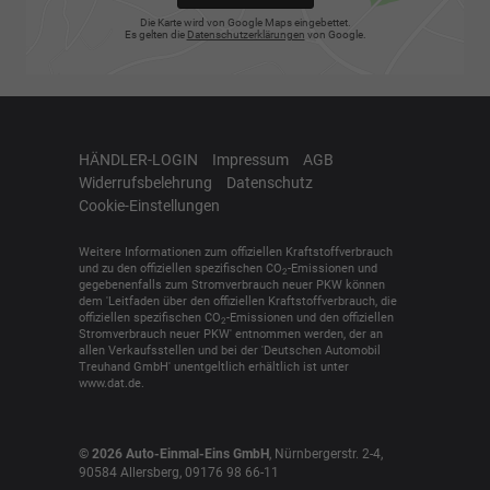
Die Karte wird von Google Maps eingebettet.
Es gelten die
Datenschutzerklärungen
von Google.
HÄNDLER-LOGIN
Impressum
AGB
Widerrufsbelehrung
Datenschutz
Cookie-Einstellungen
Weitere Informationen zum offiziellen Kraftstoffverbrauch
und zu den offiziellen spezifischen CO
-Emissionen und
2
gegebenenfalls zum Stromverbrauch neuer PKW können
dem 'Leitfaden über den offiziellen Kraftstoffverbrauch, die
offiziellen spezifischen CO
-Emissionen und den offiziellen
2
Stromverbrauch neuer PKW' entnommen werden, der an
allen Verkaufsstellen und bei der 'Deutschen Automobil
Treuhand GmbH' unentgeltlich erhältlich ist unter
www.dat.de.
© 2026
Auto-Einmal-Eins GmbH
,
Nürnbergerstr. 2-4
,
90584
Allersberg,
09176 98 66-11