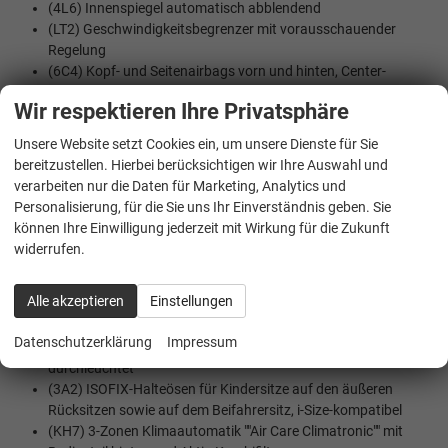
(4L6) Innenspiegel automatisch abblendend
(LT2) Geschwindigkeitsbegrenzer mit vorausschauender
Regelung
(6C4) Kopf- und Seitenairbags vorn und hinten, Center-
Airbag
Wir respektieren Ihre Privatsphäre
(8J5) Notbremsassistent ""Front Assist"" mit Fußgänger- und
Radfahrererkennung
Unsere Website setzt Cookies ein, um unsere Dienste für Sie
(NZ4) Notruf Service
bereitzustellen. Hierbei berücksichtigen wir Ihre Auswahl und
(8A5) Parkassistent ""Park Assist Pro"", inkl. Einparkhilfe
verarbeiten nur die Daten für Marketing, Analytics und
(7L6) Start-Stopp Automatik
Personalisierung, für die Sie uns Ihr Einverständnis geben. Sie
(8N6) Regensensor
können Ihre Einwilligung jederzeit mit Wirkung für die Zukunft
widerrufen.
INNENAUSSTATTUNG UND KOMFORT:
(6XT) Außenspiegel elektrisch einstell-, anklapp- und
Alle akzeptieren
Einstellungen
beheizbar, auf Fahrerseite abblendend, Memory-Funktion
(QQ9) Ambientebeleuchtung 30-farbig, in der
Datenschutzerklärung
Impressum
Instrumententafel sowie in den Türen, Dekoreinlagen vorn
durchleuchtet
(3A2) ISOFIX-Halteösen für Kindersitze auf den äußeren
Rücksitzen sowie auf dem Beifahrersitz, i-Size-kompatibel
(KH7) 3-Zonen Klimaautomatik ""Air Care Climatronic"" mit