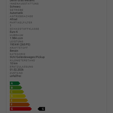
Delfin Grau Metallic
INNENAUSSTATTUNG
Schwarz
GETRIEBE
Automatik
ANTRIEBSACHSE
Allrad
PARTIKELFILTER
1
SCHADSTOFFKLASSE
Euro 6
HUBRAUM
1.984 ccm
LEISTUNG
195 kW (265 PS)
KRAFTSTOFF
Benzin
KATEGORIE
SUV/Geländewagen/Pickup
KILOMETERSTAND
10 km
ERSTZULASSUNG
01.02.2026
ZUSTAND
unfallfrei