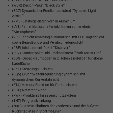
(5TT) Dekor-Set ""R-Line"", durchleuchtet
(WBR) Design-Paket ""Black Style""
(8G7) Dynamischer Fernlichtassistent ""Dynamic Light
Assist""
(7M3) Einstiegsleisten vorn in Aluminium
(LV1) Fahrerlebnisschalter inkl. Innenraumerlebnis
""Atmospheres""
(9I5) Fahrlichtschaltung automatisch, mit LED-Tagfahrlicht
sowie Begrüßungs- und Verabschiedungslicht
(RBF) Infotainment-Paket ""Discover""
(PE7) Komfortpaket inkl. Parkassistent ""Park Assist Pro""
(3GG) Gepäckraumboden in 2 Höhen einstellbar, für ebene
Ladefläche
(JX1) Kreuzungsassistent
(8Q5) Leuchtweitenregulierung dynamisch, mit
dynamischem Kurvenfahrlicht
(FT4) Memory-Funktion für Parkassistent
(3CX) Netztrennwand
(7W7) Proaktives Insassenschutzsystem
(1N7) Progressivlenkung
(N0H) Sitzmittelbahnen der Vordersitze und der äußeren
Rücksitzplätze in Stoff ""R-Line""