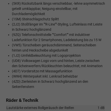
(5KR) Rücksitzbank längs verschiebbar, -lehne asymmetrisch
geteilt umklappbar, Neigung einstellbar, mit
Durchlademöglichkeit
(1SM) Steinschlagschutz Splitt
(2J2) Stoßfänger im ""R-Line""-Styling, Lufteinlass mit Leiste
in Schwarz hochglänzend
(9ZQ) Telefonschnittstelle ""Comfort"" mit induktiver
Ladefunktion für 2 Smartphones, Ladeleistung bis zu 15 W
(VW5) Türscheiben geräuschdämmend, Seitenscheiben
hinten und Heckscheibe abgedunkelt
(1J2) Umfeldbeleuchtung mit Logoprojektion
(UD8) Volkswagen Logo vorn und hinten, Leiste zwischen
den Scheinwerfern/Rückleuchten beleuchtet, mit Animation
(4D7) Vordersitze mit Massagefunktion
(WW4) Winterpaket inkl. Lenkrad beheizbar
(4ZD) Zierleisten in Schwarz hochglänzend an den
Seitenfenstern
Räder & Technik
Lautstärke externes Rollgeräusch der Reifen
1 dB