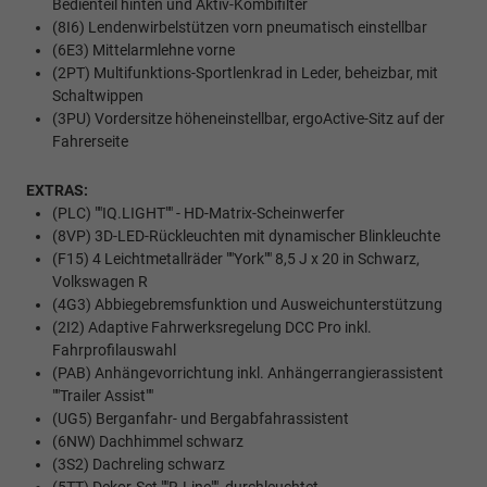
Bedienteil hinten und Aktiv-Kombifilter
(8I6) Lendenwirbelstützen vorn pneumatisch einstellbar
(6E3) Mittelarmlehne vorne
(2PT) Multifunktions-Sportlenkrad in Leder, beheizbar, mit
Schaltwippen
(3PU) Vordersitze höheneinstellbar, ergoActive-Sitz auf der
Fahrerseite
EXTRAS:
(PLC) ""IQ.LIGHT"" - HD-Matrix-Scheinwerfer
(8VP) 3D-LED-Rückleuchten mit dynamischer Blinkleuchte
(F15) 4 Leichtmetallräder ""York"" 8,5 J x 20 in Schwarz,
Volkswagen R
(4G3) Abbiegebremsfunktion und Ausweichunterstützung
(2I2) Adaptive Fahrwerksregelung DCC Pro inkl.
Fahrprofilauswahl
(PAB) Anhängevorrichtung inkl. Anhängerrangierassistent
""Trailer Assist""
(UG5) Berganfahr- und Bergabfahrassistent
(6NW) Dachhimmel schwarz
(3S2) Dachreling schwarz