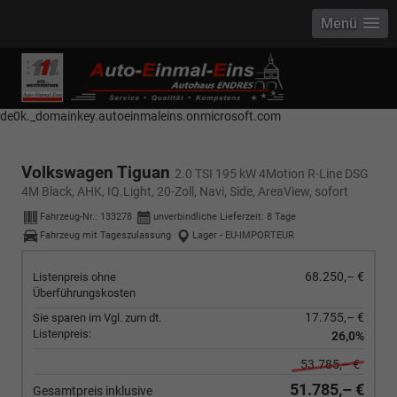
Menü
------------ Host Name : selector1._domainkey Points to address or value:
selector1-aee-de0k._domainkey.autoeinmaleins.onmicrosoft.com Host
Name : selector2._domainkey Points to address or value: selector2-aee-
de0k._domainkey.autoeinmaleins.onmicrosoft.com
Volkswagen Tiguan
2.0 TSI 195 kW 4Motion R-Line DSG
4M Black, AHK, IQ.Light, 20-Zoll, Navi, Side, AreaView, sofort
Fahrzeug-Nr.:
133278
unverbindliche Lieferzeit:
8 Tage
Fahrzeug mit Tageszulassung
Lager - EU-IMPORTEUR
68.250,– €
Listenpreis ohne
Überführungskosten
17.755,– €
Sie sparen im Vgl. zum dt.
Listenpreis:
26,0%
53.785,– €
51.785,– €
Gesamtpreis inklusive