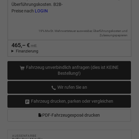
Überführungskosten. B2B-
Preise nach
LOGIN
19% MwSt. Mehrwertsteuer ausweisbar, Überführungskosten und
Zulassungspapieren
465,– €
mtl.
Finanzierung
Fahrzeug unverbindlich anfragen (dies ist KEINE
Bestellung!)
Wir rufen Sie an
Fahrzeug drucken, parken oder vergleichen
PDF-Fahrzeugexposé drucken
AUSSENFARBE