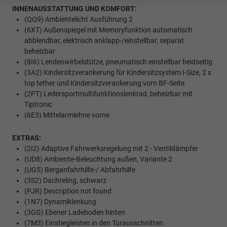
INNENAUSSTATTUNG UND KOMFORT:
(QQ9) Ambientelicht Ausführung 2
(6XT) Außenspiegel mit Memoryfunktion automatisch
abblendbar, elektrisch anklapp-/einstellbar, separat
beheizbar
(8I6) Lendenwirbelstütze, pneumatisch einstellbar beidseitig
(3A2) Kindersitzverankerung für Kindersitzsystem I-Size, 2 x
top tether und Kindersitzverankerung vorn BF-Seite
(2PT) Ledersportmultifunktionslenkrad, beheizbar mit
Tiptronic
(6E3) Mittelarmlehne vorne
EXTRAS:
(2I2) Adaptive Fahrwerksregelung mit 2 - Ventildämpfer
(UD8) Ambiente-Beleuchtung außen, Variante 2
(UG5) Berganfahrhilfe-/ Abfahrhilfe
(3S2) Dachreling, schwarz
(PJR) Description not found
(1N7) Dynamiklenkung
(3GG) Ebener Ladeboden hinten
(7M3) Einstiegleisten in den Türausschnitten