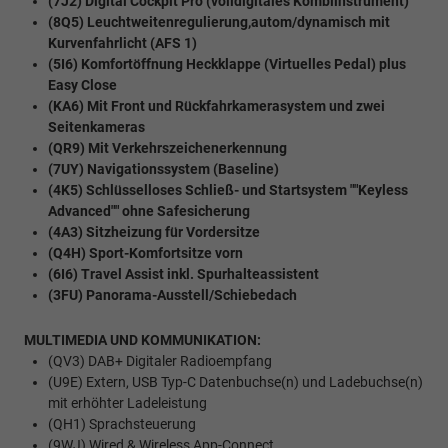
(7J2) Digital Cockpit Pro (volldigitales Kombiinstrument)
(8Q5) Leuchtweitenregulierung,autom/dynamisch mit
Kurvenfahrlicht (AFS 1)
(5I6) Komfortöffnung Heckklappe (Virtuelles Pedal) plus
Easy Close
(KA6) Mit Front und Rückfahrkamerasystem und zwei
Seitenkameras
(QR9) Mit Verkehrszeichenerkennung
(7UY) Navigationssystem (Baseline)
(4K5) Schlüsselloses Schließ- und Startsystem ""Keyless
Advanced"" ohne Safesicherung
(4A3) Sitzheizung für Vordersitze
(Q4H) Sport-Komfortsitze vorn
(6I6) Travel Assist inkl. Spurhalteassistent
(3FU) Panorama-Ausstell/Schiebedach
MULTIMEDIA UND KOMMUNIKATION:
(QV3) DAB+ Digitaler Radioempfang
(U9E) Extern, USB Typ-C Datenbuchse(n) und Ladebuchse(n)
mit erhöhter Ladeleistung
(QH1) Sprachsteuerung
(9WJ) Wired & Wireless App-Connect