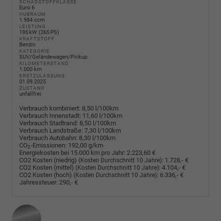
SCHADSTOFFKLASSE
Euro 6
HUBRAUM
1.984 ccm
LEISTUNG
195 kW (265 PS)
KRAFTSTOFF
Benzin
KATEGORIE
SUV/Geländewagen/Pickup
KILOMETERSTAND
1.000 km
ERSTZULASSUNG
01.09.2025
ZUSTAND
unfallfrei
Verbrauch kombiniert:
8,50 l/100km
Verbrauch Innenstadt:
11,60 l/100km
Verbrauch Stadtrand:
8,50 l/100km
Verbrauch Landstraße:
7,30 l/100km
Verbrauch Autobahn:
8,30 l/100km
CO
-Emissionen:
192,00 g/km
2
Energiekosten bei 15.000 km pro Jahr:
2.223,60 €
CO2 Kosten (niedrig)
:
1.728,- €
(Kosten Durchschnitt 10 Jahre)
CO2 Kosten (mittel)
:
4.104,- €
(Kosten Durchschnitt 10 Jahre)
CO2 Kosten (hoch)
:
6.336,- €
(Kosten Durchschnitt 10 Jahre)
Jahressteuer:
290,- €