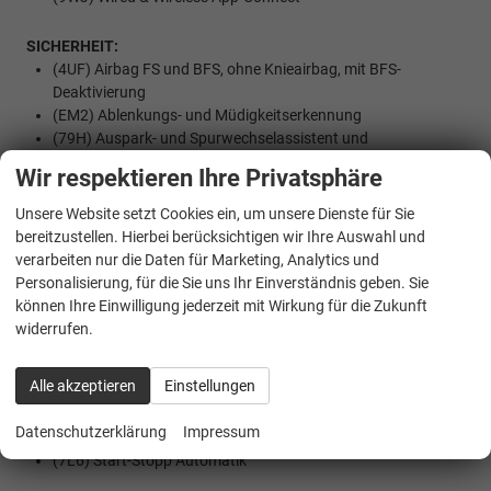
SICHERHEIT:
(4UF) Airbag FS und BFS, ohne Knieairbag, mit BFS-
Deaktivierung
(EM2) Ablenkungs- und Müdigkeitserkennung
(79H) Auspark- und Spurwechselassistent und
Ausstiegswarner
Wir respektieren Ihre Privatsphäre
(7AL) Diebstahlalarmanlage, Innenraumüber-
wachung,Back-up-Horn und Abschleppschutz
Unsere Website setzt Cookies ein, um unsere Dienste für Sie
(8J5) Front Assist mit Warnen und Bremsen auf Fahrzeuge,
bereitzustellen. Hierbei berücksichtigen wir Ihre Auswahl und
Fußgänger und Radfahrer mit AEB-PR
verarbeiten nur die Daten für Marketing, Analytics und
(UH2) Feststellbremse
Personalisierung, für die Sie uns Ihr Einverständnis geben. Sie
(4G3) Mit Ausweichunterstützung mit Abbiegeassistent
können Ihre Einwilligung jederzeit mit Wirkung für die Zukunft
(4L6) Innenspiegel automatisch abblendend
widerrufen.
(NZ4) Notruf Service
(6C4) Seitenairbag vorn und hinten, mit Kopfairbag und
Alle akzeptieren
Einstellungen
Interaktionsairbag vorn
(8N6) Scheibenwischer-Intervallschaltung mit
Datenschutzerklärung
Impressum
Licht/Regensensor
(7L6) Start-Stopp Automatik