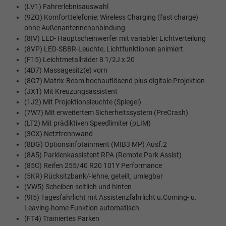
(LV1) Fahrerlebnisauswahl
(9ZQ) Komforttelefonie: Wireless Charging (fast charge)
ohne Außenantennenanbindung
(8IV) LED- Hauptscheinwerfer mit variabler Lichtverteilung
(8VP) LED-SBBR-Leuchte, Lichtfunktionen animiert
(F15) Leichtmetallräder 8 1/2J x 20
(4D7) Massagesitz(e) vorn
(8G7) Matrix-Beam hochauflösend plus digitale Projektion
(JX1) Mit Kreuzungsassistent
(1J2) Mit Projektionsleuchte (Spiegel)
(7W7) Mit erweitertem Sicherheitssystem (PreCrash)
(LT2) Mit prädiktiven Speedlimiter (pLIM)
(3CX) Netztrennwand
(8DG) Optionsinfotainment (MIB3 MP) Ausf.2
(8A5) Parklenkassistent RPA (Remote Park Assist)
(85C) Reifen 255/40 R20 101Y Performance
(5KR) Rücksitzbank/-lehne, geteilt, umlegbar
(VW5) Scheiben seitlich und hinten
(9I5) Tagesfahrlicht mit Assistenzfahrlicht u.Coming- u.
Leaving-home Funktion automatisch
(FT4) Trainiertes Parken