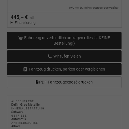
19% MwSt. Mehrwertsteuer ausweisbar
445,– €
mtl.
Finanzierung
Fahrzeug unverbindlich anfragen (dies ist KEINE
Bestellung!)
Wir rufen Sie an
Fahrzeug drucken, parken oder vergleichen
PDF-Fahrzeugexposé drucken
AUSSENFARBE
Delfin Grau Metallic
INNENAUSSTATTUNG
Schwarz
GETRIEBE
Automatik
ANTRIEBSACHSE
Allrad