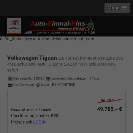
Menü
------------ Host Name : selector1._domainkey Points to address or value:
selector1-aee-de0k._domainkey.autoeinmaleins.onmicrosoft.com Host
Name : selector2._domainkey Points to address or value: selector2-aee-
de0k._domainkey.autoeinmaleins.onmicrosoft.com
Volkswagen Tiguan
2.0 TSI 195 kW 4Motion R-Line DSG
4M Black, Pano, AHK, IQ.Light, 20-Zoll, Navi, Side, AreaView,
sofort
Fahrzeug-Nr.:
130055
unverbindliche Lieferzeit:
8 Tage
Vorführwagen
Lager - EU-IMPORTEUR
56.285,– €
49.785,– €
Gesamtpreis inklusive
Überführungskosten. B2B-
Preise nach
LOGIN