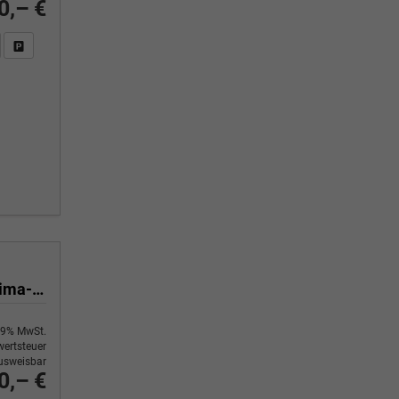
0,– €
n Sie an
DF-Fahrzeugexposé drucken
Fahrzeug drucken, parken oder vergleichen
Yes 1.0 80 PS Sitzheizung-App Connect Wireless-Einparkhilfe-Klima-Sofort
9% MwSt.
ertsteuer
usweisbar
0,– €