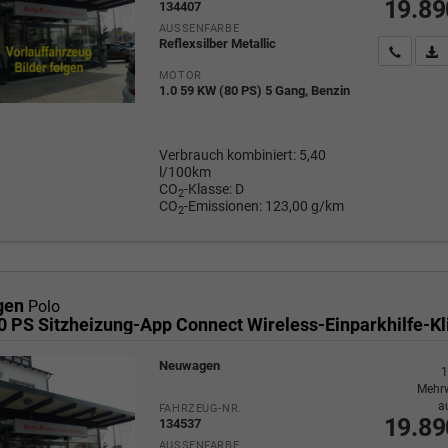
19.89
134407
AUSSENFARBE
Reflexsilber Metallic
Wir rufe
P
MOTOR
1.0 59 KW (80 PS) 5 Gang, Benzin
Verbrauch kombiniert:
5,40
l/100km
CO
-Klasse:
D
2
CO
-Emissionen:
123,00 g/km
2
gen
Polo
Neuwagen
1
Mehrw
a
FAHRZEUG-NR.
19.89
134537
AUSSENFARBE