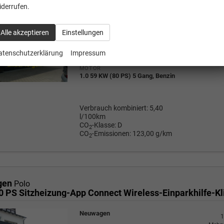
Neuwagen
iderrufen.
1
Mehrw
a
FAHRZEUG-NR.
19.89
Alle akzeptieren
Einstellungen
134404
AUSSENFARBE
Rauchgrau Metallic
atenschutzerklärung
Impressum
Wir rufe
P
MOTOR
1.0 59 KW (80 PS) 5 Gang, Benzin
Verbrauch kombiniert:
5,40
l/100km
CO
-Klasse:
D
2
CO
-Emissionen:
123,00 g/km
2
gen
Polo
Neuwagen
1