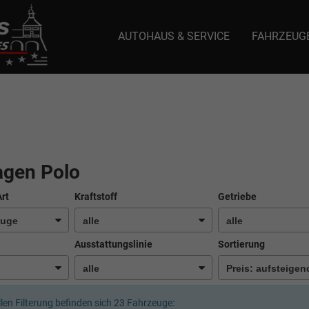
AUTOHAUS & SERVICE
FAHRZEUG
e: selector1-aee-de0k._domainkey.autoeinmaleins.onmicrosoft.com Host Nam
agen Polo
Art
Kraftstoff
Getriebe
Ausstattungslinie
Sortierung
llen Filterung befinden sich
23
Fahrzeuge: