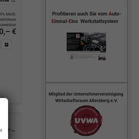
Profitieren auch Sie vom
A
uto-
9% MwSt.
ertsteuer
E
inmal-
E
ins
Werkstattsystem
usweisbar
0,– €
n Sie an
DF-Fahrzeugexposé drucken
Fahrzeug drucken, parken oder vergleichen
Mitglied der
Unternehmervereinigung
Wirtschaftsraum Allersberg e.V.
.
Yes 1.0 80 PS Sitzheizung-App Connect Wireless-Einparkhilfe-Klima-Sofort
is