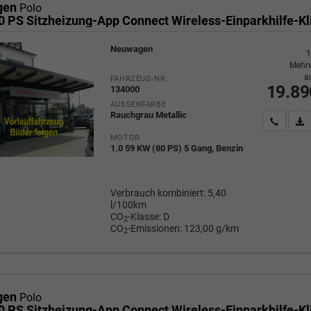
gen
Polo
Neuwagen
1
Mehrw
a
FAHRZEUG-NR.
19.89
134000
AUSSENFARBE
Rauchgrau Metallic
Wir rufe
P
MOTOR
1.0 59 KW (80 PS) 5 Gang, Benzin
Verbrauch kombiniert:
5,40
l/100km
CO
-Klasse:
D
2
CO
-Emissionen:
123,00 g/km
2
gen
Polo