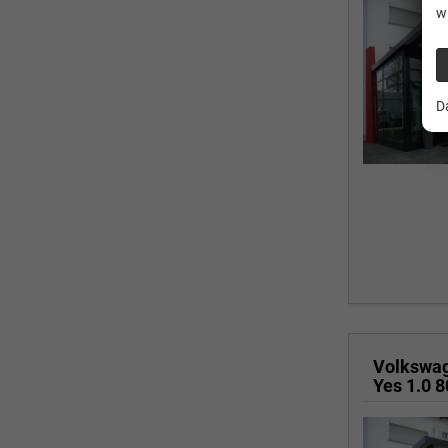
w
D
Volkswa