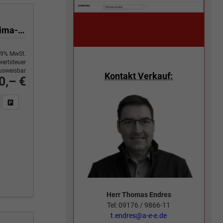
Yes 1.0 80 PS Sitzheizung-App Connect Wireless-Einparkhilfe-Klima-Sofort
9% MwSt.
ertsteuer
usweisbar
Kontakt Verkauf:
0,– €
n Sie an
DF-Fahrzeugexposé drucken
Fahrzeug drucken, parken oder vergleichen
Herr Thomas Endres
Tel: 09176 / 9866-11
t.endres@a-e-e.de