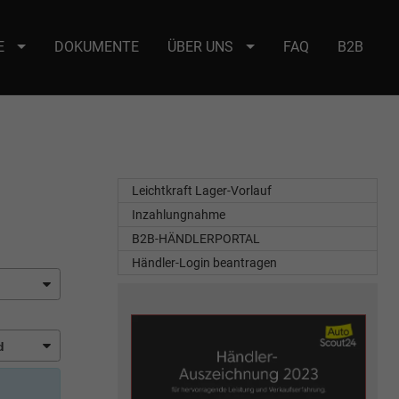
E
DOKUMENTE
ÜBER UNS
FAQ
B2B
e : selector2._domainkey Points to address or value: selector2-aee-
Leichtkraft Lager-Vorlauf
Inzahlungnahme
B2B-HÄNDLERPORTAL
Händler-Login beantragen