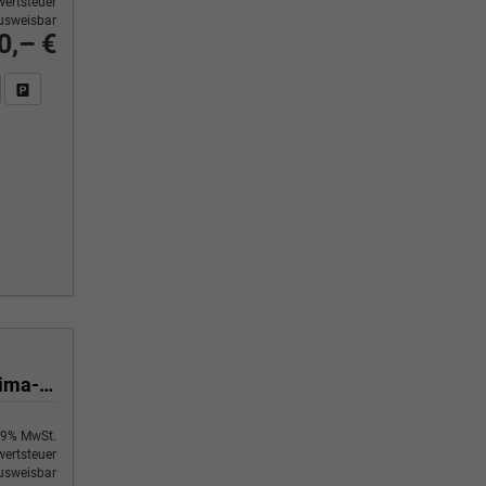
ertsteuer
usweisbar
0,– €
n Sie an
DF-Fahrzeugexposé drucken
Fahrzeug drucken, parken oder vergleichen
Yes 1.0 80 PS Sitzheizung-App Connect Wireless-Einparkhilfe-Klima-Sofort
9% MwSt.
ertsteuer
usweisbar