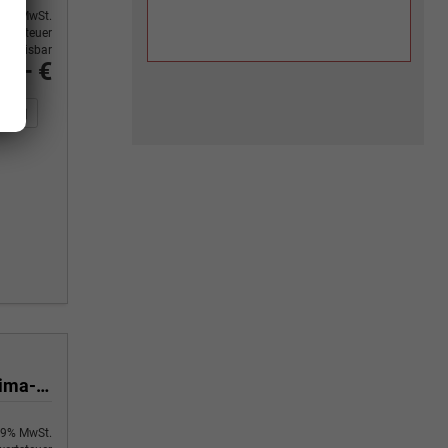
9% MwSt.
ertsteuer
usweisbar
0,– €
n Sie an
DF-Fahrzeugexposé drucken
Fahrzeug drucken, parken oder vergleichen
Yes 1.0 80 PS Sitzheizung-App Connect Wireless-Einparkhilfe-Klima-Sofort
9% MwSt.