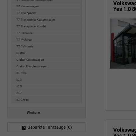
Volkswa
T7 Kastenwagen
T7 Transporter
T7 Transporter Kastenwagen
T7 Transporter Kombi
T7 Caravelle
T7 Multivan
T7 California
Crafter
Crafter Kastenwagen
Crafter Pritschenwagen
ID. Polo
ID.3
ID.5
ID.7
ID. Cross
Weitere
Geparkte Fahrzeuge (
0
)
Volkswa