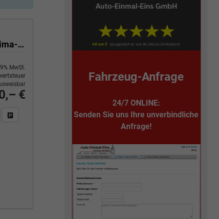
Yes 1.0 80 PS Sitzheizung-App Connect Wireless-Einparkhilfe-Klima-Sofort
9% MwSt.
Fahrzeug-Anfrage
ertsteuer
usweisbar
0,– €
24/7 ONLINE:
Senden Sie uns Ihre unverbindliche
n Sie an
DF-Fahrzeugexposé drucken
Fahrzeug drucken, parken oder vergleichen
Anfrage!