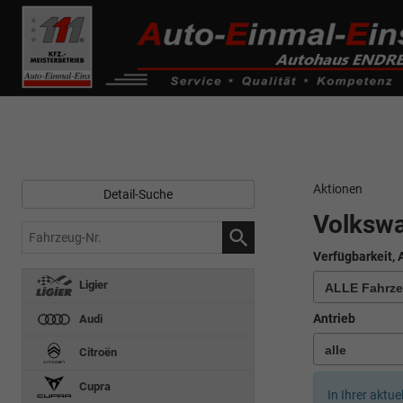
------------ Host Name : selector1._domainkey Points to address or valu
de0k._domainkey.autoeinmaleins.onmicrosoft.com
Aktionen
Detail-Suche
Volksw
Fahrzeug-
Nr.
Verfügbarkeit, 
Ligier
Antrieb
Audi
Citroën
Cupra
In Ihrer aktue