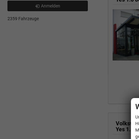
Anmelden
2359 Fahrzeuge
W
U
Volkswa
H
M
g