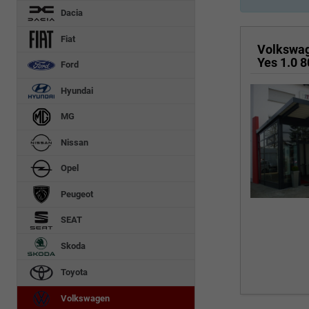
Dacia
Fiat
Volkswa
Ford
Hyundai
MG
Nissan
Opel
Peugeot
SEAT
Skoda
Toyota
Volkswagen