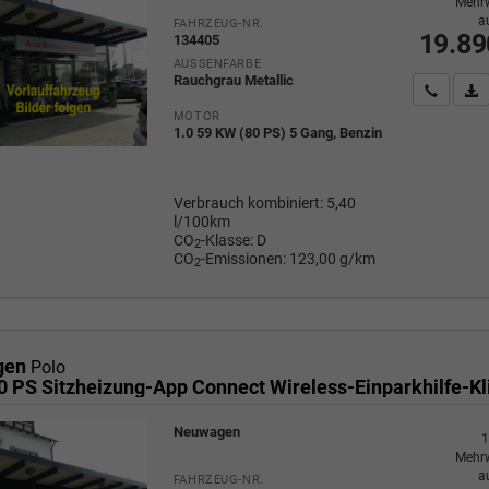
Mehrw
a
FAHRZEUG-NR.
19.89
134405
AUSSENFARBE
Rauchgrau Metallic
Wir rufe
P
MOTOR
1.0 59 KW (80 PS) 5 Gang, Benzin
Verbrauch kombiniert:
5,40
l/100km
CO
-Klasse:
D
2
CO
-Emissionen:
123,00 g/km
2
gen
Polo
Neuwagen
1
Mehrw
a
FAHRZEUG-NR.