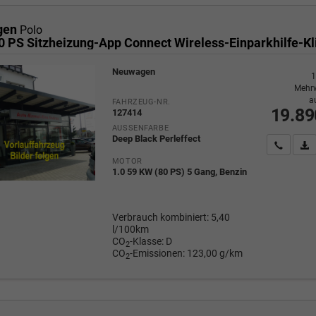
gen
Polo
Neuwagen
1
Mehrw
a
FAHRZEUG-NR.
19.89
127414
AUSSENFARBE
Deep Black Perleffect
Wir rufe
P
MOTOR
1.0 59 KW (80 PS) 5 Gang, Benzin
Verbrauch kombiniert:
5,40
l/100km
CO
-Klasse:
D
2
CO
-Emissionen:
123,00 g/km
2