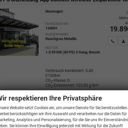
Neuwagen
1
Mehrw
a
FAHRZEUG-NR.
19.89
134001
AUSSENFARBE
Rauchgrau Metallic
Wir rufe
P
MOTOR
1.0 59 KW (80 PS) 5 Gang, Benzin
Verbrauch kombiniert:
5,40
l/100km
CO
-Klasse:
D
2
CO
-Emissionen:
123,00 g/km
2
ir respektieren Ihre Privatsphäre
nsere Website setzt Cookies ein, um unsere Dienste für Sie bereitzustellen
gen
Polo
ierbei berücksichtigen wir Ihre Auswahl und verarbeiten nur die Daten für
arketing, Analytics und Personalisierung, für die Sie uns Ihr Einverständn
eben. Sie können Ihre Einwilligung jederzeit mit Wirkung für die Zukunft