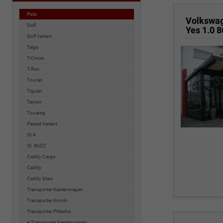
Polo
Volkswa
Golf
Golf Variant
Taigo
T-Cross
T-Roc
Touran
Tiguan
Tayron
Touareg
Passat Variant
ID.4
ID. BUZZ
Caddy Cargo
Caddy
Caddy Maxi
Transporter Kastenwagen
Transporter Kombi
Transporter Pritsche
e-Transporter Kastenwagen