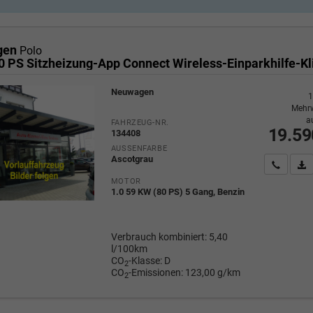
gen
Polo
Neuwagen
1
Mehrw
a
FAHRZEUG-NR.
19.59
134408
AUSSENFARBE
Ascotgrau
Wir rufe
P
MOTOR
1.0 59 KW (80 PS) 5 Gang, Benzin
Verbrauch kombiniert:
5,40
l/100km
CO
-Klasse:
D
2
CO
-Emissionen:
123,00 g/km
2