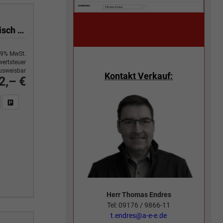
lang 2.0 TDI 81 kW 6 Gang, Klima, 70 L Tank, Außenspiegel elektrisch klappbar, Fahrerassistenzpaket
9% MwSt.
ertsteuer
usweisbar
Kontakt Verkauf:
2,– €
n Sie an
DF-Fahrzeugexposé drucken
Fahrzeug drucken, parken oder vergleichen
Herr Thomas Endres
Tel: 09176 / 9866-11
t.endres@a-e-e.de