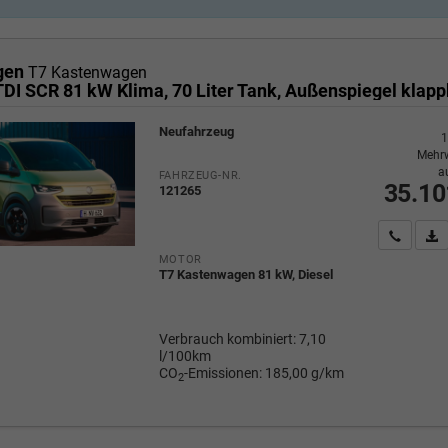
gen
T7 Kastenwagen
Neufahrzeug
1
Mehrw
a
FAHRZEUG-NR.
35.10
121265
Wir rufe
P
MOTOR
T7 Kastenwagen 81 kW, Diesel
Verbrauch kombiniert:
7,10
l/100km
CO
-Emissionen:
185,00 g/km
2