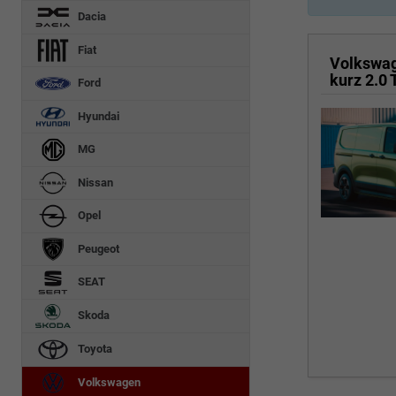
Dacia
Fiat
Volkswa
Ford
Hyundai
MG
Nissan
Opel
Peugeot
SEAT
Skoda
Toyota
Volkswagen