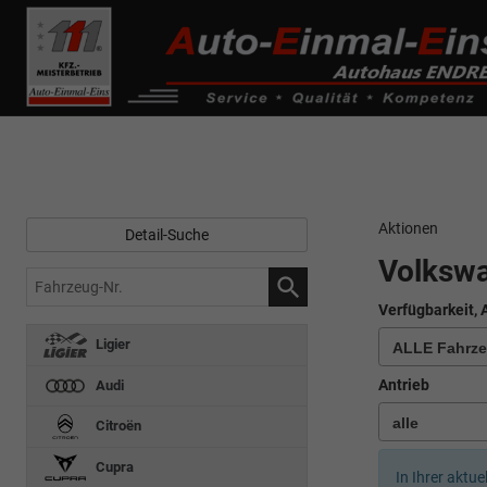
------------ Host Name : selector1._domainkey Points to address or valu
de0k._domainkey.autoeinmaleins.onmicrosoft.com
Aktionen
Detail-Suche
Volksw
Fahrzeug-
Nr.
Verfügbarkeit, 
Ligier
Antrieb
Audi
Citroën
Cupra
In Ihrer aktue