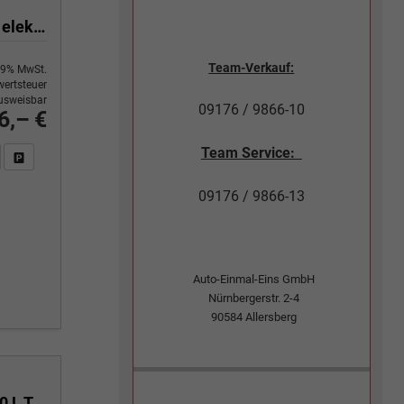
kurz 2.0 TDI SCR 110 kW 6-Gang, Klima, 70 L Tank, Außenspiegel elektrisch klappbar, Fahrerassistenzpaket
Team-Verkauf:
9% MwSt.
ertsteuer
usweisbar
09176 / 9866-10
6,– €
Team Service:
n Sie an
DF-Fahrzeugexposé drucken
Fahrzeug drucken, parken oder vergleichen
09176 / 9866-13
Auto-Einmal-Eins GmbH
Nürnbergerstr. 2-4
90584
Allersberg
Plus kurz max. 6 Sitze 2.0 TDI SCR 81 kW 6-Gang, Klimaanlage, 70 L Tank, Sitze, LED, PDC, App Connect,