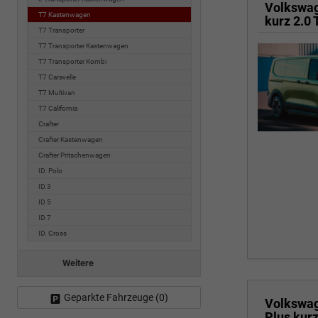
Volkswa
T7 Kastenwagen
T7 Transporter
T7 Transporter Kastenwagen
T7 Transporter Kombi
T7 Caravelle
T7 Multivan
T7 California
Crafter
Crafter Kastenwagen
Crafter Pritschenwagen
ID. Polo
ID.3
ID.5
ID.7
ID. Cross
Weitere
Geparkte Fahrzeuge (
0
)
Volkswa