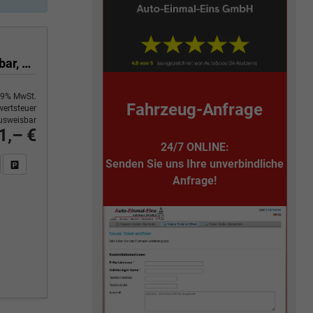
kurz 2.0 TDI SCR 81 kW Klima, 70 Liter Tank, Außenspiegel klappbar, Fahrerassistenzpaket, elektrische Zusatzheizung
9% MwSt.
Fahrzeug-Anfrage
ertsteuer
usweisbar
1,– €
24/7 ONLINE:
Senden Sie uns Ihre unverbindliche
n Sie an
DF-Fahrzeugexposé drucken
Fahrzeug drucken, parken oder vergleichen
Anfrage!