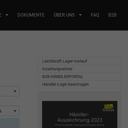
E
DOKUMENTE
ÜBER UNS
FAQ
B2B
e : selector2._domainkey Points to address or value: selector2-aee-
Leichtkraft Lager-Vorlauf
Inzahlungnahme
B2B-HÄNDLERPORTAL
Händler-Login beantragen