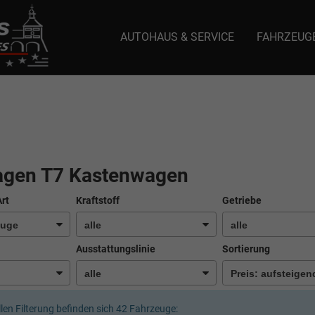
AUTOHAUS & SERVICE
FAHRZEUG
e: selector1-aee-de0k._domainkey.autoeinmaleins.onmicrosoft.com Host Nam
agen T7 Kastenwagen
Art
Kraftstoff
Getriebe
Ausstattungslinie
Sortierung
llen Filterung befinden sich
42
Fahrzeuge: