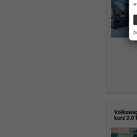
w
D
Volkswa