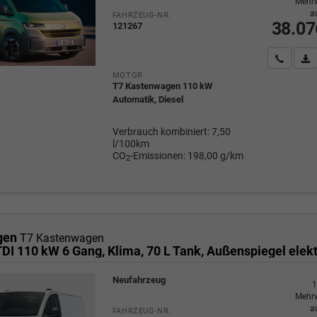
Mehrw
a
FAHRZEUG-NR.
38.07
121267
Wir rufe
P
MOTOR
T7 Kastenwagen 110 kW
Automatik, Diesel
Verbrauch kombiniert:
7,50
l/100km
CO
-Emissionen:
198,00 g/km
2
gen
T7 Kastenwagen
Neufahrzeug
1
Mehrw
a
FAHRZEUG-NR.