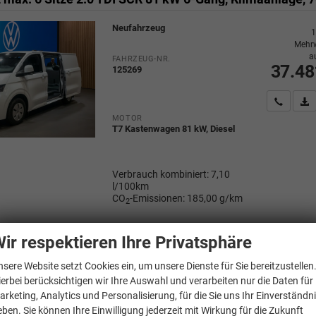
Neufahrzeug
1
Mehrw
a
FAHRZEUG-NR.
37.48
125269
Wir rufe
P
MOTOR
T7 Kastenwagen 81 kW, Diesel
Verbrauch kombiniert:
7,10
l/100km
CO
-Emissionen:
185,00 g/km
2
ir respektieren Ihre Privatsphäre
nsere Website setzt Cookies ein, um unsere Dienste für Sie bereitzustellen
gen
T7 Kastenwagen
ierbei berücksichtigen wir Ihre Auswahl und verarbeiten nur die Daten für
SCR
arketing, Analytics und Personalisierung, für die Sie uns Ihr Einverständn
eben. Sie können Ihre Einwilligung jederzeit mit Wirkung für die Zukunft