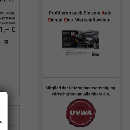
Profitieren auch Sie vom
A
uto-
9% MwSt.
ertsteuer
E
inmal-
E
ins
Werkstattsystem
usweisbar
1,– €
n Sie an
DF-Fahrzeugexposé drucken
Fahrzeug drucken, parken oder vergleichen
Mitglied der
Unternehmervereinigung
Wirtschaftsraum Allersberg e.V.
.
is