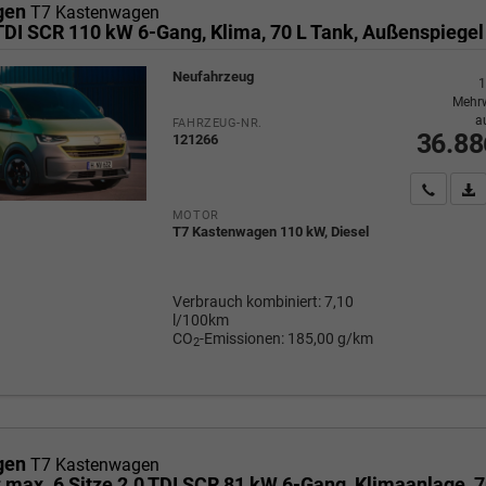
gen
T7 Kastenwagen
Neufahrzeug
1
Mehrw
a
FAHRZEUG-NR.
36.88
121266
Wir rufe
P
MOTOR
T7 Kastenwagen 110 kW, Diesel
Verbrauch kombiniert:
7,10
l/100km
CO
-Emissionen:
185,00 g/km
2
gen
T7 Kastenwagen