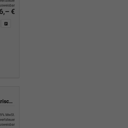
ertsteuer
usweisbar
6,– €
n Sie an
DF-Fahrzeugexposé drucken
Fahrzeug drucken, parken oder vergleichen
lang 2.0 TDI 110 kW 6 Gang, Klima, 70 L Tank, Außenspiegel elektrisch klappbar, Fahrerassistenzpaket
9% MwSt.
ertsteuer
usweisbar