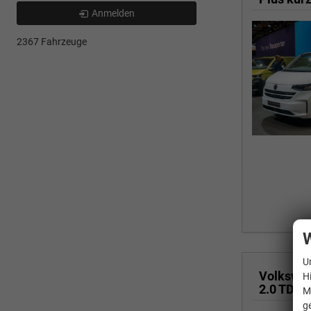
Anmelden
2367 Fahrzeuge
W
U
Volkswa
H
2.0 TDI 
M
g