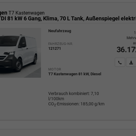
gen
T7 Kastenwagen
Neufahrzeug
1
Mehrw
a
FAHRZEUG-NR.
36.17
121271
Wir rufe
P
MOTOR
T7 Kastenwagen 81 kW, Diesel
Verbrauch kombiniert:
7,10
l/100km
CO
-Emissionen:
185,00 g/km
2