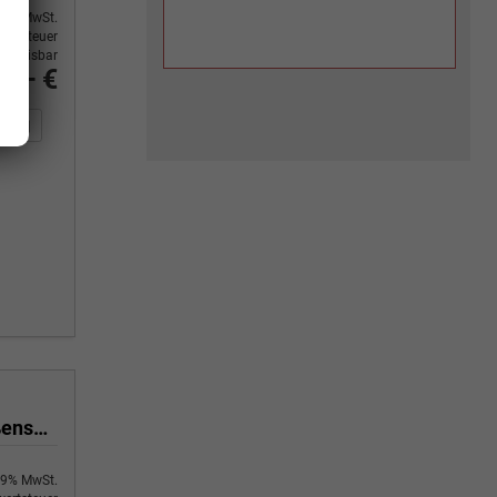
9% MwSt.
ertsteuer
usweisbar
0,– €
n Sie an
DF-Fahrzeugexposé drucken
Fahrzeug drucken, parken oder vergleichen
kurz 2.0 TDI SCR 110 kW 8 Gang Automatik Klima, 70 L Tank, Außenspiegel elektrisch klappbar, Fahrerassistenzpaket
9% MwSt.