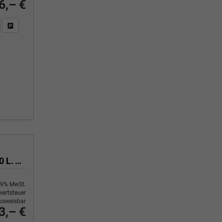
6,– €
n Sie an
DF-Fahrzeugexposé drucken
Fahrzeug drucken, parken oder vergleichen
Plus lang 2.0 TDI SCR 81 kW6-Gang, max. 6 Sitze, Klimaanlage, 70 L. Tank.,
9% MwSt.
ertsteuer
usweisbar
3,– €