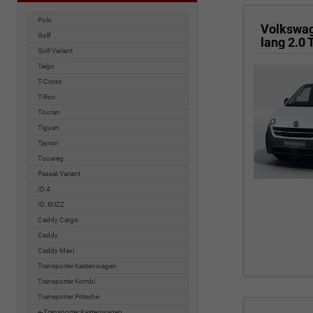
Polo
Volkswa
Golf
Golf Variant
Taigo
T-Cross
T-Roc
Touran
Tiguan
Tayron
Touareg
Passat Variant
ID.4
ID. BUZZ
Caddy Cargo
Caddy
Caddy Maxi
Transporter Kastenwagen
Transporter Kombi
Transporter Pritsche
e-Transporter Kastenwagen