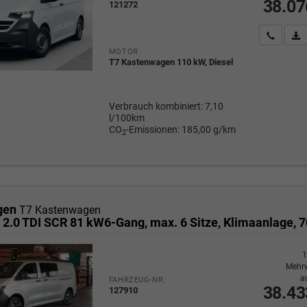
38.07
121272
Wir rufe
P
MOTOR
T7 Kastenwagen 110 kW, Diesel
Verbrauch kombiniert:
7,10
l/100km
CO
-Emissionen:
185,00 g/km
2
gen
T7 Kastenwagen
1
Mehrw
a
FAHRZEUG-NR.
38.43
127910