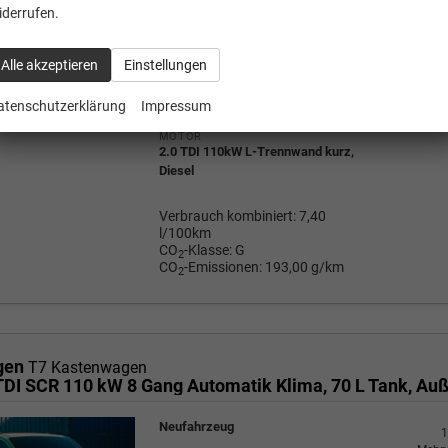
Neuwagen mit Tageszulassung
iderrufen.
1
Mehrw
a
FAHRZEUG-NR.
37.99
Alle akzeptieren
Einstellungen
125377
AUSSENFARBE
clear white
atenschutzerklärung
Impressum
Wir rufe
P
MOTOR
2.0 TDI 110kW L-Trennwand kurz,
Diesel
Verbrauch kombiniert:
7,40
l/100km
CO
-Klasse:
G
2
CO
-Emissionen:
193,00 g/km
2
gen
T7 Kastenwagen
Neufahrzeug
1