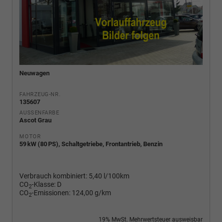
Neuwagen
FAHRZEUG-NR.
135607
AUSSENFARBE
Ascot Grau
MOTOR
59 kW (80 PS), Schaltgetriebe, Frontantrieb, Benzin
Verbrauch kombiniert:
5,40 l/100km
CO
-Klasse:
D
2
CO
-Emissionen:
124,00 g/km
2
19% MwSt. Mehrwertsteuer ausweisbar