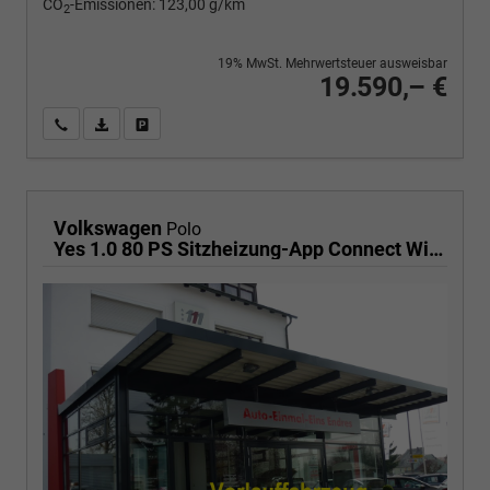
CO
-Emissionen:
123,00 g/km
2
19% MwSt. Mehrwertsteuer ausweisbar
19.590,– €
Wir rufen Sie an
PDF-Fahrzeugexposé drucken
Fahrzeug drucken, parken oder vergleichen
Volkswagen
Polo
Yes 1.0 80 PS Sitzheizung-App Connect Wireless-Einparkhilfe-Klima-Sofort