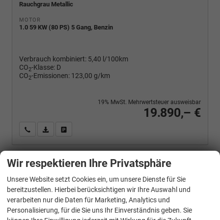
Rauchgrau Metallic
MOTOR
1.0 59 KW (80 PS) 5 Gang, Benzin
Verbrauch kombiniert:
5,40 l/100km
CO
-Klasse:
D
2
CO
-Emissionen:
123,00 g/km
2
19% MwSt. Mehrwertsteuer ausweisbar
19.890,– €
Wir rufen Sie an
PDF-Fahrzeugexposé drucken
Fahrzeug drucken, parken oder vergleichen
Wir respektieren Ihre Privatsphäre
Volkswagen
Polo
Unsere Website setzt Cookies ein, um unsere Dienste für Sie
Basis 1.0 MPI Life, Park, Winterpaket, App-Connect, sofort
bereitzustellen. Hierbei berücksichtigen wir Ihre Auswahl und
verarbeiten nur die Daten für Marketing, Analytics und
Personalisierung, für die Sie uns Ihr Einverständnis geben. Sie