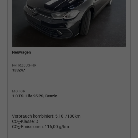
Neuwagen
FAHRZEUG-NR.
133247
MOTOR
1.0 TSI Life 95 PS, Benzin
Verbrauch kombiniert:
5,10 l/100km
CO
-Klasse:
D
2
CO
-Emissionen:
116,00 g/km
2