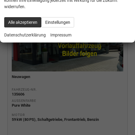
können Ihre Einwilligung jederzeit mit Wirkung für die Zukunft
widerrufen.
Alle akzeptieren
Einstellungen
Datenschutzerklärung
Impressum
Neuwagen
FAHRZEUG-NR.
135606
AUSSENFARBE
Pure White
MOTOR
59 kW (80 PS), Schaltgetriebe, Frontantrieb, Benzin