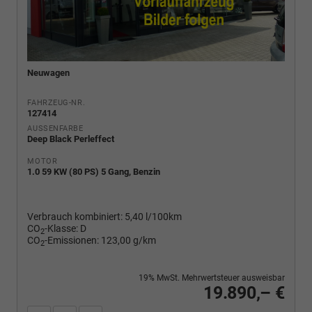
Neuwagen
FAHRZEUG-NR.
127414
AUSSENFARBE
Deep Black Perleffect
MOTOR
1.0 59 KW (80 PS) 5 Gang, Benzin
Verbrauch kombiniert:
5,40 l/100km
CO
-Klasse:
D
2
CO
-Emissionen:
123,00 g/km
2
19% MwSt. Mehrwertsteuer ausweisbar
19.890,– €