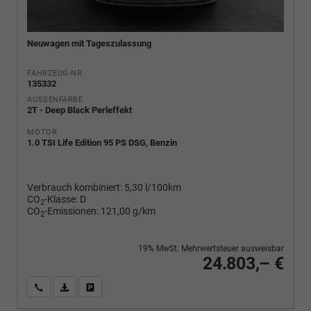
Neuwagen mit Tageszulassung
FAHRZEUG-NR.
135332
AUSSENFARBE
2T - Deep Black Perleffekt
MOTOR
1.0 TSI Life Edition 95 PS DSG, Benzin
Verbrauch kombiniert:
5,30 l/100km
CO
-Klasse:
D
2
CO
-Emissionen:
121,00 g/km
2
19% MwSt. Mehrwertsteuer ausweisbar
24.803,– €
Wir rufen Sie an
PDF-Fahrzeugexposé drucken
Fahrzeug drucken, parken oder vergleichen