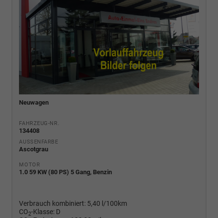
Neuwagen
FAHRZEUG-NR.
134408
AUSSENFARBE
Ascotgrau
MOTOR
1.0 59 KW (80 PS) 5 Gang, Benzin
Verbrauch kombiniert:
5,40 l/100km
CO
-Klasse:
D
2