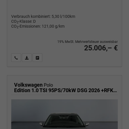
Verbrauch kombiniert:
5,30 l/100km
CO
-Klasse:
D
2
CO
-Emissionen:
121,00 g/km
2
19% MwSt. Mehrwertsteuer ausweisbar
25.006,– €
Wir rufen Sie an
PDF-Fahrzeugexposé drucken
Fahrzeug drucken, parken oder vergleichen
Volkswagen
Polo
Edition 1.0 TSI 95PS/70kW DSG 2026 +RFK +Getönte Heckscheiben +TravelAssist +LED