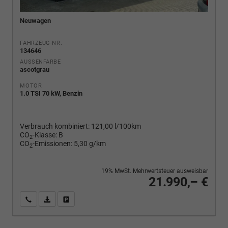
Neuwagen
FAHRZEUG-NR.
134646
AUSSENFARBE
ascotgrau
MOTOR
1.0 TSI 70 kW, Benzin
Verbrauch kombiniert:
121,00 l/100km
CO
-Klasse:
B
2
CO
-Emissionen:
5,30 g/km
2
19% MwSt. Mehrwertsteuer ausweisbar
21.990,– €
Wir rufen Sie an
PDF-Fahrzeugexposé drucken
Fahrzeug drucken, parken oder vergleichen