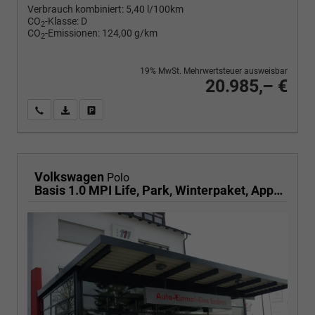
Verbrauch kombiniert:
5,40 l/100km
CO
-Klasse:
D
2
CO
-Emissionen:
124,00 g/km
2
19% MwSt. Mehrwertsteuer ausweisbar
20.985,– €
Wir rufen Sie an
PDF-Fahrzeugexposé drucken
Fahrzeug drucken, parken oder vergleichen
Volkswagen
Polo
Basis 1.0 MPI Life, Park, Winterpaket, App-Connect, sofort