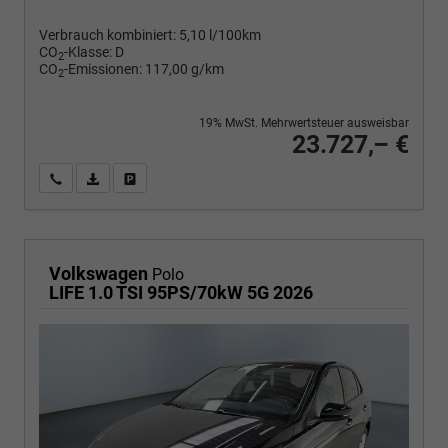
Verbrauch kombiniert:
5,10 l/100km
CO
-Klasse:
D
2
CO
-Emissionen:
117,00 g/km
2
19% MwSt. Mehrwertsteuer ausweisbar
23.727,– €
Wir rufen Sie an
PDF-Fahrzeugexposé drucken
Fahrzeug drucken, parken oder vergleichen
Volkswagen
Polo
LIFE 1.0 TSI 95PS/70kW 5G 2026