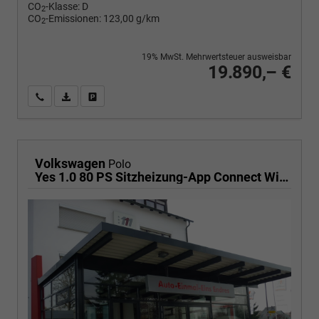
CO
-Klasse:
D
2
CO
-Emissionen:
123,00 g/km
2
19% MwSt. Mehrwertsteuer ausweisbar
19.890,– €
Wir rufen Sie an
PDF-Fahrzeugexposé drucken
Fahrzeug drucken, parken oder vergleichen
Volkswagen
Polo
Yes 1.0 80 PS Sitzheizung-App Connect Wireless-Einparkhilfe-Klima-Sofort