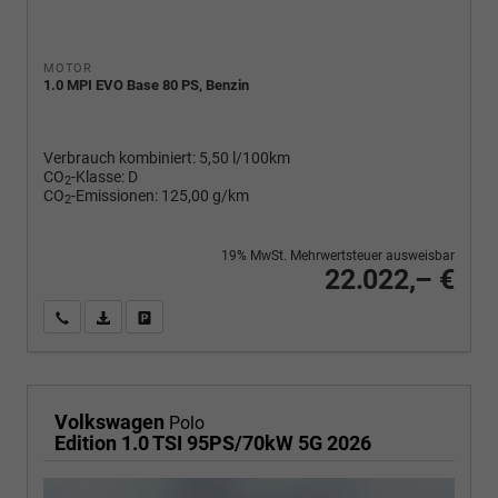
MOTOR
1.0 MPI EVO Base 80 PS, Benzin
Verbrauch kombiniert:
5,50 l/100km
CO
-Klasse:
D
2
CO
-Emissionen:
125,00 g/km
2
19% MwSt. Mehrwertsteuer ausweisbar
22.022,– €
Wir rufen Sie an
PDF-Fahrzeugexposé drucken
Fahrzeug drucken, parken oder vergleichen
Volkswagen
Polo
Edition 1.0 TSI 95PS/70kW 5G 2026