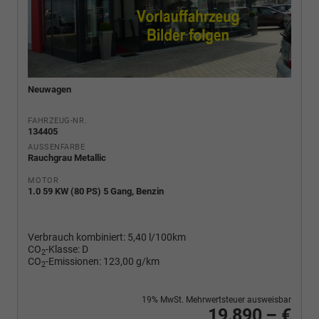
Neuwagen
FAHRZEUG-NR.
134405
AUSSENFARBE
Rauchgrau Metallic
MOTOR
1.0 59 KW (80 PS) 5 Gang, Benzin
Verbrauch kombiniert:
5,40 l/100km
CO
-Klasse:
D
2
CO
-Emissionen:
123,00 g/km
2
19% MwSt. Mehrwertsteuer ausweisbar
19.890,– €