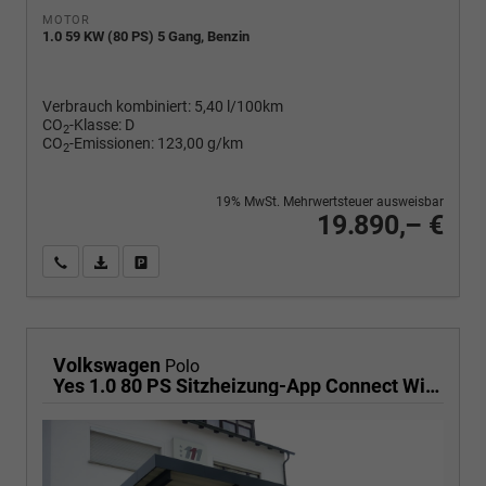
MOTOR
1.0 59 KW (80 PS) 5 Gang, Benzin
Verbrauch kombiniert:
5,40 l/100km
CO
-Klasse:
D
2
CO
-Emissionen:
123,00 g/km
2
19% MwSt. Mehrwertsteuer ausweisbar
19.890,– €
Wir rufen Sie an
PDF-Fahrzeugexposé drucken
Fahrzeug drucken, parken oder vergleichen
Volkswagen
Polo
Yes 1.0 80 PS Sitzheizung-App Connect Wireless-Einparkhilfe-Klima-Sofort