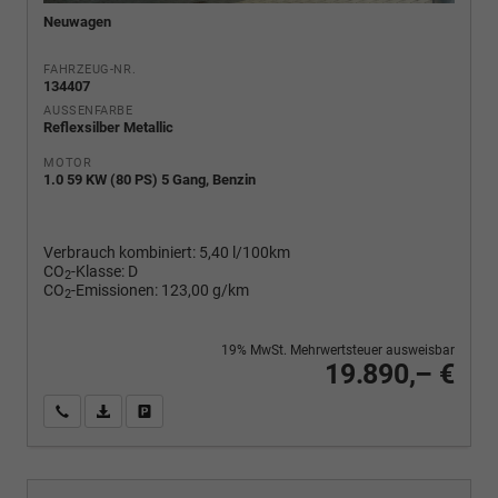
Neuwagen
FAHRZEUG-NR.
134407
AUSSENFARBE
Reflexsilber Metallic
MOTOR
1.0 59 KW (80 PS) 5 Gang, Benzin
Verbrauch kombiniert:
5,40 l/100km
CO
-Klasse:
D
2
CO
-Emissionen:
123,00 g/km
2
19% MwSt. Mehrwertsteuer ausweisbar
19.890,– €
Wir rufen Sie an
PDF-Fahrzeugexposé drucken
Fahrzeug drucken, parken oder vergleichen