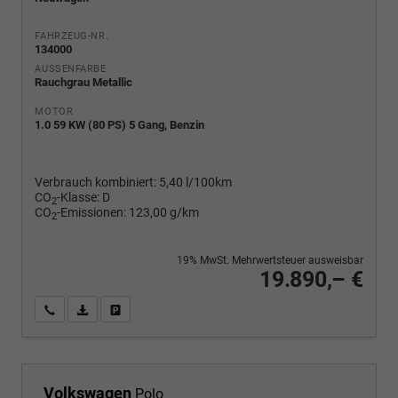
FAHRZEUG-NR.
134000
AUSSENFARBE
Rauchgrau Metallic
MOTOR
1.0 59 KW (80 PS) 5 Gang, Benzin
Verbrauch kombiniert:
5,40 l/100km
CO
-Klasse:
D
2
CO
-Emissionen:
123,00 g/km
2
19% MwSt. Mehrwertsteuer ausweisbar
19.890,– €
Wir rufen Sie an
PDF-Fahrzeugexposé drucken
Fahrzeug drucken, parken oder vergleichen
Volkswagen
Polo