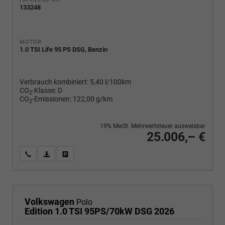
133248
MOTOR
1.0 TSI Life 95 PS DSG, Benzin
Verbrauch kombiniert:
5,40 l/100km
CO
-Klasse:
D
2
CO
-Emissionen:
122,00 g/km
2
19% MwSt. Mehrwertsteuer ausweisbar
25.006,– €
Wir rufen Sie an
PDF-Fahrzeugexposé drucken
Fahrzeug drucken, parken oder vergleichen
Volkswagen
Polo
Edition 1.0 TSI 95PS/70kW DSG 2026