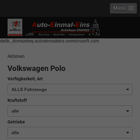
Menü
------------ Host Name : selector1._domainkey Points to address or value:
selector1-aee-de0k._domainkey.autoeinmaleins.onmicrosoft.com Host
Name : selector2._domainkey Points to address or value: selector2-aee-
de0k._domainkey.autoeinmaleins.onmicrosoft.com
Aktionen
Volkswagen Polo
Verfügbarkeit, Art
Kraftstoff
Getriebe