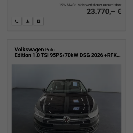
19% MwSt. Mehrwertsteuer ausweisbar
23.770,– €
Wir rufen Sie an
PDF-Fahrzeugexposé drucken
Fahrzeug drucken, parken oder vergleichen
Volkswagen
Polo
Edition 1.0 TSI 95PS/70kW DSG 2026 +RFK +Getönte Heckscheiben +TravelAssist +LED