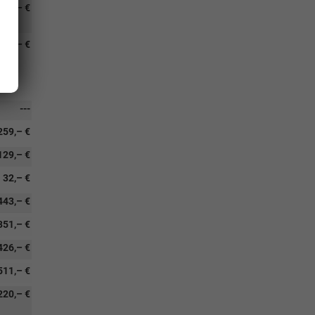
202,– €
768,– €
---
259,– €
129,– €
32,– €
443,– €
351,– €
426,– €
511,– €
220,– €