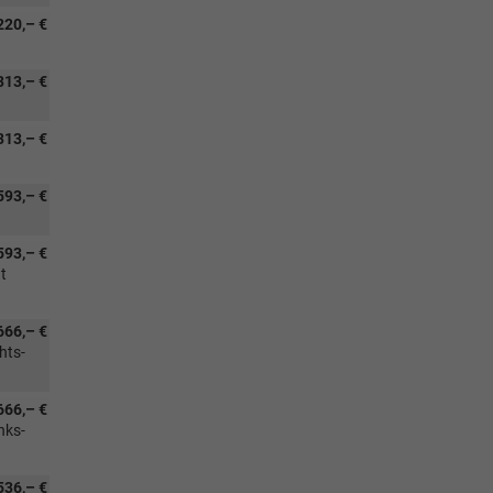
220,– €
313,– €
313,– €
593,– €
593,– €
t
666,– €
hts-
666,– €
nks-
536,– €