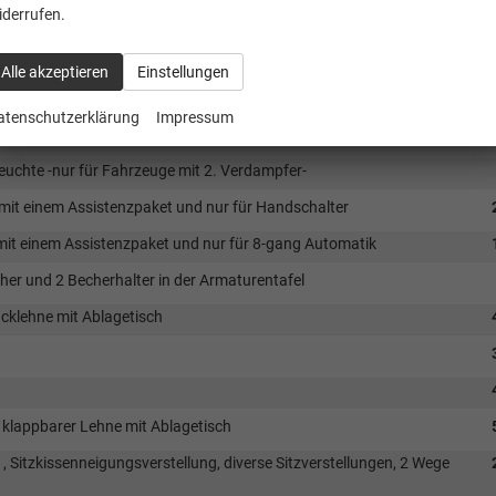
chtregulirung, manueller Coming Home und automatischer Leaving
iderrufen.
ensoren
zung als Zusatzheizung, Scheinwerferreinigungsanlage-
Alle akzeptieren
Einstellungen
atenschutzerklärung
Impressum
euchte -nur für Fahrzeuge mit 2. Verdampfer-
 mit einem Assistenzpaket und nur für Handschalter
mit einem Assistenzpaket und nur für 8-gang Automatik
er und 2 Becherhalter in der Armaturentafel
cklehne mit Ablagetisch
 klappbarer Lehne mit Ablagetisch
 , Sitzkissenneigungsverstellung, diverse Sitzverstellungen, 2 Wege