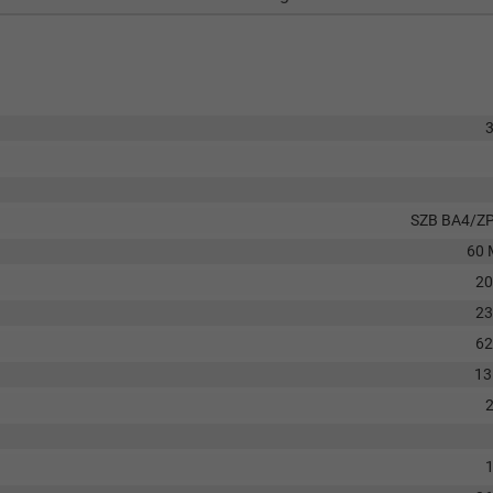
SZB BA4/Z
60 
2
2
6
13