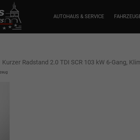
AUTOHAUS & SERVICE
FAHRZEUG
e: selector1-aee-de0k._domainkey.autoeinmaleins.onmicrosoft.com Host Nam
n
Kurzer Radstand 2.0 TDI SCR 103 kW 6-Gang, Kli
zeug