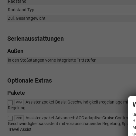
Radstand
Radstand Typ
Zul. Gesamtgewicht
Serienausstattungen
Außen
in den Stoßstangen vorne integrierte Trittstufen
Optionale Extras
Pakete
Assistenzpaket Basis: Geschwindigkeitsregelanlage mit in
W
PVA
Regelung
U
Assistenzpaket Advanced: ACC adaptive Cruise Control mit
PVD
H
Geschwindigkeitsassistent mit vorausschauender Regelung, Spurhalt
M
Travel Assist
g