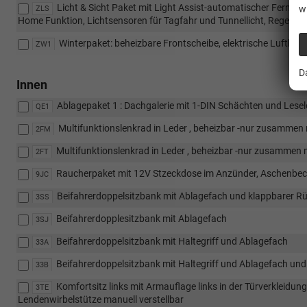
Licht & Sicht Paket mit Light Assist-automatischer Fernli
w
ZLS
Home Funktion, Lichtsensoren für Tagfahr und Tunnellicht, Regens
Winterpaket: beheizbare Frontscheibe, elektrische Lufthei
ZW1
D
Innen
Ablagepaket 1 : Dachgalerie mit 1-DIN Schächten und Lesel
QE1
Multifunktionslenkrad in Leder , beheizbar -nur zusammen
2FM
Multifunktionslenkrad in Leder , beheizbar -nur zusammen 
2FT
Raucherpaket mit 12V Stzeckdose im Anzünder, Aschenbech
9JC
Beifahrerdoppelsitzbank mit Ablagefach und klappbarer Rü
3SS
Beifahrerdopplesitzbank mit Ablagefach
3SJ
Beifahrerdoppelsitzbank mit Haltegriff und Ablagefach
33A
Beifahrerdoppelsitzbank mit Haltegriff und Ablagefach und
33B
Komfortsitz links mit Armauflage links in der Türverkleidung
3TE
Lendenwirbelstütze manuell verstellbar