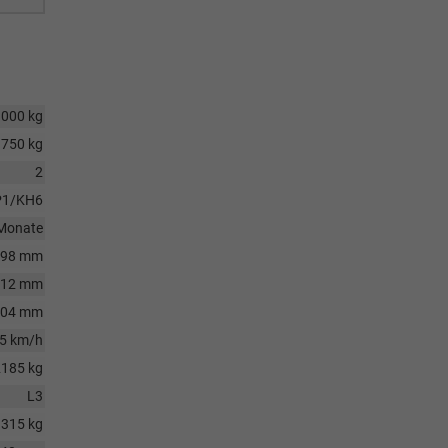
3000 kg
750 kg
2
P1/KH6
Monate
098 mm
312 mm
204 mm
5 km/h
2185 kg
L3
1315 kg