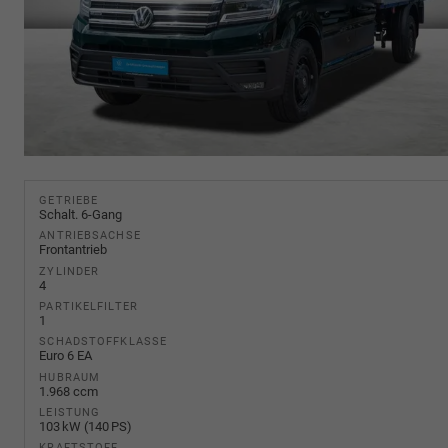
GETRIEBE
Schalt. 6-Gang
ANTRIEBSACHSE
Frontantrieb
ZYLINDER
4
PARTIKELFILTER
1
SCHADSTOFFKLASSE
Euro 6 EA
HUBRAUM
1.968 ccm
LEISTUNG
103 kW (140 PS)
KRAFTSTOFF