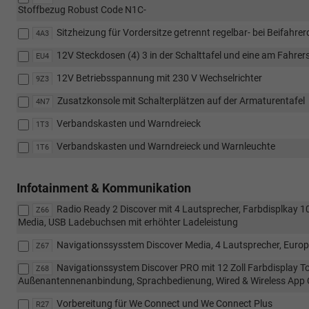
Stoffbezug Robust Code N1C-
Sitzheizung für Vordersitze getrennt regelbar- bei Beifahrer
4A3
12V Steckdosen (4) 3 in der Schalttafel und eine am Fahrers
EU4
12V Betriebsspannung mit 230 V Wechselrichter
9Z3
Zusatzkonsole mit Schalterplätzen auf der Armaturentafel
4N7
Verbandskasten und Warndreieck
1T3
Verbandskasten und Warndreieck und Warnleuchte
1T6
Infotainment & Kommunikation
Radio Ready 2 Discover mit 4 Lautsprecher, Farbdisplkay 1
Z66
Media, USB Ladebuchsen mit erhöhter Ladeleistung
Navigationssysstem Discover Media, 4 Lautsprecher, Europ
Z67
Navigationssystem Discover PRO mit 12 Zoll Farbdisplay T
Z68
Außenantennenanbindung, Sprachbedienung, Wired & Wireless App
Vorbereitung für We Connect und We Connect Plus
R27