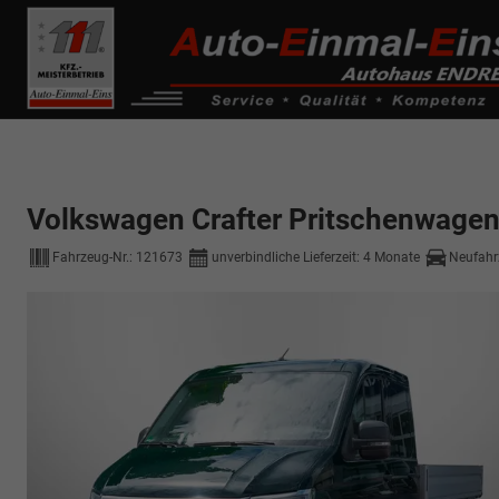
------------ Host Name : selector1._domainkey Points to address or valu
de0k._domainkey.autoeinmaleins.onmicrosoft.com
Volkswagen Crafter Pritschenwage
Fahrzeug-Nr.:
121673
unverbindliche Lieferzeit:
4 Monate
Neufahr