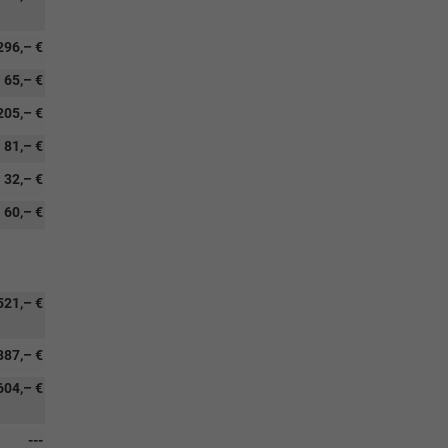
296,– €
65,– €
205,– €
81,– €
32,– €
60,– €
521,– €
887,– €
604,– €
---