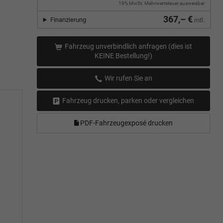
19% MwSt. Mehrwertsteuer ausweisbar
367,– €
Finanzierung
mtl.
Fahrzeug unverbindlich anfragen (dies ist
KEINE Bestellung!)
Wir rufen Sie an
Fahrzeug drucken, parken oder vergleichen
PDF-Fahrzeugexposé drucken