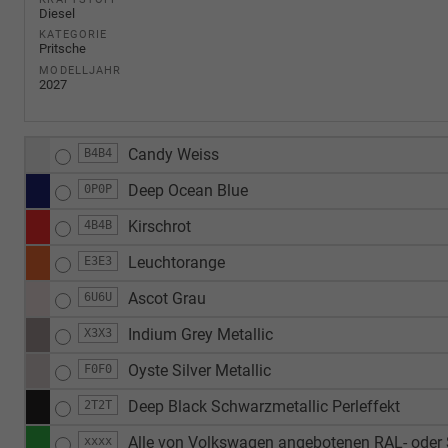
Diesel
KATEGORIE
Pritsche
MODELLJAHR
2027
Candy Weiss
B4B4
Deep Ocean Blue
0P0P
Kirschrot
4B4B
Leuchtorange
E3E3
Ascot Grau
6U6U
Indium Grey Metallic
X3X3
Oyste Silver Metallic
F0F0
Deep Black Schwarzmetallic Perleffekt
2T2T
Alle von Volkswagen angebotenen RAL- oder S
xxxx