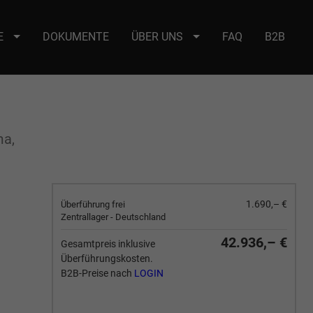
E
DOKUMENTE
ÜBER UNS
FAQ
B2B
e : selector2._domainkey Points to address or value: selector2-aee-
ma,
1.690,– €
Überführung frei
Zentrallager - Deutschland
42.936,– €
Gesamtpreis inklusive
Überführungskosten.
B2B-Preise nach
LOGIN