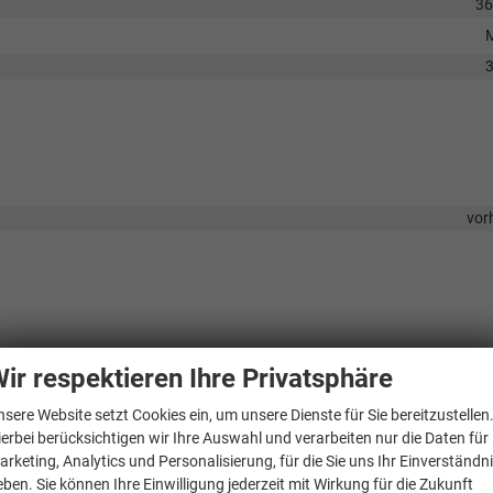
3
vor
telligentem Geschwindigkeitsassistent mit vorausschauender
ir respektieren Ihre Privatsphäre
nsere Website setzt Cookies ein, um unsere Dienste für Sie bereitzustellen
 automatischer Distanzhaltung und intelligentem
1.
ierbei berücksichtigen wir Ihre Auswahl und verarbeiten nur die Daten für
e Assistent Lane Assist mit Emergency Assist und Stauassistent inklusi
arketing, Analytics und Personalisierung, für die Sie uns Ihr Einverständn
eben. Sie können Ihre Einwilligung jederzeit mit Wirkung für die Zukunft