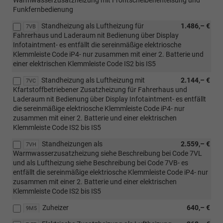
Funkfernbedienung
Standheizung als Luftheizung für
1.486,– €
7VB
Fahrerhaus und Laderaum nit Bedienung über Display
Infotaintment- es entfällt die sereinmäßige elektriosche
Klemmleiste Code iP4- nur zusammen mit einer 2. Batterie und
einer elektrischen Klemmleiste Code IS2 bis IS5
Standheizung als Luftheizung mit
2.144,– €
7VC
Kfartstoffbetriebener Zusatzheizung für Fahrerhaus und
Laderaum nit Bedienung über Display Infotaintment- es entfällt
die sereinmäßige elektriosche Klemmleiste Code iP4- nur
zusammen mit einer 2. Batterie und einer elektrischen
Klemmleiste Code IS2 bis IS5
Standheizungen als
2.559,– €
7VH
Warmwasserzusatzheizung siehe Beschreibung bei Code 7VL
und als Luftheizung siehe Beschreibung bei Code 7VB- es
entfällt die sereinmäßige elektriosche Klemmleiste Code iP4- nur
zusammen mit einer 2. Batterie und einer elektrischen
Klemmleiste Code IS2 bis IS5
Zuheizer
640,– €
9M5