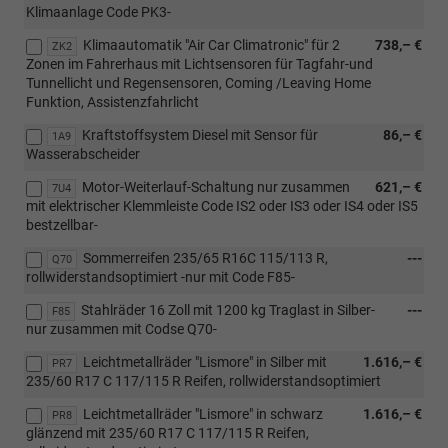
Klimaanlage Code PK3-
Klimaautomatik "Air Car Climatronic" für 2
738,– €
ZK2
Zonen im Fahrerhaus mit Lichtsensoren für Tagfahr-und
Tunnellicht und Regensensoren, Coming /Leaving Home
Funktion, Assistenzfahrlicht
Kraftstoffsystem Diesel mit Sensor für
86,– €
1A9
Wasserabscheider
Motor-Weiterlauf-Schaltung nur zusammen
621,– €
7U4
mit elektrischer Klemmleiste Code IS2 oder IS3 oder IS4 oder IS5
bestzellbar-
Sommerreifen 235/65 R16C 115/113 R,
---
Q70
rollwiderstandsoptimiert -nur mit Code F85-
Stahlräder 16 Zoll mit 1200 kg Traglast in Silber-
---
F85
nur zusammen mit Codse Q70-
Leichtmetallräder "Lismore" in Silber mit
1.616,– €
PR7
235/60 R17 C 117/115 R Reifen, rollwiderstandsoptimiert
Leichtmetallräder "Lismore" in schwarz
1.616,– €
PR8
glänzend mit 235/60 R17 C 117/115 R Reifen,