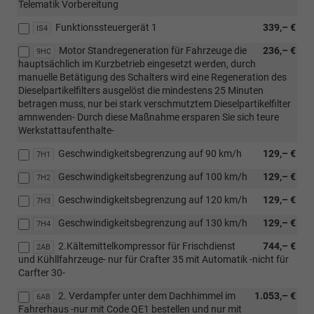
Telematik Vorbereitung
Funktionssteuergerät 1
339,– €
IS4
Motor Standregeneration für Fahrzeuge die
236,– €
9HC
hauptsächlich im Kurzbetrieb eingesetzt werden, durch
manuelle Betätigung des Schalters wird eine Regeneration des
Dieselpartikelfilters ausgelöst die mindestens 25 Minuten
betragen muss, nur bei stark verschmutztem Dieselpartikelfilter
amnwenden- Durch diese Maßnahme ersparen Sie sich teure
Werkstattaufenthalte-
Geschwindigkeitsbegrenzung auf 90 km/h
129,– €
7H1
Geschwindigkeitsbegrenzung auf 100 km/h
129,– €
7H2
Geschwindigkeitsbegrenzung auf 120 km/h
129,– €
7H3
Geschwindigkeitsbegrenzung auf 130 km/h
129,– €
7H4
2.Kältemittelkompressor für Frischdienst
744,– €
2AB
und Kühllfahrzeuge- nur für Crafter 35 mit Automatik -nicht für
Carfter 30-
2. Verdampfer unter dem Dachhimmel im
1.053,– €
6AB
Fahrerhaus -nur mit Code QE1 bestellen und nur mit