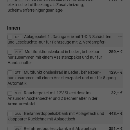
elektrische Luftheizung als Zusatzheizung,
Scheinwerferreinigungsanlage-
Innen
Ablagepaket 1 : Dachgalerie mit 1-DIN Schächten
---
QE1
und Leseleuchte -nur für Fahrzeuge mit 2. Verdampfer-
Multifunktionslenkrad in Leder , beheizbar -
259,– €
2FM
nur zusammen mit einem Assistenzpaket und nur für
Handschalter
Multifunktionslenkrad in Leder , beheizbar -
129,– €
2FT
nur zusammen mit einem Assistenzpaket und nur für 8-gang
Automatik
Raucherpaket mit 12V Stzeckdose im
32,– €
9JC
Anzünder, Aschenbecher und 2 Becherhalter in der
Armaturentafel
Beifahrerdoppelsitzbank mit Ablagefach und
443,– €
3SS
klappbarer Rücklehne mit Ablagetisch
Beifahrerdopplesitzbank mit Ablagefach
351,– €
3SJ