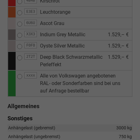
Kirschrot
4B4B
Leuchtorange
E3E3
Ascot Grau
6U6U
Indium Grey Metallic
1.529,– €
X3X3
Oyste Silver Metallic
1.529,– €
F0F0
Deep Black Schwarzmetallic
1.529,– €
2T2T
Perleffekt
Alle von Volkswagen angebotenen
xxxx
RAL- oder Sonderfarben sind bei uns
auf Anfrage bestellbar
Allgemeines
Sonstiges
Anhängelast (gebremst)
3000 kg
Anhängelast (ungebremst)
750 kg