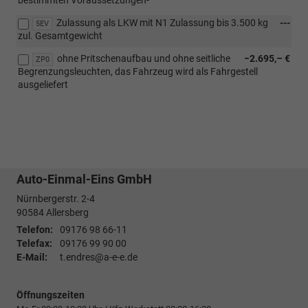
Zulassung als LKW mit N1 Zulassung bis 3.500 kg
---
5EV
zul. Gesamtgewicht
ohne Pritschenaufbau und ohne seitliche
−2.695,– €
ZP0
Begrenzungsleuchten, das Fahrzeug wird als Fahrgestell
ausgeliefert
Auto-Einmal-Eins GmbH
Nürnbergerstr. 2-4
90584
Allersberg
Telefon:
09176 98 66-11
Telefax:
09176 99 90 00
E-Mail:
t.endres@a-e-e.de
Öffnungszeiten