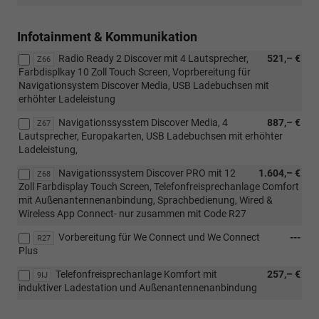
Infotainment & Kommunikation
Radio Ready 2 Discover mit 4 Lautsprecher,
521,– €
Z66
Farbdisplkay 10 Zoll Touch Screen, Voprbereitung für
Navigationsystem Discover Media, USB Ladebuchsen mit
erhöhter Ladeleistung
Navigationssysstem Discover Media, 4
887,– €
Z67
Lautsprecher, Europakarten, USB Ladebuchsen mit erhöhter
Ladeleistung,
Navigationssystem Discover PRO mit 12
1.604,– €
Z68
Zoll Farbdisplay Touch Screen, Telefonfreisprechanlage Comfort
mit Außenantennenanbindung, Sprachbedienung, Wired &
Wireless App Connect- nur zusammen mit Code R27
Vorbereitung für We Connect und We Connect
---
R27
Plus
Telefonfreisprechanlage Komfort mit
257,– €
9IJ
induktiver Ladestation und Außenantennenanbindung