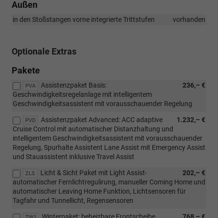
Außen
in den Stoßstangen vorne integrierte Trittstufen
vorhanden
Optionale Extras
Pakete
Assistenzpaket Basis:
236,– €
PVA
Geschwindigkeitsregelanlage mit intelligentem
Geschwindigkeitsassistent mit vorausschauender Regelung
Assistenzpaket Advanced: ACC adaptive
1.232,– €
PVD
Cruise Control mit automatischer Distanzhaltung und
intelligentem Geschwindigkeitsassistent mit vorausschauender
Regelung, Spurhalte Assistent Lane Assist mit Emergency Assist
und Stauassistent inklusive Travel Assist
Licht & Sicht Paket mit Light Assist-
202,– €
ZLS
automatischer Fernlichtregulirung, manueller Coming Home und
automatischer Leaving Home Funktion, Lichtsensoren für
Tagfahr und Tunnellicht, Regensensoren
Winterpaket: beheizbare Frontscheibe,
768,– €
ZW1