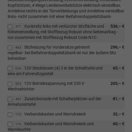
Kopfstützen, 4 Wege Lendenwirbelstütze elektrisch einstellbar,
Armlehne rechts in der Türverkleidungs und Armlehne verstellbar
links- nicht zusammen mit einer Beifahrerdoppelsitzbank-
Kuriersitz links mit verkürzter Sitzfläche und
536,– €
3TT
höheneinstellung, mit Stoffbezug Robust ohne Seitenairbag -
nur zusammen mit Stoffbezug Robust Code N1C-
Sitzheizung für Vordersitze getrennt
296,– €
4A3
regelbar- bei Beifahrerdoppelsitzbank ist nur der äußere Sitz
beheizbar-
12V Steckdosen (4) 3 in der Schalttafel und
65,– €
EU4
eine am Fahrersitzgestell
12V Betriebsspannung mit 230 V
205,– €
9Z3
Wechselrichter
Zusatzkonsole mit Schalterplätzen auf der
81,– €
4N7
Armaturentafel
Verbandskasten und Warndreieck
32,– €
1T3
Verbandskasten und Warndreieck und
60,– €
1T6
Warnleuchte