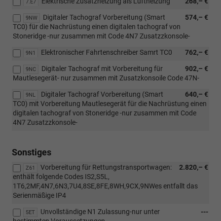
Elektrische Zusatzheizung als Luftheizung
268,– €
7.E7
Digitaler Tachograf Vorbereitung (Smart
574,– €
9NW
TC0) für die Nachrüstung einen digitalen tachograf von
Stoneridge -nur zusammen mit Code 4N7 Zusatzzkonsole-
Elektronischer Fahrtenschreiber Samrt TC0
762,– €
9N1
Digitaler Tachograf mit Vorbereitung für
902,– €
9NC
Mautlesegerät- nur zusammen mit Zusatzkonsoile Code 47N-
Digitaler Tachograf Vorbereitung (Smart
640,– €
9NL
TC0) mit Vorbereitung Mautlesegerät für die Nachrüstung einen
digitalen tachograf von Stoneridge -nur zusammen mit Code
4N7 Zusatzzkonsole-
Sonstiges
Vorbereitung für Rettungstransportwagen:
2.820,– €
Z61
enthält folgende Codes IS2,S5L,
1T6,2MF,4N7,6N3,7U4,8SE,8FE,8WH,9CX,9NWes entfallt das
Serienmäßige IP4
Unvollständige N1 Zulassung-nur unter
---
5ET
bestimmten Voraussetzungen-