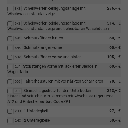
Scheinwerfer Reinigungsanlage mit
276,– €
8X8
Wischwasserstandanzeige
Scheinwerfer Reinigungsanlage mit
314,– €
8X1
Wischwasserstandanzeige und beheizbaren Waschdüsen
Schmutzfänger hinten
60,– €
6N1
Schmutzfänger vorne
60,– €
6N3
Schmutzfänger vorne und hinten
105,– €
6N2
Stoßstangen vorne mit lackierter Blende in
60,– €
2JF
Wagenfarbe
Fahrerhaustüren mit verstärkten Scharnieren
70,– €
0D3
Steinschlagschutz für den Unterboden
313,– €
0S3
hinten und seitlich nur zusammen mit Abschlussträger Code
AT2 und Pritschenaufbau Code ZP1
1 Unterlegkeil
27,– €
2NB
2 Unterlegkeile
50,– €
2NC