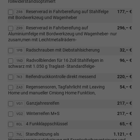
rollwiderstandsoptimiert
Reserverad in Fahrbereifung auf Stahlfelge
177,– €
ZR8
mit Bordwerkzeug und Wagenheber
Reserverad in Fahrbereifung auf
296,– €
ZR9
Aluminiumfelge mit Bordwerkzeug und Wagenheber- nur
zusam,men mit Leichtmetallrädern-
Radschrauben mit Diebstahlsicherung
32,– €
1PB
Radvollblenden für 16 Zoll Stahlfelgen in
96,– €
1ND
schwarz mit 1.050 g Traglast- Standardfelge-
Reifendruckkontrolle direkt messend
220,– €
7K3
Regensensoren, Tagfahrlicht mit Leaving
54,– €
ZA3
Home und manueller Cmiong Home Funktion,
Ganzjahresreifen
217,– €
VG1
Winterreifen M+S
217,– €
VG2
4 Funkklappschlüssel
65,– €
8QL
Standheizung als
1.121,– €
7VL
Warmwasserzusatzheizung mit Frontscheibenenteisung und