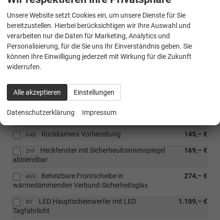
Kabelsatz, Sreckdose, Anhängebock und Steuergerät inklusive
Unsere Website setzt Cookies ein, um unsere Dienste für Sie
Gepsannstabilisierung
bereitzustellen. Hierbei berücksichtigen wir Ihre Auswahl und
Außensiegel elektrisch einstellbar , elektrisch
312,– €
6XP
verarbeiten nur die Daten für Marketing, Analytics und
klappbar und beheizbar
Personalisierung, für die Sie uns Ihr Einverständnis geben. Sie
können Ihre Einwilligung jederzeit mit Wirkung für die Zukunft
Design Paket: Kühlerschutzgitter lackiert mit
298,– €
6KD
3 Chromleisten und Ausströmer-Blenden mir Silber
widerrufen.
Applikationen
CW-Wert-Verkleidung
---
Alle akzeptieren
Einstellungen
VM1
Dachblinkleuchten -Vorbereitung - bei
43,– €
9H2
Datenschutzerklärung
Impressum
Montage ist TÜV Einzelabnahme erforderlich-
Rückkamera Vorbereitung
145,– €
KAB
Heckfenster mit Sicherheuitsinnenspiegel
169,– €
ZHf
abblendbar
Beheizbare Frontscheibe in
274,– €
4GX
wärmedämmenden Verbund-Sicherheitsglas
LED Hauptscheinwerfer mit LED
1.109,– €
8IT
Tagfahrlicht