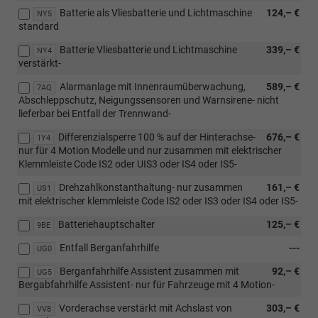
Batterie als Vliesbatterie und Lichtmaschine
124,– €
NY5
standard
Batterie Vliesbatterie und Lichtmaschine
339,– €
NY4
verstärkt-
Alarmanlage mit Innenraumüberwachung,
589,– €
7AQ
Abschleppschutz, Neigungssensoren und Warnsirene- nicht
lieferbar bei Entfall der Trennwand-
Differenzialsperre 100 % auf der Hinterachse-
676,– €
1Y4
nur für 4 Motion Modelle und nur zusammen mit elektrischer
Klemmleiste Code IS2 oder UIS3 oder IS4 oder IS5-
Drehzahlkonstanthaltung- nur zusammen
161,– €
US1
mit elektrischer klemmleiste Code IS2 oder IS3 oder IS4 oder IS5-
Batteriehauptschalter
125,– €
9BE
Entfall Berganfahrhilfe
---
UG0
Berganfahrhilfe Assistent zusammen mit
92,– €
UG5
Bergabfahrhilfe Assistent- nur für Fahrzeuge mit 4 Motion-
Vorderachse verstärkt mit Achslast von
303,– €
VV8