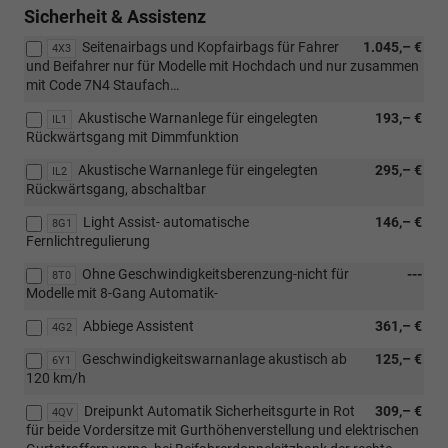
Sicherheit & Assistenz
Seitenairbags und Kopfairbags für Fahrer
1.045,– €
4X3
und Beifahrer nur für Modelle mit Hochdach und nur zusammen
mit Code 7N4 Staufach…
Akustische Warnanlege für eingelegten
193,– €
IL1
Rückwärtsgang mit Dimmfunktion
Akustische Warnanlege für eingelegten
295,– €
IL2
Rückwärtsgang, abschaltbar
Light Assist- automatische
146,– €
8G1
Fernlichtregulierung
Ohne Geschwindigkeitsberenzung-nicht für
---
8T0
Modelle mit 8-Gang Automatik-
Abbiege Assistent
361,– €
4G2
Geschwindigkeitswarnanlage akustisch ab
125,– €
6Y1
120 km/h
Dreipunkt Automatik Sicherheitsgurte in Rot
309,– €
4QV
für beide Vordersitze mit Gurthöhenverstellung und elektrischen