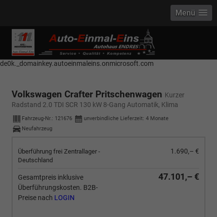
Menü
------------ Host Name : selector1._domainkey Points to address or value:
selector1-aee-de0k._domainkey.autoeinmaleins.onmicrosoft.com Host
Name : selector2._domainkey Points to address or value: selector2-aee-
de0k._domainkey.autoeinmaleins.onmicrosoft.com
Volkswagen Crafter Pritschenwagen
Kurzer
Radstand 2.0 TDI SCR 130 kW 8-Gang Automatik, Klima
Fahrzeug-Nr.:
121676
unverbindliche Lieferzeit:
4 Monate
Neufahrzeug
1.690,– €
Überführung frei Zentrallager -
Deutschland
47.101,– €
Gesamtpreis inklusive
Überführungskosten. B2B-
Preise nach
LOGIN