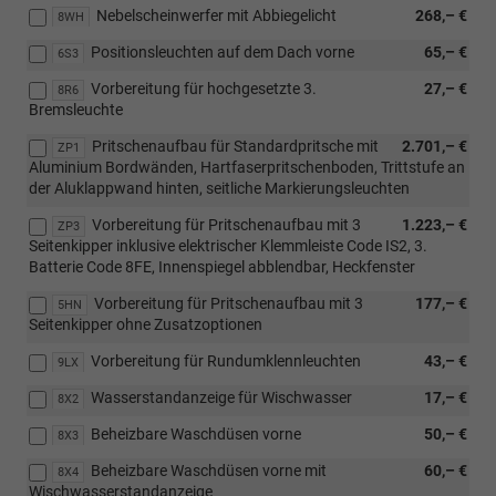
Nebelscheinwerfer mit Abbiegelicht
268,– €
8WH
Positionsleuchten auf dem Dach vorne
65,– €
6S3
Vorbereitung für hochgesetzte 3.
27,– €
8R6
Bremsleuchte
Pritschenaufbau für Standardpritsche mit
2.701,– €
ZP1
Aluminium Bordwänden, Hartfaserpritschenboden, Trittstufe an
der Aluklappwand hinten, seitliche Markierungsleuchten
Vorbereitung für Pritschenaufbau mit 3
1.223,– €
ZP3
Seitenkipper inklusive elektrischer Klemmleiste Code IS2, 3.
Batterie Code 8FE, Innenspiegel abblendbar, Heckfenster
Vorbereitung für Pritschenaufbau mit 3
177,– €
5HN
Seitenkipper ohne Zusatzoptionen
Vorbereitung für Rundumklennleuchten
43,– €
9LX
Wasserstandanzeige für Wischwasser
17,– €
8X2
Beheizbare Waschdüsen vorne
50,– €
8X3
Beheizbare Waschdüsen vorne mit
60,– €
8X4
Wischwasserstandanzeige