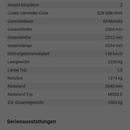
Anzahl Sitzplätze
2
Codes: Hersteller-Code
SZB B8B/KH6
Garantiedauer
60 Monate
Gesamtbreite
2068 mm
Gesamthöhe
2312 mm
Gesamtlänge
6204 mm
Höchstgeschwindigkeit
158 km/h
Leergewicht
2226 kg
Länge Typ
L3
Nutzlast
1274 kg
Radstand
3640 mm
Radstand Typ
MIDDLE
Zul. Gesamtgewicht
3500 kg
Serienausstattungen