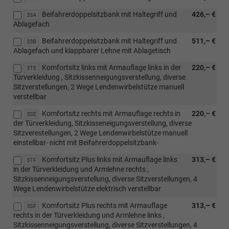
Beifahrerdoppelsitzbank mit Haltegriff und
426,– €
33A
Ablagefach
Beifahrerdoppelsitzbank mit Haltegriff und
511,– €
33B
Ablagefach und klappbarer Lehne mit Ablagetisch
Komfortsitz links mit Armauflage links in der
220,– €
3TE
Türverkleidung , Sitzkissenneigungsverstellung, diverse
Sitzverstellungen, 2 Wege Lendenwirbelstütze manuell
verstellbar
Komfortsitz rechts mit Armauflage rechts in
220,– €
3SE
der Türverkleidung, Sitzkisseneigungsverstellung, diverse
Sitzverestellungen, 2 Wege Lendenwirbelstütze manuell
einstellbar- nicht mit Beifahrerdoppelsitzbank-
Komfortsitz Plus links mit Armauflage links
313,– €
3TF
in der Türverkleidung und Armlehne rechts ,
Sitzkissenneigungsverstellung, diverse Sitzverstellungen, 4
Wege Lendenwirbelstütze elektrisch verstellbar
Komfortsitz Plus rechts mit Armauflage
313,– €
3SF
rechts in der Türverkleidung und Armlehne links ,
Sitzkissenneigungsverstellung, diverse Sitzverstellungen, 4