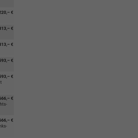
220,– €
313,– €
313,– €
593,– €
593,– €
t
666,– €
hts-
666,– €
nks-