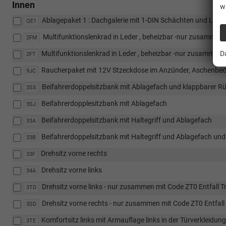
Innen
w
Ablagepaket 1 : Dachgalerie mit 1-DIN Schächten und Lesel
QE1
Multifunktionslenkrad in Leder , beheizbar -nur zusammen
2FM
D
Multifunktionslenkrad in Leder , beheizbar -nur zusammen 
2FT
Raucherpaket mit 12V Stzeckdose im Anzünder, Aschenbech
9JC
Beifahrerdoppelsitzbank mit Ablagefach und klappbarer Rü
3SS
Beifahrerdopplesitzbank mit Ablagefach
3SJ
Beifahrerdoppelsitzbank mit Haltegriff und Ablagefach
33A
Beifahrerdoppelsitzbank mit Haltegriff und Ablagefach und
33B
Drehsitz vorne rechts
33F
Drehsitz vorne links
34A
Drehsitz vorne links - nur zusammen mit Code ZT0 Entfall 
3TD
Drehsitz vorne rechts - nur zusammen mit Code ZT0 Entfal
3SD
Komfortsitz links mit Armauflage links in der Türverkleidung
3TE