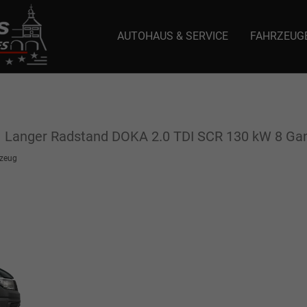
AUTOHAUS & SERVICE
FAHRZEUG
e: selector1-aee-de0k._domainkey.autoeinmaleins.onmicrosoft.com Host Nam
n
Langer Radstand DOKA 2.0 TDI SCR 130 kW 8 Gang
zeug