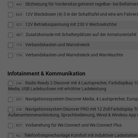
Sitzheizung für Vordersitze getrennt regelbar- bei Beifahrer
4A3
12V Steckdosen (4) 3 in der Schalttafel und eine am Fahrers
EU4
12V Betriebsspannung mit 230 V Wechselrichter
9Z3
Zusatzkonsole mit Schalterplätzen auf der Armaturentafel
4N7
Verbandskasten und Warndreieck
1T3
Verbandskasten und Warndreieck und Warnleuchte
1T6
Infotainment & Kommunikation
Radio Ready 2 Discover mit 4 Lautsprecher, Farbdisplkay 1
Z66
Media, USB Ladebuchsen mit erhöhter Ladeleistung
Navigationssysstem Discover Media, 4 Lautsprecher, Europ
Z67
Navigationssystem Discover PRO mit 12 Zoll Farbdisplay T
Z68
Außenantennenanbindung, Sprachbedienung, Wired & Wireless App
Vorbereitung für We Connect und We Connect Plus
R27
Telefonfreisprechanlage Komfort mit induktiver Ladestat
9IJ