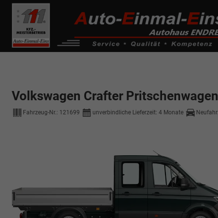
------------ Host Name : selector1._domainkey Points to address or valu
de0k._domainkey.autoeinmaleins.onmicrosoft.com
Volkswagen Crafter Pritschenwage
Fahrzeug-Nr.:
121699
unverbindliche Lieferzeit:
4 Monate
Neufahr