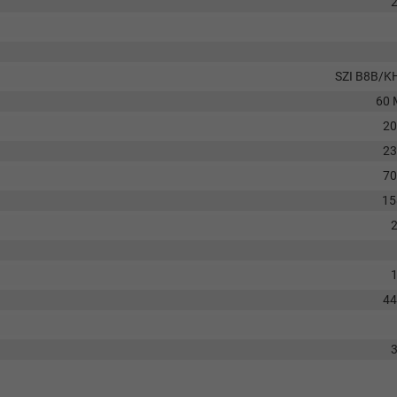
SZI B8B/K
60 
2
2
7
15
4