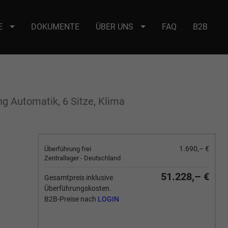
E
DOKUMENTE
ÜBER UNS
FAQ
B2B
e : selector2._domainkey Points to address or value: selector2-aee-
 Automatik, 6 Sitze, Klima
1.690,– €
Überführung frei
Zentrallager - Deutschland
51.228,– €
Gesamtpreis inklusive
Überführungskosten.
B2B-Preise nach
LOGIN