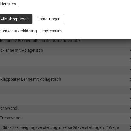
iderrufen.
euchte -nur für Fahrzeuge mit 2. Verdampfer-
Alle akzeptieren
Einstellungen
 mit einem Assistenzpaket und nur für Handschalter
atenschutzerklärung
Impressum
mit einem Assistenzpaket und nur für 8-gang Automatik
er und 2 Becherhalter in der Armaturentafel
cklehne mit Ablagetisch
 klappbarer Lehne mit Ablagetisch
Trennwand-
l Trennwand-
 , Sitzkissenneigungsverstellung, diverse Sitzverstellungen, 2 Wege