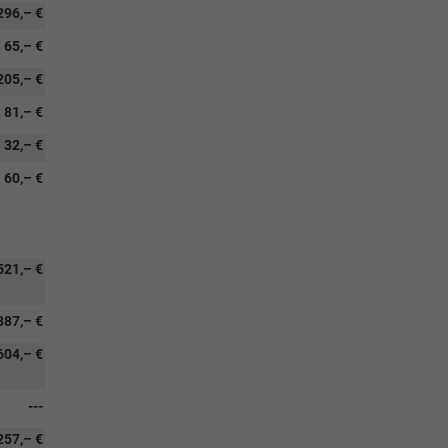
296,– €
65,– €
205,– €
81,– €
32,– €
60,– €
521,– €
887,– €
604,– €
---
257,– €