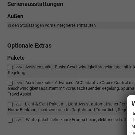
Serienausstattungen
Außen
in den Stoßstangen vorne integrierte Trittstufen
Optionale Extras
Pakete
Assistenzpaket Basis: Geschwindigkeitsregelanlage mit in
PVA
Regelung
Assistenzpaket Advanced: ACC adaptive Cruise Control mit
PVD
Geschwindigkeitsassistent mit vorausschauender Regelung, Spurhalt
Travel Assist
W
Licht & Sicht Paket mit Light Assist-automatischer Fernli
ZLS
Home Funktion, Lichtsensoren für Tagfahr und Tunnellicht, Regens
U
Winterpaket: beheizbare Frontscheibe, elektrische Lufthei
H
ZW1
M
g