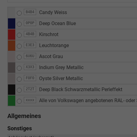
Candy Weiss
B4B4
Deep Ocean Blue
0P0P
Kirschrot
4B4B
Leuchtorange
E3E3
Ascot Grau
6U6U
Indium Grey Metallic
X3X3
Oyste Silver Metallic
F0F0
Deep Black Schwarzmetallic Perleffekt
2T2T
Alle von Volkswagen angebotenen RAL- oder S
xxxx
Allgemeines
Sonstiges