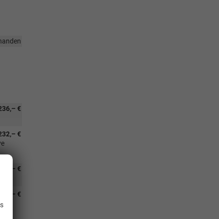
handen
236,– €
232,– €
ve
202,– €
.
768,– €
is