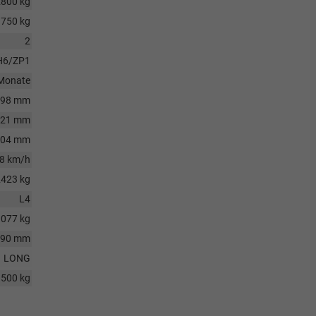
2800 kg
750 kg
2
H6/ZP1
Monate
098 mm
321 mm
004 mm
8 km/h
2423 kg
L4
1077 kg
490 mm
LONG
3500 kg