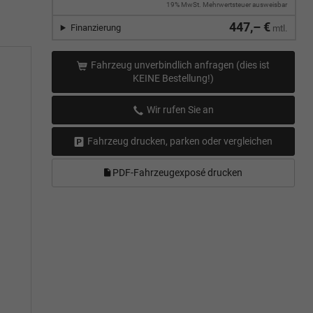
19% MwSt. Mehrwertsteuer ausweisbar
447,– €
Finanzierung
mtl.
Fahrzeug unverbindlich anfragen (dies ist
KEINE Bestellung!)
Wir rufen Sie an
Fahrzeug drucken, parken oder vergleichen
PDF-Fahrzeugexposé drucken