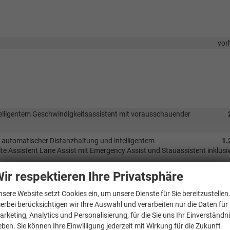
vor
telligentem Geschwindigkeitsassistent mit vorausschauender
 automatischer Distanzhaltung und intelligentem
1.
e Assistent Lane Assist mit Emergency Assist und Stauassistent inklusi
ir respektieren Ihre Privatsphäre
chtregulirung, manueller Coming Home und automatischer Leaving
ensoren
nsere Website setzt Cookies ein, um unsere Dienste für Sie bereitzustellen
zung als Zusatzheizung, Scheinwerferreinigungsanlage-
ierbei berücksichtigen wir Ihre Auswahl und verarbeiten nur die Daten für
arketing, Analytics und Personalisierung, für die Sie uns Ihr Einverständn
eben. Sie können Ihre Einwilligung jederzeit mit Wirkung für die Zukunft