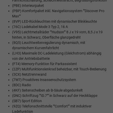
Fahrlichtschaltung, Schlechtwetterlicht, Begrüßungsfunktion
(PBE) Interieurpaket
(PBP) Komfortpaket inkl. Navigationssystem ""Discover Pro
Max""
(8VP) LED-Rückleuchten mit dynamischer Blinkleuchte
(76C) Ladekabel Mode 3 Typ 2, 16 A
(V95) Leichtmetallräder ""Hudson"" 8 J x 19 vorn, 8,5 J x 19
hinten, in Schwarz, Oberfläche glanzgedreht
(8Q5) Leuchtweitenregulierung dynamisch, mit
dynamischem Kurvenfahrlicht
(LH3) Maximale DC-Ladeleistung (Gleichstrom) abhängig
von der Antriebsbatterie
(FT4) Memory-Funktion für Parkassistent
(2ZP) Multifunktionslenkrad beheizbar, mit Touch-Bedienung
(3CX) Netztrennwand
(7W7) Proaktives Insassenschutzsystem
(8DC) Radio
(4KF) Seitenscheiben ab B-Säule abgedunkelt
(0NC) Schriftzug ""ID.7"" in Schwarz auf der Heckklappe
(SB7) Sport Edition
(9ZQ) Telefonschnittstelle ""Comfort"" mit induktiver
Ladefunktion