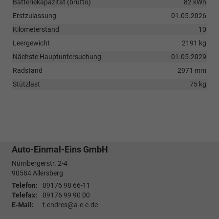
Batteriekapazität (brutto)
82 kWh
Erstzulassung
01.05.2026
Kilometerstand
10
Leergewicht
2191 kg
Nächste Hauptuntersuchung
01.05.2029
Radstand
2971 mm
Stützlast
75 kg
Auto-Einmal-Eins GmbH
Nürnbergerstr. 2-4
90584
Allersberg
Telefon:
09176 98 66-11
Telefax:
09176 99 90 00
E-Mail:
t.endres@a-e-e.de