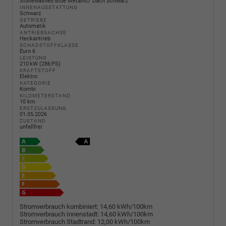
Stonewashed Blue Metallic/ Dach Schwarz
INNENAUSSTATTUNG
Schwarz
GETRIEBE
Automatik
ANTRIEBSACHSE
Heckantrieb
SCHADSTOFFKLASSE
Euro 6
LEISTUNG
210 kW (286 PS)
KRAFTSTOFF
Elektro
KATEGORIE
Kombi
KILOMETERSTAND
10 km
ERSTZULASSUNG
01.05.2026
ZUSTAND
unfallfrei
Stromverbrauch kombiniert:
14,60 kWh/100km
Stromverbrauch Innenstadt:
14,60 kWh/100km
Stromverbrauch Stadtrand:
12,00 kWh/100km