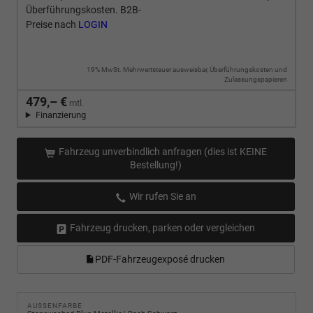
Überführungskosten. B2B-
Preise nach
LOGIN
19% MwSt. Mehrwertsteuer ausweisbar, Überführungskosten und
Zulassungspapieren
479,– €
mtl.
Finanzierung
Fahrzeug unverbindlich anfragen (dies ist KEINE
Bestellung!)
Wir rufen Sie an
Fahrzeug drucken, parken oder vergleichen
PDF-Fahrzeugexposé drucken
AUSSENFARBE