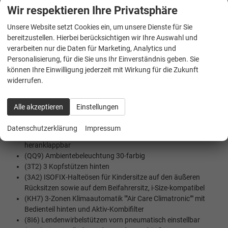
(NZ4) Notruf Service
Wir respektieren Ihre Privatsphäre
(LT2) Geschwindigkeitsbegrenzer mit vorausschauender
Regelung
Unsere Website setzt Cookies ein, um unsere Dienste für Sie
(7AL) Diebstahlwarnanlage mit Innenraumüberwachung,
bereitzustellen. Hierbei berücksichtigen wir Ihre Auswahl und
Back-up-Horn und Abschleppschutz
verarbeiten nur die Daten für Marketing, Analytics und
(2H5) Fahrprofilauswahl
Personalisierung, für die Sie uns Ihr Einverständnis geben. Sie
(6C2) Seitenairbag vorn, mit Kopfairbag und
können Ihre Einwilligung jederzeit mit Wirkung für die Zukunft
Interaktionsairbag vorn
widerrufen.
(8N6) Regensensor
(8A5) Parkassistent ""Park Assist Pro"", inkl. Einparkhilfe
Alle akzeptieren
Einstellungen
INNENAUSSTATTUNG UND KOMFORT:
Datenschutzerklärung
Impressum
(6XQ) Außenspiegel elektr. einstell-/ heizbar und
heranklappbar
(QQ9) Ambientebeleuchtung 30-farbig
(3T2) 3 Kopfstützen hinten
(3A2) ISOFIX-Halteösen für Kindersitze auf den äußeren
Rücksitzen sowie auf dem Beifahrersitz, i-Size-kompatibel
(KH7) 3-Zonen Klimaautomatik ""Air Care Climatronic"" mit
Bedienteil hinten und Aktiv-Kombifilter
(8I6) Lendenwirbelstützen vorn pneumatisch einstellbar