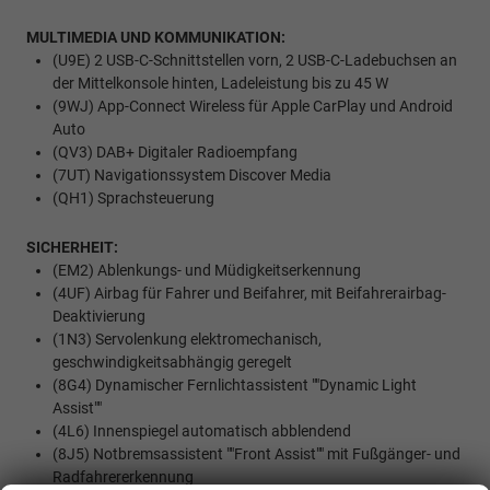
MULTIMEDIA UND KOMMUNIKATION:
(U9E) 2 USB-C-Schnittstellen vorn, 2 USB-C-Ladebuchsen an
der Mittelkonsole hinten, Ladeleistung bis zu 45 W
(9WJ) App-Connect Wireless für Apple CarPlay und Android
Auto
(QV3) DAB+ Digitaler Radioempfang
(7UT) Navigationssystem Discover Media
(QH1) Sprachsteuerung
SICHERHEIT:
(EM2) Ablenkungs- und Müdigkeitserkennung
(4UF) Airbag für Fahrer und Beifahrer, mit Beifahrerairbag-
Deaktivierung
(1N3) Servolenkung elektromechanisch,
geschwindigkeitsabhängig geregelt
(8G4) Dynamischer Fernlichtassistent ""Dynamic Light
Assist""
(4L6) Innenspiegel automatisch abblendend
(8J5) Notbremsassistent ""Front Assist"" mit Fußgänger- und
Radfahrererkennung