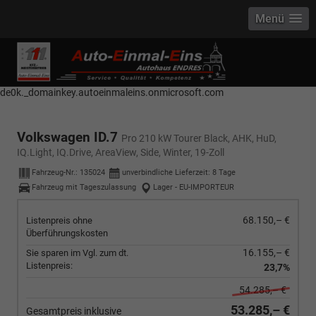
Menü
------------ Host Name : selector1._domainkey Points to address or value:
selector1-aee-de0k._domainkey.autoeinmaleins.onmicrosoft.com Host
Name : selector2._domainkey Points to address or value: selector2-aee-
de0k._domainkey.autoeinmaleins.onmicrosoft.com
Volkswagen ID.7
Pro 210 kW Tourer Black, AHK, HuD,
IQ.Light, IQ.Drive, AreaView, Side, Winter, 19-Zoll
Fahrzeug-Nr.:
135024
unverbindliche Lieferzeit:
8 Tage
Fahrzeug mit Tageszulassung
Lager - EU-IMPORTEUR
68.150,– €
Listenpreis ohne
Überführungskosten
16.155,– €
Sie sparen im Vgl. zum dt.
Listenpreis:
23,7%
54.285,– €
53.285,– €
Gesamtpreis inklusive