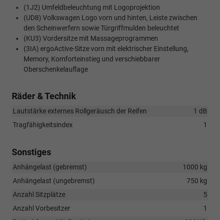
(1J2) Umfeldbeleuchtung mit Logoprojektion
(UD8) Volkswagen Logo vorn und hinten, Leiste zwischen
den Scheinwerfern sowie Türgriffmulden beleuchtet
(KU3) Vordersitze mit Massageprogrammen
(3IA) ergoActive-Sitze vorn mit elektrischer Einstellung,
Memory, Komforteinstieg und verschiebbarer
Oberschenkelauflage
Räder & Technik
Lautstärke externes Rollgeräusch der Reifen
1 dB
Tragfähigkeitsindex
1
Sonstiges
Anhängelast (gebremst)
1000 kg
Anhängelast (ungebremst)
750 kg
Anzahl Sitzplätze
5
Anzahl Vorbesitzer
1