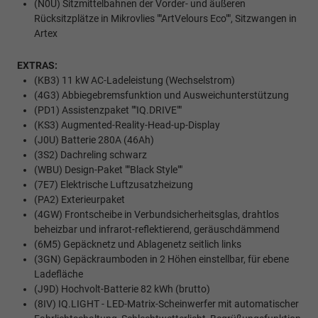
(N0U) Sitzmittelbahnen der Vorder- und äußeren
Rücksitzplätze in Mikrovlies ""ArtVelours Eco"", Sitzwangen in
Artex
EXTRAS:
(KB3) 11 kW AC-Ladeleistung (Wechselstrom)
(4G3) Abbiegebremsfunktion und Ausweichunterstützung
(PD1) Assistenzpaket ""IQ.DRIVE""
(KS3) Augmented-Reality-Head-up-Display
(J0U) Batterie 280A (46Ah)
(3S2) Dachreling schwarz
(WBU) Design-Paket ""Black Style""
(7E7) Elektrische Luftzusatzheizung
(PA2) Exterieurpaket
(4GW) Frontscheibe in Verbundsicherheitsglas, drahtlos
beheizbar und infrarot-reflektierend, geräuschdämmend
(6M5) Gepäcknetz und Ablagenetz seitlich links
(3GN) Gepäckraumboden in 2 Höhen einstellbar, für ebene
Ladefläche
(J9D) Hochvolt-Batterie 82 kWh (brutto)
(8IV) IQ.LIGHT - LED-Matrix-Scheinwerfer mit automatischer