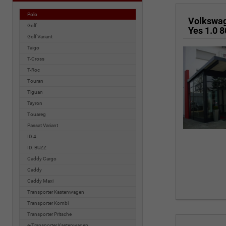
Polo
Volkswa
Golf
Golf Variant
Taigo
T-Cross
T-Roc
Touran
Tiguan
Tayron
Touareg
Passat Variant
ID.4
ID. BUZZ
Caddy Cargo
Caddy
Caddy Maxi
Transporter Kastenwagen
Transporter Kombi
Transporter Pritsche
e-Transporter Kastenwagen