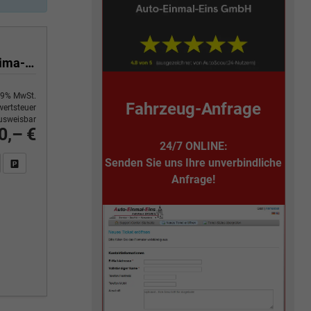
Yes 1.0 80 PS Sitzheizung-App Connect Wireless-Einparkhilfe-Klima-Sofort
9% MwSt.
Fahrzeug-Anfrage
ertsteuer
usweisbar
0,– €
24/7 ONLINE:
Senden Sie uns Ihre unverbindliche
n Sie an
DF-Fahrzeugexposé drucken
Fahrzeug drucken, parken oder vergleichen
Anfrage!