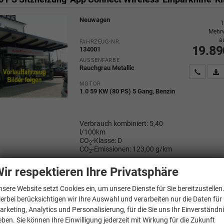
Neuwagen
1
Mehrw
a
FAHRZEUG-NR.
19.89
134001
AUSSENFARBE
Rauchgrau Metallic
Wir rufe
P
MOTOR
1.0 59 KW (80 PS) 5 Gang, Benzin
Verbrauch kombiniert:
5,40
l/100km
CO
-Klasse:
D
2
CO
-Emissionen:
123,00 g/km
2
ir respektieren Ihre Privatsphäre
nsere Website setzt Cookies ein, um unsere Dienste für Sie bereitzustellen
gen
Polo
ierbei berücksichtigen wir Ihre Auswahl und verarbeiten nur die Daten für
arketing, Analytics und Personalisierung, für die Sie uns Ihr Einverständn
eben. Sie können Ihre Einwilligung jederzeit mit Wirkung für die Zukunft