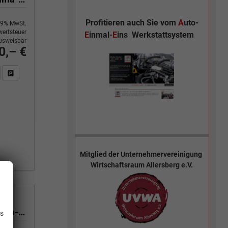
Profitieren auch Sie vom
A
uto-
9% MwSt.
ertsteuer
E
inmal-
E
ins
Werkstattsystem
usweisbar
0,– €
n Sie an
DF-Fahrzeugexposé drucken
Fahrzeug drucken, parken oder vergleichen
Mitglied der
Unternehmervereinigung
Wirtschaftsraum Allersberg e.V.
.
Yes 1.0 80 PS Sitzheizung-App Connect Wireless-Einparkhilfe-Klima-Sofort
is