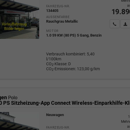
Mehrw
a
FAHRZEUG-NR.
19.89
134405
AUSSENFARBE
Rauchgrau Metallic
Wir rufe
P
MOTOR
1.0 59 KW (80 PS) 5 Gang, Benzin
Verbrauch kombiniert:
5,40
l/100km
CO
-Klasse:
D
2
CO
-Emissionen:
123,00 g/km
2
gen
Polo
Neuwagen
1
Mehrw
a
FAHRZEUG-NR.