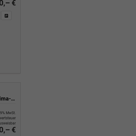
0,– €
n Sie an
DF-Fahrzeugexposé drucken
Fahrzeug drucken, parken oder vergleichen
Yes 1.0 80 PS Sitzheizung-App Connect Wireless-Einparkhilfe-Klima-Sofort
9% MwSt.
ertsteuer
usweisbar
0,– €