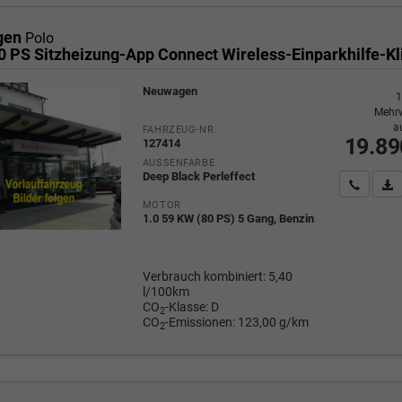
gen
Polo
Neuwagen
1
Mehrw
a
FAHRZEUG-NR.
19.89
127414
AUSSENFARBE
Deep Black Perleffect
Wir rufe
P
MOTOR
1.0 59 KW (80 PS) 5 Gang, Benzin
Verbrauch kombiniert:
5,40
l/100km
CO
-Klasse:
D
2
CO
-Emissionen:
123,00 g/km
2