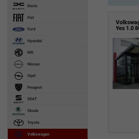
Dacia
Fiat
Volkswa
Ford
Hyundai
MG
Nissan
Opel
Peugeot
SEAT
Skoda
Toyota
Volkswagen