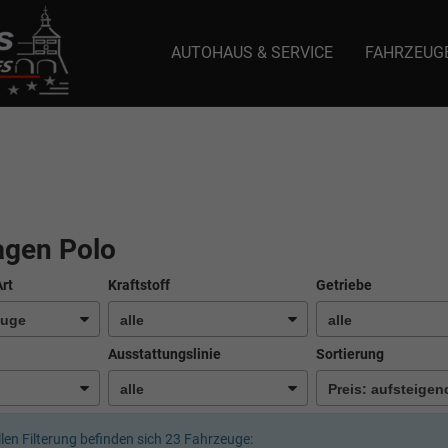
AUTOHAUS & SERVICE
FAHRZEUG
e: selector1-aee-de0k._domainkey.autoeinmaleins.onmicrosoft.com Host Nam
agen Polo
Art
Kraftstoff
Getriebe
Ausstattungslinie
Sortierung
llen Filterung befinden sich
23
Fahrzeuge: