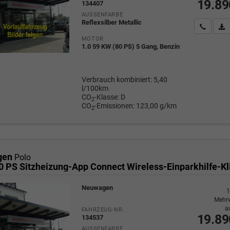
19.89
134407
AUSSENFARBE
Reflexsilber Metallic
Wir rufe
P
MOTOR
1.0 59 KW (80 PS) 5 Gang, Benzin
Verbrauch kombiniert:
5,40
l/100km
CO
-Klasse:
D
2
CO
-Emissionen:
123,00 g/km
2
gen
Polo
Neuwagen
1
Mehrw
a
FAHRZEUG-NR.
19.89
134537
AUSSENFARBE