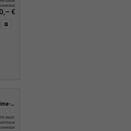
ertsteuer
usweisbar
0,– €
n Sie an
DF-Fahrzeugexposé drucken
Fahrzeug drucken, parken oder vergleichen
Yes 1.0 80 PS Sitzheizung-App Connect Wireless-Einparkhilfe-Klima-Sofort
9% MwSt.
ertsteuer
usweisbar