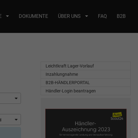
E
DOKUMENTE
ÜBER UNS
FAQ
B2B
e : selector2._domainkey Points to address or value: selector2-aee-
Leichtkraft Lager-Vorlauf
Inzahlungnahme
B2B-HÄNDLERPORTAL
Händler-Login beantragen