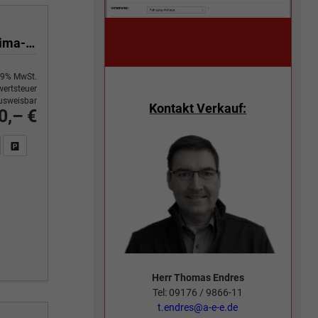
Yes 1.0 80 PS Sitzheizung-App Connect Wireless-Einparkhilfe-Klima-Sofort
9% MwSt.
ertsteuer
usweisbar
Kontakt Verkauf:
0,– €
n Sie an
DF-Fahrzeugexposé drucken
Fahrzeug drucken, parken oder vergleichen
Herr Thomas Endres
Tel: 09176 / 9866-11
t.endres@a-e-e.de