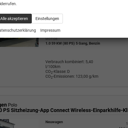
Neuwagen
iderrufen.
1
Mehrw
a
FAHRZEUG-NR.
19.89
Alle akzeptieren
Einstellungen
134404
AUSSENFARBE
Rauchgrau Metallic
atenschutzerklärung
Impressum
Wir rufe
P
MOTOR
1.0 59 KW (80 PS) 5 Gang, Benzin
Verbrauch kombiniert:
5,40
l/100km
CO
-Klasse:
D
2
CO
-Emissionen:
123,00 g/km
2
gen
Polo
Neuwagen
1