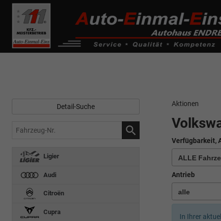
------------ Host Name : selector1._domainkey Points to address or valu
de0k._domainkey.autoeinmaleins.onmicrosoft.com
Aktionen
Detail-Suche
Volksw
Fahrzeug-
Nr.
Verfügbarkeit, 
Ligier
Antrieb
Audi
Citroën
Cupra
In Ihrer aktue