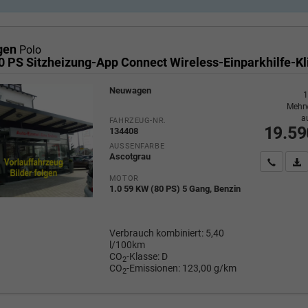
gen
Polo
Neuwagen
1
Mehrw
a
FAHRZEUG-NR.
19.59
134408
AUSSENFARBE
Ascotgrau
Wir rufe
P
MOTOR
1.0 59 KW (80 PS) 5 Gang, Benzin
Verbrauch kombiniert:
5,40
l/100km
CO
-Klasse:
D
2
CO
-Emissionen:
123,00 g/km
2