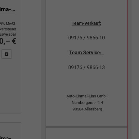
Yes 1.0 80 PS Sitzheizung-App Connect Wireless-Einparkhilfe-Klima-Sofort
Team-Verkauf:
9% MwSt.
ertsteuer
usweisbar
09176 / 9866-10
0,– €
Team Service:
n Sie an
DF-Fahrzeugexposé drucken
Fahrzeug drucken, parken oder vergleichen
09176 / 9866-13
Auto-Einmal-Eins GmbH
Nürnbergerstr. 2-4
90584
Allersberg
Yes 1.0 80 PS Sitzheizung-App Connect Wireless-Einparkhilfe-Klima-Sofort