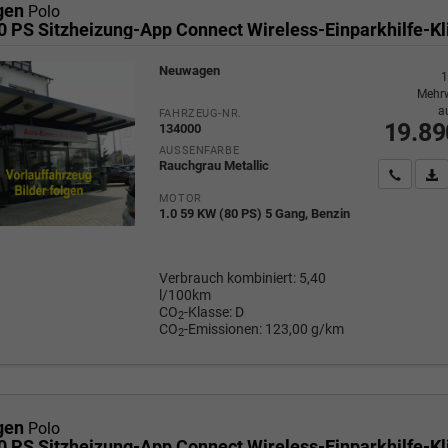
gen
Polo
Neuwagen
1
Mehrw
a
FAHRZEUG-NR.
19.89
134000
AUSSENFARBE
Rauchgrau Metallic
Wir rufe
P
MOTOR
1.0 59 KW (80 PS) 5 Gang, Benzin
Verbrauch kombiniert:
5,40
l/100km
CO
-Klasse:
D
2
CO
-Emissionen:
123,00 g/km
2
gen
Polo