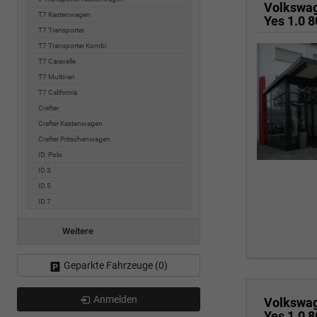
Volkswa
T7 Kastenwagen
T7 Transporter
T7 Transporter Kombi
T7 Caravelle
T7 Multivan
T7 California
Crafter
Crafter Kastenwagen
Crafter Pritschenwagen
ID. Polo
ID.3
ID.5
ID.7
Weitere
Geparkte Fahrzeuge (
0
)
Anmelden
Volkswa