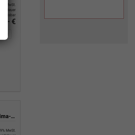
9% MwSt.
ertsteuer
usweisbar
0,– €
n Sie an
DF-Fahrzeugexposé drucken
Fahrzeug drucken, parken oder vergleichen
Yes 1.0 80 PS Sitzheizung-App Connect Wireless-Einparkhilfe-Klima-Sofort
9% MwSt.