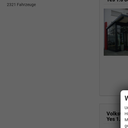
2321 Fahrzeuge
W
U
Volkswa
H
M
g