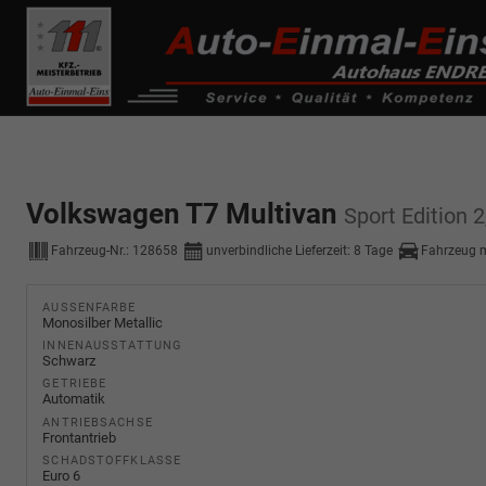
------------ Host Name : selector1._domainkey Points to address or valu
de0k._domainkey.autoeinmaleins.onmicrosoft.com
Volkswagen T7 Multivan
Sport Edition 
Fahrzeug-Nr.:
128658
unverbindliche Lieferzeit:
8 Tage
Fahrzeug 
AUSSENFARBE
Monosilber Metallic
INNENAUSSTATTUNG
Schwarz
GETRIEBE
Automatik
ANTRIEBSACHSE
Frontantrieb
SCHADSTOFFKLASSE
Euro 6