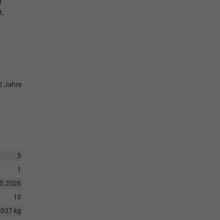
d
t,
 2 Jahre
5
1
05.2026
10
2037 kg