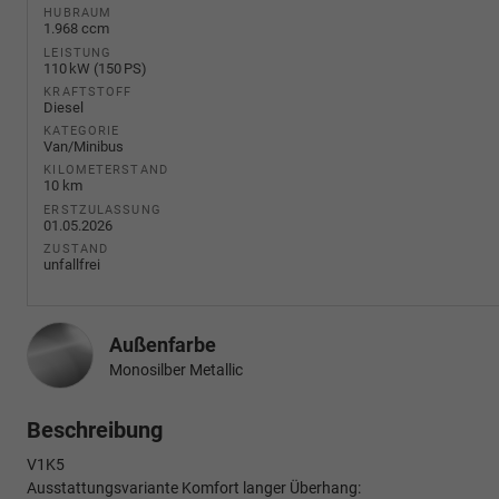
HUBRAUM
1.968 ccm
LEISTUNG
110 kW (150 PS)
KRAFTSTOFF
Diesel
KATEGORIE
Van/Minibus
KILOMETERSTAND
10 km
ERSTZULASSUNG
01.05.2026
ZUSTAND
unfallfrei
Außenfarbe
Monosilber Metallic
Beschreibung
V1K5
Ausstattungsvariante Komfort langer Überhang: