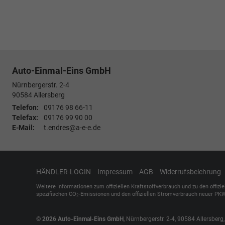
Auto-Einmal-Eins GmbH
Nürnbergerstr. 2-4
90584
Allersberg
Telefon:
09176 98 66-11
Telefax:
09176 99 90 00
E-Mail:
t.endres@a-e-e.de
HÄNDLER-LOGIN
Impressum
AGB
Widerrufsbelehrung
Weitere Informationen zum offiziellen Kraftstoffverbrauch und zu den offizi
spezifischen CO
-Emissionen und den offiziellen Stromverbrauch neuer PKW
2
© 2026
Auto-Einmal-Eins GmbH
,
Nürnbergerstr. 2-4
,
90584
Allersberg