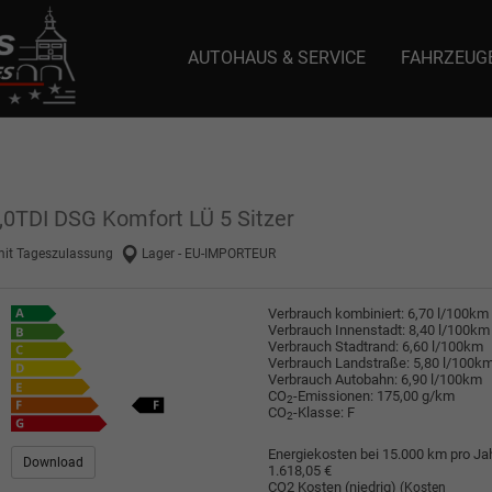
AUTOHAUS & SERVICE
FAHRZEUG
e: selector1-aee-de0k._domainkey.autoeinmaleins.onmicrosoft.com Host Nam
2,0TDI DSG Komfort LÜ 5 Sitzer
mit Tageszulassung
Lager - EU-IMPORTEUR
Verbrauch kombiniert:
6,70 l/100km
Verbrauch Innenstadt:
8,40 l/100km
Verbrauch Stadtrand:
6,60 l/100km
Verbrauch Landstraße:
5,80 l/100k
Verbrauch Autobahn:
6,90 l/100km
CO
-Emissionen:
175,00 g/km
2
CO
-Klasse:
F
2
Energiekosten bei 15.000 km pro Jah
Download
1.618,05 €
CO2 Kosten (niedrig)
(Kosten