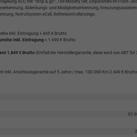
lung ACC mit ""stop & go"", Tire Mobility Set, Einparkhilfe im Front- un
enerkennung, Ablenkungs- und Müdigkeitserkennung, Kreuzungsassisten
ennung, Notrufsystem eCall, Reifenkontrollanzeige.
reihe inkl. Eintragung + 845 € Brutto
tzreihe inkl. Eintragung
+ 1.690 € Brutto
t 1.849 € Brutto
(Entfall der Herstellergarantie, diese wird von ABT für
nkl. Anschlussgarantie auf 5 Jahre / max. 100.000 Km 2.649 € Brutto
01.