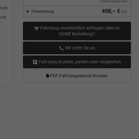
Zulassungspapieren
hnitt
498,– €
Finanzierung
mtl.
nitt
Fahrzeug unverbindlich anfragen (dies ist
KEINE Bestellung!)
Wir rufen Sie an
Fahrzeug drucken, parken oder vergleichen
PDF-Fahrzeugexposé drucken