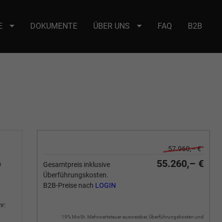
E
DOKUMENTE
ÜBER UNS
FAQ
B2B
e : selector2._domainkey Points to address or value: selector2-aee-
57.960,– €
55.260,– €
m
Gesamtpreis inklusive
Überführungskosten.
B2B-Preise nach
LOGIN
r:
19% MwSt. Mehrwertsteuer ausweisbar, Überführungskosten und