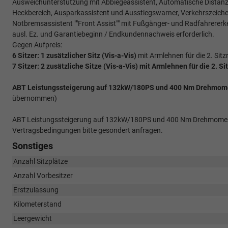
Ausweichunterstützung mit Abbiegeassistent, Automatische Distanzrege
Heckbereich, Ausparkassistent und Ausstiegswarner, Verkehrszeich
Notbremsassistent ""Front Assist"" mit Fußgänger- und Radfahrererk
ausl. Ez. und Garantiebeginn / Endkundennachweis erforderlich.
Gegen Aufpreis:
6 Sitzer: 1 zusätzlicher Sitz (
Vis-a-Vis)
mit Armlehnen für die 2. Sitz
7 Sitzer: 2 zusätzliche Sitze (
Vis-a-Vis)
mit Armlehnen für die 2. Si
ABT Leistungssteigerung auf 132kW/180PS und 400 Nm Drehmomen
übernommen)
ABT Leistungssteigerung auf 132kW/180PS und 400 Nm Drehmoment i
Vertragsbedingungen bitte gesondert anfragen.
Sonstiges
Anzahl Sitzplätze
Anzahl Vorbesitzer
Erstzulassung
Kilometerstand
Leergewicht