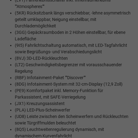
(LV1) Fahrerlebnisschalter inkl. Innenraumerlebnis
""Atmospheres""
(5KR) Rücksitzbank längs verschiebbar, -lehne asymmetrisch
geteilt umklappbar, Neigung einstellbar, mit
Durchlademöglichkeit
(3GG) Gepäckraumboden in 2 Höhen einstellbar, für ebene
Ladefläche
(9I5) Fahrlichtschaltung automatisch, mit LED-Tagfahrlicht
sowie Begrüßungs- und Verabschiedungslicht
(8VJ) 3D-LED-Rückleuchten
(LT2) Geschwindigkeitsbegrenzer mit vorausschauender
Regelung
(RBF) Infotainment-Paket ""Discover""
(8DG) Infotainment-System mit 32-cm-Display (12,9 Zoll)
(PE9) Komfortpaket inkl. Memory-Funktion für
Parkassistent, mit SAFE-Verriegelung
(JX1) Kreuzungsassistent
(PLA) LED-Plus-Scheinwerfer
(UD8) Leiste zwischen den Scheinwerfern und Rückleuchten
sowie Türgriffmulden beleuchtet
(8Q5) Leuchtweitenregulierung dynamisch, mit
dynamischem Kurvenfahrlicht