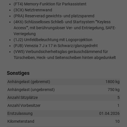
(FT4) Memory-Funktion für Parkassistent
(3CX) Netztrennwand
(PRA) Reserverad gewichts- und platzsparend
(4K6) Schlüsselloses Schließ- und Startsystem ""Keyless
Access"", mit berührungsloser Ver- und Entriegelung, SAFE-
Verriegelung
(1J2) Umfeldbeleuchtung mit Logoprojektion
(PJB) Venezia 7 J x 17 in Schwarz/glanzgedreht
(VW5) Verbundsicherheitsglas geräuschdämmend für
Türscheiben, Heck- und Seitenscheiben hinten abgedunkelt
Sonstiges
Anhängelast (gebremst)
1800 kg
Anhängelast (ungebremst)
750 kg
Anzahl Sitzplätze
5
Anzahl Vorbesitzer
1
Erstzulassung
01.04.2026
Kilometerstand
10