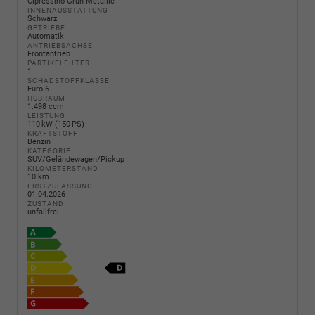
Cipressino Grün Metallic
INNENAUSSTATTUNG
Schwarz
GETRIEBE
Automatik
ANTRIEBSACHSE
Frontantrieb
PARTIKELFILTER
1
SCHADSTOFFKLASSE
Euro 6
HUBRAUM
1.498 ccm
LEISTUNG
110 kW (150 PS)
KRAFTSTOFF
Benzin
KATEGORIE
SUV/Geländewagen/Pickup
KILOMETERSTAND
10 km
ERSTZULASSUNG
01.04.2026
ZUSTAND
unfallfrei