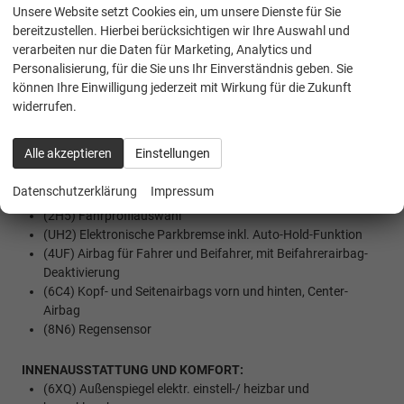
(1N3) Servolenkung elektromechanisch,
Unsere Website setzt Cookies ein, um unsere Dienste für Sie
geschwindigkeitsabhängig geregelt
bereitzustellen. Hierbei berücksichtigen wir Ihre Auswahl und
(7L6) Start-Stopp Automatik
verarbeiten nur die Daten für Marketing, Analytics und
(4L6) Innenspiegel automatisch abblendend
Personalisierung, für die Sie uns Ihr Einverständnis geben. Sie
(UG1) Berganfahrassistent
können Ihre Einwilligung jederzeit mit Wirkung für die Zukunft
(8J5) Notbremsassistent ""Front Assist"" mit Fußgänger- und
widerrufen.
Radfahrererkennung
(EM2) Ablenkungs- und Müdigkeitserkennung
Alle akzeptieren
Einstellungen
(NZ4) Notruf Service
(7AL) Diebstahlwarnanlage mit Innenraumüberwachung,
Datenschutzerklärung
Impressum
Back-up-Horn und Abschleppschutz
(2H5) Fahrprofilauswahl
(UH2) Elektronische Parkbremse inkl. Auto-Hold-Funktion
(4UF) Airbag für Fahrer und Beifahrer, mit Beifahrerairbag-
Deaktivierung
(6C4) Kopf- und Seitenairbags vorn und hinten, Center-
Airbag
(8N6) Regensensor
INNENAUSSTATTUNG UND KOMFORT:
(6XQ) Außenspiegel elektr. einstell-/ heizbar und