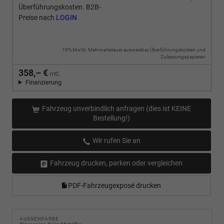
Überführungskosten. B2B-
Preise nach
LOGIN
19% MwSt. Mehrwertsteuer ausweisbar, Überführungskosten und
Zulassungspapieren
358,– €
mtl.
Finanzierung
Fahrzeug unverbindlich anfragen (dies ist KEINE
Bestellung!)
Wir rufen Sie an
Fahrzeug drucken, parken oder vergleichen
PDF-Fahrzeugexposé drucken
AUSSENFARBE