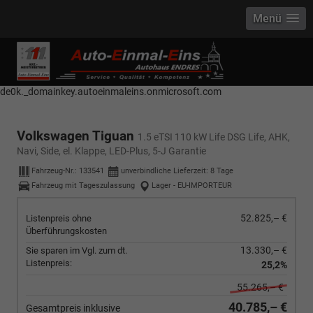
Menü
------------ Host Name : selector1._domainkey Points to address or value:
selector1-aee-de0k._domainkey.autoeinmaleins.onmicrosoft.com Host
Name : selector2._domainkey Points to address or value: selector2-aee-
de0k._domainkey.autoeinmaleins.onmicrosoft.com
Volkswagen Tiguan
1.5 eTSI 110 kW Life DSG Life, AHK,
Navi, Side, el. Klappe, LED-Plus, 5-J Garantie
Fahrzeug-Nr.:
133541
unverbindliche Lieferzeit:
8 Tage
Fahrzeug mit Tageszulassung
Lager - EU-IMPORTEUR
52.825,– €
Listenpreis ohne
Überführungskosten
13.330,– €
Sie sparen im Vgl. zum dt.
Listenpreis:
25,2%
55.265,– €
40.785,– €
Gesamtpreis inklusive