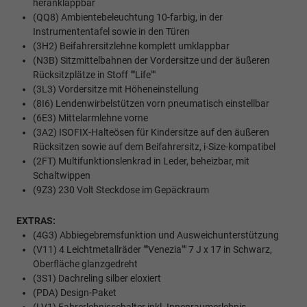
heranklappbar
(QQ8) Ambientebeleuchtung 10-farbig, in der
Instrumententafel sowie in den Türen
(3H2) Beifahrersitzlehne komplett umklappbar
(N3B) Sitzmittelbahnen der Vordersitze und der äußeren
Rücksitzplätze in Stoff ""Life""
(3L3) Vordersitze mit Höheneinstellung
(8I6) Lendenwirbelstützen vorn pneumatisch einstellbar
(6E3) Mittelarmlehne vorne
(3A2) ISOFIX-Halteösen für Kindersitze auf den äußeren
Rücksitzen sowie auf dem Beifahrersitz, i-Size-kompatibel
(2FT) Multifunktionslenkrad in Leder, beheizbar, mit
Schaltwippen
(9Z3) 230 Volt Steckdose im Gepäckraum
EXTRAS:
(4G3) Abbiegebremsfunktion und Ausweichunterstützung
(V11) 4 Leichtmetallräder ""Venezia"" 7 J x 17 in Schwarz,
Oberfläche glanzgedreht
(3S1) Dachreling silber eloxiert
(PDA) Design-Paket