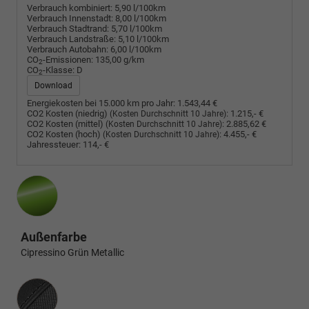
Verbrauch kombiniert:
5,90 l/100km
Verbrauch Innenstadt:
8,00 l/100km
Verbrauch Stadtrand:
5,70 l/100km
Verbrauch Landstraße:
5,10 l/100km
Verbrauch Autobahn:
6,00 l/100km
CO
-Emissionen:
135,00 g/km
2
CO
-Klasse:
D
2
Download
Energiekosten bei 15.000 km pro Jahr:
1.543,44 €
CO2 Kosten (niedrig)
:
1.215,- €
(Kosten Durchschnitt 10 Jahre)
CO2 Kosten (mittel)
:
2.885,62 €
(Kosten Durchschnitt 10 Jahre)
CO2 Kosten (hoch)
:
4.455,- €
(Kosten Durchschnitt 10 Jahre)
Jahressteuer:
114,- €
Außenfarbe
Cipressino Grün Metallic
Innenausstattung