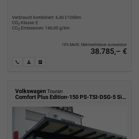
Verbrauch kombiniert:
6,40 l/100km
CO
-Klasse:
E
2
CO
-Emissionen:
146,00 g/km
2
19% MwSt. Mehrwertsteuer ausweisbar
38.785,– €
Wir rufen Sie an
PDF-Fahrzeugexposé drucken
Fahrzeug drucken, parken oder vergleichen
Volkswagen
Touran
Comfort Plus Edition-150 PS-TSI-DSG-5 Sitzer-AHK-NAVI-WINTER-LED-KLIMA 3 ZONEN-ALU17"-ACC-PDC2x-KAMERA-sofort