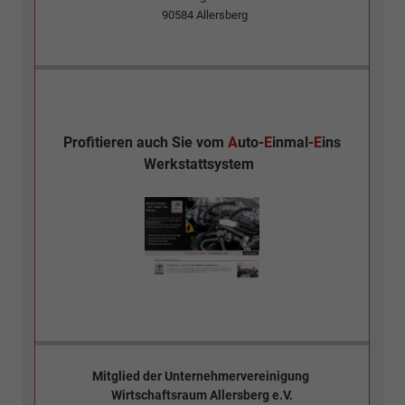
90584
Allersberg
Profitieren auch Sie vom
A
uto-
E
inmal-
E
ins
Werkstattsystem
Mitglied der
Unternehmervereinigung
Wirtschaftsraum Allersberg e.V.