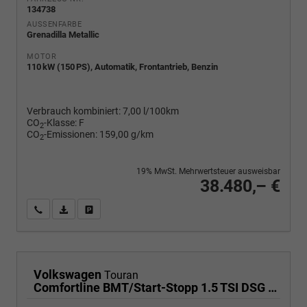
134738
AUSSENFARBE
Grenadilla Metallic
MOTOR
110 kW (150 PS), Automatik, Frontantrieb, Benzin
Verbrauch kombiniert:
7,00 l/100km
CO
-Klasse:
F
2
CO
-Emissionen:
159,00 g/km
2
19% MwSt. Mehrwertsteuer ausweisbar
38.480,– €
Wir rufen Sie an
PDF-Fahrzeugexposé drucken
Fahrzeug drucken, parken oder vergleichen
Volkswagen
Touran
Comfortline BMT/Start-Stopp 1.5 TSI DSG Comfortline, Navi, Side, Kamera, Winter, 17-Zoll, sofort, 3.J-Garantie