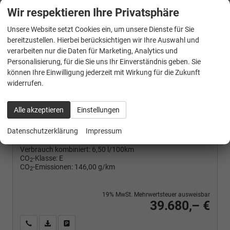
Wir respektieren Ihre Privatsphäre
Unsere Website setzt Cookies ein, um unsere Dienste für Sie
bereitzustellen. Hierbei berücksichtigen wir Ihre Auswahl und
Neuwagen
verarbeiten nur die Daten für Marketing, Analytics und
Personalisierung, für die Sie uns Ihr Einverständnis geben. Sie
FAHRZEUG-NR.
können Ihre Einwilligung jederzeit mit Wirkung für die Zukunft
135942
widerrufen.
AUSSENFARBE
Oystersilber Metallic
MOTOR
Alle akzeptieren
Einstellungen
1,5 TSI 110 kW / 150 PS 7DSG, Benzin
Datenschutzerklärung
Impressum
Verbrauch kombiniert:
6,50 l/100km
CO
-Klasse:
E
2
CO
-Emissionen:
146,00 g/km
2
19% MwSt. Mehrwertsteuer ausweisbar
39.680,– €
Wir rufen Sie an
PDF-Fahrzeugexposé drucken
Fahrzeug drucken, parken oder vergleichen