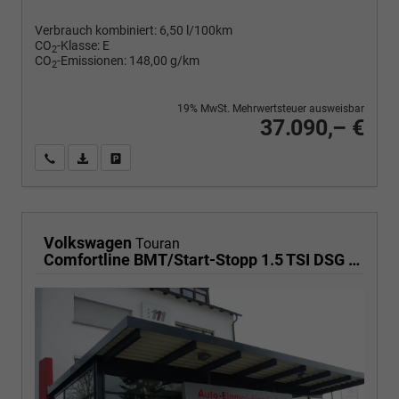
Verbrauch kombiniert:
6,50 l/100km
CO
-Klasse:
E
2
CO
-Emissionen:
148,00 g/km
2
19% MwSt. Mehrwertsteuer ausweisbar
37.090,– €
Wir rufen Sie an
PDF-Fahrzeugexposé drucken
Fahrzeug drucken, parken oder vergleichen
Volkswagen
Touran
Comfortline BMT/Start-Stopp 1.5 TSI DSG Comfortline, Navi, Side, Kamera, Winter, 17-Zoll, sofort, 3.J-Garantie