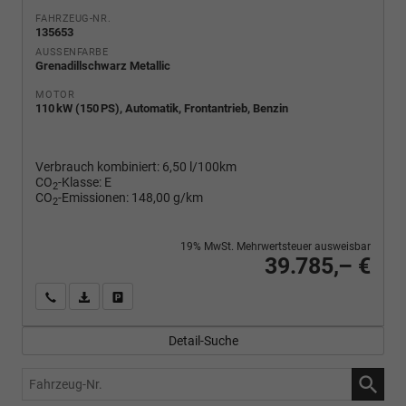
FAHRZEUG-NR.
135653
AUSSENFARBE
Grenadillschwarz Metallic
MOTOR
110 kW (150 PS), Automatik, Frontantrieb, Benzin
Verbrauch kombiniert:
6,50 l/100km
CO
-Klasse:
E
2
CO
-Emissionen:
148,00 g/km
2
19% MwSt. Mehrwertsteuer ausweisbar
39.785,– €
Wir rufen Sie an
PDF-Fahrzeugexposé drucken
Fahrzeug drucken, parken oder vergleichen
Detail-Suche
Fahrzeug-
Nr.