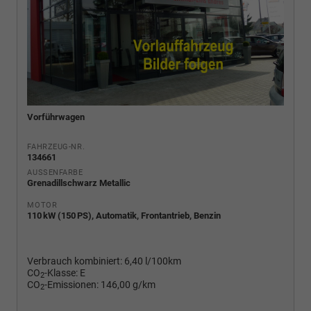
Vorführwagen
FAHRZEUG-NR.
134661
AUSSENFARBE
Grenadillschwarz Metallic
MOTOR
110 kW (150 PS), Automatik, Frontantrieb, Benzin
Verbrauch kombiniert:
6,40 l/100km
CO
-Klasse:
E
2
CO
-Emissionen:
146,00 g/km
2