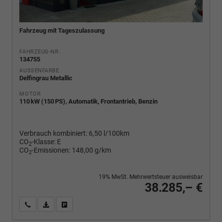
Fahrzeug mit Tageszulassung
FAHRZEUG-NR.
134755
AUSSENFARBE
Delfingrau Metallic
MOTOR
110 kW (150 PS), Automatik, Frontantrieb, Benzin
Verbrauch kombiniert:
6,50 l/100km
CO
-Klasse:
E
2
CO
-Emissionen:
148,00 g/km
2
19% MwSt. Mehrwertsteuer ausweisbar
38.285,– €
Wir rufen Sie an
PDF-Fahrzeugexposé drucken
Fahrzeug drucken, parken oder vergleichen