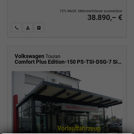
19% MwSt. Mehrwertsteuer ausweisbar
38.890,– €
Wir rufen Sie an
PDF-Fahrzeugexposé drucken
Fahrzeug drucken, parken oder vergleichen
Volkswagen
Touran
Comfort Plus Edition-150 PS-TSI-DSG-7 Sitzer-AHK-NAVI-WINTER-LED-KLIMA 3 ZONEN-ALU17"-ACC-PDC2x-KAMERA-sofort