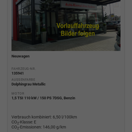
Neuwagen
FAHRZEUG-NR.
135941
AUSSENFARBE
Dolphingrau Metallic
MOTOR
1,5 TSI 110 kW / 150 PS 7DSG, Benzin
Verbrauch kombiniert:
6,50 l/100km
CO
-Klasse:
E
2
CO
-Emissionen:
146,00 g/km
2