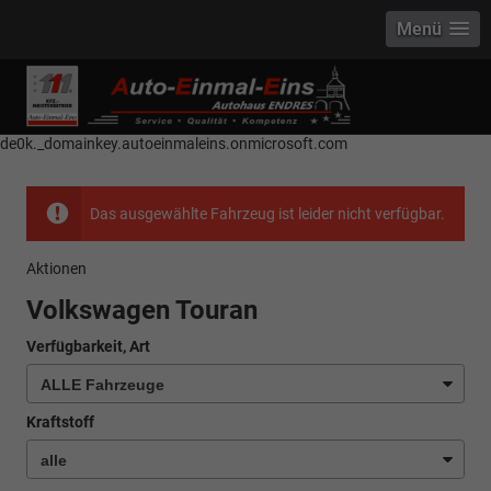
Menü
------------ Host Name : selector1._domainkey Points to address or value:
selector1-aee-de0k._domainkey.autoeinmaleins.onmicrosoft.com Host
Name : selector2._domainkey Points to address or value: selector2-aee-
de0k._domainkey.autoeinmaleins.onmicrosoft.com
Das ausgewählte Fahrzeug ist leider nicht verfügbar.
Aktionen
Volkswagen Touran
Verfügbarkeit, Art
Kraftstoff