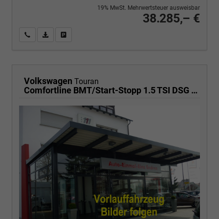
19% MwSt. Mehrwertsteuer ausweisbar
38.285,– €
Wir rufen Sie an
PDF-Fahrzeugexposé drucken
Fahrzeug drucken, parken oder vergleichen
Volkswagen
Touran
Comfortline BMT/Start-Stopp 1.5 TSI DSG Comfortline, 7-Sitzer, AHK, Navi, Kamera, Side, Winter, 3 J.-Garantie