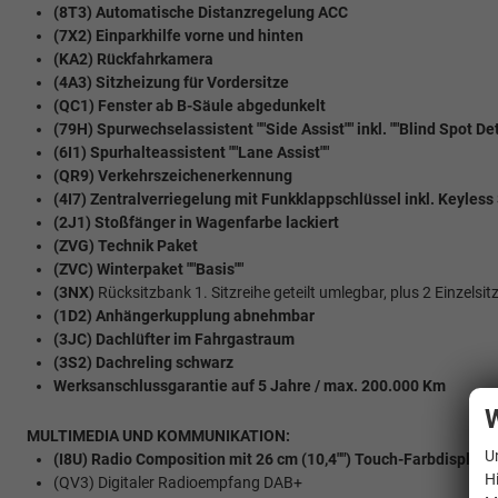
(8T3) Automatische Distanzregelung ACC
(7X2) Einparkhilfe vorne und hinten
(KA2) Rückfahrkamera
(4A3) Sitzheizung für Vordersitze
(QC1) Fenster ab B-Säule abgedunkelt
(79H) Spurwechselassistent ""Side Assist"" inkl. ""Blind Spot D
(6I1) Spurhalteassistent ""Lane Assist""
(QR9) Verkehrszeichenerkennung
(4I7) Zentralverriegelung mit Funkklappschlüssel inkl. Keyless 
(2J1) Stoßfänger in Wagenfarbe lackiert
(ZVG) Technik Paket
(ZVC) Winterpaket ""Basis""
(3NX)
Rücksitzbank 1. Sitzreihe geteilt umlegbar, plus 2 Einzelsitze
(1D2) Anhängerkupplung abnehmbar
(3JC) Dachlüfter im Fahrgastraum
(3S2) Dachreling schwarz
Werksanschlussgarantie auf 5 Jahre / max. 200.000 Km
W
MULTIMEDIA UND KOMMUNIKATION:
U
(I8U) Radio Composition mit 26 cm (10,4"") Touch-Farbdisplay
H
(QV3) Digitaler Radioempfang DAB+