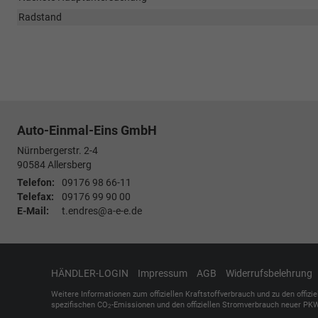
Radstand
Auto-Einmal-Eins GmbH
Nürnbergerstr. 2-4
90584
Allersberg
Telefon:
09176 98 66-11
Telefax:
09176 99 90 00
E-Mail:
t.endres@a-e-e.de
HÄNDLER-LOGIN
Impressum
AGB
Widerrufsbelehrung
Weitere Informationen zum offiziellen Kraftstoffverbrauch und zu den offizi
spezifischen CO
-Emissionen und den offiziellen Stromverbrauch neuer PKW
2