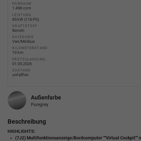
HUBRAUM
1.498 ccm
LEISTUNG
85 kW (116 PS)
KRAFTSTOFF
Benzin
KATEGORIE
Van/Minibus
KILOMETERSTAND
10 km
ERSTZULASSUNG
01.05.2026
ZUSTAND
unfallfrei
Außenfarbe
Puregrey
Beschreibung
HIGHLIGHTS:
(7J2) Multifunktionsanzeige/Bordcomputer ""Virtual Cockpit"" 