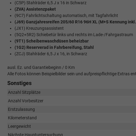
(C5P) Stahlräder 6,5 J x 16 in Schwarz
(ZVA) Assistenzpaket
(9C7) Fahrlichtschaltung automatisch, mit Tagfahrlicht
(J69) Ganzjahresreifen 205/60 R16 96H XL (M+S Kennung inkl
(JX1) Kreuzungsassistent
(5Q2+5R2) Schiebetür links und rechts im Lade-/Fahrgastraum
(9T1) Scheibenwaschdüsen beheizbar
(1G2) Reserverad in Fahrbereifung, Stahl
(ZCJ) Stahlräder 6,5 J x 16, in Schwarz
ausl. Ez. und Garantiebeginn / 0 Km
Alle Fotos können Beispielbilder sein und aufpreispflichtige Extras
Sonstiges
Anzahl Sitzplätze
Anzahl Vorbesitzer
Erstzulassung
Kilometerstand
Leergewicht
Nächste Hauptuntersuchung