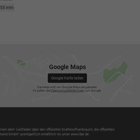
755 mm
Google Maps
Google Karte laden
Die Karte wird von Google Maps eingebettet.
Es gelten die
Datenschutzerklärungen
von Google.
dem 'Leitfaden über den offiziellen Kraftstoffverbrauch, die offiziellen
and GmbH' unentgeltlich erhältlich ist unter www.dat.de.