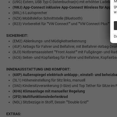
M
(U9G) Extern, USB Typ-C Datenbuchse(n) mit erhöhter Ladeleist
g
(9WJ) App-Connect inklusive App-Connect Wireless für Apple 
w
(8RL) 6 Lautsprecher
(9ZX) Mobiltelefon Schnittstelle (Bluetooth)
(R23) Vorbereitet für ""VW Connect"" und ""VW Connect Plus""
SICHERHEIT:
D
(EM2) Ablenkungs- und Müdigkeitserkennung
(4UF) Airbags für Fahrer und Beifahrer, mit Beifahrer-Airbag-Dea
(8J3) Notbremsassistent ""Front Assist"" mit Fußgänger- und R
(6C6) Seiten- und Kopfairbag für Fahrer und Beifahrer, Kopfairba
INNENAUSSTATTUNG UND KOMFORT:
(6XP) Außenspiegel elektrisch anklapp-, einstell- und beheizba
(3L1) Höheneinstellung für Sitz links, manuell
(3A0) Kindersitzverankerung (I-Size) und Top Tether für Sitze im F
(KH6) Klimaanlage mit manueller Regelung
(2FD) Multifunktionslederlenkrad
(N0L) Sitzbezüge in Stoff, Dessin ""Double Grid""
EXTRAS: