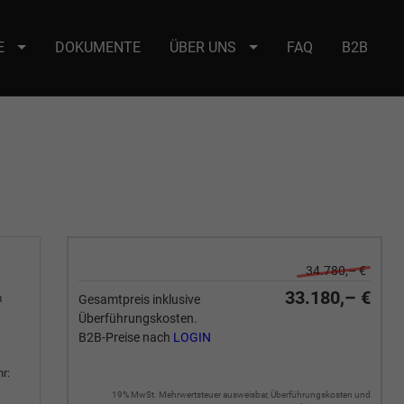
E
DOKUMENTE
ÜBER UNS
FAQ
B2B
e : selector2._domainkey Points to address or value: selector2-aee-
34.780,– €
33.180,– €
m
Gesamtpreis inklusive
Überführungskosten.
B2B-Preise nach
LOGIN
r:
19% MwSt. Mehrwertsteuer ausweisbar, Überführungskosten und