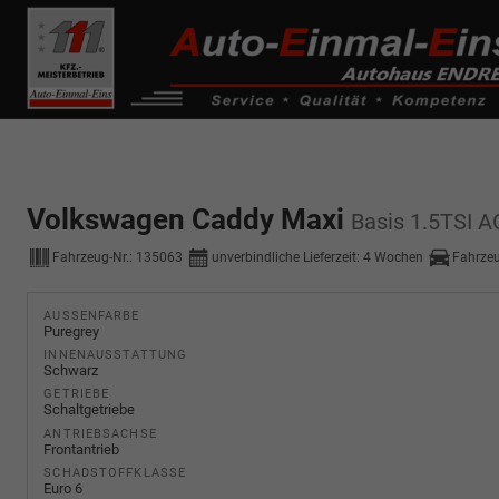
------------ Host Name : selector1._domainkey Points to address or valu
de0k._domainkey.autoeinmaleins.onmicrosoft.com
Volkswagen Caddy Maxi
Basis 1.5TSI 
Fahrzeug-Nr.:
135063
unverbindliche Lieferzeit:
4 Wochen
Fahrze
AUSSENFARBE
Puregrey
INNENAUSSTATTUNG
Schwarz
GETRIEBE
Schaltgetriebe
ANTRIEBSACHSE
Frontantrieb
SCHADSTOFFKLASSE
Euro 6