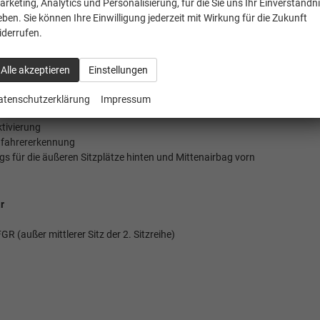
arketing, Analytics und Personalisierung, für die Sie uns Ihr Einverständn
ung
eben. Sie können Ihre Einwilligung jederzeit mit Wirkung für die Zukunft
CarPlay und Android Auto
iderrufen.
Alle akzeptieren
Einstellungen
atenschutzerklärung
Impressum
ktivierung
adfahrererkennung
gs für die äußeren Sitzplätze hinten und Mittenairbag vorn
r
GR (außer mittlerer Sitz der 2. Sitzreihe)