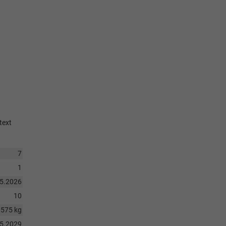
text
7
1
05.2026
10
1575 kg
05.2029