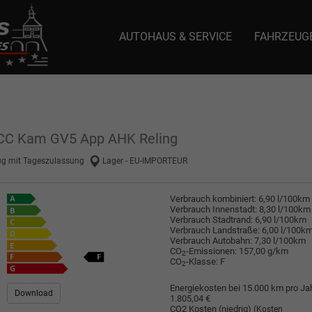
AUTOHAUS & SERVICE
FAHRZEUG
e: selector1-aee-de0k._domainkey.autoeinmaleins.onmicrosoft.com Host Nam
ACC Kam GV5 App AHK Reling
ug mit Tageszulassung
Lager - EU-IMPORTEUR
Verbrauch kombiniert:
6,90 l/100km
Verbrauch Innenstadt:
8,30 l/100km
Verbrauch Stadtrand:
6,90 l/100km
Verbrauch Landstraße:
6,00 l/100k
Verbrauch Autobahn:
7,30 l/100km
CO
-Emissionen:
157,00 g/km
2
CO
-Klasse:
F
2
Energiekosten bei 15.000 km pro Jah
Download
1.805,04 €
CO2 Kosten (niedrig)
(Kosten