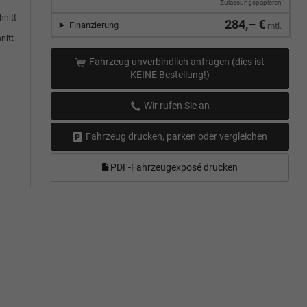
Zulassungspapieren
hnitt
284,– €
Finanzierung
mtl.
nitt
Fahrzeug unverbindlich anfragen (dies ist
KEINE Bestellung!)
Wir rufen Sie an
Fahrzeug drucken, parken oder vergleichen
PDF-Fahrzeugexposé drucken