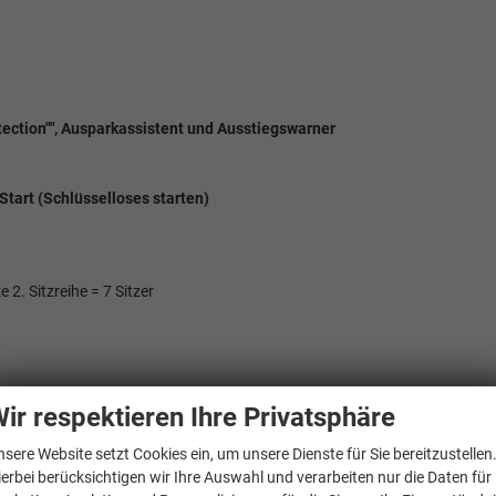
etection"", Ausparkassistent und Ausstiegswarner
Start (Schlüsselloses starten)
 2. Sitzreihe = 7 Sitzer
ir respektieren Ihre Privatsphäre
nsere Website setzt Cookies ein, um unsere Dienste für Sie bereitzustellen
ierbei berücksichtigen wir Ihre Auswahl und verarbeiten nur die Daten für