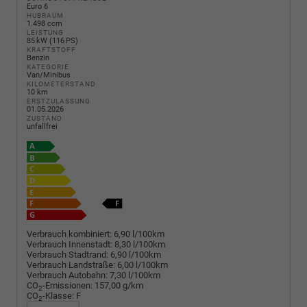
Euro 6
HUBRAUM
1.498 ccm
LEISTUNG
85 kW (116 PS)
KRAFTSTOFF
Benzin
KATEGORIE
Van/Minibus
KILOMETERSTAND
10 km
ERSTZULASSUNG
01.05.2026
ZUSTAND
unfallfrei
Verbrauch kombiniert:
6,90 l/100km
Verbrauch Innenstadt:
8,30 l/100km
Verbrauch Stadtrand:
6,90 l/100km
Verbrauch Landstraße:
6,00 l/100km
Verbrauch Autobahn:
7,30 l/100km
CO
-Emissionen:
157,00 g/km
2
CO
-Klasse:
F
2