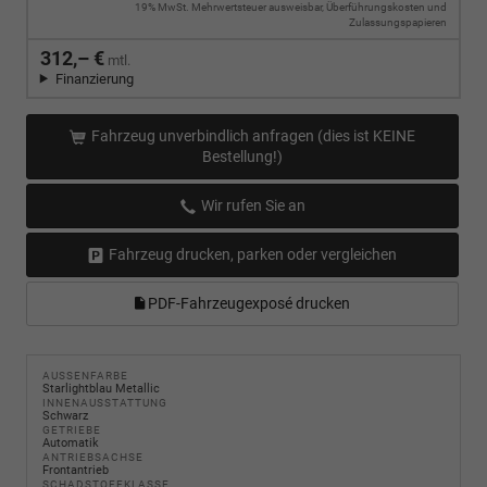
19% MwSt. Mehrwertsteuer ausweisbar, Überführungskosten und
Zulassungspapieren
312,– €
mtl.
Finanzierung
Fahrzeug unverbindlich anfragen (dies ist KEINE
Bestellung!)
Wir rufen Sie an
Fahrzeug drucken, parken oder vergleichen
PDF-Fahrzeugexposé drucken
AUSSENFARBE
Starlightblau Metallic
INNENAUSSTATTUNG
Schwarz
GETRIEBE
Automatik
ANTRIEBSACHSE
Frontantrieb
SCHADSTOFFKLASSE