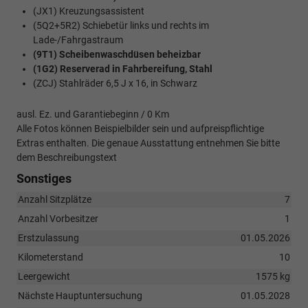
(JX1) Kreuzungsassistent
(5Q2+5R2) Schiebetür links und rechts im
Lade-/Fahrgastraum
(9T1) Scheibenwaschdüsen beheizbar
(1G2) Reserverad in Fahrbereifung, Stahl
(ZCJ) Stahlräder 6,5 J x 16, in Schwarz
ausl. Ez. und Garantiebeginn / 0 Km
Alle Fotos können Beispielbilder sein und aufpreispflichtige
Extras enthalten. Die genaue Ausstattung entnehmen Sie bitte
dem Beschreibungstext
Sonstiges
Anzahl Sitzplätze
7
Anzahl Vorbesitzer
1
Erstzulassung
01.05.2026
Kilometerstand
10
Leergewicht
1575 kg
Nächste Hauptuntersuchung
01.05.2028