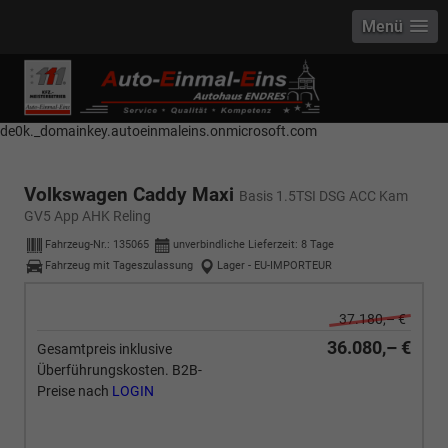
Menü
------------ Host Name : selector1._domainkey Points to address or value:
selector1-aee-de0k._domainkey.autoeinmaleins.onmicrosoft.com Host
Name : selector2._domainkey Points to address or value: selector2-aee-
de0k._domainkey.autoeinmaleins.onmicrosoft.com
Volkswagen Caddy Maxi
Basis 1.5TSI DSG ACC Kam
GV5 App AHK Reling
Fahrzeug-Nr.:
135065
unverbindliche Lieferzeit:
8 Tage
Fahrzeug mit Tageszulassung
Lager - EU-IMPORTEUR
37.180,– €
36.080,– €
Gesamtpreis inklusive
Überführungskosten. B2B-
Preise nach
LOGIN