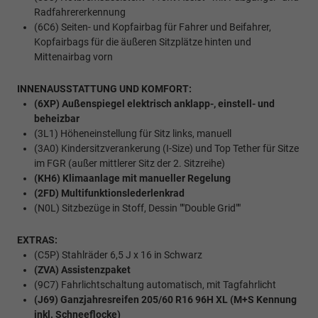
Radfahrererkennung
(6C6) Seiten- und Kopfairbag für Fahrer und Beifahrer,
Kopfairbags für die äußeren Sitzplätze hinten und
Mittenairbag vorn
INNENAUSSTATTUNG UND KOMFORT:
(6XP) Außenspiegel elektrisch anklapp-, einstell- und
beheizbar
(3L1) Höheneinstellung für Sitz links, manuell
(3A0) Kindersitzverankerung (I-Size) und Top Tether für Sitze
im FGR (außer mittlerer Sitz der 2. Sitzreihe)
(KH6) Klimaanlage mit manueller Regelung
(2FD) Multifunktionslederlenkrad
(N0L) Sitzbezüge in Stoff, Dessin ""Double Grid""
EXTRAS:
(C5P) Stahlräder 6,5 J x 16 in Schwarz
(ZVA) Assistenzpaket
(9C7) Fahrlichtschaltung automatisch, mit Tagfahrlicht
(J69) Ganzjahresreifen 205/60 R16 96H XL (M+S Kennung
inkl. Schneeflocke)