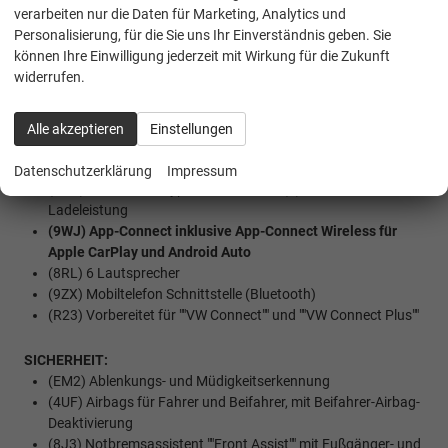
verarbeiten nur die Daten für Marketing, Analytics und
(3JC) Dachlüfter im Fahrgastraum
Personalisierung, für die Sie uns Ihr Einverständnis geben. Sie
(3S2) Dachreling schwarz
können Ihre Einwilligung jederzeit mit Wirkung für die Zukunft
Werksanschlussgarantie auf 5 Jahre / max. 200.000 Km
widerrufen.
MULTIMEDIA UND KOMMUNIKATION:
(I8U) Radio Composition mit 26 cm (10,4"") Touch-
Alle akzeptieren
Einstellungen
Farbdisplay
(QV3) Digitaler Radioempfang DAB+
Datenschutzerklärung
Impressum
(U9G) Extern, USB Typ-C Datenbuchse(n) mit erhöhter
Ladeleistung
(9WJ) App-Connect inklusive App-Connect Wireless für
Apple CarPlay und Android Auto
(8RL) 6 Lautsprecher
(9ZX) Mobiltelefon Schnittstelle (Bluetooth)
(R23) Vorbereitet für ""VW Connect"" und ""VW Connect Plus""
SICHERHEIT:
(EM2) Ablenkungs- und Müdigkeitserkennung
(4UF) Airbags für Fahrer und Beifahrer, mit Beifahrer-Airbag-
Deaktivierung
(8J3) Notbremsassistent ""Front Assist"" mit Fußgänger- und