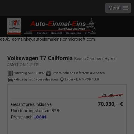
Menü
------------ Host Name : selector1._domainkey Points to address or value:
selector1-aee-de0k._domainkey.autoeinmaleins.onmicrosoft.com Host
Name : selector2._domainkey Points to address or value: selector2-aee-
de0k._domainkey.autoeinmaleins.onmicrosoft.com
Volkswagen T7 California
Beach Camper eHybrid
4MOTION 1.5 TSI
Fahrzeug-Nr.:
133892
unverbindliche Lieferzeit:
4 Wochen
Fahrzeug mit Tageszulassung
Lager - EU-IMPORTEUR
73.580,– €
70.930,– €
Gesamtpreis inklusive
Überführungskosten. B2B-
Preise nach
LOGIN