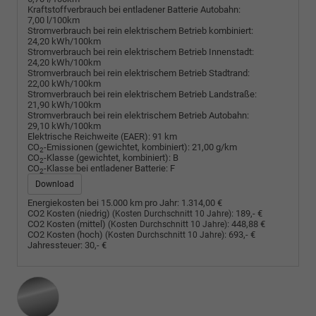
Kraftstoffverbrauch bei entladener Batterie Autobahn:
7,00 l/100km
Stromverbrauch bei rein elektrischem Betrieb kombiniert:
24,20 kWh/100km
Stromverbrauch bei rein elektrischem Betrieb Innenstadt:
24,20 kWh/100km
Stromverbrauch bei rein elektrischem Betrieb Stadtrand:
22,00 kWh/100km
Stromverbrauch bei rein elektrischem Betrieb Landstraße:
21,90 kWh/100km
Stromverbrauch bei rein elektrischem Betrieb Autobahn:
29,10 kWh/100km
Elektrische Reichweite (EAER):
91 km
CO
-Emissionen (gewichtet, kombiniert):
21,00 g/km
2
CO
-Klasse (gewichtet, kombiniert):
B
2
CO
-Klasse bei entladener Batterie:
F
2
Download
Energiekosten bei 15.000 km pro Jahr:
1.314,00 €
CO2 Kosten (niedrig)
:
189,- €
(Kosten Durchschnitt 10 Jahre)
CO2 Kosten (mittel)
:
448,88 €
(Kosten Durchschnitt 10 Jahre)
CO2 Kosten (hoch)
:
693,- €
(Kosten Durchschnitt 10 Jahre)
Jahressteuer:
30,- €