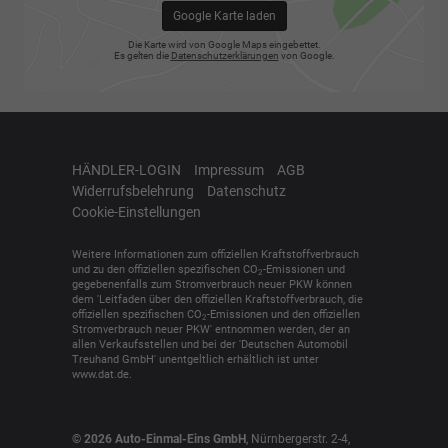
Google Karte laden
Die Karte wird von Google Maps eingebettet.
Es gelten die
Datenschutzerklärungen
von Google.
HÄNDLER-LOGIN
Impressum
AGB
Widerrufsbelehrung
Datenschutz
Cookie-Einstellungen
Weitere Informationen zum offiziellen Kraftstoffverbrauch
und zu den offiziellen spezifischen CO
-Emissionen und
2
gegebenenfalls zum Stromverbrauch neuer PKW können
dem 'Leitfaden über den offiziellen Kraftstoffverbrauch, die
offiziellen spezifischen CO
-Emissionen und den offiziellen
2
Stromverbrauch neuer PKW' entnommen werden, der an
allen Verkaufsstellen und bei der 'Deutschen Automobil
Treuhand GmbH' unentgeltlich erhältlich ist unter
www.dat.de.
© 2026
Auto-Einmal-Eins GmbH
,
Nürnbergerstr. 2-4
,