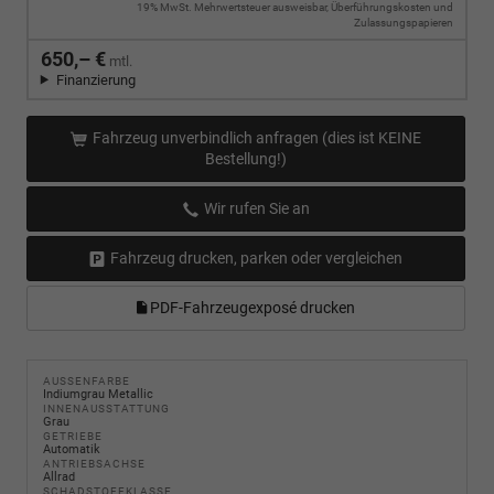
19% MwSt. Mehrwertsteuer ausweisbar, Überführungskosten und
Zulassungspapieren
650,– €
mtl.
Finanzierung
Fahrzeug unverbindlich anfragen (dies ist KEINE
Bestellung!)
Wir rufen Sie an
Fahrzeug drucken, parken oder vergleichen
PDF-Fahrzeugexposé drucken
AUSSENFARBE
Indiumgrau Metallic
INNENAUSSTATTUNG
Grau
GETRIEBE
Automatik
ANTRIEBSACHSE
Allrad
SCHADSTOFFKLASSE