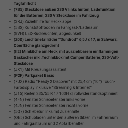
Tagfahrlicht
(7B5) Steckdose außen 230 V links hinten, Ladefunktion
für die Batterien, 230 V Steckdose im Fahrzeug
(3RJ) Zuziehhilfe für Heckklappe
(5BS) Kunststoffboden im Fahrgast-/Laderaum
(8VH) LED-Rückleuchten, abgedunkelt
(Z0D) Leichtmetallräder ""Dundrod"" 6,5J x 17, in Schwarz,
Oberfläche glanzgedreht
(II2) Miniküche am Heck, mit ausziehbarem einflammigen
Gaskocher inkl.Technikbox mit Camper Batterie, 230-Volt-
Steckdose
(JX1) Mit Kreuzungsassistent
(P2F) Parkpaket Basic
(7UX) Radio ""Ready 2 Discover"" mit 25,4 cm (10"") Touch-
Farbdisplay inklusive ""Streaming & Internet""
(J15) Reifen 235/55 R 17 103H xl, rollwiderstandsoptimiert
(4FN) Fenster Schiebefenster links vorne
(4JN) Fenster Schiebefenster rechts vorne
(5Q7) Schiebetür links mit Zuziehhilfe
(QE5) Schubladen unter den äußeren Sitzen im Fahrerraum
und Fahrgastraum und 2 Abfallbehälter