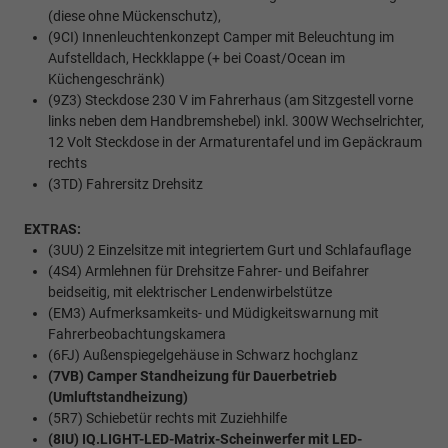
(diese ohne Mückenschutz),
(9CI) Innenleuchtenkonzept Camper mit Beleuchtung im
Aufstelldach, Heckklappe (+ bei Coast/Ocean im
Küchengeschränk)
(9Z3) Steckdose 230 V im Fahrerhaus (am Sitzgestell vorne
links neben dem Handbremshebel) inkl. 300W Wechselrichter,
12 Volt Steckdose in der Armaturentafel und im Gepäckraum
rechts
(3TD) Fahrersitz Drehsitz
EXTRAS:
(3UU) 2 Einzelsitze mit integriertem Gurt und Schlafauflage
(4S4) Armlehnen für Drehsitze Fahrer- und Beifahrer
beidseitig, mit elektrischer Lendenwirbelstütze
(EM3) Aufmerksamkeits- und Müdigkeitswarnung mit
Fahrerbeobachtungskamera
(6FJ) Außenspiegelgehäuse in Schwarz hochglanz
(7VB) Camper Standheizung für Dauerbetrieb
(Umluftstandheizung)
(5R7) Schiebetür rechts mit Zuziehhilfe
(8IU) IQ.LIGHT-LED-Matrix-Scheinwerfer mit LED-