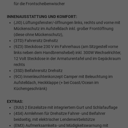
für die Frontscheibenwischer
INNENAUSSTATTUNG UND KOMFORT:
(JI0) Lüftungsfenster/-öffnungen links, rechts und vorne mit
Mückenschutz im Aufstelldach inkl. großer Frontöffnung
(diese ohne Mückenschutz),
(3TD) Fahrersitz Drehsitz
(9Z3) Steckdose 230 V im Fahrerhaus (am Sitzgestell vorne
links neben dem Handbremshebel) inkl. 300W Wechselrichter,
12 Volt Steckdose in der Armaturentafel und im Gepäckraum
rechts
(3SD) Beifahrersitz Drehsitz
(9CI) Innenleuchtenkonzept Camper mit Beleuchtung im
Aufstelldach, Heckklappe (+ bei Coast/Ocean im
Küchengeschränk)
EXTRAS:
(3UU) 2 Einzelsitze mit integriertem Gurt und Schlafauflage
(4S4) Armlehnen für Drehsitze Fahrer- und Beifahrer
beidseitig, mit elektrischer Lendenwirbelstütze
(EM3) Aufmerksamkeits- und Müdigkeitswarnung mit