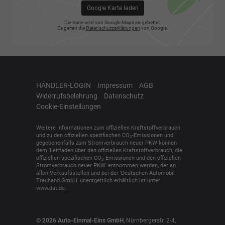
Google Karte laden
Die Karte wird von Google Maps eingebettet.
Es gelten die
Datenschutzerklärungen
von Google.
HÄNDLER-LOGIN
Impressum
AGB
Widerrufsbelehrung
Datenschutz
Cookie-Einstellungen
Weitere Informationen zum offiziellen Kraftstoffverbrauch
und zu den offiziellen spezifischen CO
-Emissionen und
2
gegebenenfalls zum Stromverbrauch neuer PKW können
dem 'Leitfaden über den offiziellen Kraftstoffverbrauch, die
offiziellen spezifischen CO
-Emissionen und den offiziellen
2
Stromverbrauch neuer PKW' entnommen werden, der an
allen Verkaufsstellen und bei der 'Deutschen Automobil
Treuhand GmbH' unentgeltlich erhältlich ist unter
www.dat.de.
© 2026
Auto-Einmal-Eins GmbH
,
Nürnbergerstr. 2-4
,