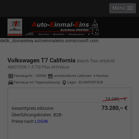
Menü
------------ Host Name : selector1._domainkey Points to address or value:
selector1-aee-de0k._domainkey.autoeinmaleins.onmicrosoft.com Host
Name : selector2._domainkey Points to address or value: selector2-aee-
de0k._domainkey.autoeinmaleins.onmicrosoft.com
Volkswagen T7 California
Beach Tour eHybrid
4MOTION 1.5 TSI Plus ArtVelour
Fahrzeug-Nr.:
133908
unverbindliche Lieferzeit:
4 Wochen
Fahrzeug mit Tageszulassung
Lager - EU-IMPORTEUR
74.280,– €
73.280,– €
Gesamtpreis inklusive
Überführungskosten. B2B-
Preise nach
LOGIN