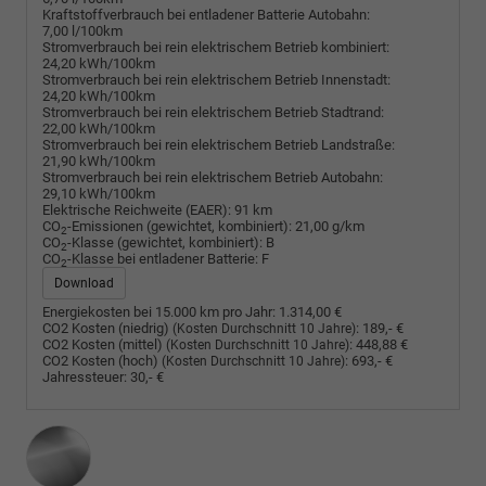
Kraftstoffverbrauch bei entladener Batterie Autobahn:
7,00 l/100km
Stromverbrauch bei rein elektrischem Betrieb kombiniert:
24,20 kWh/100km
Stromverbrauch bei rein elektrischem Betrieb Innenstadt:
24,20 kWh/100km
Stromverbrauch bei rein elektrischem Betrieb Stadtrand:
22,00 kWh/100km
Stromverbrauch bei rein elektrischem Betrieb Landstraße:
21,90 kWh/100km
Stromverbrauch bei rein elektrischem Betrieb Autobahn:
29,10 kWh/100km
Elektrische Reichweite (EAER):
91 km
CO
-Emissionen (gewichtet, kombiniert):
21,00 g/km
2
CO
-Klasse (gewichtet, kombiniert):
B
2
CO
-Klasse bei entladener Batterie:
F
2
Download
Energiekosten bei 15.000 km pro Jahr:
1.314,00 €
CO2 Kosten (niedrig)
:
189,- €
(Kosten Durchschnitt 10 Jahre)
CO2 Kosten (mittel)
:
448,88 €
(Kosten Durchschnitt 10 Jahre)
CO2 Kosten (hoch)
:
693,- €
(Kosten Durchschnitt 10 Jahre)
Jahressteuer:
30,- €