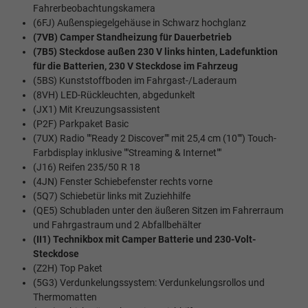
Fahrerbeobachtungskamera
(6FJ) Außenspiegelgehäuse in Schwarz hochglanz
(7VB) Camper Standheizung für Dauerbetrieb
(7B5) Steckdose außen 230 V links hinten, Ladefunktion
für die Batterien, 230 V Steckdose im Fahrzeug
(5BS) Kunststoffboden im Fahrgast-/Laderaum
(8VH) LED-Rückleuchten, abgedunkelt
(JX1) Mit Kreuzungsassistent
(P2F) Parkpaket Basic
(7UX) Radio ""Ready 2 Discover"" mit 25,4 cm (10"") Touch-
Farbdisplay inklusive ""Streaming & Internet""
(J16) Reifen 235/50 R 18
(4JN) Fenster Schiebefenster rechts vorne
(5Q7) Schiebetür links mit Zuziehhilfe
(QE5) Schubladen unter den äußeren Sitzen im Fahrerraum
und Fahrgastraum und 2 Abfallbehälter
(II1) Technikbox mit Camper Batterie und 230-Volt-
Steckdose
(Z2H) Top Paket
(5G3) Verdunkelungssystem: Verdunkelungsrollos und
Thermomatten