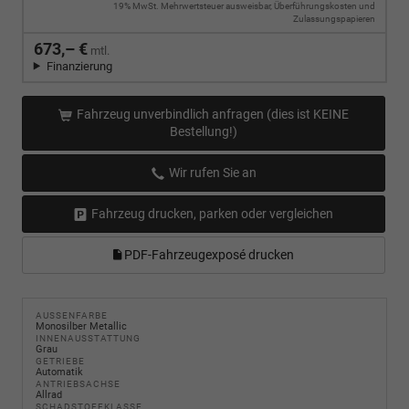
19% MwSt. Mehrwertsteuer ausweisbar, Überführungskosten und
Zulassungspapieren
673,– €
mtl.
Finanzierung
Fahrzeug unverbindlich anfragen (dies ist KEINE
Bestellung!)
Wir rufen Sie an
Fahrzeug drucken, parken oder vergleichen
PDF-Fahrzeugexposé drucken
AUSSENFARBE
Monosilber Metallic
INNENAUSSTATTUNG
Grau
GETRIEBE
Automatik
ANTRIEBSACHSE
Allrad
SCHADSTOFFKLASSE