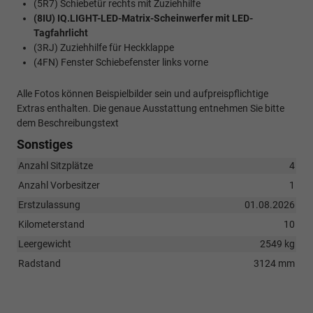
(5R7) Schiebetür rechts mit Zuziehhilfe
(8IU) IQ.LIGHT-LED-Matrix-Scheinwerfer mit LED-
Tagfahrlicht
(3RJ) Zuziehhilfe für Heckklappe
(4FN) Fenster Schiebefenster links vorne
Alle Fotos können Beispielbilder sein und aufpreispflichtige
Extras enthalten. Die genaue Ausstattung entnehmen Sie bitte
dem Beschreibungstext
Sonstiges
Anzahl Sitzplätze
4
Anzahl Vorbesitzer
1
Erstzulassung
01.08.2026
Kilometerstand
10
Leergewicht
2549 kg
Radstand
3124 mm