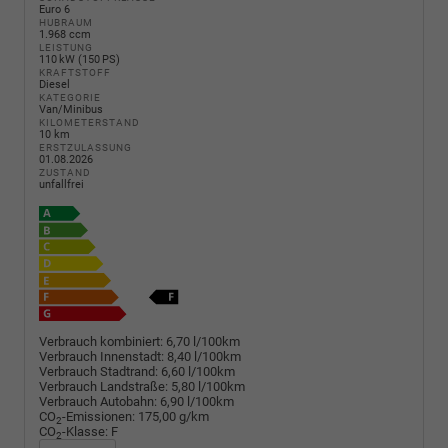
Euro 6
HUBRAUM
1.968 ccm
LEISTUNG
110 kW (150 PS)
KRAFTSTOFF
Diesel
KATEGORIE
Van/Minibus
KILOMETERSTAND
10 km
ERSTZULASSUNG
01.08.2026
ZUSTAND
unfallfrei
Verbrauch kombiniert:
6,70 l/100km
Verbrauch Innenstadt:
8,40 l/100km
Verbrauch Stadtrand:
6,60 l/100km
Verbrauch Landstraße:
5,80 l/100km
Verbrauch Autobahn:
6,90 l/100km
CO
-Emissionen:
175,00 g/km
2
CO
-Klasse:
F
2