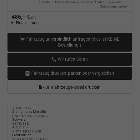
19% MwSt. Mehrwertsteuer ausweisbar, Überführungskosten und
Zulassungspapieren
486,– €
mtl.
Finanzierung
Fahrzeug unverbindlich anfragen (dies ist KEINE
Bestellung!)
Wir rufen Sie an
Fahrzeug drucken, parken oder vergleichen
PDF-Fahrzeugexposé drucken
AUSSENFARBE
Starlightblau Metallic
INNENAUSSTATTUNG
Schwarz
GETRIEBE
Automatik
ANTRIEBSACHSE
Frontantrieb
SCHADSTOFFKLASSE