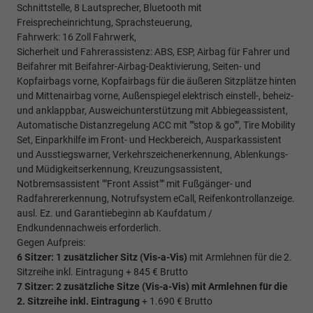
Schnittstelle, 8 Lautsprecher, Bluetooth mit
Freisprecheinrichtung, Sprachsteuerung,
Fahrwerk: 16 Zoll Fahrwerk,
Sicherheit und Fahrerassistenz: ABS, ESP, Airbag für Fahrer und
Beifahrer mit Beifahrer-Airbag-Deaktivierung, Seiten- und
Kopfairbags vorne, Kopfairbags für die äußeren Sitzplätze hinten
und Mittenairbag vorne, Außenspiegel elektrisch einstell-, beheiz-
und anklappbar, Ausweichunterstützung mit Abbiegeassistent,
Automatische Distanzregelung ACC mit ""stop & go"", Tire Mobility
Set, Einparkhilfe im Front- und Heckbereich, Ausparkassistent
und Ausstiegswarner, Verkehrszeichenerkennung, Ablenkungs-
und Müdigkeitserkennung, Kreuzungsassistent,
Notbremsassistent ""Front Assist"" mit Fußgänger- und
Radfahrererkennung, Notrufsystem eCall, Reifenkontrollanzeige.
ausl. Ez. und Garantiebeginn ab Kaufdatum /
Endkundennachweis erforderlich.
Gegen Aufpreis:
6 Sitzer: 1 zusätzlicher Sitz (
Vis-a-Vis)
mit Armlehnen für die 2.
Sitzreihe inkl. Eintragung + 845 € Brutto
7 Sitzer: 2 zusätzliche Sitze (
Vis-a-Vis)
mit Armlehnen für die
2. Sitzreihe inkl. Eintragung
+ 1.690 € Brutto