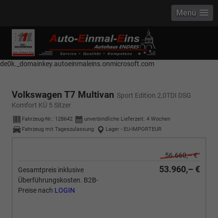
Menü
------------ Host Name : selector1._domainkey Points to address or value:
selector1-aee-de0k._domainkey.autoeinmaleins.onmicrosoft.com Host
Name : selector2._domainkey Points to address or value: selector2-aee-
de0k._domainkey.autoeinmaleins.onmicrosoft.com
Volkswagen T7 Multivan
Sport Edition 2,0TDI DSG
Komfort KÜ 5 Sitzer
Fahrzeug-Nr.:
128642
unverbindliche Lieferzeit:
4 Wochen
Fahrzeug mit Tageszulassung
Lager - EU-IMPORTEUR
56.660,– €
53.960,– €
Gesamtpreis inklusive
Überführungskosten. B2B-
Preise nach
LOGIN