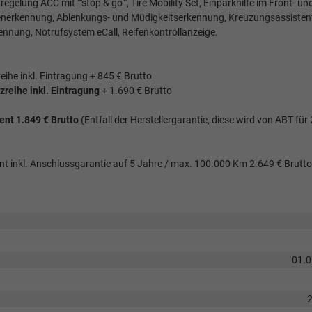
lung ACC mit ""stop & go"", Tire Mobility Set, Einparkhilfe im Front- un
enerkennung, Ablenkungs- und Müdigkeitserkennung, Kreuzungsassisten
ennung, Notrufsystem eCall, Reifenkontrollanzeige.
reihe inkl. Eintragung + 845 € Brutto
tzreihe inkl. Eintragung
+ 1.690 € Brutto
t 1.849 € Brutto
(Entfall der Herstellergarantie, diese wird von ABT für
nkl. Anschlussgarantie auf 5 Jahre / max. 100.000 Km 2.649 € Brutto
01.