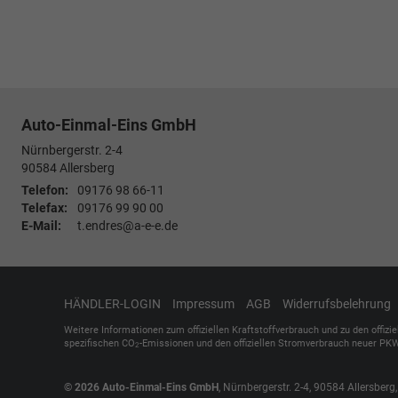
Auto-Einmal-Eins GmbH
Nürnbergerstr. 2-4
90584
Allersberg
Telefon:
09176 98 66-11
Telefax:
09176 99 90 00
E-Mail:
t.endres@a-e-e.de
HÄNDLER-LOGIN
Impressum
AGB
Widerrufsbelehrung
Weitere Informationen zum offiziellen Kraftstoffverbrauch und zu den offizi
spezifischen CO
-Emissionen und den offiziellen Stromverbrauch neuer PKW
2
© 2026
Auto-Einmal-Eins GmbH
,
Nürnbergerstr. 2-4
,
90584
Allersberg