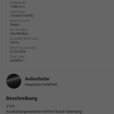
HUBRAUM
1.968 ccm
LEISTUNG
110 kW (150 PS)
KRAFTSTOFF
Diesel
KATEGORIE
Van/Minibus
KILOMETERSTAND
10 km
ERSTZULASSUNG
01.06.2026
ZUSTAND
unfallfrei
Außenfarbe
Deepblack Perleffekt
Beschreibung
V1K5
Ausstattungsvariante Komfort kurzer Überhang: