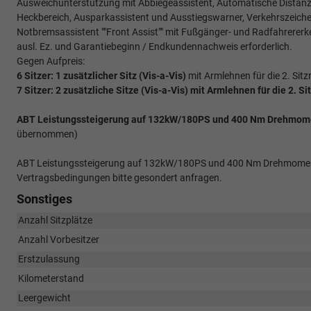
Ausweichunterstützung mit Abbiegeassistent, Automatische Distanzrege
Heckbereich, Ausparkassistent und Ausstiegswarner, Verkehrszeich
Notbremsassistent ""Front Assist"" mit Fußgänger- und Radfahrererk
ausl. Ez. und Garantiebeginn / Endkundennachweis erforderlich.
Gegen Aufpreis:
6 Sitzer: 1 zusätzlicher Sitz (
Vis-a-Vis)
mit Armlehnen für die 2. Sitz
7 Sitzer: 2 zusätzliche Sitze (
Vis-a-Vis)
mit Armlehnen für die 2. Si
ABT Leistungssteigerung auf 132kW/180PS und 400 Nm Drehmomen
übernommen)
ABT Leistungssteigerung auf 132kW/180PS und 400 Nm Drehmoment i
Vertragsbedingungen bitte gesondert anfragen.
Sonstiges
Anzahl Sitzplätze
Anzahl Vorbesitzer
Erstzulassung
Kilometerstand
Leergewicht