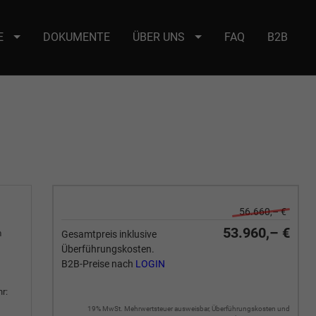
E
DOKUMENTE
ÜBER UNS
FAQ
B2B
e : selector2._domainkey Points to address or value: selector2-aee-
56.660,– €
53.960,– €
m
Gesamtpreis inklusive
Überführungskosten.
B2B-Preise nach
LOGIN
r:
19% MwSt. Mehrwertsteuer ausweisbar, Überführungskosten und