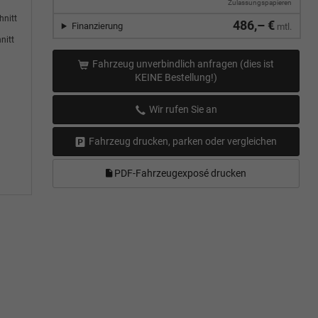
Zulassungspapieren
hnitt
486,– €
Finanzierung
mtl.
nitt
Fahrzeug unverbindlich anfragen (dies ist
KEINE Bestellung!)
Wir rufen Sie an
Fahrzeug drucken, parken oder vergleichen
PDF-Fahrzeugexposé drucken