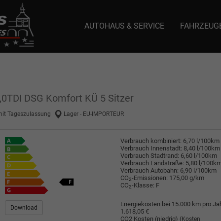
AUTOHAUS & SERVICE
FAHRZEUG
e: selector1-aee-de0k._domainkey.autoeinmaleins.onmicrosoft.com Host Nam
2,0TDI DSG Komfort KÜ 5 Sitzer
mit Tageszulassung
Lager - EU-IMPORTEUR
Verbrauch kombiniert:
6,70 l/100km
Verbrauch Innenstadt:
8,40 l/100km
Verbrauch Stadtrand:
6,60 l/100km
Verbrauch Landstraße:
5,80 l/100k
Verbrauch Autobahn:
6,90 l/100km
CO
-Emissionen:
175,00 g/km
2
CO
-Klasse:
F
2
Energiekosten bei 15.000 km pro Jah
Download
1.618,05 €
CO2 Kosten (niedrig)
(Kosten