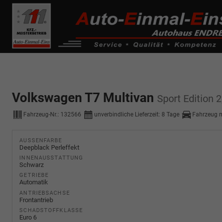
------------ Host Name : selector1._domainkey Points to address or valu
de0k._domainkey.autoeinmaleins.onmicrosoft.com
Volkswagen T7 Multivan
Sport Edition 
Fahrzeug-Nr.:
132566
unverbindliche Lieferzeit:
8 Tage
Fahrzeug 
AUSSENFARBE
Deepblack Perleffekt
INNENAUSSTATTUNG
Schwarz
GETRIEBE
Automatik
ANTRIEBSACHSE
Frontantrieb
SCHADSTOFFKLASSE
Euro 6