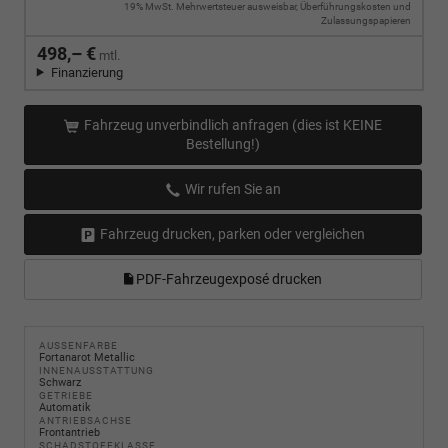
19% MwSt. Mehrwertsteuer ausweisbar, Überführungskosten und
Zulassungspapieren
498,– €
mtl.
Finanzierung
Fahrzeug unverbindlich anfragen (dies ist KEINE
Bestellung!)
Wir rufen Sie an
Fahrzeug drucken, parken oder vergleichen
PDF-Fahrzeugexposé drucken
AUSSENFARBE
Fortanarot Metallic
INNENAUSSTATTUNG
Schwarz
GETRIEBE
Automatik
ANTRIEBSACHSE
Frontantrieb
SCHADSTOFFKLASSE