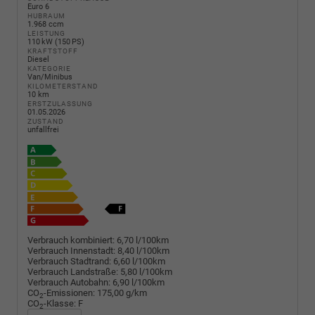
Euro 6
HUBRAUM
1.968 ccm
LEISTUNG
110 kW (150 PS)
KRAFTSTOFF
Diesel
KATEGORIE
Van/Minibus
KILOMETERSTAND
10 km
ERSTZULASSUNG
01.05.2026
ZUSTAND
unfallfrei
Verbrauch kombiniert:
6,70 l/100km
Verbrauch Innenstadt:
8,40 l/100km
Verbrauch Stadtrand:
6,60 l/100km
Verbrauch Landstraße:
5,80 l/100km
Verbrauch Autobahn:
6,90 l/100km
CO
-Emissionen:
175,00 g/km
2
CO
-Klasse:
F
2