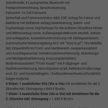
Schnittstelle, 8 Lautsprecher, Bluetooth mit
Freisprecheinrichtung, Sprachsteuerung,
Fahrwerk: 16 Zoll Fahrwerk,
Sicherheit und Fahrerassistenz: ABS, ESP, Airbag für Fahrer und
Beifahrer mit Beifahrer-Airbag-Deaktivierung, Seiten- und
Kopfairbags vorne, Kopfairbags für die äußeren Sitzplätze hinten
und Mittenairbag vorne, Außenspiegel elektrisch einstell-, beheiz-
und anklappbar, Ausweichunterstützung mit Abbiegeassistent,
Automatische Distanzregelung ACC mit ""stop & go"", Tire Mobility
Set, Einparkhilfe im Front- und Heckbereich, Ausparkassistent
und Ausstiegswarner, Verkehrszeichenerkennung, Ablenkungs-
und Müdigkeitserkennung, Kreuzungsassistent,
Notbremsassistent ""Front Assist"" mit Fußgänger- und
Radfahrererkennung, Notrufsystem eCall, Reifenkontrollanzeige.
ausl. Ez. und Garantiebeginn / Endkundennachweis erforderlich.
Gegen Aufpreis:
6 Sitzer: 1 zusätzlicher Sitz (
Vis-a-Vis)
mit Armlehnen für die 2.
Sitzreihe inkl. Eintragung + 845 € Brutto
7 Sitzer: 2 zusätzliche Sitze (
Vis-a-Vis)
mit Armlehnen für die
2. Sitzreihe inkl. Eintragung
+ 1.690 € Brutto