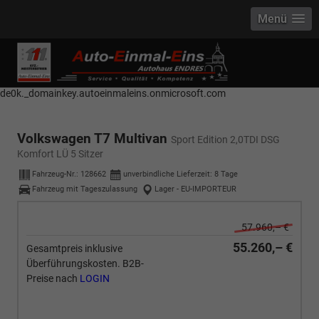
Menü
------------ Host Name : selector1._domainkey Points to address or value:
selector1-aee-de0k._domainkey.autoeinmaleins.onmicrosoft.com Host
Name : selector2._domainkey Points to address or value: selector2-aee-
de0k._domainkey.autoeinmaleins.onmicrosoft.com
Volkswagen T7 Multivan
Sport Edition 2,0TDI DSG
Komfort LÜ 5 Sitzer
Fahrzeug-Nr.:
128662
unverbindliche Lieferzeit:
8 Tage
Fahrzeug mit Tageszulassung
Lager - EU-IMPORTEUR
57.960,– €
55.260,– €
Gesamtpreis inklusive
Überführungskosten. B2B-
Preise nach
LOGIN