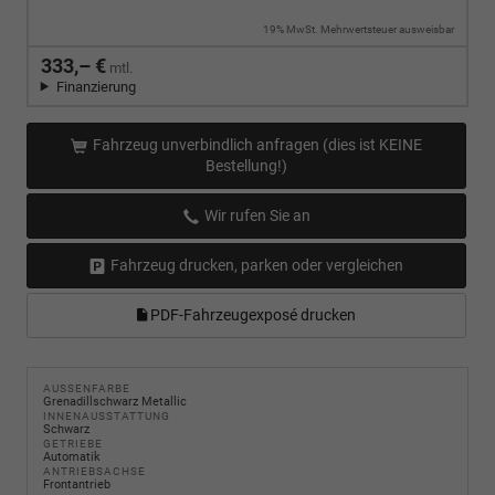
19% MwSt. Mehrwertsteuer ausweisbar
333,– €
mtl.
Finanzierung
Fahrzeug unverbindlich anfragen (dies ist KEINE
Bestellung!)
Wir rufen Sie an
Fahrzeug drucken, parken oder vergleichen
PDF-Fahrzeugexposé drucken
AUSSENFARBE
Grenadillschwarz Metallic
INNENAUSSTATTUNG
Schwarz
GETRIEBE
Automatik
ANTRIEBSACHSE
Frontantrieb