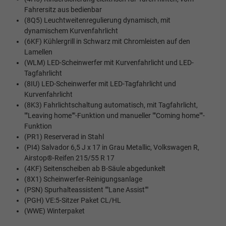
Fahrersitz aus bedienbar
(8Q5) Leuchtweitenregulierung dynamisch, mit
dynamischem Kurvenfahrlicht
(6KF) Kühlergrill in Schwarz mit Chromleisten auf den
Lamellen
(WLM) LED-Scheinwerfer mit Kurvenfahrlicht und LED-
Tagfahrlicht
(8IU) LED-Scheinwerfer mit LED-Tagfahrlicht und
Kurvenfahrlicht
(8K3) Fahrlichtschaltung automatisch, mit Tagfahrlicht,
""Leaving home""-Funktion und manueller ""Coming home""-
Funktion
(PR1) Reserverad in Stahl
(PI4) Salvador 6,5 J x 17 in Grau Metallic, Volkswagen R,
Airstop®-Reifen 215/55 R 17
(4KF) Seitenscheiben ab B-Säule abgedunkelt
(8X1) Scheinwerfer-Reinigungsanlage
(PSN) Spurhalteassistent ""Lane Assist""
(PGH) VE:5-Sitzer Paket CL/HL
(WWE) Winterpaket