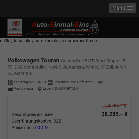
Menü
------------ Host Name : selector1._domainkey Points to address or value:
selector1-aee-de0k._domainkey.autoeinmaleins.onmicrosoft.com Host
Name : selector2._domainkey Points to address or value: selector2-aee-
de0k._domainkey.autoeinmaleins.onmicrosoft.com
Volkswagen Touran
Comfortline BMT/Start-Stopp 1.5
TSI DSG Comfortline, Navi, Side, Kamera, Winter, 17-Zoll, sofort,
3.J-Garantie
Fahrzeug-Nr.:
134661
unverbindliche Lieferzeit:
8 Tage
Vorführwagen
Lager - EU-IMPORTEUR
38.785,– €
38.285,– €
Gesamtpreis inklusive
Überführungskosten. B2B-
Preise nach
LOGIN