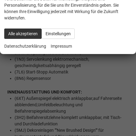
(UH2) Elektronische Parkbremse inkl. Auto-Hold-Funktion
Personalisierung, für die Sie uns Ihr Einverständnis geben. Sie
(4L6) Innenspiegel automatisch abblendend
können Ihre Einwilligung jederzeit mit Wirkung für die Zukunft
(NZ4) Notruf Service
widerrufen.
(4X3) Kopfairbagsystem für Front- und Fondpassagiere inkl.
Seitenairbags vorn
Alle akzeptieren
Einstellungen
(7W4) Proaktives Insassenschutzsystem in Verbindung mit
""Front Assist"" und ""Side Assist""
Datenschutzerklärung
Impressum
(6K4) Notbremsassistent ""Front Assist"" (für automatische
Distanzregelung ACC bis 210 km/h)
(1N3) Servolenkung elektromechanisch,
geschwindigkeitsabhängig geregelt
(7L6) Start-Stopp Automatik
(8N6) Regensensor
INNENAUSSTATTUNG UND KOMFORT:
(6XT) Außenspiegel elektrisch anklappbar,auf Fahrerseite
abblendend,Umfeldbeleuchtung und
Beifahrerspiegelabsenkung
(3H2) Beifahrersitzlehne komplett umklappbar, mit Tisch-
und Durchladefunktion
(5MJ) Dekoreinlagen ""New Brushed Design"" für