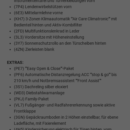
Instrumententafel und Türverkleidungen vorn
(7P4) Lendenwirbelstützen vorn
(6E3) Mittelarmlehne vorne
(KH7) 3-Zonen Klimaautomatik ""Air Care Climatronic"" mit
Bedienteil hinten und Aktiv-Kombifilter
(2FD) Multifunktionslenkrad in Leder
(3L3) Vordersitze mit Höheneinstellung
(3Y7) Sonnenschutzrollo an den Türscheiben hinten
(4ZN) Zierleisten blank
EXTRAS:
(PE7) ""Easy Open & Close""-Paket
(PF6) Automatische Distanzregelung ACC ""stop & go"" bis
210 km/h und Notbremsassistent ""Front Assist""
(3S1) Dachreling silber eloxiert
(WD3) Diebstahlwarnanlage
(PKJ) Family-Paket
(VL7) Fußgänger- und Radfahrererkennung sowie aktive
Frontklappe
(3GN) Gepäckraumboden in 2 Höhen einstellbar, für ebene
Ladefläche, mit Fixierelement
(4H5) Kindersicherung elektrisch für Türen hinten, vom