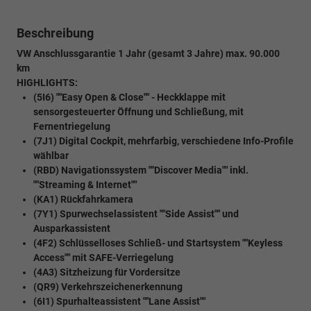
Beschreibung
VW Anschlussgarantie 1 Jahr (gesamt 3 Jahre) max. 90.000
km
HIGHLIGHTS:
(5I6) ""Easy Open & Close"" - Heckklappe mit
sensorgesteuerter Öffnung und Schließung, mit
Fernentriegelung
(7J1) Digital Cockpit, mehrfarbig, verschiedene Info-Profile
wählbar
(RBD) Navigationssystem ""Discover Media"" inkl.
""Streaming & Internet""
(KA1) Rückfahrkamera
(7Y1) Spurwechselassistent ""Side Assist"" und
Ausparkassistent
(4F2) Schlüsselloses Schließ- und Startsystem ""Keyless
Access"" mit SAFE-Verriegelung
(4A3) Sitzheizung für Vordersitze
(QR9) Verkehrszeichenerkennung
(6I1) Spurhalteassistent ""Lane Assist""