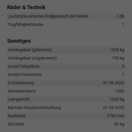
Räder & Technik
Lautstärke externes Rollgeräusch der Reifen
1 dB
Tragfähigkeitsindex
1
Sonstiges
Anhängelast (gebremst)
1500 kg
Anhängelast (ungebremst)
750 kg
Anzahl Sitzplätze
5
Anzahl Vorbesitzer
1
Erstzulassung
01.06.2026
Kilometerstand
1000
Leergewicht
1533 kg
Nächste Hauptuntersuchung
01.05.2029
Radstand
2786 mm
Stützlast
80 kg