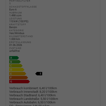
PARTIKELFILTER
1
SCHADSTOFFKLASSE
Euro 6
HUBRAUM
1.498 ccm
LEISTUNG
110 kW (150 PS)
KRAFTSTOFF
Benzin
KATEGORIE
Van/Minibus
KILOMETERSTAND
1.000 km
ERSTZULASSUNG
01.06.2026
ZUSTAND
unfallfrei
Verbrauch kombiniert:
6,40 l/100km
Verbrauch Innenstadt:
8,20 l/100km
Verbrauch Stadtrand:
6,40 l/100km
Verbrauch Landstraße:
5,50 l/100km
Verbrauch Autobahn:
6,50 l/100km
CO
-Emissionen:
146,00 g/km