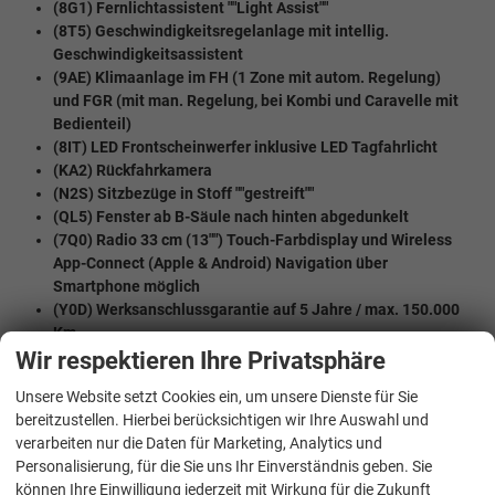
(8G1) Fernlichtassistent ""Light Assist""
(8T5) Geschwindigkeitsregelanlage mit intellig.
Geschwindigkeitsassistent
(9AE) Klimaanlage im FH (1 Zone mit autom. Regelung)
und FGR (mit man. Regelung, bei Kombi und Caravelle mit
Bedienteil)
(8IT) LED Frontscheinwerfer inklusive LED Tagfahrlicht
(KA2) Rückfahrkamera
(N2S) Sitzbezüge in Stoff ""gestreift""
(QL5) Fenster ab B-Säule nach hinten abgedunkelt
(7Q0) Radio 33 cm (13"") Touch-Farbdisplay und Wireless
App-Connect (Apple & Android) Navigation über
Smartphone möglich
(Y0D) Werksanschlussgarantie auf 5 Jahre / max. 150.000
Km
Wir respektieren Ihre Privatsphäre
MULTIMEDIA UND KOMMUNIKATION:
Unsere Website setzt Cookies ein, um unsere Dienste für Sie
(U9B) USB Typ C
bereitzustellen. Hierbei berücksichtigen wir Ihre Auswahl und
(8RL) 6 Lautsprecher
verarbeiten nur die Daten für Marketing, Analytics und
(9IE) Mobiltelefon-Schnittstelle
Personalisierung, für die Sie uns Ihr Einverständnis geben. Sie
können Ihre Einwilligung jederzeit mit Wirkung für die Zukunft