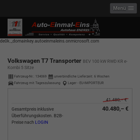
Menü
------------ Host Name : selector1._domainkey Points to address or value:
selector1-aee-de0k._domainkey.autoeinmaleins.onmicrosoft.com Host
Name : selector2._domainkey Points to address or value: selector2-aee-
de0k._domainkey.autoeinmaleins.onmicrosoft.com
Volkswagen T7 Transporter
BEV 100 kW RWD KR e-
Kombi 5 Sitze
Fahrzeug-Nr.:
134069
unverbindliche Lieferzeit:
6 Wochen
Fahrzeug mit Tageszulassung
Lager - EU-IMPORTEUR
41.480,– €
40.480,– €
Gesamtpreis inklusive
Überführungskosten. B2B-
Preise nach
LOGIN