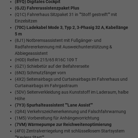
(8YQ) Digitales Cockpit
(GJ2) Fahrerassistenzpaket Plus
(Q1C) Fahrerhaus Sitzpaket 31 in ""Stoff gestreift"" mit
Einzelsitzen
(70C) Ladekabel Mode 3, Typ 2, 3-Phasig 32 A, Kabellänge
5 m
(8J1) Notbremsassistent mit Fußgänger- und
Radfahrererkennung mit Ausweichunterstützung &
Abbiegeassistent
(H0D) Reifen 215/65 R16C 109 T
(GZ1) Schiebetür auf der Beifahrerseite
(6N3) Schmutzfänger vorn
(4X2) Seitenairbags und Curtainairbags im Fahrerhaus und
Curtainairbags im Fahrgastraum
(5DV) Seitenverkleidung aus Kunststoff im Laderaum, halbe
Höhe
(7Y3) Spurhalteassistent ""Lane Assist""
(QR4) Verkehrszeichenerkennung und Falschfahrwarnung
(1M5) Vorbereitung für Anhängevorrichtung
(7VM) Wärmepumpe zur Reichweitenoptimierung
(4F0) Zentralverriegelung mit schlüssellosem Startsystem
""Keyless Start""