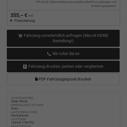
19% MwSt. Mehrwertsteuer ausweisbar, Überführungskosten und
Zulassungspapieren
355,– €
mtl.
Finanzierung
Fahrzeug unverbindlich anfragen (dies ist KEINE
Bestellung!)
Wir rufen Sie an
Fahrzeug drucken, parken oder vergleichen
PDF-Fahrzeugexposé drucken
AUSSENFARBE
Clear White
INNENAUSSTATTUNG
Grau
ANTRIEBSACHSE
Heckantrieb
LEISTUNG
100 kW (136 PS)
KRAFTSTOFF