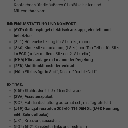
Kopfairbags für die äußeren Sitzplätze hinten und
Mittenairbag vorn
INNENAUSSTATTUNG UND KOMFORT:
(6XP) Außenspiegel elektrisch anklapp-, einstell- und
beheizbar
(3L1) Höheneinstellung für Sitz links, manuell
(3A0) Kindersitzverankerung (I-Size) und Top Tether für Sitze
im FGR (außer mittlerer Sitz der 2. Sitzreihe)
(KH6) Klimaanlage mit manueller Regelung
(2FD) Multifunktionslederlenkrad
(N0L) Sitzbezüge in Stoff, Dessin ""Double Grid""
EXTRAS:
(C5P) Stahlräder 6,5 J x 16 in Schwarz
(ZVA) Assistenzpaket
(9C7) Fahrlichtschaltung automatisch, mit Tagfahrlicht
(J69) Ganzjahresreifen 205/60 R16 96H XL (M+S Kennung
inkl. Schneeflocke)
(JX1) Kreuzungsassistent
(5Q2+5R2) Schiebetür links und rechts im