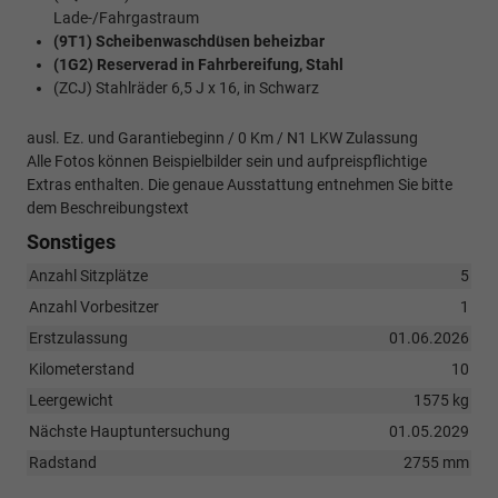
Lade-/Fahrgastraum
(9T1) Scheibenwaschdüsen beheizbar
(1G2) Reserverad in Fahrbereifung, Stahl
(ZCJ) Stahlräder 6,5 J x 16, in Schwarz
ausl. Ez. und Garantiebeginn / 0 Km / N1 LKW Zulassung
Alle Fotos können Beispielbilder sein und aufpreispflichtige
Extras enthalten. Die genaue Ausstattung entnehmen Sie bitte
dem Beschreibungstext
Sonstiges
Anzahl Sitzplätze
5
Anzahl Vorbesitzer
1
Erstzulassung
01.06.2026
Kilometerstand
10
Leergewicht
1575 kg
Nächste Hauptuntersuchung
01.05.2029
Radstand
2755 mm