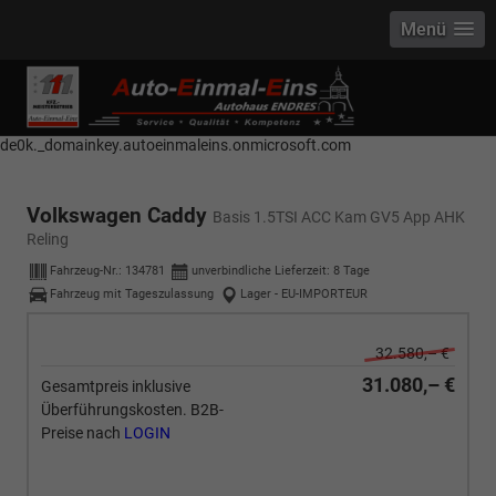
Menü
------------ Host Name : selector1._domainkey Points to address or value:
selector1-aee-de0k._domainkey.autoeinmaleins.onmicrosoft.com Host
Name : selector2._domainkey Points to address or value: selector2-aee-
de0k._domainkey.autoeinmaleins.onmicrosoft.com
Volkswagen Caddy
Basis 1.5TSI ACC Kam GV5 App AHK
Reling
Fahrzeug-Nr.:
134781
unverbindliche Lieferzeit:
8 Tage
Fahrzeug mit Tageszulassung
Lager - EU-IMPORTEUR
32.580,– €
31.080,– €
Gesamtpreis inklusive
Überführungskosten. B2B-
Preise nach
LOGIN