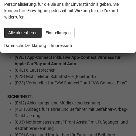
Personalisierung, für die Sie uns Ihr Einverständnis geben. Sie
Werksanschlussgarantie auf 5 Jahre / max. 200.000 Km
können Ihre Einwilligung jederzeit mit Wirkung für die Zukunft
widerrufen.
MULTIMEDIA UND KOMMUNIKATION:
(I8U) Radio Composition mit 26 cm (10,4"") Touch-
Farbdisplay
Alle akzeptieren
Einstellungen
(QV3) Digitaler Radioempfang DAB+
(U9G) Extern, USB Typ-C Datenbuchse(n) mit erhöhter
Datenschutzerklärung
Impressum
Ladeleistung
(9WJ) App-Connect inklusive App-Connect Wireless für
Apple CarPlay und Android Auto
(8RL) 6 Lautsprecher
(9ZX) Mobiltelefon Schnittstelle (Bluetooth)
(R23) Vorbereitet für ""VW Connect"" und ""VW Connect Plus""
SICHERHEIT:
(EM2) Ablenkungs- und Müdigkeitserkennung
(4UF) Airbags für Fahrer und Beifahrer, mit Beifahrer-Airbag-
Deaktivierung
(8J3) Notbremsassistent ""Front Assist"" mit Fußgänger- und
Radfahrererkennung
(6C6) Seiten- und Kopfairbag für Fahrer und Beifahrer,