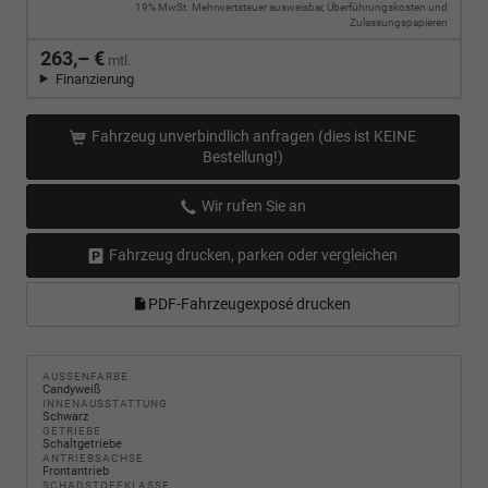
19% MwSt. Mehrwertsteuer ausweisbar, Überführungskosten und
Zulassungspapieren
263,– €
mtl.
Finanzierung
Fahrzeug unverbindlich anfragen (dies ist KEINE
Bestellung!)
Wir rufen Sie an
Fahrzeug drucken, parken oder vergleichen
PDF-Fahrzeugexposé drucken
AUSSENFARBE
Candyweiß
INNENAUSSTATTUNG
Schwarz
GETRIEBE
Schaltgetriebe
ANTRIEBSACHSE
Frontantrieb
SCHADSTOFFKLASSE