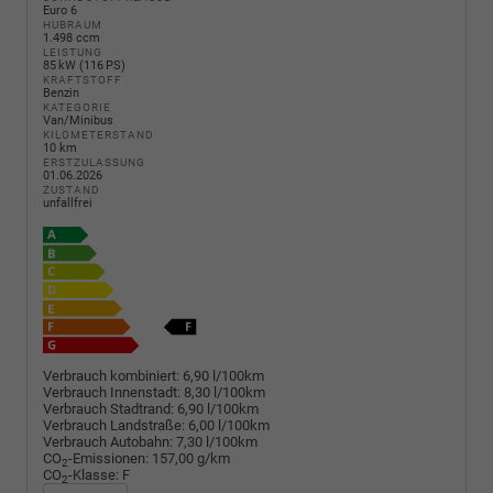
Euro 6
HUBRAUM
1.498 ccm
LEISTUNG
85 kW (116 PS)
KRAFTSTOFF
Benzin
KATEGORIE
Van/Minibus
KILOMETERSTAND
10 km
ERSTZULASSUNG
01.06.2026
ZUSTAND
unfallfrei
Verbrauch kombiniert:
6,90 l/100km
Verbrauch Innenstadt:
8,30 l/100km
Verbrauch Stadtrand:
6,90 l/100km
Verbrauch Landstraße:
6,00 l/100km
Verbrauch Autobahn:
7,30 l/100km
CO
-Emissionen:
157,00 g/km
2
CO
-Klasse:
F
2