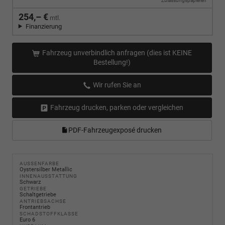
Zulassungspapieren
254,– €
mtl.
Finanzierung
Fahrzeug unverbindlich anfragen (dies ist KEINE
Bestellung!)
Wir rufen Sie an
Fahrzeug drucken, parken oder vergleichen
PDF-Fahrzeugexposé drucken
AUSSENFARBE
Oystersilber Metallic
INNENAUSSTATTUNG
Schwarz
GETRIEBE
Schaltgetriebe
ANTRIEBSACHSE
Frontantrieb
SCHADSTOFFKLASSE
Euro 6