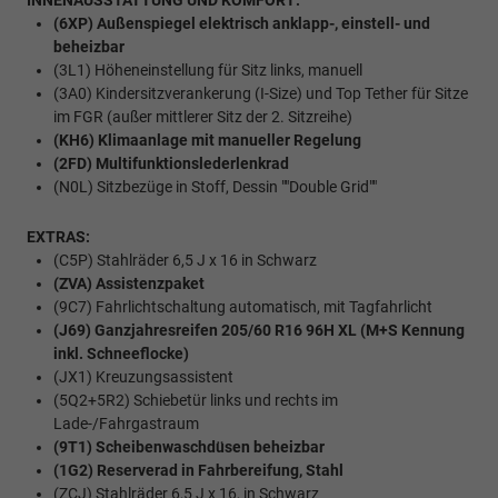
INNENAUSSTATTUNG UND KOMFORT:
(6XP) Außenspiegel elektrisch anklapp-, einstell- und
beheizbar
(3L1) Höheneinstellung für Sitz links, manuell
(3A0) Kindersitzverankerung (I-Size) und Top Tether für Sitze
im FGR (außer mittlerer Sitz der 2. Sitzreihe)
(KH6) Klimaanlage mit manueller Regelung
(2FD) Multifunktionslederlenkrad
(N0L) Sitzbezüge in Stoff, Dessin ""Double Grid""
EXTRAS:
(C5P) Stahlräder 6,5 J x 16 in Schwarz
(ZVA) Assistenzpaket
(9C7) Fahrlichtschaltung automatisch, mit Tagfahrlicht
(J69) Ganzjahresreifen 205/60 R16 96H XL (M+S Kennung
inkl. Schneeflocke)
(JX1) Kreuzungsassistent
(5Q2+5R2) Schiebetür links und rechts im
Lade-/Fahrgastraum
(9T1) Scheibenwaschdüsen beheizbar
(1G2) Reserverad in Fahrbereifung, Stahl
(ZCJ) Stahlräder 6,5 J x 16, in Schwarz