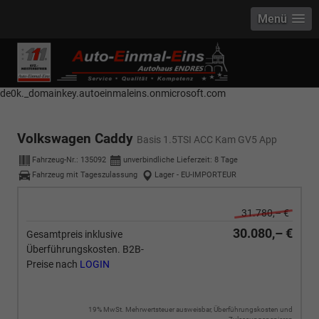
Menü
------------ Host Name : selector1._domainkey Points to address or value:
selector1-aee-de0k._domainkey.autoeinmaleins.onmicrosoft.com Host
Name : selector2._domainkey Points to address or value: selector2-aee-
de0k._domainkey.autoeinmaleins.onmicrosoft.com
Volkswagen Caddy
Basis 1.5TSI ACC Kam GV5 App
Fahrzeug-Nr.:
135092
unverbindliche Lieferzeit:
8 Tage
Fahrzeug mit Tageszulassung
Lager - EU-IMPORTEUR
31.780,– €
30.080,– €
Gesamtpreis inklusive
Überführungskosten. B2B-
Preise nach
LOGIN
19% MwSt. Mehrwertsteuer ausweisbar, Überführungskosten und