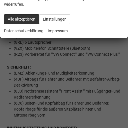
(I8U) Radio Composition mit 26 cm (10,4"") Touch-
widerrufen.
Farbdisplay
(QV3) Digitaler Radioempfang DAB+
(U9G) Extern, USB Typ-C Datenbuchse(n) mit erhöhter
Alle akzeptieren
Einstellungen
Ladeleistung
(9WJ) App-Connect inklusive App-Connect Wireless für
Datenschutzerklärung
Impressum
Apple CarPlay und Android Auto
(8RL) 6 Lautsprecher
(9ZX) Mobiltelefon Schnittstelle (Bluetooth)
(R23) Vorbereitet für ""VW Connect"" und ""VW Connect Plus""
SICHERHEIT:
(EM2) Ablenkungs- und Müdigkeitserkennung
(4UF) Airbags für Fahrer und Beifahrer, mit Beifahrer-Airbag-
Deaktivierung
(8J3) Notbremsassistent ""Front Assist"" mit Fußgänger- und
Radfahrererkennung
(6C6) Seiten- und Kopfairbag für Fahrer und Beifahrer,
Kopfairbags für die äußeren Sitzplätze hinten und
Mittenairbag vorn