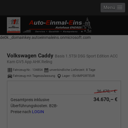
Menü
------------ Host Name : selector1._domainkey Points to address or value:
selector1-aee-de0k._domainkey.autoeinmaleins.onmicrosoft.com Host
Name : selector2._domainkey Points to address or value: selector2-aee-
de0k._domainkey.autoeinmaleins.onmicrosoft.com
Volkswagen Caddy
Basis 1.5TSI DSG Sport Edition ACC
Kam GV5 App AHK Reling
Fahrzeug-Nr.:
134854
unverbindliche Lieferzeit:
8 Tage
Fahrzeug mit Tageszulassung
Lager - EU-IMPORTEUR
36.470,– €
34.670,– €
Gesamtpreis inklusive
Überführungskosten. B2B-
Preise nach
LOGIN