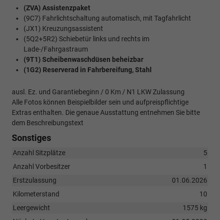
(ZVA) Assistenzpaket
(9C7) Fahrlichtschaltung automatisch, mit Tagfahrlicht
(JX1) Kreuzungsassistent
(5Q2+5R2) Schiebetür links und rechts im
Lade-/Fahrgastraum
(9T1) Scheibenwaschdüsen beheizbar
(1G2) Reserverad in Fahrbereifung, Stahl
ausl. Ez. und Garantiebeginn / 0 Km / N1 LKW Zulassung
Alle Fotos können Beispielbilder sein und aufpreispflichtige
Extras enthalten. Die genaue Ausstattung entnehmen Sie bitte
dem Beschreibungstext
Sonstiges
Anzahl Sitzplätze
5
Anzahl Vorbesitzer
1
Erstzulassung
01.06.2026
Kilometerstand
10
Leergewicht
1575 kg