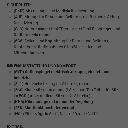
SICHERHEIT:
(EM2) Ablenkungs- und Müdigkeitserkennung
(4UF) Airbags für Fahrer und Beifahrer, mit Beifahrer-Airbag-
Deaktivierung
(8J3) Notbremsassistent ""Front Assist"" mit Fußgänger- und
Radfahrererkennung
(6C6) Seiten- und Kopfairbag für Fahrer und Beifahrer,
Kopfairbags für die äußeren Sitzplätze hinten und
Mittenairbag vorn
INNENAUSSTATTUNG UND KOMFORT:
(6XP) Außenspiegel elektrisch anklapp-, einstell- und
beheizbar
(3L1) Höheneinstellung für Sitz links, manuell
(3A0) Kindersitzverankerung (I-Size) und Top Tether für Sitze
im FGR (außer mittlerer Sitz der 2. Sitzreihe)
(KH6) Klimaanlage mit manueller Regelung
(2FD) Multifunktionslederlenkrad
(N0L) Sitzbezüge in Stoff, Dessin ""Double Grid""
EXTRAS: