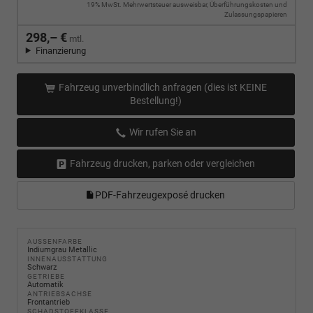
19% MwSt. Mehrwertsteuer ausweisbar, Überführungskosten und
Zulassungspapieren
298,– €
mtl.
Finanzierung
Fahrzeug unverbindlich anfragen (dies ist KEINE
Bestellung!)
Wir rufen Sie an
Fahrzeug drucken, parken oder vergleichen
PDF-Fahrzeugexposé drucken
AUSSENFARBE
Indiumgrau Metallic
INNENAUSSTATTUNG
Schwarz
GETRIEBE
Automatik
ANTRIEBSACHSE
Frontantrieb
SCHADSTOFFKLASSE