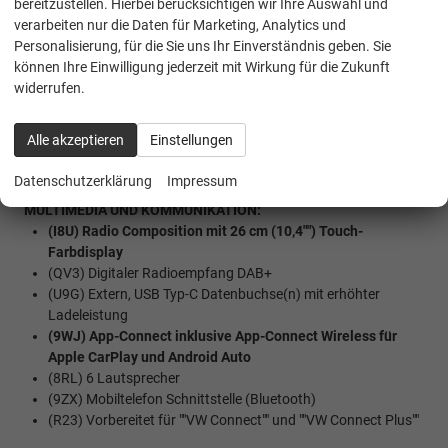
bereitzustellen. Hierbei berücksichtigen wir Ihre Auswahl und
Keyless Start (Schlüsselloses starten)
verarbeiten nur die Daten für Marketing, Analytics und
(2J1) Stoßfänger in Wagenfarbe lackiert
Personalisierung, für die Sie uns Ihr Einverständnis geben. Sie
(ZVG) Technik Paket
können Ihre Einwilligung jederzeit mit Wirkung für die Zukunft
(ZVC) Winterpaket ""Basis""
widerrufen.
(1D2) Anhängerkupplung abnehmbar
(3JC) Dachlüfter im Fahrgastraum
Alle akzeptieren
Einstellungen
(3S2) Dachreling schwarz
Werksanschlussgarantie auf 5 Jahre / max. 200.000 Km
Datenschutzerklärung
Impressum
MULTIMEDIA UND KOMMUNIKATION:
(I8U) Radio Composition mit 26 cm (10,4"") Touch-
Farbdisplay
(QV3) Digitaler Radioempfang DAB+
(U9G) Extern, USB Typ-C Datenbuchse(n) mit erhöhter
Ladeleistung
(9WJ) App-Connect inklusive App-Connect Wireless für
Apple CarPlay und Android Auto
(8RL) 6 Lautsprecher
(9ZX) Mobiltelefon Schnittstelle (Bluetooth)
(R23) Vorbereitet für ""VW Connect"" und ""VW Connect Plus""