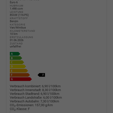
Euro 6
HUBRAUM
1.498 ccm
LEISTUNG
85 kW (116 PS)
KRAFTSTOFF
Benzin
KATEGORIE
Van/Minibus
KILOMETERSTAND
10 km
ERSTZULASSUNG
01.06.2026
ZUSTAND
unfallfrei
Verbrauch kombiniert:
6,90 l/100km
Verbrauch Innenstadt:
8,30 l/100km
Verbrauch Stadtrand:
6,90 l/100km
Verbrauch Landstraße:
6,00 l/100km
Verbrauch Autobahn:
7,30 l/100km
CO
-Emissionen:
157,00 g/km
2
CO
-Klasse:
F
2