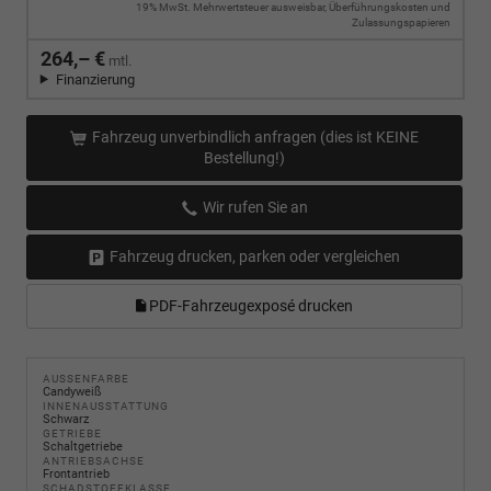
19% MwSt. Mehrwertsteuer ausweisbar, Überführungskosten und
Zulassungspapieren
264,– €
mtl.
Finanzierung
Fahrzeug unverbindlich anfragen (dies ist KEINE
Bestellung!)
Wir rufen Sie an
Fahrzeug drucken, parken oder vergleichen
PDF-Fahrzeugexposé drucken
AUSSENFARBE
Candyweiß
INNENAUSSTATTUNG
Schwarz
GETRIEBE
Schaltgetriebe
ANTRIEBSACHSE
Frontantrieb
SCHADSTOFFKLASSE