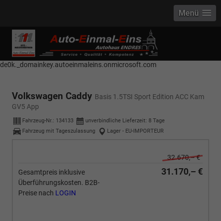
Menü
------------ Host Name : selector1._domainkey Points to address or value:
selector1-aee-de0k._domainkey.autoeinmaleins.onmicrosoft.com Host
Name : selector2._domainkey Points to address or value: selector2-aee-
de0k._domainkey.autoeinmaleins.onmicrosoft.com
Volkswagen Caddy
Basis 1.5TSI Sport Edition ACC Kam
GV5 App
Fahrzeug-Nr.:
134133
unverbindliche Lieferzeit:
8 Tage
Fahrzeug mit Tageszulassung
Lager - EU-IMPORTEUR
32.670,– €
31.170,– €
Gesamtpreis inklusive
Überführungskosten. B2B-
Preise nach
LOGIN