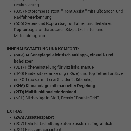
Deaktivierung
(8J3) Notbremsassistent ""Front Assist"" mit Fußgänger- und
Radfahrererkennung
(6C6) Seiten- und Kopfairbag für Fahrer und Beifahrer,
Kopfairbags für die äußeren Sitzplätze hinten und
Mittenairbag vorn
INNENAUSSTATTUNG UND KOMFORT:
(6XP) Außenspiegel elektrisch anklapp-, einstell- und
beheizbar
(3L1) Höheneinstellung für Sitz links, manuell
(3A0) Kindersitzverankerung (I-Size) und Top Tether für Sitze
im FGR (außer mittlerer Sitz der 2. Sitzreihe)
(KH6) Klimaanlage mit manueller Regelung
(2FD) Multifunktionslederlenkrad
(N0L) Sitzbezüge in Stoff, Dessin ""Double Grid""
EXTRAS:
(ZVA) Assistenzpaket
(9C7) Fahrlichtschaltung automatisch, mit Tagfahrlicht
(JX1) Kreuzungsassistent