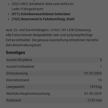
(5Q2+5R2) Schiebetür links und rechts im
Lade-/Fahrgastraum
(9T1) Scheibenwaschdüsen beheizbar
(1G2) Reserverad in Fahrbereifung, Stahl
ausl. Ez. und Garantiebeginn / 0 Km / N1 LKW Zulassung
Alle Fotos können Beispielbilder sein und aufpreispflichtige
Extras enthalten. Die genaue Ausstattung entnehmen Sie bitte
dem Beschreibungstext
Sonstiges
Anzahl Sitzplätze
5
Anzahl Vorbesitzer
1
Erstzulassung
01.05.2026
Kilometerstand
10
Leergewicht
1575 kg
Nächste Hauptuntersuchung
01.05.2029
Radstand
2755 mm