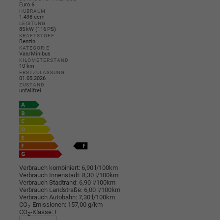
Euro 6
HUBRAUM
1.498 ccm
LEISTUNG
85 kW (116 PS)
KRAFTSTOFF
Benzin
KATEGORIE
Van/Minibus
KILOMETERSTAND
10 km
ERSTZULASSUNG
01.05.2026
ZUSTAND
unfallfrei
Verbrauch kombiniert:
6,90 l/100km
Verbrauch Innenstadt:
8,30 l/100km
Verbrauch Stadtrand:
6,90 l/100km
Verbrauch Landstraße:
6,00 l/100km
Verbrauch Autobahn:
7,30 l/100km
CO
-Emissionen:
157,00 g/km
2
CO
-Klasse:
F
2