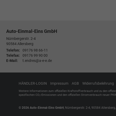
Auto-Einmal-Eins GmbH
Nürnbergerstr. 2-4
90584
Allersberg
Telefon:
09176 98 66-11
Telefax:
09176 99 90 00
E-Mail:
t.endres@a-e-e.de
HÄNDLER-LOGIN
Impressum
AGB
Widerrufsbelehrung
Weitere Informationen zum offiziellen Kraftstoffverbrauch und zu den offizi
spezifischen CO
-Emissionen und den offiziellen Stromverbrauch neuer PKW
2
© 2026
Auto-Einmal-Eins GmbH
,
Nürnbergerstr. 2-4
,
90584
Allersberg