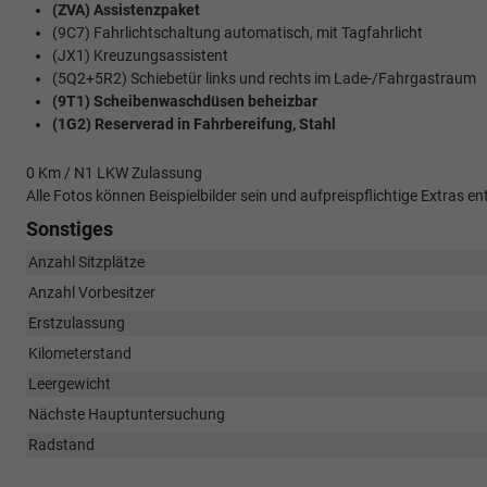
(ZVA) Assistenzpaket
(9C7) Fahrlichtschaltung automatisch, mit Tagfahrlicht
(JX1) Kreuzungsassistent
(5Q2+5R2) Schiebetür links und rechts im Lade-/Fahrgastraum
(9T1) Scheibenwaschdüsen beheizbar
(1G2) Reserverad in Fahrbereifung, Stahl
0 Km / N1 LKW Zulassung
Alle Fotos können Beispielbilder sein und aufpreispflichtige Extras
Sonstiges
Anzahl Sitzplätze
Anzahl Vorbesitzer
Erstzulassung
Kilometerstand
Leergewicht
Nächste Hauptuntersuchung
Radstand