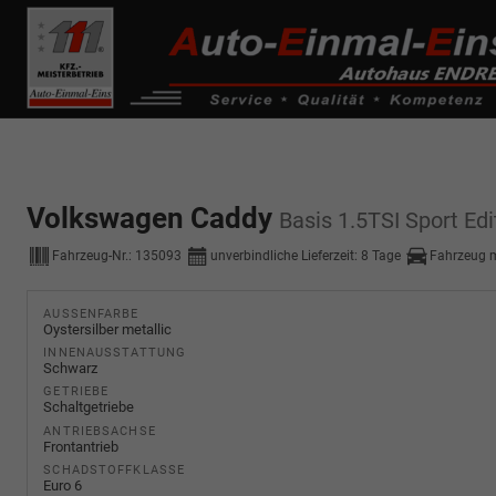
------------ Host Name : selector1._domainkey Points to address or valu
de0k._domainkey.autoeinmaleins.onmicrosoft.com
Volkswagen Caddy
Basis 1.5TSI Sport E
Fahrzeug-Nr.:
135093
unverbindliche Lieferzeit:
8 Tage
Fahrzeug 
AUSSENFARBE
Oystersilber metallic
INNENAUSSTATTUNG
Schwarz
GETRIEBE
Schaltgetriebe
ANTRIEBSACHSE
Frontantrieb
SCHADSTOFFKLASSE
Euro 6