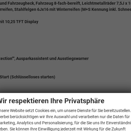
 und Fahrzeugheck, Fahrzeug 8-fach-bereift, Leichtmetallräder 7,5J x 1
reifen, Stahlfelgen 6Jx16 mit Winterreifen (M+S Kennung inkl. Schne
mit 10,25 TFT Display
etection"", Ausparkassistent und Ausstiegswarner
Start (Schlüsselloses starten)
ir respektieren Ihre Privatsphäre
nsere Website setzt Cookies ein, um unsere Dienste für Sie bereitzustellen
ierbei berücksichtigen wir Ihre Auswahl und verarbeiten nur die Daten für
arketing, Analytics und Personalisierung, für die Sie uns Ihr Einverständn
eben. Sie können Ihre Einwilligung jederzeit mit Wirkung für die Zukunft