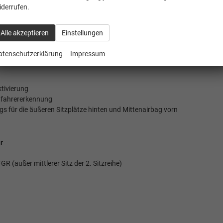
ung
iderrufen.
CarPlay und Android Auto
Alle akzeptieren
Einstellungen
atenschutzerklärung
Impressum
ktivierung
adfahrererkennung
gs für die äußeren Sitzplätze hinten und Mittenairbag vorn
r
GR (außer mittlerer Sitz der 2. Sitzreihe)