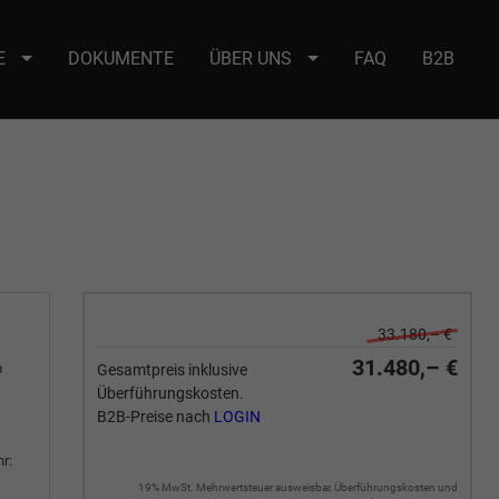
E
DOKUMENTE
ÜBER UNS
FAQ
B2B
e : selector2._domainkey Points to address or value: selector2-aee-
33.180,– €
31.480,– €
m
Gesamtpreis inklusive
Überführungskosten.
B2B-Preise nach
LOGIN
r:
19% MwSt. Mehrwertsteuer ausweisbar, Überführungskosten und