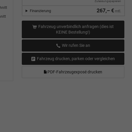
Zulassungspapieren
hnitt
267,– €
Finanzierung
mtl.
nitt
Fahrzeug unverbindlich anfragen (dies ist
KEINE Bestellung!)
Wir rufen Sie an
Fahrzeug drucken, parken oder vergleichen
PDF-Fahrzeugexposé drucken