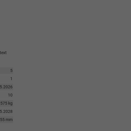
text
5
1
05.2026
10
1575 kg
05.2028
755 mm