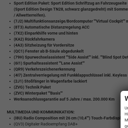
Sport Edition Paket: Sport Edition Schriftzug an Fahrzeugseite
(Sport Edition Design TN28, schwarz glanzgedreht) mit Sommer
/ Allwetterreifen).
(7J2) Multifunktionsanzeige/Bordcomputer ""Virtual Cockpit"" 
(8T3) Automatische Distanzregelung ACC
(7X2) Einparkhilfe vorne und hinten
(KA2) Rückfahrkamera
(4A3) Sitzheizung für Vordersitze
(QC1) Fenster ab B-Säule abgedunkelt
(79H) Spurwechselassistent ""Side Assist"" inkl. ""Blind Spot D
(6I1) Spurhalteassistent ""Lane Assist""
(QR9) Verkehrszeichenerkennung
(4I7) Zentralverriegelung mit Funkklappschlüssel inkl. Keyless 
(2J1) Stoßfänger in Wagenfarbe lackiert
(ZVG) Technik Paket
(ZVC) Winterpaket ""Basis""
W
Werksanschlussgarantie auf 5 Jahre / max. 200.000 Km
U
MULTIMEDIA UND KOMMUNIKATION:
H
(I8U) Radio Composition mit 26 cm (10,4"") Touch-Farbdisplay
M
(QV3) Digitaler Radioempfang DAB+
g