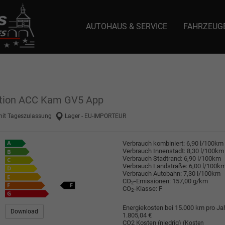
AUTOHAUS & SERVICE
FAHRZEUG
e: selector1-aee-de0k._domainkey.autoeinmaleins.onmicrosoft.com Host Nam
dition ACC Kam GV5 App
mit Tageszulassung
Lager - EU-IMPORTEUR
Verbrauch kombiniert:
6,90 l/100km
Verbrauch Innenstadt:
8,30 l/100km
Verbrauch Stadtrand:
6,90 l/100km
Verbrauch Landstraße:
6,00 l/100k
Verbrauch Autobahn:
7,30 l/100km
CO
-Emissionen:
157,00 g/km
2
CO
-Klasse:
F
2
Energiekosten bei 15.000 km pro Jah
Download
1.805,04 €
CO2 Kosten (niedrig)
(Kosten