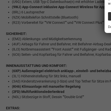
(U9G) Extern, USB Typ-C Datenbuchse(n) mit erhöhter Ladeleist
w
(9WJ) App-Connect inklusive App-Connect Wireless für Apple 
(8RL) 6 Lautsprecher
(9ZX) Mobiltelefon Schnittstelle (Bluetooth)
(R23) Vorbereitet für ""VW Connect"" und ""VW Connect Plus""
D
SICHERHEIT:
(EM2) Ablenkungs- und Müdigkeitserkennung
(4UF) Airbags für Fahrer und Beifahrer, mit Beifahrer-Airbag-Dea
(8J3) Notbremsassistent ""Front Assist"" mit Fußgänger- und R
(6C6) Seiten- und Kopfairbag für Fahrer und Beifahrer, Kopfairba
INNENAUSSTATTUNG UND KOMFORT:
(6XP) Außenspiegel elektrisch anklapp-, einstell- und beheizba
(3L1) Höheneinstellung für Sitz links, manuell
(3A0) Kindersitzverankerung (I-Size) und Top Tether für Sitze im F
(KH6) Klimaanlage mit manueller Regelung
(2FD) Multifunktionslederlenkrad
(N0L) Sitzbezüge in Stoff, Dessin ""Double Grid""
EXTRAS: