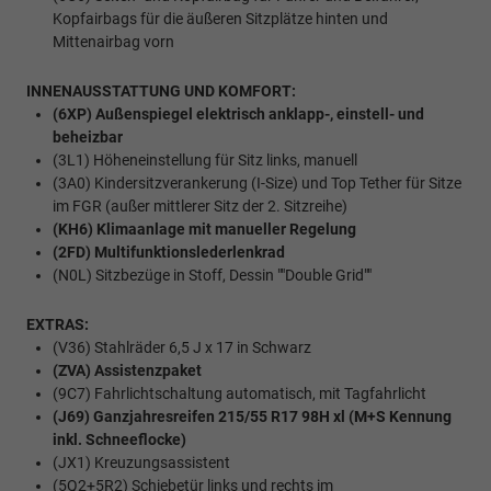
Kopfairbags für die äußeren Sitzplätze hinten und
Mittenairbag vorn
INNENAUSSTATTUNG UND KOMFORT:
(6XP) Außenspiegel elektrisch anklapp-, einstell- und
beheizbar
(3L1) Höheneinstellung für Sitz links, manuell
(3A0) Kindersitzverankerung (I-Size) und Top Tether für Sitze
im FGR (außer mittlerer Sitz der 2. Sitzreihe)
(KH6) Klimaanlage mit manueller Regelung
(2FD) Multifunktionslederlenkrad
(N0L) Sitzbezüge in Stoff, Dessin ""Double Grid""
EXTRAS:
(V36) Stahlräder 6,5 J x 17 in Schwarz
(ZVA) Assistenzpaket
(9C7) Fahrlichtschaltung automatisch, mit Tagfahrlicht
(J69) Ganzjahresreifen 215/55 R17 98H xl (M+S Kennung
inkl. Schneeflocke)
(JX1) Kreuzungsassistent
(5Q2+5R2) Schiebetür links und rechts im