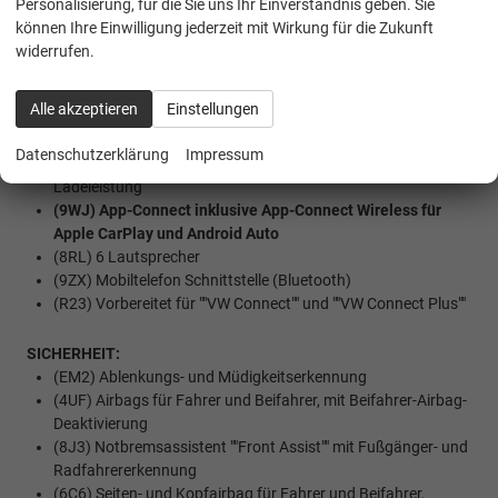
Personalisierung, für die Sie uns Ihr Einverständnis geben. Sie
Werksanschlussgarantie auf 5 Jahre / max. 200.000 Km
können Ihre Einwilligung jederzeit mit Wirkung für die Zukunft
widerrufen.
MULTIMEDIA UND KOMMUNIKATION:
(I8U) Radio Composition mit 26 cm (10,4"") Touch-
Alle akzeptieren
Einstellungen
Farbdisplay
(QV3) Digitaler Radioempfang DAB+
Datenschutzerklärung
Impressum
(U9G) Extern, USB Typ-C Datenbuchse(n) mit erhöhter
Ladeleistung
(9WJ) App-Connect inklusive App-Connect Wireless für
Apple CarPlay und Android Auto
(8RL) 6 Lautsprecher
(9ZX) Mobiltelefon Schnittstelle (Bluetooth)
(R23) Vorbereitet für ""VW Connect"" und ""VW Connect Plus""
SICHERHEIT:
(EM2) Ablenkungs- und Müdigkeitserkennung
(4UF) Airbags für Fahrer und Beifahrer, mit Beifahrer-Airbag-
Deaktivierung
(8J3) Notbremsassistent ""Front Assist"" mit Fußgänger- und
Radfahrererkennung
(6C6) Seiten- und Kopfairbag für Fahrer und Beifahrer,