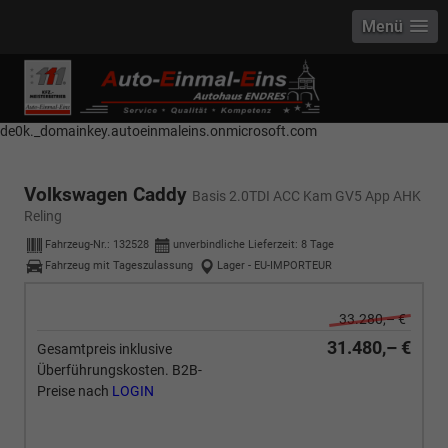
Menü
------------ Host Name : selector1._domainkey Points to address or value:
selector1-aee-de0k._domainkey.autoeinmaleins.onmicrosoft.com Host
Name : selector2._domainkey Points to address or value: selector2-aee-
de0k._domainkey.autoeinmaleins.onmicrosoft.com
Volkswagen Caddy
Basis 2.0TDI ACC Kam GV5 App AHK
Reling
Fahrzeug-Nr.:
132528
unverbindliche Lieferzeit:
8 Tage
Fahrzeug mit Tageszulassung
Lager - EU-IMPORTEUR
33.280,– €
31.480,– €
Gesamtpreis inklusive
Überführungskosten. B2B-
Preise nach
LOGIN