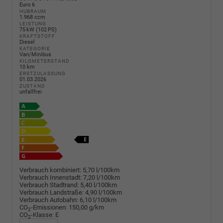
Euro 6
HUBRAUM
1.968 ccm
LEISTUNG
75 kW (102 PS)
KRAFTSTOFF
Diesel
KATEGORIE
Van/Minibus
KILOMETERSTAND
10 km
ERSTZULASSUNG
01.03.2026
ZUSTAND
unfallfrei
Verbrauch kombiniert:
5,70 l/100km
Verbrauch Innenstadt:
7,20 l/100km
Verbrauch Stadtrand:
5,40 l/100km
Verbrauch Landstraße:
4,90 l/100km
Verbrauch Autobahn:
6,10 l/100km
CO
-Emissionen:
150,00 g/km
2
CO
-Klasse:
E
2