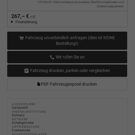
19% MwSt. Mehrwertsteuer ausweisbar, Überführungskosten und
Zulassungspapieren
267,– €
mtl.
Finanzierung
Fahrzeug unverbindlich anfragen (dies ist KEINE
Bestellung!)
Wir rufen Sie an
Fahrzeug drucken, parken oder vergleichen
PDF-Fahrzeugexposé drucken
AUSSENFARBE
Candyweiß
INNENAUSSTATTUNG
Schwarz
GETRIEBE
Schaltgetriebe
ANTRIEBSACHSE
Frontantrieb
SCHADSTOFFKLASSE