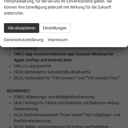
Personalisierung, für die Sie uns Ihr Einverständnis geben. Sie
Werksanschlussgarantie auf 5 Jahre / max. 200.000 Km
können Ihre Einwilligung jederzeit mit Wirkung für die Zukunft
widerrufen.
MULTIMEDIA UND KOMMUNIKATION:
(I8U) Radio Composition mit 26 cm (10,4"") Touch-
Alle akzeptieren
Einstellungen
Farbdisplay
(QV3) Digitaler Radioempfang DAB+
Datenschutzerklärung
Impressum
(U9G) Extern, USB Typ-C Datenbuchse(n) mit erhöhter
Ladeleistung
(9WJ) App-Connect inklusive App-Connect Wireless für
Apple CarPlay und Android Auto
(8RL) 6 Lautsprecher
(9ZX) Mobiltelefon Schnittstelle (Bluetooth)
(R23) Vorbereitet für ""VW Connect"" und ""VW Connect Plus""
SICHERHEIT:
(EM2) Ablenkungs- und Müdigkeitserkennung
(4UF) Airbags für Fahrer und Beifahrer, mit Beifahrer-Airbag-
Deaktivierung
(8J3) Notbremsassistent ""Front Assist"" mit Fußgänger- und
Radfahrererkennung
(6C6) Seiten- und Kopfairbag für Fahrer und Beifahrer,