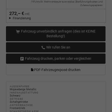
19% MwSt. Mehrwertsteuer ausweisbar, Überführungskosten und
Zulassungspapieren
272,– €
mtl.
Finanzierung
Fahrzeug unverbindlich anfragen (dies ist KEINE
Bestellung!)
Wir rufen Sie an
Fahrzeug drucken, parken oder vergleichen
PDF-Fahrzeugexposé drucken
AUSSENFARBE
Mojavebeige Metallic
INNENAUSSTATTUNG
Schwarz
GETRIEBE
Schaltgetriebe
ANTRIEBSACHSE
Frontantrieb
SCHADSTOFFKLASSE