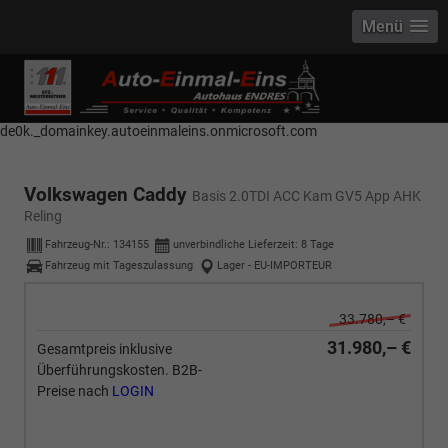
Menü
------------ Host Name : selector1._domainkey Points to address or value:
selector1-aee-de0k._domainkey.autoeinmaleins.onmicrosoft.com Host
Name : selector2._domainkey Points to address or value: selector2-aee-
de0k._domainkey.autoeinmaleins.onmicrosoft.com
Volkswagen Caddy
Basis 2.0TDI ACC Kam GV5 App AHK
Reling
Fahrzeug-Nr.:
134155
unverbindliche Lieferzeit:
8 Tage
Fahrzeug mit Tageszulassung
Lager - EU-IMPORTEUR
33.780,– €
31.980,– €
Gesamtpreis inklusive
Überführungskosten. B2B-
Preise nach
LOGIN