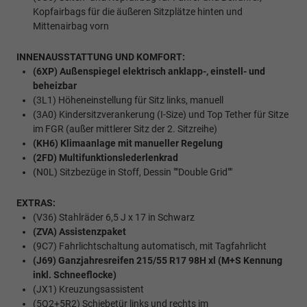
Kopfairbags für die äußeren Sitzplätze hinten und
Mittenairbag vorn
INNENAUSSTATTUNG UND KOMFORT:
(6XP) Außenspiegel elektrisch anklapp-, einstell- und
beheizbar
(3L1) Höheneinstellung für Sitz links, manuell
(3A0) Kindersitzverankerung (I-Size) und Top Tether für Sitze
im FGR (außer mittlerer Sitz der 2. Sitzreihe)
(KH6) Klimaanlage mit manueller Regelung
(2FD) Multifunktionslederlenkrad
(N0L) Sitzbezüge in Stoff, Dessin ""Double Grid""
EXTRAS:
(V36) Stahlräder 6,5 J x 17 in Schwarz
(ZVA) Assistenzpaket
(9C7) Fahrlichtschaltung automatisch, mit Tagfahrlicht
(J69) Ganzjahresreifen 215/55 R17 98H xl (M+S Kennung
inkl. Schneeflocke)
(JX1) Kreuzungsassistent
(5Q2+5R2) Schiebetür links und rechts im