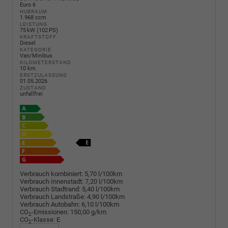
Euro 6
HUBRAUM
1.968 ccm
LEISTUNG
75 kW (102 PS)
KRAFTSTOFF
Diesel
KATEGORIE
Van/Minibus
KILOMETERSTAND
10 km
ERSTZULASSUNG
01.05.2026
ZUSTAND
unfallfrei
Verbrauch kombiniert:
5,70 l/100km
Verbrauch Innenstadt:
7,20 l/100km
Verbrauch Stadtrand:
5,40 l/100km
Verbrauch Landstraße:
4,90 l/100km
Verbrauch Autobahn:
6,10 l/100km
CO
-Emissionen:
150,00 g/km
2
CO
-Klasse:
E
2