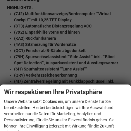
HIGHLIGHTS:
(7J2) Multifunktionsanzeige/Bordcomputer ""Virtual
Cockpit"" mit 10,25 TFT Display
(8T3) Automatische Distanzregelung ACC
(7X2) Einparkhilfe vorne und hinten
(KA2) Rückfahrkamera
(4A3) Sitzheizung für Vordersitze
(QC1) Fenster ab B-Säule abgedunkelt
(79H) Spurwechselassistent ""Side Assist"" inkl. ""Blind
Spot Detection"", Ausparkassistent und Ausstiegswarner
(6I1) Spurhalteassistent ""Lane Assist""
(QR9) Verkehrszeichenerkennung
(4I7) Zentralverriegelung mit Funkklappschlüssel inkl.
Keyless Start (Schlüsselloses starten)
Wir respektieren Ihre Privatsphäre
(2J1) Stoßfänger in Wagenfarbe lackiert
(ZVG) Technik Paket
Unsere Website setzt Cookies ein, um unsere Dienste für Sie
(ZVC) Winterpaket ""Basis""
bereitzustellen. Hierbei berücksichtigen wir Ihre Auswahl und
Werksanschlussgarantie auf 5 Jahre / max. 200.000 Km
verarbeiten nur die Daten für Marketing, Analytics und
Personalisierung, für die Sie uns Ihr Einverständnis geben. Sie
MULTIMEDIA UND KOMMUNIKATION:
können Ihre Einwilligung jederzeit mit Wirkung für die Zukunft