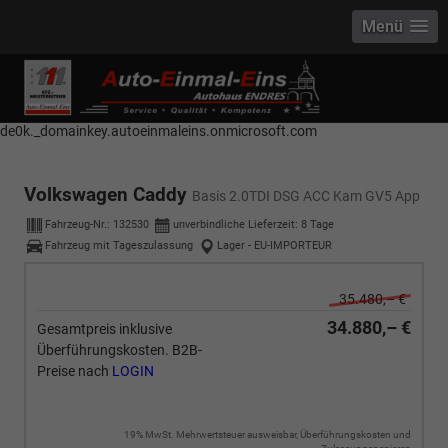
Menü
------------ Host Name : selector1._domainkey Points to address or value:
selector1-aee-de0k._domainkey.autoeinmaleins.onmicrosoft.com Host
Name : selector2._domainkey Points to address or value: selector2-aee-
de0k._domainkey.autoeinmaleins.onmicrosoft.com
Volkswagen Caddy
Basis 2.0TDI DSG ACC Kam GV5 App
Fahrzeug-Nr.:
132530
unverbindliche Lieferzeit:
8 Tage
Fahrzeug mit Tageszulassung
Lager - EU-IMPORTEUR
35.480,– €
34.880,– €
Gesamtpreis inklusive
Überführungskosten. B2B-
Preise nach
LOGIN
19% MwSt. Mehrwertsteuer ausweisbar, Überführungskosten und