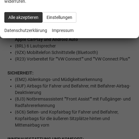
(I8U) Radio Composition mit 26 cm (10,4"") Touch-
widerrufen.
Farbdisplay
(QV3) Digitaler Radioempfang DAB+
Alle akzeptieren
Einstellungen
(U9G) Extern, USB Typ-C Datenbuchse(n) mit erhöhter
Ladeleistung
Datenschutzerklärung
Impressum
(9WJ) App-Connect inklusive App-Connect Wireless für
Apple CarPlay und Android Auto
(8RL) 6 Lautsprecher
(9ZX) Mobiltelefon Schnittstelle (Bluetooth)
(R23) Vorbereitet für ""VW Connect"" und ""VW Connect Plus""
SICHERHEIT:
(EM2) Ablenkungs- und Müdigkeitserkennung
(4UF) Airbags für Fahrer und Beifahrer, mit Beifahrer-Airbag-
Deaktivierung
(8J3) Notbremsassistent ""Front Assist"" mit Fußgänger- und
Radfahrererkennung
(6C6) Seiten- und Kopfairbag für Fahrer und Beifahrer,
Kopfairbags für die äußeren Sitzplätze hinten und
Mittenairbag vorn