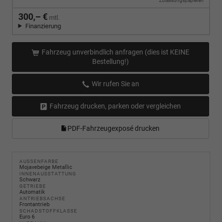
Zulassungspapieren
300,– €
mtl.
Finanzierung
Fahrzeug unverbindlich anfragen (dies ist KEINE
Bestellung!)
Wir rufen Sie an
Fahrzeug drucken, parken oder vergleichen
PDF-Fahrzeugexposé drucken
AUSSENFARBE
Mojavebeige Metallic
INNENAUSSTATTUNG
Schwarz
GETRIEBE
Automatik
ANTRIEBSACHSE
Frontantrieb
SCHADSTOFFKLASSE
Euro 6