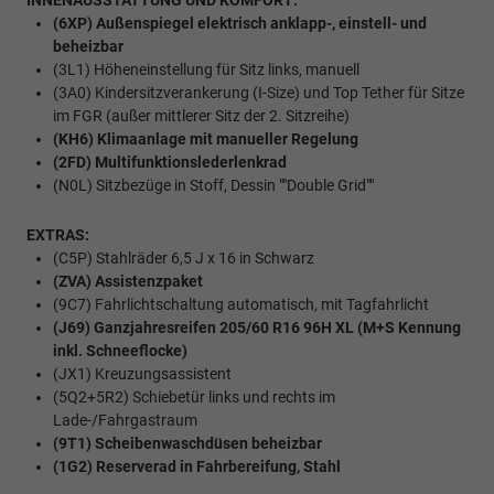
INNENAUSSTATTUNG UND KOMFORT:
(6XP) Außenspiegel elektrisch anklapp-, einstell- und
beheizbar
(3L1) Höheneinstellung für Sitz links, manuell
(3A0) Kindersitzverankerung (I-Size) und Top Tether für Sitze
im FGR (außer mittlerer Sitz der 2. Sitzreihe)
(KH6) Klimaanlage mit manueller Regelung
(2FD) Multifunktionslederlenkrad
(N0L) Sitzbezüge in Stoff, Dessin ""Double Grid""
EXTRAS:
(C5P) Stahlräder 6,5 J x 16 in Schwarz
(ZVA) Assistenzpaket
(9C7) Fahrlichtschaltung automatisch, mit Tagfahrlicht
(J69) Ganzjahresreifen 205/60 R16 96H XL (M+S Kennung
inkl. Schneeflocke)
(JX1) Kreuzungsassistent
(5Q2+5R2) Schiebetür links und rechts im
Lade-/Fahrgastraum
(9T1) Scheibenwaschdüsen beheizbar
(1G2) Reserverad in Fahrbereifung, Stahl