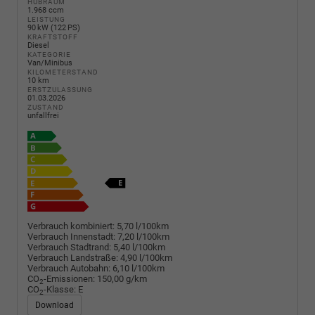
HUBRAUM
1.968 ccm
LEISTUNG
90 kW (122 PS)
KRAFTSTOFF
Diesel
KATEGORIE
Van/Minibus
KILOMETERSTAND
10 km
ERSTZULASSUNG
01.03.2026
ZUSTAND
unfallfrei
Verbrauch kombiniert:
5,70 l/100km
Verbrauch Innenstadt:
7,20 l/100km
Verbrauch Stadtrand:
5,40 l/100km
Verbrauch Landstraße:
4,90 l/100km
Verbrauch Autobahn:
6,10 l/100km
CO
-Emissionen:
150,00 g/km
2
CO
-Klasse:
E
2
Download