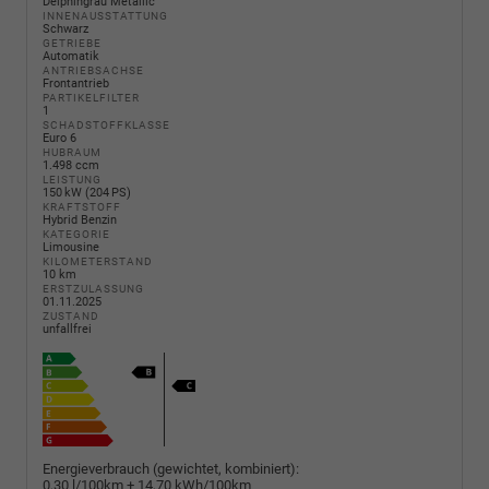
Delphingrau Metallic
INNENAUSSTATTUNG
Schwarz
GETRIEBE
Automatik
ANTRIEBSACHSE
Frontantrieb
PARTIKELFILTER
1
SCHADSTOFFKLASSE
Euro 6
HUBRAUM
1.498 ccm
LEISTUNG
150 kW (204 PS)
KRAFTSTOFF
Hybrid Benzin
KATEGORIE
Limousine
KILOMETERSTAND
10 km
ERSTZULASSUNG
01.11.2025
ZUSTAND
unfallfrei
Energieverbrauch (gewichtet, kombiniert):
0,30 l/100km + 14,70 kWh/100km