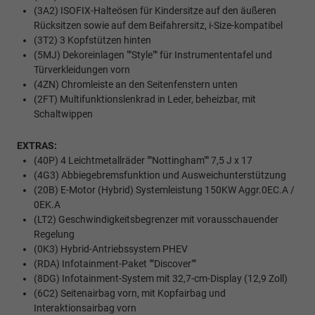
(3A2) ISOFIX-Halteösen für Kindersitze auf den äußeren
Rücksitzen sowie auf dem Beifahrersitz, i-Size-kompatibel
(3T2) 3 Kopfstützen hinten
(5MJ) Dekoreinlagen ""Style"" für Instrumententafel und
Türverkleidungen vorn
(4ZN) Chromleiste an den Seitenfenstern unten
(2FT) Multifunktionslenkrad in Leder, beheizbar, mit
Schaltwippen
EXTRAS:
(40P) 4 Leichtmetallräder ""Nottingham"" 7,5 J x 17
(4G3) Abbiegebremsfunktion und Ausweichunterstützung
(20B) E-Motor (Hybrid) Systemleistung 150KW Aggr.0EC.A /
0EK.A
(LT2) Geschwindigkeitsbegrenzer mit vorausschauender
Regelung
(0K3) Hybrid-Antriebssystem PHEV
(RDA) Infotainment-Paket ""Discover""
(8DG) Infotainment-System mit 32,7-cm-Display (12,9 Zoll)
(6C2) Seitenairbag vorn, mit Kopfairbag und
Interaktionsairbag vorn