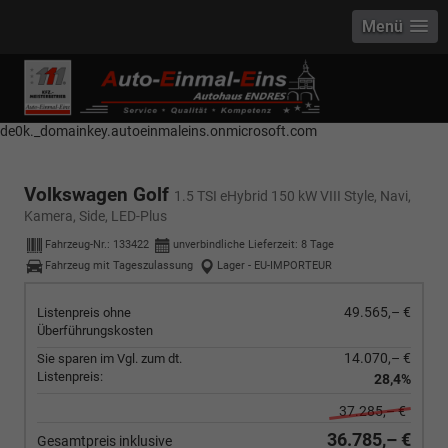
Menü
------------ Host Name : selector1._domainkey Points to address or value:
selector1-aee-de0k._domainkey.autoeinmaleins.onmicrosoft.com Host
Name : selector2._domainkey Points to address or value: selector2-aee-
de0k._domainkey.autoeinmaleins.onmicrosoft.com
Volkswagen Golf
1.5 TSI eHybrid 150 kW VIII Style, Navi,
Kamera, Side, LED-Plus
Fahrzeug-Nr.:
133422
unverbindliche Lieferzeit:
8 Tage
Fahrzeug mit Tageszulassung
Lager - EU-IMPORTEUR
49.565,– €
Listenpreis ohne
Überführungskosten
14.070,– €
Sie sparen im Vgl. zum dt.
Listenpreis:
28,4%
37.285,– €
36.785,– €
Gesamtpreis inklusive