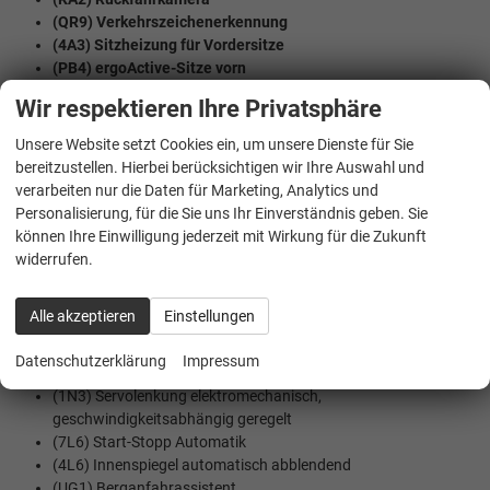
(QR9) Verkehrszeichenerkennung
(4A3) Sitzheizung für Vordersitze
(PB4) ergoActive-Sitze vorn
Wir respektieren Ihre Privatsphäre
MULTIMEDIA UND KOMMUNIKATION:
(QV3) DAB+ Digitaler Radioempfang
Unsere Website setzt Cookies ein, um unsere Dienste für Sie
(U9E) 2 USB-C-Schnittstellen vorn, 2 USB-C-Ladebuchsen an
bereitzustellen. Hierbei berücksichtigen wir Ihre Auswahl und
der Mittelkonsole hinten, Ladeleistung bis zu 45 W
verarbeiten nur die Daten für Marketing, Analytics und
(9WJ) App-Connect Wireless für Apple CarPlay und Android
Personalisierung, für die Sie uns Ihr Einverständnis geben. Sie
Auto
können Ihre Einwilligung jederzeit mit Wirkung für die Zukunft
(QH3) Sprachassistent IDA und elektronische
widerrufen.
Sprachverstärkung
(9ZV) Telefonschnittstelle mit induktiver Ladefunktion
Alle akzeptieren
Einstellungen
(YOS) Vorbereitet für ""VW Connect"" und ""VW Connect Plus""
Datenschutzerklärung
Impressum
SICHERHEIT:
(1N3) Servolenkung elektromechanisch,
geschwindigkeitsabhängig geregelt
(7L6) Start-Stopp Automatik
(4L6) Innenspiegel automatisch abblendend
(UG1) Berganfahrassistent