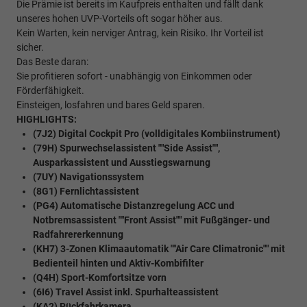
Die Prämie ist bereits im Kaufpreis enthalten und fällt dank
unseres hohen UVP-Vorteils oft sogar höher aus.
Kein Warten, kein nerviger Antrag, kein Risiko. Ihr Vorteil ist
sicher.
Das Beste daran:
Sie profitieren sofort - unabhängig von Einkommen oder
Förderfähigkeit.
Einsteigen, losfahren und bares Geld sparen.
HIGHLIGHTS:
(7J2) Digital Cockpit Pro (volldigitales Kombiinstrument)
(79H) Spurwechselassistent ""Side Assist"",
Ausparkassistent und Ausstiegswarnung
(7UY) Navigationssystem
(8G1) Fernlichtassistent
(PG4) Automatische Distanzregelung ACC und
Notbremsassistent ""Front Assist"" mit Fußgänger- und
Radfahrererkennung
(KH7) 3-Zonen Klimaautomatik ""Air Care Climatronic"" mit
Bedienteil hinten und Aktiv-Kombifilter
(Q4H) Sport-Komfortsitze vorn
(6I6) Travel Assist inkl. Spurhalteassistent
(KA2) Rückfahrkamera