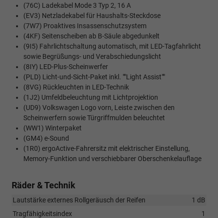
(76C) Ladekabel Mode 3 Typ 2, 16 A
(EV3) Netzladekabel für Haushalts-Steckdose
(7W7) Proaktives Insassenschutzsystem
(4KF) Seitenscheiben ab B-Säule abgedunkelt
(9I5) Fahrlichtschaltung automatisch, mit LED-Tagfahrlicht
sowie Begrüßungs- und Verabschiedungslicht
(8IY) LED-Plus-Scheinwerfer
(PLD) Licht-und-Sicht-Paket inkl. ""Light Assist""
(8VG) Rückleuchten in LED-Technik
(1J2) Umfeldbeleuchtung mit Lichtprojektion
(UD9) Volkswagen Logo vorn, Leiste zwischen den
Scheinwerfern sowie Türgriffmulden beleuchtet
(WW1) Winterpaket
(GM4) e-Sound
(1R0) ergoActive-Fahrersitz mit elektrischer Einstellung,
Memory-Funktion und verschiebbarer Oberschenkelauflage
Räder & Technik
Lautstärke externes Rollgeräusch der Reifen
1 dB
Tragfähigkeitsindex
1