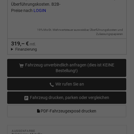
Überführungskosten. B2B-
Preise nach
LOGIN
19% MwSt. Mehrwertsteuer ausweisbar, Überführungskosten und
Zulassungspapieren
319,– €
mtl.
Finanzierung
Fahrzeug unverbindlich anfragen (dies ist KEINE
Bestellung!)
Wir rufen Sie an
Fahrzeug drucken, parken oder vergleichen
PDF-Fahrzeugexposé drucken
AUSSENFARBE