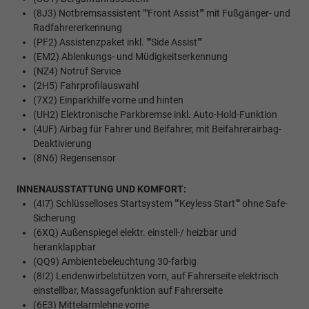
(8J3) Notbremsassistent ""Front Assist"" mit Fußgänger- und
Radfahrererkennung
(PF2) Assistenzpaket inkl. ""Side Assist""
(EM2) Ablenkungs- und Müdigkeitserkennung
(NZ4) Notruf Service
(2H5) Fahrprofilauswahl
(7X2) Einparkhilfe vorne und hinten
(UH2) Elektronische Parkbremse inkl. Auto-Hold-Funktion
(4UF) Airbag für Fahrer und Beifahrer, mit Beifahrerairbag-
Deaktivierung
(8N6) Regensensor
INNENAUSSTATTUNG UND KOMFORT:
(4I7) Schlüsselloses Startsystem ""Keyless Start"" ohne Safe-
Sicherung
(6XQ) Außenspiegel elektr. einstell-/ heizbar und
heranklappbar
(QQ9) Ambientebeleuchtung 30-farbig
(8I2) Lendenwirbelstützen vorn, auf Fahrerseite elektrisch
einstellbar, Massagefunktion auf Fahrerseite
(6E3) Mittelarmlehne vorne