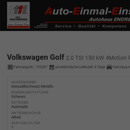
------------ Host Name : selector1._domainkey Points to address or valu
de0k._domainkey.autoeinmaleins.onmicrosoft.com
Volkswagen Golf
2.0 TSI 150 kW 4Motion R
Fahrzeug-Nr.:
135287
unverbindliche Lieferzeit:
8 Tage
Fahrzeug 
AUSSENFARBE
Grenadillschwarz Metallic
INNENAUSSTATTUNG
Schwarz
GETRIEBE
Automatik
ANTRIEBSACHSE
Allrad
PARTIKELFILTER
1