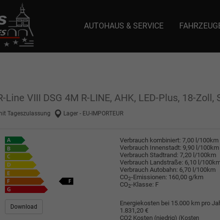
AUTOHAUS & SERVICE
FAHRZEUG
e: selector1-aee-de0k._domainkey.autoeinmaleins.onmicrosoft.com Host Nam
-Line VIII DSG 4M R-LINE, AHK, LED-Plus, 18-Zoll, S
mit Tageszulassung
Lager - EU-IMPORTEUR
Verbrauch kombiniert:
7,00 l/100km
Verbrauch Innenstadt:
9,90 l/100km
Verbrauch Stadtrand:
7,20 l/100km
Verbrauch Landstraße:
6,10 l/100k
Verbrauch Autobahn:
6,70 l/100km
CO
-Emissionen:
160,00 g/km
2
CO
-Klasse:
F
2
Energiekosten bei 15.000 km pro Jah
Download
1.831,20 €
CO2 Kosten (niedrig)
(Kosten