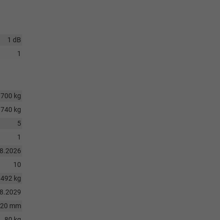
1 dB
1
1700 kg
740 kg
5
1
08.2026
10
1492 kg
08.2029
620 mm
80 kg