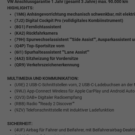
VW Anschlussgarantie 1 Jahr (gesamt 3 Jahre) max. 90.000 km
HIGHLIGHTS:
(1M6) Anhängevorrichtung mechanisch schwenkbar, mit elektri
(7J2) Digital Cockpit Pro (volldigitales Kombiinstrument)
(8G1) Fernlichtassistent
(KA2) Rückfahrkamera
(79H) Spurwechselassistent ""Side Assist"", Ausparkassistent
(Q4P) Top-Sportsitze vorn
(6I1) Spurhalteassistent ""Lane Assist""
(4A3) Sitzheizung für Vordersitze
(QR9) Verkehrszeichenerkennung
MULTIMEDIA UND KOMMUNIKATION:
(U9E) 2 USB-C-Schnittstellen vorn, 2 USB-C-Ladebuchsen an der M
(9WJ) App-Connect Wireless für Apple CarPlay und Android Auto
(QV3) DAB+ Digitaler Radioempfang
(RBB) Radio ""Ready 2 Discover""
(9ZV) Telefonschnittstelle mit induktiver Ladefunktion
SICHERHEIT:
(4UF) Airbag für Fahrer und Beifahrer, mit Beifahrerairbag-Deakt