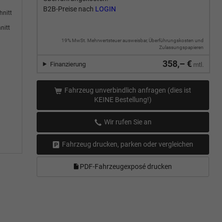
B2B-Preise nach
LOGIN
hnitt
nitt
19% MwSt. Mehrwertsteuer ausweisbar, Überführungskosten und
Zulassungspapieren
358,– €
Finanzierung
mtl.
Fahrzeug unverbindlich anfragen (dies ist
KEINE Bestellung!)
Wir rufen Sie an
Fahrzeug drucken, parken oder vergleichen
PDF-Fahrzeugexposé drucken