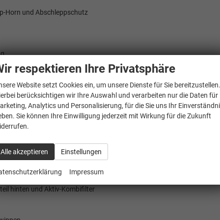
p-Horn und Abschleppschutz
ng
vorn
ir respektieren Ihre Privatsphäre
adfahrererkennung
nsere Website setzt Cookies ein, um unsere Dienste für Sie bereitzustellen
ierbei berücksichtigen wir Ihre Auswahl und verarbeiten nur die Daten für
arketing, Analytics und Personalisierung, für die Sie uns Ihr Einverständn
eben. Sie können Ihre Einwilligung jederzeit mit Wirkung für die Zukunft
iderrufen.
Alle akzeptieren
Einstellungen
atenschutzerklärung
Impressum
en sowie auf dem Beifahrersitz, i-Size-kompatibel
eil hinten und Aktiv-Kombifilter