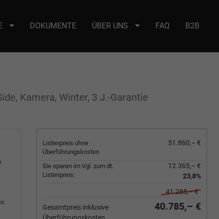
E
DOKUMENTE
ÜBER UNS
FAQ
B2B
e : selector2._domainkey Points to address or value: selector2-aee-
ide, Kamera, Winter, 3 J.-Garantie
51.860,– €
Listenpreis ohne
Überführungskosten
m
12.365,– €
Sie sparen im Vgl. zum dt.
Listenpreis:
23,8%
41.285,– €
r:
40.785,– €
Gesamtpreis inklusive
Überführungskosten.