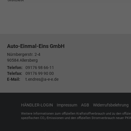
Auto-Einmal-Eins GmbH
Nürnbergerstr. 2-4
90584
Allersberg
Telefon:
09176 98 66-11
Telefax:
09176 99 90 00
E-Mail:
t.endres@a-e-e.de
HÄNDLER-LOGIN
Impressum
AGB
Widerrufsbelehrung
Weitere Informationen zum offiziellen Kraftstoffverbrauch und zu den offizi
spezifischen CO
-Emissionen und den offiziellen Stromverbrauch neuer PKW
2