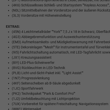
(2PT) Multifunktions-Sportlenkrad in Leder, beheizbar, mit Schal
(4K6) Schlüsselloses Schließ- und Startsystem ""Keyless Access""
(N0L) Sitzmittelbahnen der Vordersitze und der äußeren Rücksitzplä
(3L3) Vordersitze mit Höheneinstellung
EXTRAS:
(45N) 4 Leichtmetallräder ""York"" 7,5 J x 18 in Schwarz, Oberfl
(4G3) Abbiegebremsfunktion und Ausweichunterstützung
(EM3) Aufmerksamkeits- und Müdigkeitswarnung mit Fahrerbe
(5TE) Dekoreinlagen ""Mesh"" für Instrumententafel und Türverkl
(9I5) Fahrlichtschaltung automatisch, mit LED-Tagfahrlicht sow
(JX1) Kreuzungsassistent
(8IY) LED-Plus-Scheinwerfer
(8VG) Rückleuchten in LED-Technik
(PLB) Licht-und-Sicht-Paket inkl. ""Light Assist""
(1N7) Progressivlenkung
(4KF) Seitenscheiben ab B-Säule abgedunkelt
(1JC) Sportfahrwerk
(PK2) Technikpaket ""Park & Comfort Pro""
(1J2) Umfeldbeleuchtung mit Lichtprojektion
(7UX) Vorbereitet für spätere Freischaltung: Navigationssystem
(WW1) Winterpaket