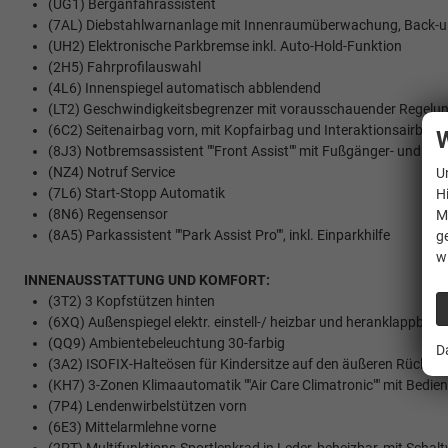
(UG1) Berganfahrassistent
(7AL) Diebstahlwarnanlage mit Innenraumüberwachung, Back-u
(UH2) Elektronische Parkbremse inkl. Auto-Hold-Funktion
(2H5) Fahrprofilauswahl
(4L6) Innenspiegel automatisch abblendend
(LT2) Geschwindigkeitsbegrenzer mit vorausschauender Regelu
(6C2) Seitenairbag vorn, mit Kopfairbag und Interaktionsairbag 
W
(8J3) Notbremsassistent ""Front Assist"" mit Fußgänger- und R
(NZ4) Notruf Service
U
(7L6) Start-Stopp Automatik
H
(8N6) Regensensor
M
(8A5) Parkassistent ""Park Assist Pro"", inkl. Einparkhilfe
g
w
INNENAUSSTATTUNG UND KOMFORT:
(3T2) 3 Kopfstützen hinten
(6XQ) Außenspiegel elektr. einstell-/ heizbar und heranklappbar
(QQ9) Ambientebeleuchtung 30-farbig
D
(3A2) ISOFIX-Halteösen für Kindersitze auf den äußeren Rücksitz
(KH7) 3-Zonen Klimaautomatik ""Air Care Climatronic"" mit Bedient
(7P4) Lendenwirbelstützen vorn
(6E3) Mittelarmlehne vorne