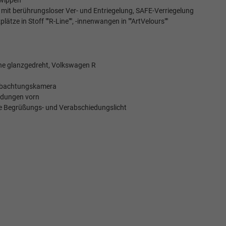
twippen
, mit berührungsloser Ver- und Entriegelung, SAFE-Verriegelung
tze in Stoff ""R-Line"", -innenwangen in ""ArtVelours""
äche glanzgedreht, Volkswagen R
obachtungskamera
eidungen vorn
ie Begrüßungs- und Verabschiedungslicht