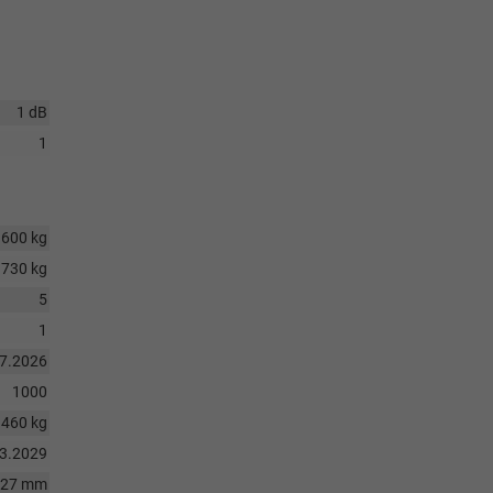
1 dB
1
1600 kg
730 kg
5
1
07.2026
1000
1460 kg
03.2029
627 mm