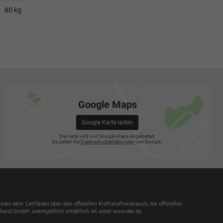
80 kg
Google Maps
Google Karte laden
Die Karte wird von Google Maps eingebettet.
Es gelten die
Datenschutzerklärungen
von Google.
dem 'Leitfaden über den offiziellen Kraftstoffverbrauch, die offiziellen
and GmbH' unentgeltlich erhältlich ist unter www.dat.de.