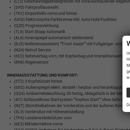
(LT2) Geschwindigkeitsbegrenzer mit vorausschauender Regelu
(2H5) Fahrprofilauswahl
(7X2) Einparkhilfe vorne und hinten
(UH2) Elektronische Parkbremse inkl. Auto-Hold-Funktion
(QZ0) Progressivlenkung
(7L6) Start-Stopp Automatik
(4L6) Innenspiegel automatisch abblendend
W
(8J3) Notbremsassistent ""Front Assist"" mit Fußgänger- und R
(NZ4) Notruf Service
U
(6C2) Seitenairbag vorn, mit Kopfairbag und Interaktionsairbag 
H
(8N6) Regensensor
M
g
INNENAUSSTATTUNG UND KOMFORT:
w
(3T2) 3 Kopfstützen hinten
(6XQ) Außenspiegel elektr. einstell-/ heizbar und heranklappbar
(QQ4) Ambientebeleuchtung 30-farbig, Ablagefach in der Mittelk
(4I7) Schlüsselloses Startsystem ""Keyless Start"" ohne Safe-Sic
D
(N2T) Sitzmittelbahnen der Vordersitze und der äußeren Rücksitzpl
(3L3) Vordersitze mit Höheneinstellung
(7P4) Lendenwirbelstützen vorn
(6E3) Mittelarmlehne vorne