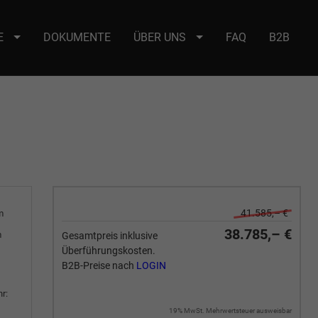
E
DOKUMENTE
ÜBER UNS
FAQ
B2B
e : selector2._domainkey Points to address or value: selector2-aee-
41.585,– €
m
38.785,– €
m
Gesamtpreis inklusive
Überführungskosten.
B2B-Preise nach
LOGIN
r:
19% MwSt. Mehrwertsteuer ausweisbar