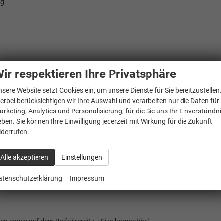
ng
ir respektieren Ihre Privatsphäre
adfahrererkennung
nsere Website setzt Cookies ein, um unsere Dienste für Sie bereitzustellen
vorn
ierbei berücksichtigen wir Ihre Auswahl und verarbeiten nur die Daten für
arketing, Analytics und Personalisierung, für die Sie uns Ihr Einverständn
eben. Sie können Ihre Einwilligung jederzeit mit Wirkung für die Zukunft
iderrufen.
Alle akzeptieren
Einstellungen
onsole vorn beleuchtet
herung
atenschutzerklärung
Impressum
ätze in Stoff ""Scale Paper""