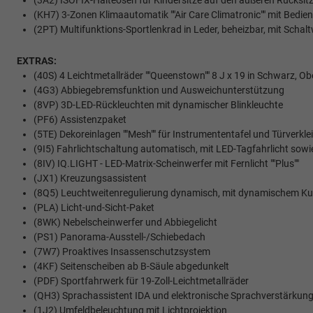
(3A2) ISOFIX-Halteösen für Kindersitze auf den äußeren Rücksitz
(KH7) 3-Zonen Klimaautomatik ""Air Care Climatronic"" mit Bedient
(2PT) Multifunktions-Sportlenkrad in Leder, beheizbar, mit Schal
EXTRAS:
(40S) 4 Leichtmetallräder ""Queenstown"" 8 J x 19 in Schwarz, O
(4G3) Abbiegebremsfunktion und Ausweichunterstützung
(8VP) 3D-LED-Rückleuchten mit dynamischer Blinkleuchte
(PF6) Assistenzpaket
(5TE) Dekoreinlagen ""Mesh"" für Instrumententafel und Türverkl
(9I5) Fahrlichtschaltung automatisch, mit LED-Tagfahrlicht sow
(8IV) IQ.LIGHT - LED-Matrix-Scheinwerfer mit Fernlicht ""Plus""
(JX1) Kreuzungsassistent
(8Q5) Leuchtweitenregulierung dynamisch, mit dynamischem Kur
(PLA) Licht-und-Sicht-Paket
(8WK) Nebelscheinwerfer und Abbiegelicht
(PS1) Panorama-Ausstell-/Schiebedach
(7W7) Proaktives Insassenschutzsystem
(4KF) Seitenscheiben ab B-Säule abgedunkelt
(PDF) Sportfahrwerk für 19-Zoll-Leichtmetallräder
(QH3) Sprachassistent IDA und elektronische Sprachverstärkun
(1J2) Umfeldbeleuchtung mit Lichtprojektion