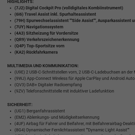
HIGHLIGHTS:
(7J2) Digital Cockpit Pro (volldigitales Kombiinstrument)
(6I6) Travel Assist inkl. Spurhalteassistent
(79H) Spurwechselassistent ""Side Assist"", Ausparkassistent
(7UY) Navigationssystem
(4A3) Sitzheizung für Vordersitze
(QR9) Verkehrszeichenerkennung
(Q4P) Top-Sportsitze vorn
(KA2) Rückfahrkamera
MULTIMEDIA UND KOMMUNIKATION:
(U9E) 2 USB-C-Schnittstellen vorn, 2 USB-C-Ladebuchsen an der M
(9WJ) App-Connect Wireless für Apple CarPlay und Android Auto
(QV3) DAB+ Digitaler Radioempfang
(9ZV) Telefonschnittstelle mit induktiver Ladefunktion
SICHERHEIT:
(UG1) Berganfahrassistent
(EM2) Ablenkungs- und Müdigkeitserkennung
(4UF) Airbag für Fahrer und Beifahrer, mit Beifahrerairbag-Deakt
(8G4) Dynamischer Fernlichtassistent ""Dynamic Light Assist""