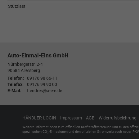
Stützlast
Auto-Einmal-Eins GmbH
Nürnbergerstr. 2-4
90584
Allersberg
Telefon:
09176 98 66-11
Telefax:
09176 99 90 00
E-Mail:
t.endres@a-e-e.de
HÄNDLER-LOGIN
Impressum
AGB
Widerrufsbelehrung
Weitere Informationen zum offiziellen Kraftstoffverbrauch und zu den offizi
spezifischen CO
-Emissionen und den offiziellen Stromverbrauch neuer PKW
2