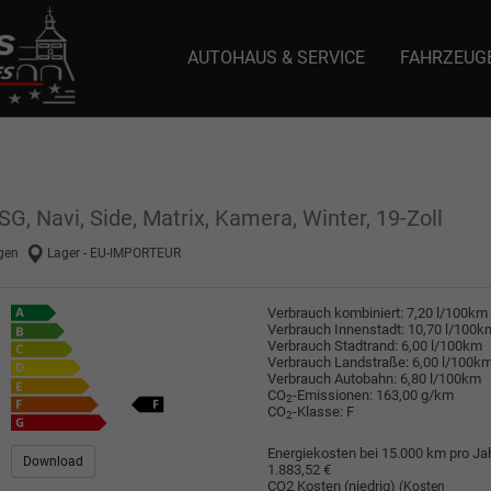
AUTOHAUS & SERVICE
FAHRZEUG
e: selector1-aee-de0k._domainkey.autoeinmaleins.onmicrosoft.com Host Nam
SG, Navi, Side, Matrix, Kamera, Winter, 19-Zoll
gen
Lager - EU-IMPORTEUR
Verbrauch kombiniert:
7,20 l/100km
Verbrauch Innenstadt:
10,70 l/100k
Verbrauch Stadtrand:
6,00 l/100km
Verbrauch Landstraße:
6,00 l/100k
Verbrauch Autobahn:
6,80 l/100km
CO
-Emissionen:
163,00 g/km
2
CO
-Klasse:
F
2
Energiekosten bei 15.000 km pro Jah
Download
1.883,52 €
CO2 Kosten (niedrig)
(Kosten