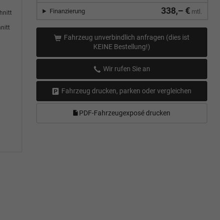
338,– €
Finanzierung
mtl.
hnitt
nitt
Fahrzeug unverbindlich anfragen (dies ist
KEINE Bestellung!)
Wir rufen Sie an
Fahrzeug drucken, parken oder vergleichen
PDF-Fahrzeugexposé drucken