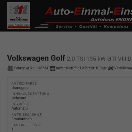
------------ Host Name : selector1._domainkey Points to address or valu
de0k._domainkey.autoeinmaleins.onmicrosoft.com
Volkswagen Golf
2.0 TSI 195 kW GTI VIII D
Fahrzeug-Nr.:
132754
unverbindliche Lieferzeit:
8 Tage
Vorführwa
AUSSENFARBE
Uranograu
INNENAUSSTATTUNG
Schwarz
GETRIEBE
Automatik
ANTRIEBSACHSE
Frontantrieb
PARTIKELFILTER
1