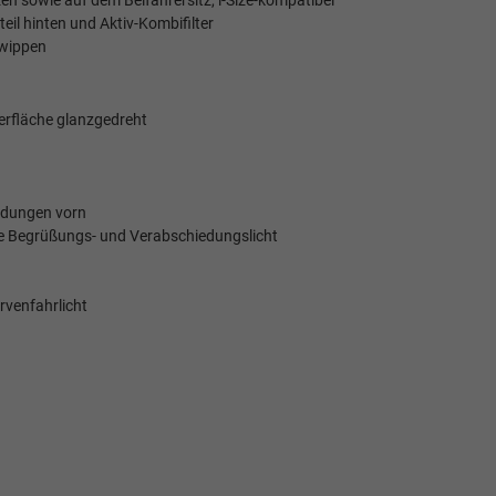
en sowie auf dem Beifahrersitz, i-Size-kompatibel
eil hinten und Aktiv-Kombifilter
twippen
berfläche glanzgedreht
eidungen vorn
ie Begrüßungs- und Verabschiedungslicht
venfahrlicht
g