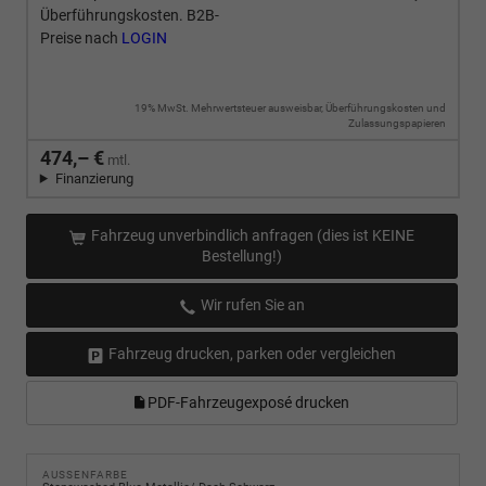
Überführungskosten. B2B-
Preise nach
LOGIN
19% MwSt. Mehrwertsteuer ausweisbar, Überführungskosten und
Zulassungspapieren
474,– €
mtl.
Finanzierung
Fahrzeug unverbindlich anfragen (dies ist KEINE
Bestellung!)
Wir rufen Sie an
Fahrzeug drucken, parken oder vergleichen
PDF-Fahrzeugexposé drucken
AUSSENFARBE