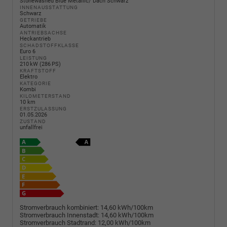
Stonewashed Blue Metallic/ Dach Schwarz
INNENAUSSTATTUNG
Schwarz
GETRIEBE
Automatik
ANTRIEBSACHSE
Heckantrieb
SCHADSTOFFKLASSE
Euro 6
LEISTUNG
210 kW (286 PS)
KRAFTSTOFF
Elektro
KATEGORIE
Kombi
KILOMETERSTAND
10 km
ERSTZULASSUNG
01.05.2026
ZUSTAND
unfallfrei
Stromverbrauch kombiniert:
14,60 kWh/100km
Stromverbrauch Innenstadt:
14,60 kWh/100km
Stromverbrauch Stadtrand:
12,00 kWh/100km