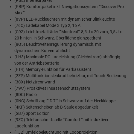
(PBE) Interieurpaket
(PBP) Komfortpaket inkl. Navigationssystem ""Discover Pro
Max""
(8VP) LED-Rückleuchten mit dynamischer Blinkleuchte
(76C) Ladekabel Mode 3 Typ 2, 16 A
(C9Z) Leichtmetallräder ""Montreal"" 8,5 J x 20 vorn, 9,5 J x
20 hinten, in Schwarz, Oberfläche glanzgedreht
(8Q5) Leuchtweitenregulierung dynamisch, mit
dynamischem Kurvenfahrlicht
(LH3) Maximale DC-Ladeleistung (Gleichstrom) abhängig
von der Antriebsbatterie
(FT4) Memory-Funktion für Parkassistent
(2ZP) Multifunktionslenkrad beheizbar, mit Touch-Bedienung
(3CX) Netztrennwand
(7W7) Proaktives Insassenschutzsystem
(8DC) Radio
(0NC) Schriftzug ""ID.7"" in Schwarz auf der Heckklappe
(4KF) Seitenscheiben ab B-Säule abgedunkelt
(SB7) Sport Edition
(9ZQ) Telefonschnittstelle ""Comfort"" mit induktiver
Ladefunktion
(1J2) Umfeldbeleuchtung mit Logoprojektion