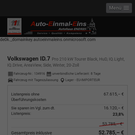
Menü
------------ Host Name : selector1._domainkey Points to address or value:
selector1-aee-de0k._domainkey.autoeinmaleins.onmicrosoft.com Host
Name : selector2._domainkey Points to address or value: selector2-aee-
de0k._domainkey.autoeinmaleins.onmicrosoft.com
Volkswagen ID.7
Pro 210 kW Tourer Black, HuD, IQ.Light,
IQ.Drive, AreaView, Side, Winter, 20-Zoll
Fahrzeug-Nr.:
134916
unverbindliche Lieferzeit:
8 Tage
Fahrzeug mit Tageszulassung
Lager - EU-IMPORTEUR
67.615,– €
Listenpreis ohne
Überführungskosten
16.120,– €
Sie sparen im Vgl. zum dt.
Listenpreis:
23,8%
53.785,– €
52.785,– €
Gesamtpreis inklusive