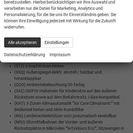
bereitzustellen. Hierbei berücksichtigen wir Ihre Auswahl und
Interaktionsairbag vorn
verarbeiten nur die Daten für Marketing, Analytics und
(8J5) Notbremsassistent ""Front Assist"" mit Fußgänger- und
Personalisierung, für die Sie uns Ihr Einverständnis geben. Sie
Radfahrererkennung
können Ihre Einwilligung jederzeit mit Wirkung für die Zukunft
(NZ4) Notruf Service
widerrufen.
(8N6) Regensensor
(8A5) Parkassistent ""Park Assist Pro"", inkl. Einparkhilfe
(1N3) Servolenkung elektromechanisch,
Alle akzeptieren
Einstellungen
geschwindigkeitsabhängig geregelt
Datenschutzerklärung
Impressum
INNENAUSSTATTUNG UND KOMFORT:
(3T2) 3 Kopfstützen hinten
(6XQ) Außenspiegel elektr. einstell-/ heizbar und
heranklappbar
(QQ9) Ambientebeleuchtung 30-farbig
(3A2) ISOFIX-Halteösen für Kindersitze auf den äußeren
Rücksitzen sowie auf dem Beifahrersitz, i-Size-kompatibel
(KH7) 3-Zonen Klimaautomatik ""Air Care Climatronic"" mit
Bedienteil hinten und Aktiv-Kombifilter
(8I6) Lendenwirbelstützen vorn pneumatisch einstellbar
(N0U) Sitzmittelbahnen der Vorder- und äußeren
Rücksitzplätze in Mikrovlies ""ArtVelours Eco"", Sitzwangen in