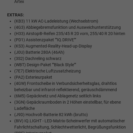
Artex
EXTRAS:
(KB3) 11 kW AC-Ladeleistung (Wechselstrom)
(4G3) Abbiegebremsfunktion und Ausweichunterstützung
(H33) Airstop®-Reifen 235/45 R 20 vorn, 255/40 R 20 hinten
(PD1) Assistenzpaket ""IQ.DRIVE""
(KS3) Augmented-Reality-Head-up-Display
(J0U) Batterie 280A (46Ah)
(3S2) Dachreling schwarz
(WBT) Design-Paket ""Black Style""
(7E7) Elektrische Luftzusatzheizung
(PA2) Exterieurpaket
(4GW) Frontscheibe in Verbundsicherheitsglas, drahtlos
beheizbar und infrarot-reflektierend, geräuschdämmend
(6M5) Gepäcknetz und Ablagenetz seitlich links
(3GN) Gepäckraumboden in 2 Höhen einstellbar, für ebene
Ladefläche
(J9D) Hochvolt-Batterie 82 kWh (brutto)
(8IV) IQ.LIGHT - LED-Matrix-Scheinwerfer mit automatischer
Fahrlichtschaltung, Schlechtwetterlicht, Begrüßungsfunktion