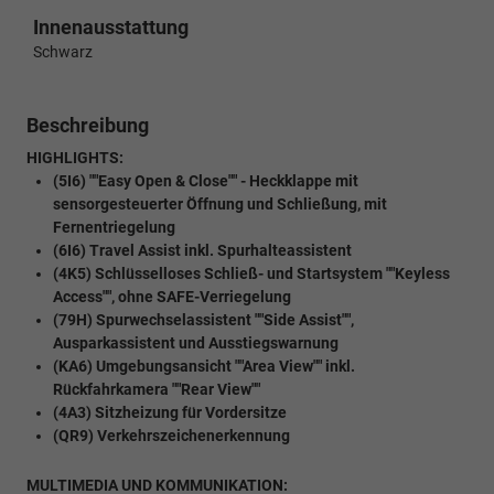
Innenausstattung
Schwarz
Beschreibung
HIGHLIGHTS:
(5I6) ""Easy Open & Close"" - Heckklappe mit
sensorgesteuerter Öffnung und Schließung, mit
Fernentriegelung
(6I6) Travel Assist inkl. Spurhalteassistent
(4K5) Schlüsselloses Schließ- und Startsystem ""Keyless
Access"", ohne SAFE-Verriegelung
(79H) Spurwechselassistent ""Side Assist"",
Ausparkassistent und Ausstiegswarnung
(KA6) Umgebungsansicht ""Area View"" inkl.
Rückfahrkamera ""Rear View""
(4A3) Sitzheizung für Vordersitze
(QR9) Verkehrszeichenerkennung
MULTIMEDIA UND KOMMUNIKATION: