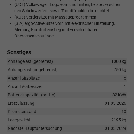
(UD8) Volkswagen Logo vorn und hinten, Leiste zwischen
den Scheinwerfern sowie Türgriffmulden beleuchtet
(KU3) Vordersitze mit Massageprogrammen
(3IA) ergoActive-Sitze vorn mit elektrischer Einstellung,
Memory, Komforteinstieg und verschiebbarer
Oberschenkelauflage
Sonstiges
Anhängelast (gebremst)
1000 kg
Anhängelast (ungebremst)
750 kg
Anzahl Sitzplätze
5
Anzahl Vorbesitzer
1
Batteriekapazität (brutto)
82 kWh
Erstzulassung
01.05.2026
Kilometerstand
10
Leergewicht
2195 kg
Nächste Hauptuntersuchung
01.05.2029